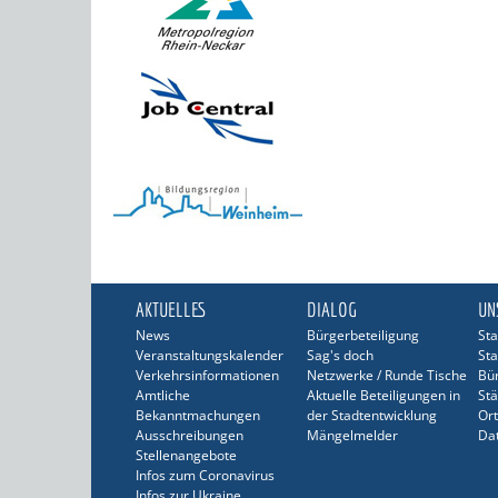
AKTUELLES
DIALOG
UN
News
Bürgerbeteiligung
Sta
Veranstaltungskalender
Sag's doch
Sta
Verkehrsinformationen
Netzwerke / Runde Tische
Bü
Amtliche
Aktuelle Beteiligungen in
Stä
Bekanntmachungen
der Stadtentwicklung
Ort
Ausschreibungen
Mängelmelder
Dat
Stellenangebote
Infos zum Coronavirus
Infos zur Ukraine