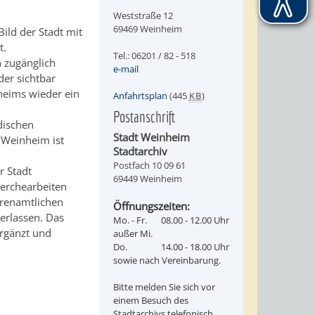
Weststraße 12
69469 Weinheim
ild der Stadt mit
t.
Tel.: 06201 / 82 - 518
n zugänglich
e-mail
der sichtbar
nheims wieder ein
Anfahrtsplan
(445
KB
)
Postanschrift
dischen
Stadt Weinheim
 Weinheim ist
Stadtarchiv
Postfach 10 09 61
r Stadt
69449 Weinheim
herchearbeiten
hrenamtlichen
Öffnungszeiten:
erlassen. Das
Mo. - Fr.
08.00 - 12.00 Uhr
ergänzt und
außer Mi.
Do.
14.00 - 18.00 Uhr
sowie nach Vereinbarung.
Bitte melden Sie sich vor
einem Besuch des
Stadtarchivs telefonisch,