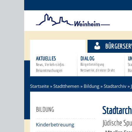
STADTTHEMEN
BÜRGERSER
AKTUELLES
DIALOG
U
News, Verkehrsinfos
Bürgerbeteiligung
Sta
Bekanntmachungen
Netzwerke, direkter Draht
Bü
Startseite
»
Stadtthemen
»
Bildung
»
Stadtarchiv
»
Stadtarc
BILDUNG
Jüdische Sp
Kinderbetreuung