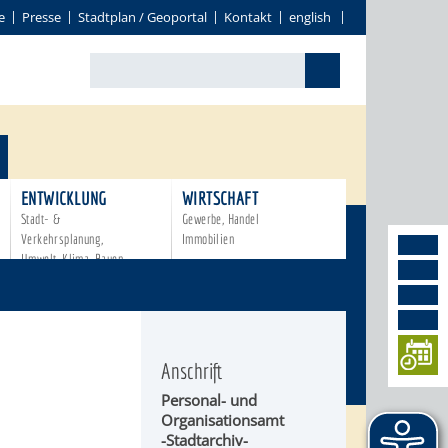
e
Presse
Stadtplan / Geoportal
Kontakt
english
ENTWICKLUNG
WIRTSCHAFT
Stadt- &
Gewerbe, Handel
Verkehrsplanung,
Immobilien
Umwelt, Klima, Bauen
Anschrift
Personal- und
Organisationsamt
-Stadtarchiv-