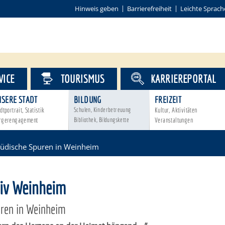
Hinweis geben
Barrierefreiheit
Leichte Sprach
VICE
TOURISMUS
KARRIEREPORTAL
NSERE STADT
BILDUNG
FREIZEIT
dtportrait, Statistik
Schulen, Kinderbetreuung
Kultur, Aktivitäten
rgerengagement
Bibliothek, Bildungskette
Veranstaltungen
Jüdische Spuren in Weinheim
hiv Weinheim
uren in Weinheim