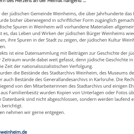
sern des Herzens an der Heimat hängend …”
 der jüdischen Gemeinde Weinheims, die über Jahrhunderte das B
urde bisher überwiegend in schriftlicher Form zugänglich gemach
dische Spuren in Weinheim will vorhandene Materialien allgemei
st es, das Leben und Wirken der jüdischen Bürger Weinheims wie
en, ihre Spuren in der Stadt zu zeigen, der jüdischen Kultur Wei
en.
jekts ist eine Datensammlung mit Beiträgen zur Geschichte der jü
Zeitraum wurde dabei weit gefasst, denn jüdische Geschichte in
ie Zeit der nationalsozialistischen Verfolgung.
urden die Bestände des Stadtarchivs Weinheim, des Museums de
r auch Bestände des Generallandesarchivs in Karlsruhe. Die Rec
egend von den Mitarbeiterinnen des Stadtarchivs und einigen E
h aus Familienbesitz wurden Kopien von Unterlagen oder Fotos üb
ie Datenbank sind nicht abgeschlossen, sondern werden laufend 
 berichtigt.
en nehmen wir gerne entgegen.
-weinheim.de