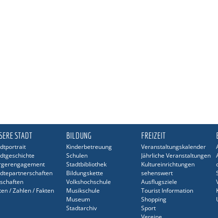
SERE STADT
BILDUNG
FREIZEIT
dtportrait
Kinderbetreuung
Veranstaltungskalender
dtgeschichte
Schulen
Jährliche Veranstaltungen
rgerengagement
Stadtbibliothek
Kultureinrichtungen
dtepartnerschaften
Bildungskette
sehenswert
schaften
Volkshochschule
Ausflugsziele
en / Zahlen / Fakten
Musikschule
Tourist Information
Museum
Shopping
Stadtarchiv
Sport
Vereine