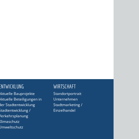
ENTWICKLUNG
WIRTSCHAFT
Aktuelle Bauprojekte
Standortportrait
Aktuelle Beteiligungen in
Unternehmen
der Stadtentwicklung
Stadtmarketing /
Stadtentwicklung /
Einzelhandel
Verkehrsplanung
Klimaschutz
Umweltschutz