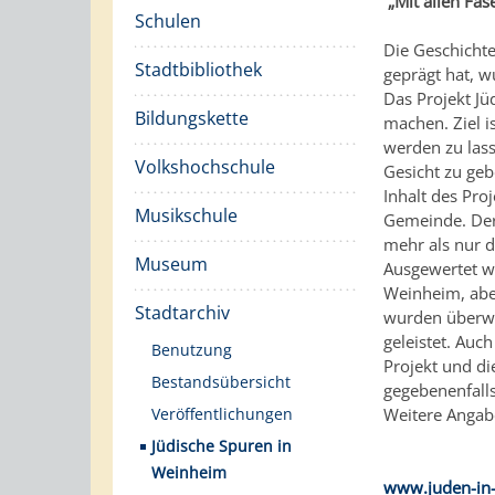
„Mit allen Fa
Schulen
Die Geschichte
Stadtbibliothek
geprägt hat, w
Das Projekt Jü
Bildungskette
machen. Ziel i
werden zu lass
Volkshochschule
Gesicht zu geb
Inhalt des Pro
Musikschule
Gemeinde. Der 
mehr als nur d
Museum
Ausgewertet w
Weinheim, abe
Stadtarchiv
wurden überwi
geleistet. Auc
Benutzung
Projekt und d
Bestandsübersicht
gegebenenfalls
Veröffentlichungen
Weitere Angab
Jüdische Spuren in
Weinheim
www.juden-in