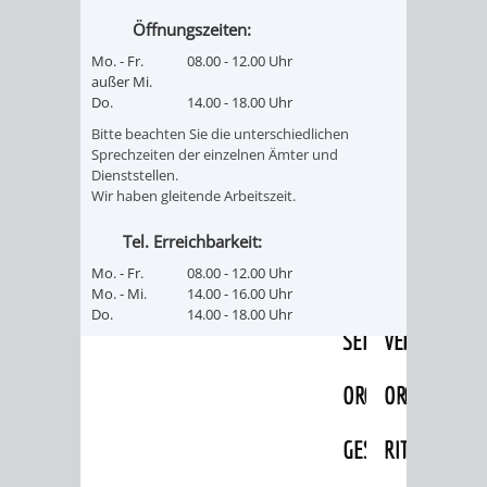
IMOLA
LUTHERSTADT
EINRICHTUNGEN
WISSENSWERTE
EINRICHTUN
WISSENSW
Öffnungszeiten:
EISLEBEN
Mo. - Fr.
08.00 - 12.00 Uhr
SEHENSWÜRDIGKE
VERANSTALTUN
SEHENSWÜRD
VERANSTA
außer Mi.
Do.
14.00 - 18.00 Uhr
RAMAT
VARCES
ORTSVEREINE
ORTSCHAFTSRA
ORTSVEREIN
ORTSCHAF
Bitte beachten Sie die unterschiedlichen
Sprechzeiten der einzelnen Ämter und
GAN
ALLIÈRES
GESCHICHTE
PARTNERSCHAF
GESCHICHTE
PARTNERS
Dienststellen.
Wir haben gleitende Arbeitszeit.
ET
OBERFLOCKENBAC
RIPPENWEIE
Tel. Erreichbarkeit:
RISSET
Mo. - Fr.
08.00 - 12.00 Uhr
EINRICHTUNGEN
WISSENSWERTE
EINRICHTUN
WISSENSW
Mo. - Mi.
14.00 - 16.00 Uhr
Do.
14.00 - 18.00 Uhr
SEHENSWÜRDIGKE
VERANSTALTUN
VERANSTALT
ORTSVERE
ORTSVEREINE
ORTSCHAFTSRA
ORTSCHAFTS
GESCHICH
GESCHICHTE
RITSCHWEIE