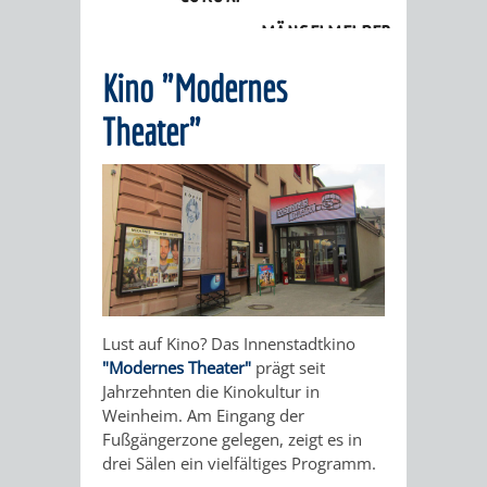
Kultureinrichtungen
»
Kino
MÄNGELMELDER
INFOS
Kino "Modernes
UNSERE STADT
ZUR
Theater"
UKRAINE
STADTPORTRAIT
STADTGESCHICHTE
WAPPEN
EHRENBÜRGER
BÜRGERENGAGEM
REPORTAGEN
DER
AKTUELLES
KOORDINIER
Lust auf Kino? Das Innenstadtkino
"Modernes Theater"
prägt seit
IMAGEFILM
ENGAGIERTE
WEINHEIMER
Jahrzehnten die Kinokultur in
Weinheim. Am Eingang der
STADT
VEREINE
Fußgängerzone gelegen, zeigt es in
drei Sälen ein vielfältiges Programm.
UND