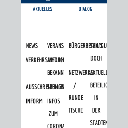
AKTUELLES
DIALOG
KARRIEREPORTAL
NEWS
VERANSTALTUNGSKALENDER
BÜRGERBETEILIGUNG
SAG'S
DOCH
VERKEHRSINFORMATIONEN
AMTLICHE
BEKANNTMACHUNGEN
NETZWERKE
AKTUELLE
/
BETEILIGUNGEN
AUSSCHREIBUNGEN
STELLENANGEBOTE
RUNDE
IN
INFORMATIONSPFLICHTEN
INFOS
TISCHE
DER
ZUM
STADTENTWICKLU
Startseite
»
Stadtthemen
»
Freizeit
»
CORONAVIRUS