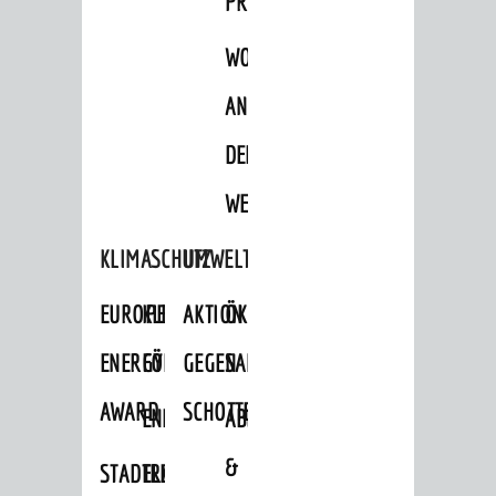
PROJEKTE
WOHNBEBAUUNG
AN
DER
WEINBERGSTRASSE
KLIMASCHUTZ
UMWELTSCHUTZ
EUROPEAN
KLIMASCHUTZ-
AKTION
ÖKOLOGISCHE
ENERGY
FÖRDERPROGRAMME
GEGEN
SANIERUNG/WAIDSEE
AWARD
SCHOTTERGÄRTEN
ENERGIEBERATUNG
ABFALL
&
STADTRADELN
ELEKTROMOBILITÄTSBERATUNG