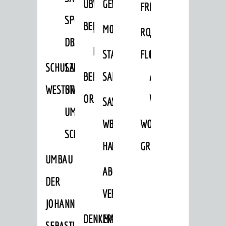
ÜBER
VERFAHREN
GEWERBEFLÄCHENENTWICKLUNGS
EINZELHANDELSKONZEPT
FRÜHLING
HERBST
SPORTHALLE
BEBAUUNGSPLÄNE
BEBAUUNGSPLÄNE
MOBILFUNKKONZEPT
LÄRMAKTIONSPLAN
RODENSTEINER
„WOINEM
DBS
KERNSTADT
STADTERNEUERUNG/-
FLOHMARKT
LIVE“
SCHULZENTRUM
SANIERUNG-
BEBAUUNGSPLÄNE
SANIERUNG
AM
WESTSTADT
UND
ORTSTEILE
WINDECKPLATZ
SANIERUNG
SANIERUNGSGEBIET
UMBAUMASSNAHME S
WESTLICH
HILDEBRANDSCHE
WOCHENMARKT
CHLOSS
HAUPTBAHNHOF
MÜHLE
GROOVE
UMBAU
ABGESCHLOSSENE
DER
VERFAHREN
JOHANN-
DENKMALSCHUTZ
ERHALTUNGSSATZUNGEN
SEBASTIAN-