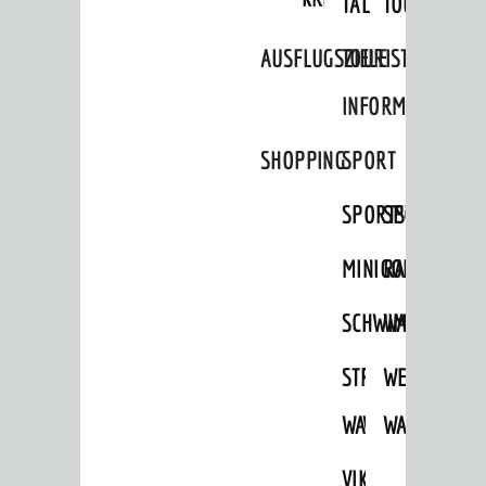
TAL
TOUR
Aktuelle Beteiligungen in der
Stadtentwicklung
AUSFLUGSZIELE
TOURIST
Stadtentwicklung /
INFORMATION
Verkehrsplanung
Klimaschutz
SHOPPING
SPORT
Umweltschutz
SPORTSTÄTTEN
SPORTVEREI
WIRTSCHAFT
MINIGOLF
RADFAHREN
Standortportrait
SCHWIMMEN
WANDERN
Unternehmen
Stadtmarketing / Einzelhandel
STRANDBAD
TSG
WEINHEIMER
WAIDSEE
WALDSCHWIM
WANDERWEG
© Stadt Weinheim 2026
VIKTOR-