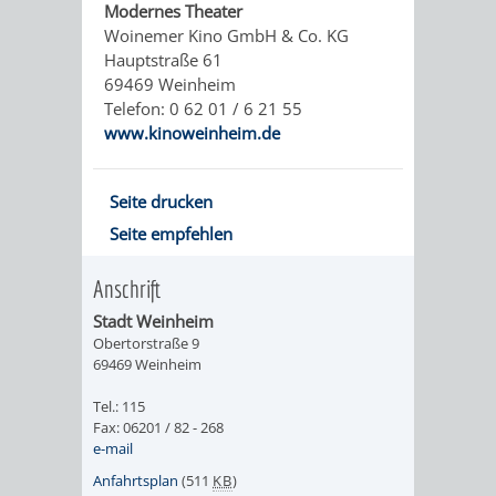
Modernes Theater
Woinemer Kino GmbH & Co. KG
ORGANISATI
Hauptstraße 61
69469 Weinheim
SERVICEBEREICH
EHRUNGEN
Telefon: 0 62 01 / 6 21 55
www.kinoweinheim.de
FÜR
WISSENSWER
VEREINE
Seite drucken
HILFREICHE
Seite empfehlen
UND
ANSPRECHP
Anschrift
ORGANISATIONEN
Stadt Weinheim
INFORMATIONSP
Obertorstraße 9
69469 Weinheim
STÄDTEPARTNERSCHAFTEN
ORTSCHAFTEN
Tel.: 115
Fax: 06201 / 82 - 268
e-mail
ANET
CAVAILLON
HOHENSACHSEN
LÜTZELSACH
Anfahrtsplan
(511
KB
)