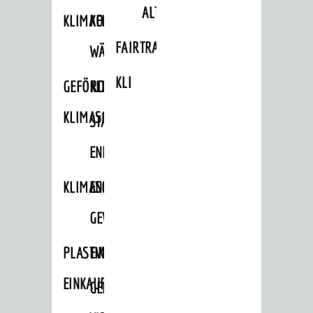
ALTLASTEN
KLIMAFIT
KOMMUNALE
FAIRTRADE
WÄRMEPLANUNG
KLEIDERTAUSCHBÖRSE
GEFÖRDERTE
KLIMASCHUTZKONZEPT
KLIMASCHUTZMASSNAHMEN
STÄDTISCHES
ENERGIEMANAGEMENT
KLIMASCHUTZKOMMISSION
ENERGIEKARAWANE
GEWERBE
PLASTIKTÜTENFREIE
EVENTS
EINKAUFSSTADT
GEMEINSAME