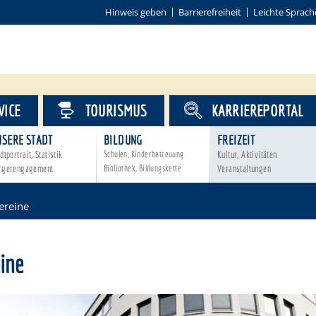
Hinweis geben
Barrierefreiheit
Leichte Sprach
VICE
TOURISMUS
KARRIEREPORTAL
NSERE STADT
BILDUNG
FREIZEIT
dtportrait, Statistik
Schulen, Kinderbetreuung
Kultur, Aktivitäten
rgerengagement
Bibliothek, Bildungskette
Veranstaltungen
ereine
ine