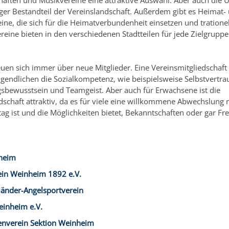
aften und Musikvereine eine attraktive Auswahl. Aber auch die
iger Bestandteil der Vereinslandschaft. Außerdem gibt es Heimat-
ine, die sich für die Heimatverbundenheit einsetzen und trationel
ereine bieten in den verschiedenen Stadtteilen für jede Zielgruppe
euen sich immer über neue Mitglieder. Eine Vereinsmitgliedschaft 
gendlichen die Sozialkompetenz, wie beispielsweise Selbstvertra
sbewusstsein und Teamgeist. Aber auch für Erwachsene ist die
dschaft attraktiv, da es für viele eine willkommene Abwechslung
tag ist und die Möglichkeiten bietet, Bekanntschaften oder gar F
heim
ein Weinheim 1892 e.V.
länder-Angelsportverein
einheim e.V.
enverein Sektion Weinheim