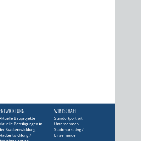
ENTWICKLUNG
WIRTSCHAFT
Aktuelle Bauprojekte
Standortportrait
Aktuelle Beteiligungen in
Unternehmen
der Stadtentwicklung
Stadtmarketing /
Stadtentwicklung /
Einzelhandel
Verkehrsplanung