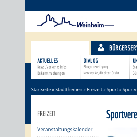
STADTTHEMEN
BÜRGERSER
AKTUELLES
DIALOG
U
News, Verkehrsinfos
Bürgerbeteiligung
Sta
Bekanntmachungen
Netzwerke, direkter Draht
Bü
Startseite
»
Stadtthemen
»
Freizeit
»
Sport
»
Sportv
Sportvere
FREIZEIT
Veranstaltungskalender