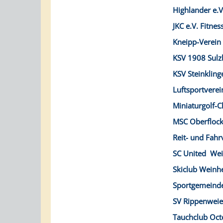
Highlander e.
JKC e.V. Fitne
Kneipp-Verein
KSV 1908 Sulz
KSV Steinkling
Luftsportvere
Miniaturgolf-C
MSC Oberflock
Reit- und Fahr
SC United Wei
Skiclub Weinh
Sportgemeinde
SV Rippenweier
Tauchclub Oct