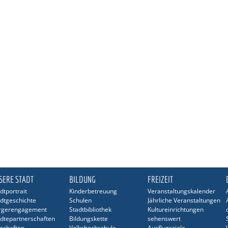
SERE STADT
BILDUNG
FREIZEIT
dtportrait
Kinderbetreuung
Veranstaltungskalender
dtgeschichte
Schulen
Jährliche Veranstaltungen
rgerengagement
Stadtbibliothek
Kultureinrichtungen
dtepartnerschaften
Bildungskette
sehenswert
schaften
Volkshochschule
Ausflugsziele