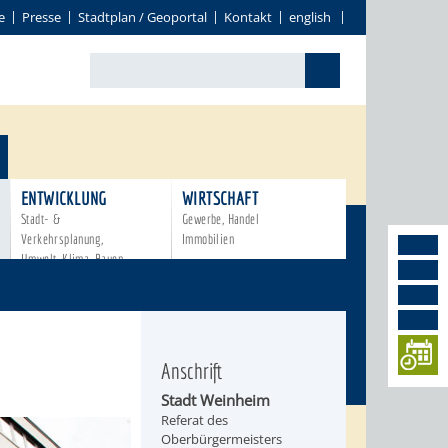
e
Presse
Stadtplan / Geoportal
Kontakt
english
ENTWICKLUNG
WIRTSCHAFT
Stadt- &
Gewerbe, Handel
Verkehrsplanung,
Immobilien
Umwelt, Klima, Bauen
Anschrift
Stadt Weinheim
Referat des
Oberbürgermeisters