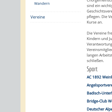
Chorgemeinsch
Wandern
sind ein wicht
Geschichtsvere
pflegen. Die V
Vereine
Kurse an.
Die Vereine fr
Kindern und Ju
Verantwortung
Vereinsmitglie
langen Arbeits
schließen.
Sport
AC 1892 Wein
Angelsportver
Badisch-Unter
Bridge-Club W
Deutscher Alp