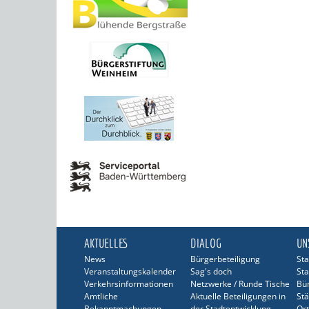
AKTUELLES
DIALOG
UN
News
Bürgerbeteiligung
Sta
Veranstaltungskalender
Sag's doch
Sta
Verkehrsinformationen
Netzwerke / Runde Tische
Bü
Amtliche
Aktuelle Beteiligungen in
Stä
Bekanntmachungen
der Stadtentwicklung
Ort