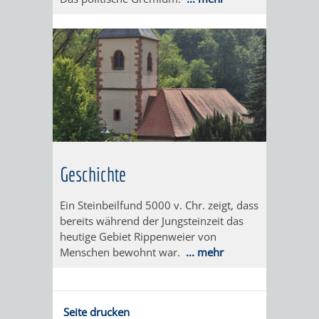
VERANSTALTUNGS
KULTURSOM
KINDERTAGESSTÄTTEN
PROJEKT
SCHULFERIEN
SCHÜLERBEFÖRDERUNG
HIGHLIGHTS
"KINDER
KERWE
HORTE
SCHULSOZIALARBEIT
SCHÜTZEN
/
SOMMERTAGSZU
FESTE
INKLUSION
-
GRUNDSCHULBETREUUNG
IN
KINDER
/
DEN
STÄRKEN"
Geschichte
FERIENBETREUUNG
STADTTEILEN
VORMERKVERFAHREN
FERIENANGEBOTE
Ein Steinbeilfund 5000 v. Chr. zeigt, dass
STADTBIBLIOTHEK
„WOINEM
WEINHEIMER
bereits während der Jungsteinzeit das
FÜR
heutige Gebiet Rippenweier von
TIPPS
LIVE“
WEIHNACHT
A
AUSLEIHE
Menschen bewohnt war.
... mehr
DIE
&
AM
BIS
WEIHNACHTS
MEDIENANGEBOTE
PLATZVERGABE
TREFFS
WINDECKPLATZ
Z
IN
Seite drucken
ONLINE-