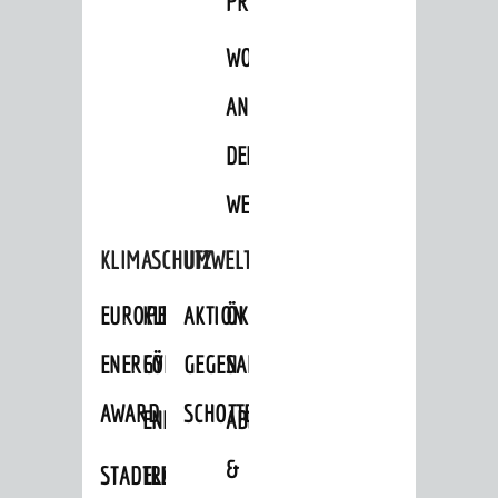
PROJEKTE
© Stadt Weinheim 2026
WOHNBEBAUUNG
Impressum
Datenschutz
Datenschutz-
Einstellungen
Kontakt
AN
DER
WEINBERGSTRASSE
KLIMASCHUTZ
UMWELTSCHUTZ
EUROPEAN
KLIMASCHUTZ-
AKTION
ÖKOLOGISCHE
ENERGY
FÖRDERPROGRAMME
GEGEN
SANIERUNG/WAIDSEE
AWARD
SCHOTTERGÄRTEN
ENERGIEBERATUNG
ABFALL
&
STADTRADELN
ELEKTROMOBILITÄTSBERATUNG