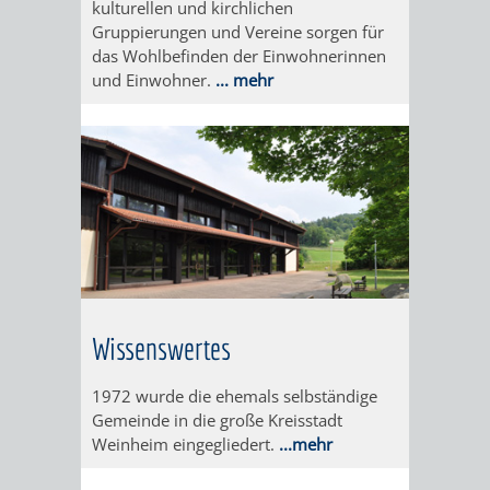
kulturellen und kirchlichen
IMOLA
LUTHERSTADT
EINRICHTUNGEN
WISSENSWERTE
EINRICHTUN
WISSENSW
Gruppierungen und Vereine sorgen für
das Wohlbefinden der Einwohnerinnen
EISLEBEN
SEHENSWÜRDIGKE
VERANSTALTUN
SEHENSWÜRD
VERANSTA
und Einwohner.
... mehr
RAMAT
VARCES
ORTSVEREINE
ORTSCHAFTSRA
ORTSVEREIN
ORTSCHAF
GAN
ALLIÈRES
GESCHICHTE
PARTNERSCHAF
GESCHICHTE
PARTNERS
ET
OBERFLOCKENBAC
RIPPENWEIE
RISSET
EINRICHTUNGEN
WISSENSWERTE
EINRICHTUN
WISSENSW
SEHENSWÜRDIGKE
VERANSTALTUN
VERANSTALT
ORTSVERE
Wissenswertes
ORTSVEREINE
ORTSCHAFTSRA
ORTSCHAFTS
GESCHICH
1972 wurde die ehemals selbständige
Gemeinde in die große Kreisstadt
Weinheim eingegliedert.
...mehr
GESCHICHTE
RITSCHWEIE