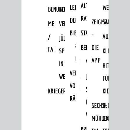
ALTEN
LEIHVERKEHR
SERVICE
WEG
BENUTZUNG
BESTANDSÜBERSICHT
RATHAUS
DER
FÜR
ZEIGMAL
STADTTEILE
MELDEKARTEI
VERÖFFENTLICHUNGEN
BIBLIOTHEK
LEHRER/INNEN
STADTARCHIV
-
/
AUSFLUGSZI
JÜDISCHE
&
BENUTZUNG
BESTANDSÜBERSICH
DIE
FAMILIENFORSCHUNG
SPUREN
KLEINSTADT
ERZIEHER/INNEN
APP
MELDEKARTEI
VERÖFFENTLICHUNG
IN
HITS
VERMIETUNG
/
WEINHEIM
JÜDISCHE
FÜR
VON
FAMILIENFORSCHUNG
SPUREN
KRIEGERDENKMAL
KIDS
RÄUMEN
IN
SECHS-
BLOGGER
WEINHEIM
MÜHLEN-
ON
KRIEGERDENKMAL