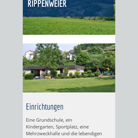
RIPPENWEIER
ORGANISATI
SERVICEBEREICH
EHRUNGEN
FÜR
WISSENSWER
VEREINE
HILFREICHE
UND
ANSPRECHP
ORGANISATIONEN
INFORMATIONSP
Einrichtungen
STÄDTEPARTNERSCHAFTEN
ORTSCHAFTEN
Eine Grundschule, ein
ANET
CAVAILLON
HOHENSACHSEN
LÜTZELSACH
Kindergarten, Sportplatz, eine
Mehrzweckhalle und die lebendigen