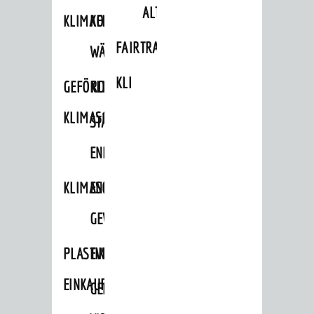
ALTLASTEN
KLIMAFIT
KOMMUNALE
FAIRTRADE
WÄRMEPLANUNG
KLEIDERTAUSCHBÖRSE
GEFÖRDERTE
KLIMASCHUTZKONZEPT
KLIMASCHUTZMASSNAHMEN
STÄDTISCHES
ENERGIEMANAGEMENT
KLIMASCHUTZKOMMISSION
ENERGIEKARAWANE
GEWERBE
PLASTIKTÜTENFREIE
EVENTS
EINKAUFSSTADT
GEMEINSAME