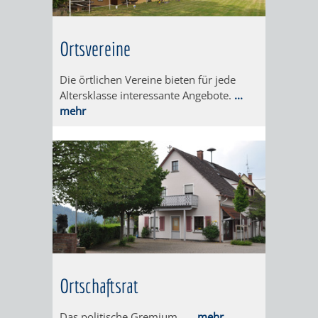
DATEN
/
Ortsvereine
ZAHLEN
Die örtlichen Vereine bieten für jede
Altersklasse interessante Angebote.
...
/
mehr
FAKTEN
BILDUNG
FREIZEIT
KINDERBETREUUNG
SCHULEN
VERANSTALTUNGSKALENDER
JÄHRLICHE
Ortschaftsrat
VERANSTALTUNGE
KINDERTAGESPFLEGE
KINDERKRIPPEN
SCHULARTEN
SCHULVERWALTUNG
Das politische Gremium.
... mehr