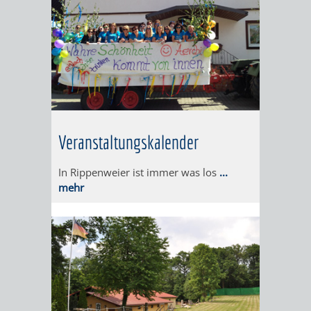
EINRICHTUN
WISSENSW
SEHENSWÜRD
VERANSTA
ORTSVEREIN
ORTSCHAF
GESCHICHTE
Veranstaltungskalender
SULZBACH
In Rippenweier ist immer was los
...
EINRICHTUNGEN
WISSENSWERTE
mehr
SEHENSWÜRDIGKE
VERANSTALTUN
VERANSTALTUNGS
ORTSVEREINE
ORTSCHAFTSRAT
GESCHICHTE