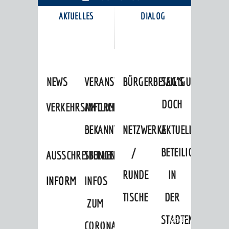
AKTUELLES
DIALOG
KARRIEREPORTAL
NEWS
VERANSTALTUNGSKALENDER
BÜRGERBETEILIGUNG
SAG'S
DOCH
VERKEHRSINFORMATIONEN
AMTLICHE
BEKANNTMACHUNGEN
NETZWERKE
AKTUELLE
/
BETEILIGUNGEN
AUSSCHREIBUNGEN
STELLENANGEBOTE
RUNDE
IN
INFORMATIONSPFLICHTEN
INFOS
TISCHE
DER
ZUM
STADTENTWICKLU
Startseite
»
Stadtthemen
»
Unsere Stadt
CORONAVIRUS