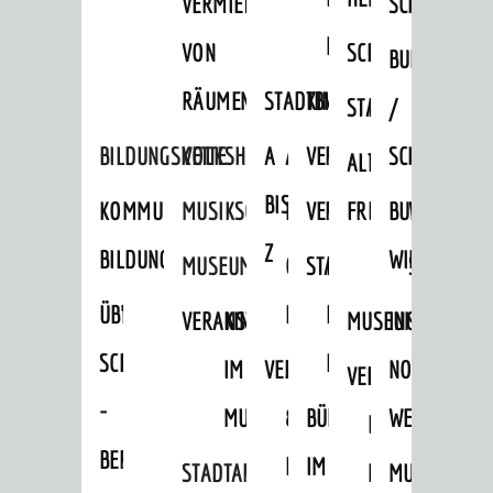
VERMIETUNG
SCHLOSS
MUSEUM
VON
SCHLOSSPARK
HEILPFLANZEN
BURGEN
RÄUMEN
STADTBIBLIOTHEK
KINO
STADTGARTEN
HAGANDERPAR
/
BILDUNGSKETTE
VOLKSHOCHSCHULE
A
AUSLEIHE
VERANSTALTER
SCHLOSS
ALTER
ROSENANLAGE
BIS
KOMMUNALES
MUSIKSCHULE
MEDIENANGEBOTE
VERANSTALTUNGSRÄU
FRIEDHOF
BURGRUINE
WACHENB
Z
BILDUNGSMANAGEMENT
WINDECK
MUSEUM
ONLINE-
STADTHALLE
ROLF-
SCHLOSS
ÜBERGANG
"FRÜHE
KATALOG
ENGELBRECHT-
VERANSTALTUNGEN
KINDER
MUSEUM
INGRID-
SCHULE
BILDUNG"
HAUS
IM
VERANSTALTUNGEN
AUSBILDUNG
NOLL-
VERANSTALTUNGE
KINDER
-
MUSEUM
&
BÜRGERSAAL
WEG
IM
BERUF
PRAKTIKA
IM
STADTARCHIV
MUSEUM
MUNDART-