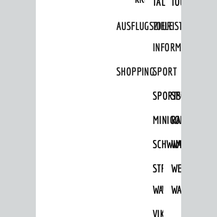
TAL
TOUR
AUSFLUGSZIELE
TOURIST
INFORMATION
SHOPPING
SPORT
AKTUELLES
SPORTSTÄTTEN
SPORTVEREI
News
MINIGOLF
RADFAHREN
Veranstaltungskalender
SCHWIMMEN
WANDERN
Verkehrsinformationen
Amtliche Bekanntmachungen
STRANDBAD
TSG
WEINHEIMER
Ausschreibungen
WAIDSEE
WALDSCHWIM
WANDERWEG
Stellenangebote
VIKTOR-