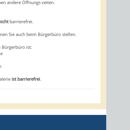
ben andere Öffnungs·zeiten.
nicht
barrierefrei.
nen Sie auch beim Bürgerbüro stellen.
 Bürgerbüro ist:
ie
m
alerie
ist barrierefrei
.