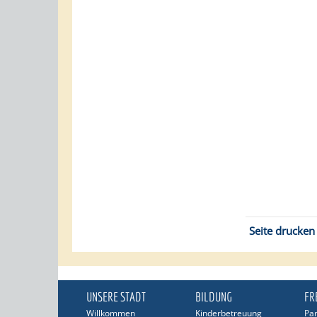
Seite drucken
UNSERE STADT
BILDUNG
FR
Willkommen
Kinderbetreuung
Pa