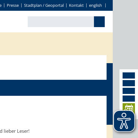
e
Presse
Stadtplan / Geoportal
Kontakt
english
d lieber Leser!