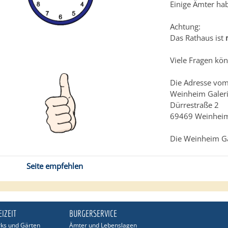
Einige Ämter ha
Achtung:
Das Rathaus ist
Viele Fragen kön
Die Adresse vom
Weinheim Galer
Dürrestraße 2
69469 Weinhei
Die Weinheim G
Seite empfehlen
EIZEIT
BÜRGERSERVICE
rks und Gärten
Ämter und Lebenslagen