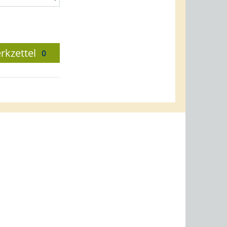
rkzettel
0