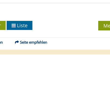
r
Liste
Me
en
Seite empfehlen