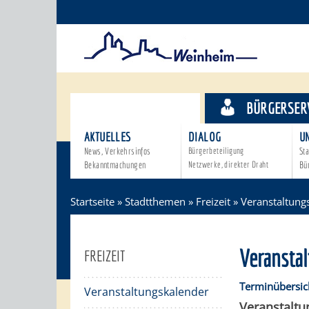
STADTTHEMEN
BÜRGERSER
AKTUELLES
DIALOG
U
News, Verkehrsinfos
Bürgerbeteiligung
Sta
Bekanntmachungen
Netzwerke, direkter Draht
Bü
Startseite
»
Stadtthemen
»
Freizeit
»
Veranstaltung
Veransta
FREIZEIT
Terminübersic
Veranstaltungskalender
Veranstalt