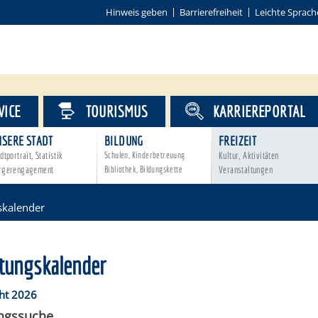
Hinweis geben
Barrierefreiheit
Leichte Sprach
VICE
TOURISMUS
KARRIEREPORTAL
NSERE STADT
BILDUNG
FREIZEIT
dtportrait, Statistik
Schulen, Kinderbetreuung
Kultur, Aktivitäten
rgerengagement
Bibliothek, Bildungskette
Veranstaltungen
skalender
ltungskalender
ht 2026
ungssuche