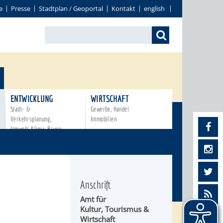
e
Presse
Stadtplan / Geoportal
Kontakt
english
ENTWICKLUNG
WIRTSCHAFT
Stadt- &
Gewerbe, Handel
Verkehrsplanung,
Immobilien
Umwelt, Klima, Bauen
Anschrift
Amt für
Kultur, Tourismus &
Wirtschaft