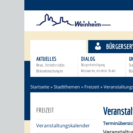
STADTTHEMEN
BÜRGERSER
AKTUELLES
DIALOG
U
News, Verkehrsinfos
Bürgerbeteiligung
Sta
Bekanntmachungen
Netzwerke, direkter Draht
Bü
Startseite
»
Stadtthemen
»
Freizeit
»
Veranstaltung
Veransta
FREIZEIT
Terminübersic
Veranstaltungskalender
Veranstalt