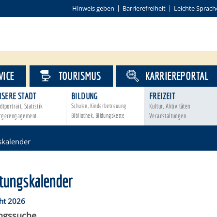
Hinweis geben
Barrierefreiheit
Leichte Sprach
VICE
TOURISMUS
KARRIEREPORTAL
NSERE STADT
BILDUNG
FREIZEIT
dtportrait, Statistik
Schulen, Kinderbetreuung
Kultur, Aktivitäten
rgerengagement
Bibliothek, Bildungskette
Veranstaltungen
skalender
ltungskalender
ht 2026
ungssuche