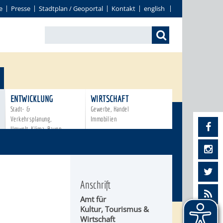
e
Presse
Stadtplan / Geoportal
Kontakt
english
ENTWICKLUNG
WIRTSCHAFT
Stadt- &
Gewerbe, Handel
Verkehrsplanung,
Immobilien
Umwelt, Klima, Bauen
Anschrift
Amt für
Kultur, Tourismus &
Wirtschaft