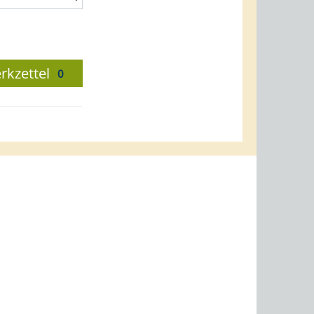
rkzettel
0