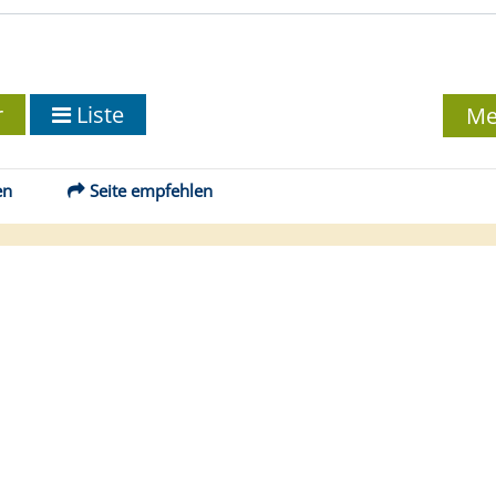
r
Liste
Me
en
Seite empfehlen