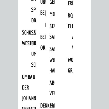
ÜBER
VERFAHREN
GEWERBEFLÄCHENENTWICKLUNGS
EINZELHANDELSKONZEPT
FRÜHLING
HERBST
SPORTHALLE
BEBAUUNGSPLÄNE
BEBAUUNGSPLÄNE
MOBILFUNKKONZEPT
LÄRMAKTIONSPLAN
RODENSTEINER
„WOINEM
DBS
KERNSTADT
STADTERNEUERUNG/-
FLOHMARKT
LIVE“
SCHULZENTRUM
SANIERUNG-
BEBAUUNGSPLÄNE
SANIERUNG
AM
WESTSTADT
UND
ORTSTEILE
WINDECKPLATZ
SANIERUNG
SANIERUNGSGEBIET
UMBAUMASSNAHME S
WESTLICH
HILDEBRANDSCHE
WOCHENMARKT
CHLOSS
HAUPTBAHNHOF
MÜHLE
GROOVE
UMBAU
ABGESCHLOSSENE
DER
VERFAHREN
JOHANN-
DENKMALSCHUTZ
ERHALTUNGSSATZUNGEN
SEBASTIAN-