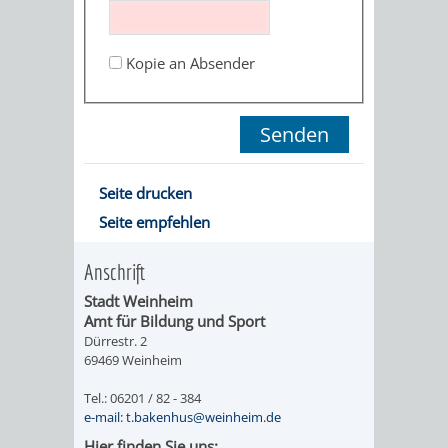
ORGANISATI
Kopie an Absender
SERVICEBEREICH
EHRUNGEN
FÜR
WISSENSWER
VEREINE
HILFREICHE
Seite drucken
UND
Seite empfehlen
ANSPRECHP
ORGANISATIONEN
Anschrift
Stadt Weinheim
INFORMATIONSP
Amt für Bildung und Sport
Dürrestr. 2
STÄDTEPARTNERSCHAFTEN
ORTSCHAFTEN
69469 Weinheim
Tel.: 06201 / 82 - 384
ANET
CAVAILLON
HOHENSACHSEN
LÜTZELSACH
e-mail: t.bakenhus@weinheim.de
Hier finden Sie uns: