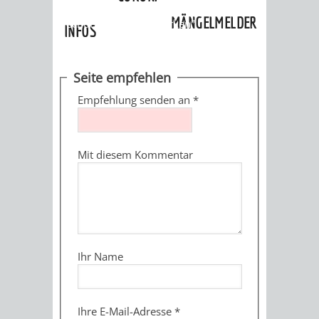
Kinderbetreuung
»
Projekt "Kinder
MÄNGELMELDER
schützen - Kinder stärken"
INFOS
UNSERE STADT
ZUR
Seite empfehlen
UKRAINE
Empfehlung senden an
*
STADTPORTRAIT
STADTGESCHICHTE
Mit diesem Kommentar
WAPPEN
EHRENBÜRGER
BÜRGERENGAGEM
REPORTAGEN
DER
AKTUELLES
KOORDINIER
IMAGEFILM
ENGAGIERTE
WEINHEIMER
Ihr Name
STADT
VEREINE
UND
Ihre E-Mail-Adresse
*