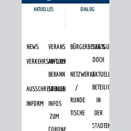
AKTUELLES
DIALOG
KARRIEREPORTAL
NEWS
VERANSTALTUNGSKALENDER
BÜRGERBETEILIGUNG
SAG'S
DOCH
VERKEHRSINFORMATIONEN
AMTLICHE
BEKANNTMACHUNGEN
NETZWERKE
AKTUELLE
/
BETEILIGUNGEN
AUSSCHREIBUNGEN
STELLENANGEBOTE
RUNDE
IN
INFORMATIONSPFLICHTEN
INFOS
TISCHE
DER
ZUM
STADTENTWICKLU
Startseite
»
Stadtthemen
»
Bildung
»
CORONAVIRUS