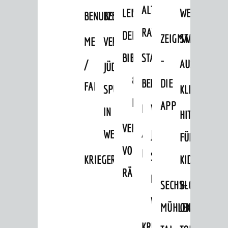
ALTEN
LEIHVERKEHR
SERVICE
WEG
Schulen
BENUTZUNG
BESTANDSÜBERSICHT
RATHAUS
Stadtbibliothek
DER
FÜR
ZEIGMAL
STADTTEILE
MELDEKARTEI
VERÖFFENTLICHUNGEN
Bildungskette
BIBLIOTHEK
LEHRER/INNEN
STADTARCHIV
-
/
AUSFLUGSZI
JÜDISCHE
Volkshochschule
&
BENUTZUNG
BESTANDSÜBERSICH
DIE
FAMILIENFORSCHUNG
SPUREN
KLEINSTADT
Musikschule
ERZIEHER/INNEN
APP
MELDEKARTEI
VERÖFFENTLICHUNG
IN
Museum
HITS
VERMIETUNG
/
Stadtarchiv
WEINHEIM
JÜDISCHE
FÜR
VON
FAMILIENFORSCHUNG
FREIZEIT
SPUREN
KRIEGERDENKMAL
KIDS
RÄUMEN
Veranstaltungskalender
IN
SECHS-
BLOGGER
Jährliche Veranstaltungen
WEINHEIM
MÜHLEN-
ON
Kultureinrichtungen
KRIEGERDENKMAL