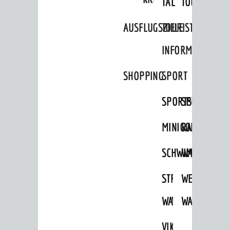
TAL
TOUR
sehenswert
Ausflugsziele
AUSFLUGSZIELE
TOURIST
Tourist Information
INFORMATION
Shopping
SHOPPING
SPORT
Sport
SPORTSTÄTTEN
SPORTVEREI
Vereine
ENTWICKLUNG
MINIGOLF
RADFAHREN
Aktuelle Bauprojekte
SCHWIMMEN
WANDERN
Aktuelle Beteiligungen in der
Stadtentwicklung
STRANDBAD
TSG
WEINHEIMER
Stadtentwicklung /
WAIDSEE
WALDSCHWIM
WANDERWEG
Verkehrsplanung
Klimaschutz
VIKTOR-