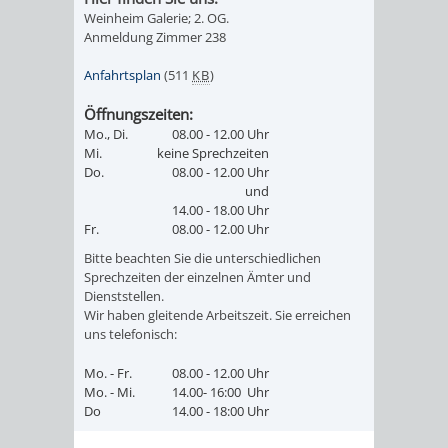
IMOLA
LUTHERSTADT
EINRICHTUNGEN
WISSENSWERTE
EINRICHTUN
WISSENSW
Weinheim Galerie; 2. OG.
Anmeldung Zimmer 238
EISLEBEN
SEHENSWÜRDIGKE
VERANSTALTUN
SEHENSWÜRD
VERANSTA
Anfahrtsplan
(511
KB
)
RAMAT
VARCES
ORTSVEREINE
ORTSCHAFTSRA
ORTSVEREIN
ORTSCHAF
Öffnungszeiten:
Mo., Di.
08.00 - 12.00 Uhr
GAN
ALLIÈRES
Mi.
keine Sprechzeiten
GESCHICHTE
PARTNERSCHAF
GESCHICHTE
PARTNERS
Do.
08.00 - 12.00 Uhr
und
ET
14.00 - 18.00 Uhr
OBERFLOCKENBAC
RIPPENWEIE
Fr.
08.00 - 12.00 Uhr
RISSET
Bitte beachten Sie die unterschiedlichen
EINRICHTUNGEN
WISSENSWERTE
EINRICHTUN
WISSENSW
Sprechzeiten der einzelnen Ämter und
Dienststellen.
SEHENSWÜRDIGKE
VERANSTALTUN
VERANSTALT
ORTSVERE
Wir haben gleitende Arbeitszeit. Sie erreichen
uns telefonisch:
ORTSVEREINE
ORTSCHAFTSRA
ORTSCHAFTS
GESCHICH
Mo. - Fr.
08.00 - 12.00 Uhr
Mo. - Mi.
14.00- 16:00 Uhr
GESCHICHTE
RITSCHWEIE
Do
14.00 - 18:00 Uhr