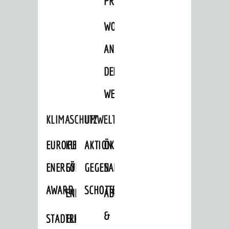
PROJEKTE
WOHNBEBAUUNG
AN
DER
WEINBERGSTRASSE
KLIMASCHUTZ
UMWELTSCHUTZ
EUROPEAN
KLIMASCHUTZ-
AKTION
ÖKOLOGISCHE
ENERGY
FÖRDERPROGRAMME
GEGEN
SANIERUNG/WAIDSEE
AWARD
SCHOTTERGÄRTEN
ENERGIEBERATUNG
ABFALL
&
STADTRADELN
ELEKTROMOBILITÄTSBERATUNG