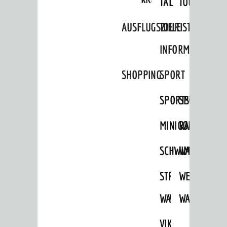
TAL
TOUR
Infos zur Ukraine
AUSFLUGSZIELE
TOURIST
DIALOG
INFORMATION
Bürgerbeteiligung
SHOPPING
SPORT
Sag's doch
Netzwerke / Runde Tische
SPORTSTÄTTEN
SPORTVEREI
Aktuelle Beteiligungen in der
MINIGOLF
RADFAHREN
Stadtentwicklung
Mängelmelder
SCHWIMMEN
WANDERN
UNSERE STADT
STRANDBAD
TSG
WEINHEIMER
Stadtportrait
WAIDSEE
WALDSCHWIM
WANDERWEG
Stadtgeschichte
VIKTOR-
Bürgerengagement