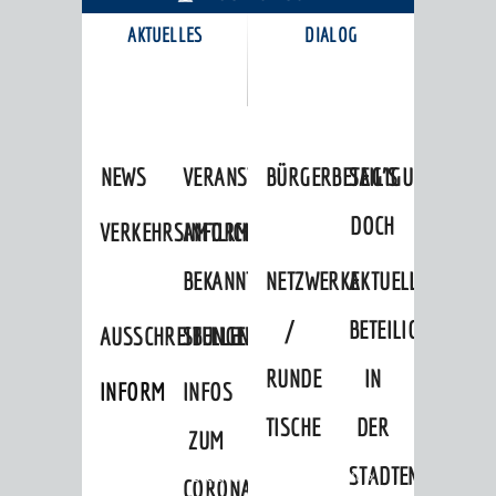
AKTUELLES
DIALOG
KARRIEREPORTAL
NEWS
VERANSTALTUNGSKALENDER
BÜRGERBETEILIGUNG
SAG'S
DOCH
VERKEHRSINFORMATIONEN
AMTLICHE
BEKANNTMACHUNGEN
NETZWERKE
AKTUELLE
/
BETEILIGUNGEN
AUSSCHREIBUNGEN
STELLENANGEBOTE
RUNDE
IN
INFORMATIONSPFLICHTEN
INFOS
TISCHE
DER
ZUM
STADTENTWICKLU
Startseite
»
Stadtthemen
»
Freizeit
»
CORONAVIRUS