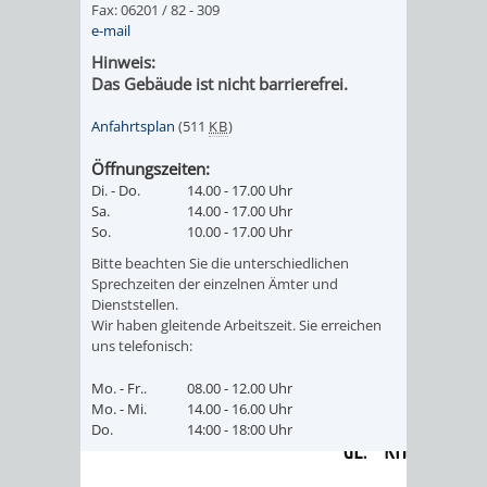
Fax: 06201 / 82 - 309
IMOLA
LUTHERSTADT
EINRICHTUNGEN
WISSENSWERTE
EINRICHTUN
WISSENSW
e-mail
EISLEBEN
Hinweis:
SEHENSWÜRDIGKE
VERANSTALTUN
SEHENSWÜRD
VERANSTA
Das Gebäude ist nicht barrierefrei.
RAMAT
VARCES
ORTSVEREINE
ORTSCHAFTSRA
ORTSVEREIN
ORTSCHAF
Anfahrtsplan
(511
KB
)
GAN
ALLIÈRES
Öffnungszeiten:
GESCHICHTE
PARTNERSCHAF
GESCHICHTE
PARTNERS
Di. - Do.
14.00 - 17.00 Uhr
ET
Sa.
14.00 - 17.00 Uhr
OBERFLOCKENBAC
RIPPENWEIE
So.
10.00 - 17.00 Uhr
RISSET
Bitte beachten Sie die unterschiedlichen
EINRICHTUNGEN
WISSENSWERTE
EINRICHTUN
WISSENSW
Sprechzeiten der einzelnen Ämter und
Dienststellen.
Wir haben gleitende Arbeitszeit. Sie erreichen
SEHENSWÜRDIGKE
VERANSTALTUN
VERANSTALT
ORTSVERE
uns telefonisch:
Mo. - Fr..
08.00 - 12.00 Uhr
ORTSVEREINE
ORTSCHAFTSRA
ORTSCHAFTS
GESCHICH
Mo. - Mi.
14.00 - 16.00 Uhr
Do.
14:00 - 18:00 Uhr
GESCHICHTE
RITSCHWEIE