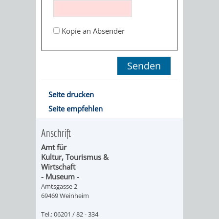
ORGANISATI
Kopie an Absender
SERVICEBEREICH
EHRUNGEN
FÜR
WISSENSWER
VEREINE
HILFREICHE
Seite drucken
UND
Seite empfehlen
ANSPRECHP
ORGANISATIONEN
Anschrift
Amt für
INFORMATIONSP
Kultur, Tourismus &
Wirtschaft
STÄDTEPARTNERSCHAFTEN
ORTSCHAFTEN
- Museum -
Amtsgasse 2
69469 Weinheim
ANET
CAVAILLON
HOHENSACHSEN
LÜTZELSACH
Tel.: 06201 / 82 - 334