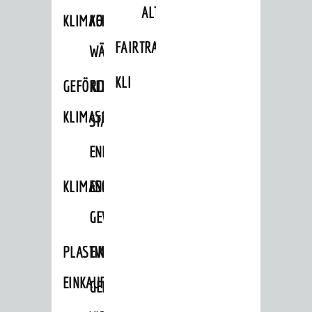
ALTLASTEN
KLIMAFIT
KOMMUNALE
FAIRTRADE
WÄRMEPLANUNG
KLEIDERTAUSCHBÖRSE
GEFÖRDERTE
KLIMASCHUTZKONZEPT
KLIMASCHUTZMASSNAHMEN
STÄDTISCHES
ENERGIEMANAGEMENT
KLIMASCHUTZKOMMISSION
ENERGIEKARAWANE
GEWERBE
PLASTIKTÜTENFREIE
EVENTS
EINKAUFSSTADT
GEMEINSAME