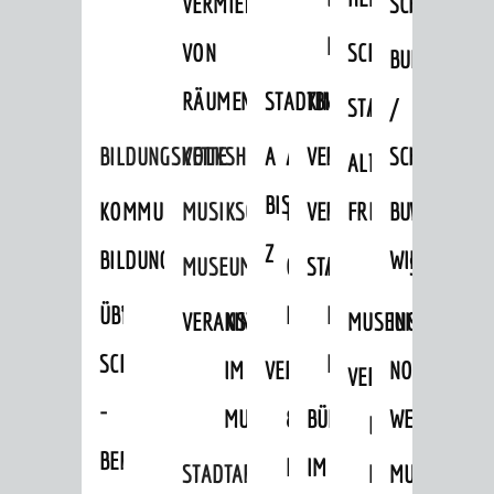
VERMIETUNG
SCHLOSS
MUSEUM
VON
SCHLOSSPARK
HEILPFLANZEN
BURGEN
RÄUMEN
STADTBIBLIOTHEK
KINO
STADTGARTEN
HAGANDERPAR
/
BILDUNGSKETTE
VOLKSHOCHSCHULE
A
AUSLEIHE
VERANSTALTER
SCHLOSS
ALTER
ROSENANLAGE
BIS
KOMMUNALES
MUSIKSCHULE
MEDIENANGEBOTE
VERANSTALTUNGSRÄU
FRIEDHOF
BURGRUINE
WACHENB
Z
BILDUNGSMANAGEMENT
WINDECK
MUSEUM
ONLINE-
STADTHALLE
ROLF-
SCHLOSS
ÜBERGANG
"FRÜHE
KATALOG
ENGELBRECHT-
VERANSTALTUNGEN
KINDER
MUSEUM
INGRID-
SCHULE
BILDUNG"
HAUS
IM
VERANSTALTUNGEN
AUSBILDUNG
NOLL-
VERANSTALTUNGE
KINDER
-
MUSEUM
&
BÜRGERSAAL
WEG
IM
BERUF
PRAKTIKA
IM
STADTARCHIV
MUSEUM
MUNDART-