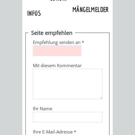
Kultureinrichtungen
»
Museum
»
MÄNGELMELDER
Veranstaltungen
INFOS
UNSERE STADT
ZUR
Seite empfehlen
UKRAINE
Empfehlung senden an
*
STADTPORTRAIT
STADTGESCHICHTE
Mit diesem Kommentar
WAPPEN
EHRENBÜRGER
BÜRGERENGAGEM
REPORTAGEN
DER
AKTUELLES
KOORDINIER
IMAGEFILM
ENGAGIERTE
WEINHEIMER
Ihr Name
STADT
VEREINE
UND
Ihre E-Mail-Adresse
*