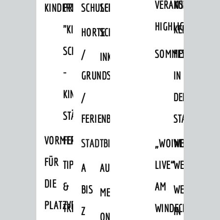
VERANSTALTUNGS
KULTURSOM
KINDERTAGESSTÄTTEN
PROJEKT
SCHULFERIEN
SCHÜLERBEFÖRDERUNG
HIGHLIGHTS
"KINDER
KERWE
HORTE
SCHULSOZIALARBEIT
SCHÜTZEN
/
SOMMERTAGSZU
FESTE
INKLUSION
-
GRUNDSCHULBETREUUNG
IN
Kinder im Museum
KINDER
/
DEN
STÄRKEN"
FERIENBETREUUNG
STADTTEILEN
VORMERKVERFAHREN
FERIENANGEBOTE
STADTBIBLIOTHEK
„WOINEM
WEINHEIMER
FÜR
TIPPS
LIVE“
WEIHNACHT
A
AUSLEIHE
Jüdische Spuren in Weinheim
DIE
&
AM
BIS
WEIHNACHTS
MEDIENANGEBOTE
PLATZVERGABE
TREFFS
WINDECKPLATZ
Z
IN
ONLINE-