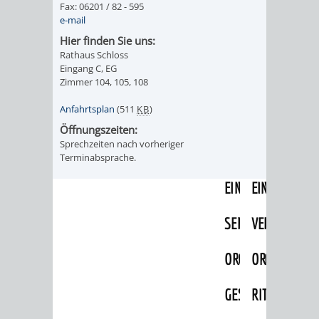
Fax: 06201 / 82 - 595
IMOLA
LUTHERSTADT
EINRICHTUNGEN
WISSENSWERTE
EINRICHTUN
WISSENSW
e-mail
EISLEBEN
Hier finden Sie uns:
SEHENSWÜRDIGKE
VERANSTALTUN
SEHENSWÜRD
VERANSTA
Rathaus Schloss
Eingang C, EG
RAMAT
VARCES
ORTSVEREINE
ORTSCHAFTSRA
ORTSVEREIN
ORTSCHAF
Zimmer 104, 105, 108
GAN
ALLIÈRES
Anfahrtsplan
(511
KB
)
GESCHICHTE
PARTNERSCHAF
GESCHICHTE
PARTNERS
Öffnungszeiten:
ET
Sprechzeiten nach vorheriger
OBERFLOCKENBAC
RIPPENWEIE
Terminabsprache.
RISSET
EINRICHTUNGEN
WISSENSWERTE
EINRICHTUN
WISSENSW
SEHENSWÜRDIGKE
VERANSTALTUN
VERANSTALT
ORTSVERE
ORTSVEREINE
ORTSCHAFTSRA
ORTSCHAFTS
GESCHICH
GESCHICHTE
RITSCHWEIE