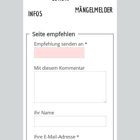
»
Ortschaften
»
Lützelsachsen
»
MÄNGELMELDER
Veranstaltungskalender
INFOS
UNSERE STADT
ZUR
Seite empfehlen
UKRAINE
Empfehlung senden an
*
STADTPORTRAIT
STADTGESCHICHTE
Mit diesem Kommentar
WAPPEN
EHRENBÜRGER
BÜRGERENGAGEM
REPORTAGEN
DER
AKTUELLES
KOORDINIER
IMAGEFILM
ENGAGIERTE
WEINHEIMER
Ihr Name
STADT
VEREINE
UND
Ihre E-Mail-Adresse
*