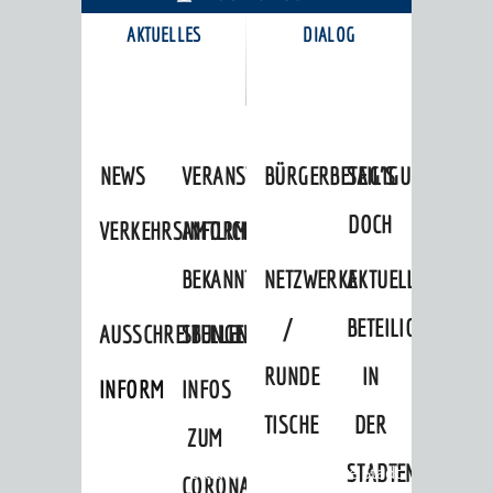
AKTUELLES
DIALOG
KARRIEREPORTAL
NEWS
VERANSTALTUNGSKALENDER
BÜRGERBETEILIGUNG
SAG'S
DOCH
VERKEHRSINFORMATIONEN
AMTLICHE
BEKANNTMACHUNGEN
NETZWERKE
AKTUELLE
/
BETEILIGUNGEN
AUSSCHREIBUNGEN
STELLENANGEBOTE
RUNDE
IN
INFORMATIONSPFLICHTEN
INFOS
TISCHE
DER
ZUM
STADTENTWICKLU
Startseite
»
Stadtthemen
»
Unsere Stadt
CORONAVIRUS