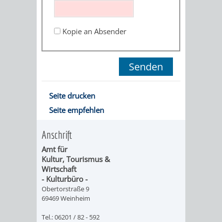
ORGANISATI
Kopie an Absender
SERVICEBEREICH
EHRUNGEN
FÜR
WISSENSWER
VEREINE
HILFREICHE
Seite drucken
UND
Seite empfehlen
ANSPRECHP
ORGANISATIONEN
Anschrift
Amt für
INFORMATIONSP
Kultur, Tourismus &
Wirtschaft
STÄDTEPARTNERSCHAFTEN
ORTSCHAFTEN
- Kulturbüro -
Obertorstraße 9
69469 Weinheim
ANET
CAVAILLON
HOHENSACHSEN
LÜTZELSACH
Tel.: 06201 / 82 - 592