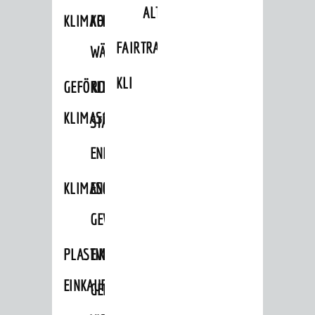
ALTLASTEN
KLIMAFIT
KOMMUNALE
FAIRTRADE
WÄRMEPLANUNG
KLEIDERTAUSCHBÖRSE
GEFÖRDERTE
KLIMASCHUTZKONZEPT
KLIMASCHUTZMASSNAHMEN
STÄDTISCHES
ENERGIEMANAGEMENT
KLIMASCHUTZKOMMISSION
ENERGIEKARAWANE
GEWERBE
PLASTIKTÜTENFREIE
EVENTS
EINKAUFSSTADT
GEMEINSAME