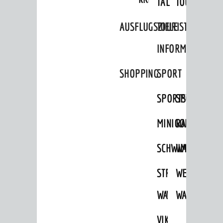
TAL
TOUR
Ausflugsziele
AUSFLUGSZIELE
TOURIST
Tourist Information
INFORMATION
Shopping
SHOPPING
SPORT
Sport
Vereine
SPORTSTÄTTEN
SPORTVEREI
ENTWICKLUNG
MINIGOLF
RADFAHREN
Aktuelle Bauprojekte
SCHWIMMEN
WANDERN
Aktuelle Beteiligungen in der
Stadtentwicklung
STRANDBAD
TSG
WEINHEIMER
Stadtentwicklung /
Verkehrsplanung
WAIDSEE
WALDSCHWIM
WANDERWEG
Klimaschutz
VIKTOR-