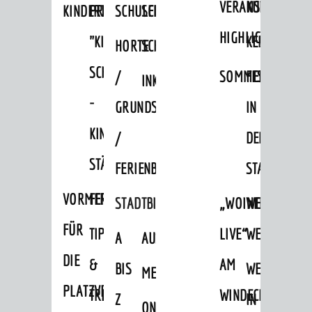
VERANSTALTUNGS
KULTURSOM
KINDERTAGESSTÄTTEN
PROJEKT
SCHULFERIEN
SCHÜLERBEFÖRDERUNG
HIGHLIGHTS
"KINDER
KERWE
HORTE
SCHULSOZIALARBEIT
SCHÜTZEN
/
SOMMERTAGSZU
FESTE
INKLUSION
-
GRUNDSCHULBETREUUNG
IN
KINDER
/
DEN
STÄRKEN"
FERIENBETREUUNG
STADTTEILEN
VORMERKVERFAHREN
FERIENANGEBOTE
STADTBIBLIOTHEK
„WOINEM
WEINHEIMER
FÜR
TIPPS
LIVE“
WEIHNACHT
A
AUSLEIHE
DIE
&
AM
BIS
WEIHNACHTS
MEDIENANGEBOTE
AKTUELLES
PLATZVERGABE
TREFFS
WINDECKPLATZ
Z
IN
ONLINE-
News