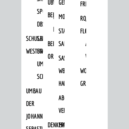
ÜBER
VERFAHREN
GEWERBEFLÄCHENENTWICKLUNGS
EINZELHANDELSKONZEPT
FRÜHLING
HERBST
SPORTHALLE
BEBAUUNGSPLÄNE
BEBAUUNGSPLÄNE
MOBILFUNKKONZEPT
LÄRMAKTIONSPLAN
RODENSTEINER
„WOINEM
DBS
KERNSTADT
STADTERNEUERUNG/-
FLOHMARKT
LIVE“
SCHULZENTRUM
SANIERUNG-
BEBAUUNGSPLÄNE
SANIERUNG
AM
WESTSTADT
UND
ORTSTEILE
WINDECKPLATZ
SANIERUNG
SANIERUNGSGEBIET
UMBAUMASSNAHME S
WESTLICH
HILDEBRANDSCHE
WOCHENMARKT
CHLOSS
HAUPTBAHNHOF
MÜHLE
GROOVE
UMBAU
ABGESCHLOSSENE
DER
VERFAHREN
JOHANN-
DENKMALSCHUTZ
ERHALTUNGSSATZUNGEN
SEBASTIAN-