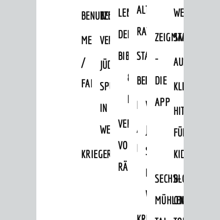
ALTEN
LEIHVERKEHR
SERVICE
WEG
BENUTZUNG
BESTANDSÜBERSICHT
RATHAUS
DER
FÜR
ZEIGMAL
STADTTEILE
MELDEKARTEI
VERÖFFENTLICHUNGEN
BIBLIOTHEK
LEHRER/INNEN
STADTARCHIV
-
/
AUSFLUGSZI
JÜDISCHE
&
BENUTZUNG
BESTANDSÜBERSICH
DIE
FAMILIENFORSCHUNG
SPUREN
KLEINSTADT
ERZIEHER/INNEN
APP
MELDEKARTEI
VERÖFFENTLICHUNG
IN
HITS
VERMIETUNG
/
WEINHEIM
JÜDISCHE
FÜR
VON
FAMILIENFORSCHUNG
SPUREN
KRIEGERDENKMAL
KIDS
RÄUMEN
IN
SECHS-
BLOGGER
WEINHEIM
MÜHLEN-
ON
KRIEGERDENKMAL