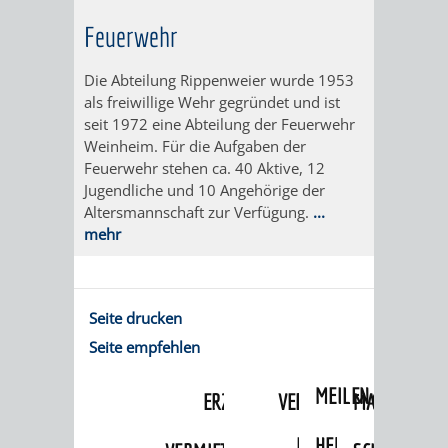
VON
DEN
Feuerwehr
KATALOG
WEINHEIMER
ORTSTEILEN
Die Abteilung Rippenweier wurde 1953
VERANSTALTUNGEN
AUSBILDUNG
KINDERTAGESSTÄTTEN
als freiwillige Wehr gegründet und ist
FÊTE
seit 1972 eine Abteilung der Feuerwehr
&
Weinheim. Für die Aufgaben der
DE
Feuerwehr stehen ca. 40 Aktive, 12
PRAKTIKA
Jugendliche und 10 Angehörige der
LA
Altersmannschaft zur Verfügung.
...
LEIHVERKEHR
SERVICE
mehr
MUSIQUE
DER
FÜR
KULTUREINRICHTUNGEN
SEHENSWERT
BIBLIOTHEK
LEHRER/INNEN
Seite drucken
Seite empfehlen
THEATER
MUSEUM
GRÜNE
ALTSTADT
&
MEILEN
ERZIEHER/INNEN
VERANSTALTUNGEN
KINDER
MARKTPLAT
GERBERBA
IM
HERMANNSHOF
EXOTENWALD