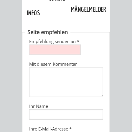
»
Ortschaften
»
Rippenweier
»
MÄNGELMELDER
Einrichtungen
INFOS
UNSERE STADT
ZUR
Seite empfehlen
UKRAINE
Empfehlung senden an
*
STADTPORTRAIT
STADTGESCHICHTE
Mit diesem Kommentar
WAPPEN
EHRENBÜRGER
BÜRGERENGAGEM
REPORTAGEN
DER
AKTUELLES
KOORDINIER
IMAGEFILM
ENGAGIERTE
WEINHEIMER
Ihr Name
STADT
VEREINE
UND
Ihre E-Mail-Adresse
*