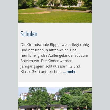
EINRICHTUN
WISSENSW
SEHENSWÜRD
VERANSTA
ORTSVEREIN
ORTSCHAF
Schulen
GESCHICHTE
Die Grundschule Rippenweier liegt ruhig
und naturnah in Rittenweier. Das
SULZBACH
herrliche, große Außengelände lädt zum
Spielen ein. Die Kinder werden
EINRICHTUNGEN
WISSENSWERTE
jahrgangsgemischt (Klasse 1+2 und
Klasse 3+4) unterrichtet.
... mehr
SEHENSWÜRDIGKE
VERANSTALTUN
VERANSTALTUNGS
ORTSVEREINE
ORTSCHAFTSRAT
GESCHICHTE