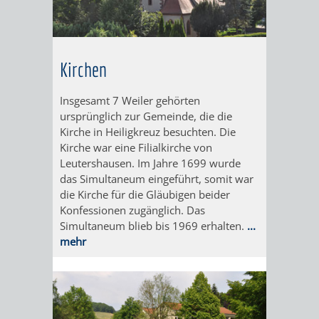
IMOLA
LUTHERSTADT
EINRICHTUNGEN
WISSENSWERTE
EINRICHTUN
WISSENSW
EISLEBEN
SEHENSWÜRDIGKE
VERANSTALTUN
SEHENSWÜRD
VERANSTA
Kirchen
RAMAT
VARCES
ORTSVEREINE
ORTSCHAFTSRA
ORTSVEREIN
ORTSCHAF
Insgesamt 7 Weiler gehörten
GAN
ALLIÈRES
GESCHICHTE
PARTNERSCHAF
GESCHICHTE
PARTNERS
ursprünglich zur Gemeinde, die die
Kirche in Heiligkreuz besuchten. Die
ET
Kirche war eine Filialkirche von
OBERFLOCKENBAC
RIPPENWEIE
Leutershausen. Im Jahre 1699 wurde
RISSET
das Simultaneum eingeführt, somit war
EINRICHTUNGEN
WISSENSWERTE
EINRICHTUN
WISSENSW
die Kirche für die Gläubigen beider
Konfessionen zugänglich. Das
SEHENSWÜRDIGKE
VERANSTALTUN
VERANSTALT
ORTSVERE
Simultaneum blieb bis 1969 erhalten.
...
mehr
ORTSVEREINE
ORTSCHAFTSRA
ORTSCHAFTS
GESCHICH
GESCHICHTE
RITSCHWEIE