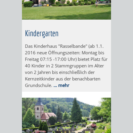
DATEN
/
ZAHLEN
Kindergarten
/
Das Kinderhaus "Rasselbande" (ab 1.1.
2016 neue Öffnungszeiten: Montag bis
FAKTEN
Freitag 07:15 -17:00 Uhr) bietet Platz für
40 Kinder in 2 Stammgruppen im Alter
BILDUNG
FREIZEIT
von 2 Jahren bis einschließlich der
Kernzeitkinder aus der benachbarten
Grundschule.
... mehr
KINDERBETREUUNG
SCHULEN
VERANSTALTUNGSKALENDER
JÄHRLICHE
VERANSTALTUNGE
KINDERTAGESPFLEGE
KINDERKRIPPEN
SCHULARTEN
SCHULVERWALTUNG