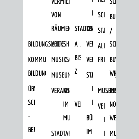
VERMIETUNG
SCHLOSS
MUSEUM
VON
SCHLOSSPARK
HEILPFLANZEN
BURGEN
RÄUMEN
STADTBIBLIOTHEK
KINO
STADTGARTEN
HAGANDERPAR
/
BILDUNGSKETTE
VOLKSHOCHSCHULE
A
AUSLEIHE
VERANSTALTER
SCHLOSS
ALTER
ROSENANLAGE
BIS
KOMMUNALES
MUSIKSCHULE
MEDIENANGEBOTE
VERANSTALTUNGSRÄU
FRIEDHOF
BURGRUINE
WACHENB
Z
BILDUNGSMANAGEMENT
WINDECK
MUSEUM
ONLINE-
STADTHALLE
ROLF-
SCHLOSS
ÜBERGANG
"FRÜHE
KATALOG
ENGELBRECHT-
VERANSTALTUNGEN
KINDER
MUSEUM
INGRID-
SCHULE
BILDUNG"
HAUS
IM
VERANSTALTUNGEN
AUSBILDUNG
NOLL-
VERANSTALTUNGE
KINDER
-
MUSEUM
&
BÜRGERSAAL
WEG
IM
BERUF
PRAKTIKA
IM
STADTARCHIV
MUSEUM
MUNDART-