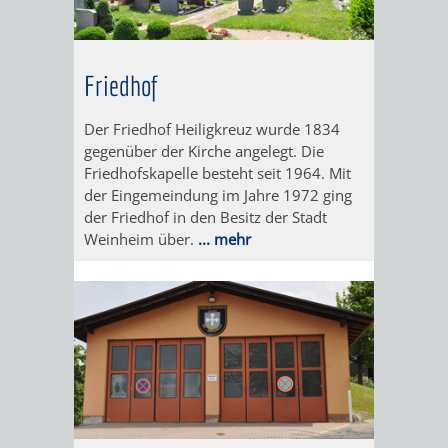
VERANSTALTUNGS
KULTURSOM
KINDERTAGESSTÄTTEN
PROJEKT
SCHULFERIEN
SCHÜLERBEFÖRDERUNG
HIGHLIGHTS
"KINDER
KERWE
HORTE
SCHULSOZIALARBEIT
Friedhof
SCHÜTZEN
/
SOMMERTAGSZU
FESTE
INKLUSION
Der Friedhof Heiligkreuz wurde 1834
-
gegenüber der Kirche angelegt. Die
GRUNDSCHULBETREUUNG
IN
Friedhofskapelle besteht seit 1964. Mit
KINDER
der Eingemeindung im Jahre 1972 ging
/
DEN
der Friedhof in den Besitz der Stadt
STÄRKEN"
Weinheim über.
... mehr
FERIENBETREUUNG
STADTTEILEN
VORMERKVERFAHREN
FERIENANGEBOTE
STADTBIBLIOTHEK
„WOINEM
WEINHEIMER
FÜR
TIPPS
LIVE“
WEIHNACHT
A
AUSLEIHE
DIE
&
AM
BIS
WEIHNACHTS
MEDIENANGEBOTE
PLATZVERGABE
TREFFS
WINDECKPLATZ
Z
IN
ONLINE-