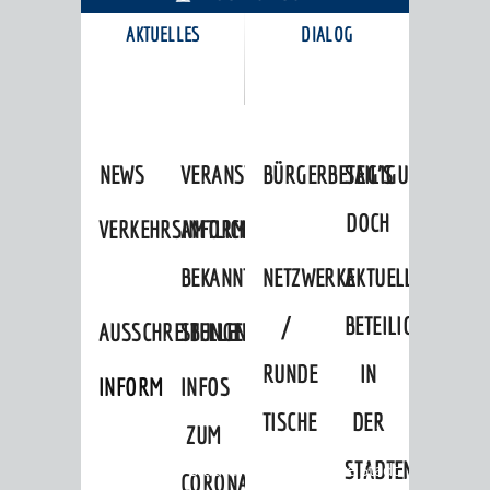
AKTUELLES
DIALOG
KARRIEREPORTAL
NEWS
VERANSTALTUNGSKALENDER
BÜRGERBETEILIGUNG
SAG'S
DOCH
VERKEHRSINFORMATIONEN
AMTLICHE
BEKANNTMACHUNGEN
NETZWERKE
AKTUELLE
/
BETEILIGUNGEN
AUSSCHREIBUNGEN
STELLENANGEBOTE
RUNDE
IN
INFORMATIONSPFLICHTEN
INFOS
TISCHE
DER
ZUM
STADTENTWICKLU
Startseite
»
Stadtthemen
»
Unsere Stadt
CORONAVIRUS