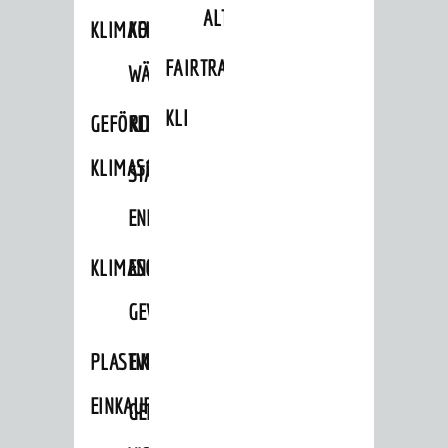
ALTLASTEN
KLIMAFIT
KOMMUNALE
FAIRTRADE
WÄRMEPLANUNG
KLEIDERTAUSCHBÖRSE
GEFÖRDERTE
KLIMASCHUTZKONZEPT
KLIMASCHUTZMASSNAHMEN
STÄDTISCHES
ENERGIEMANAGEMENT
KLIMASCHUTZKOMMISSION
ENERGIEKARAWANE
GEWERBE
PLASTIKTÜTENFREIE
EVENTS
EINKAUFSSTADT
GEMEINSAME