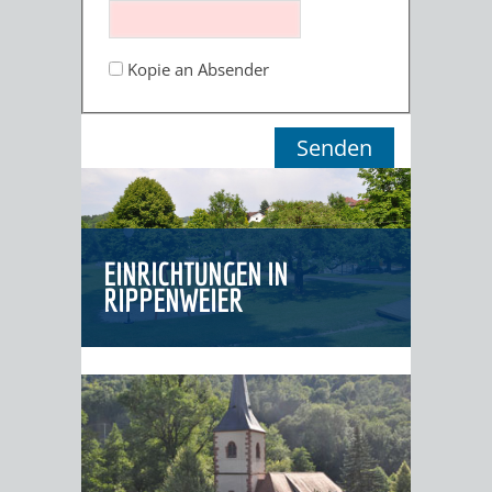
ORGANISATI
Kopie an Absender
SERVICEBEREICH
EHRUNGEN
FÜR
WISSENSWER
VEREINE
HILFREICHE
UND
ANSPRECHP
EINRICHTUNGEN IN
ORGANISATIONEN
RIPPENWEIER
INFORMATIONSP
STÄDTEPARTNERSCHAFTEN
ORTSCHAFTEN
ANET
CAVAILLON
HOHENSACHSEN
LÜTZELSACH