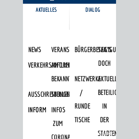
AKTUELLES
DIALOG
KARRIEREPORTAL
NEWS
VERANSTALTUNGSKALENDER
BÜRGERBETEILIGUNG
SAG'S
DOCH
VERKEHRSINFORMATIONEN
AMTLICHE
BEKANNTMACHUNGEN
NETZWERKE
AKTUELLE
/
BETEILIGUNGEN
AUSSCHREIBUNGEN
STELLENANGEBOTE
RUNDE
IN
INFORMATIONSPFLICHTEN
INFOS
TISCHE
DER
ZUM
STADTENTWICKLU
Startseite
»
Stadtthemen
»
Unsere Stadt
CORONAVIRUS