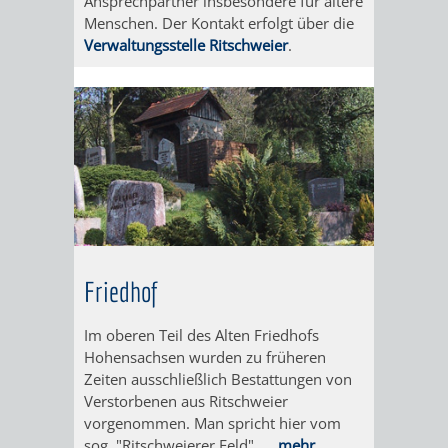
Ansprechpartner insbesondere für ältere
VERANSTALTUNGS
KULTURSOM
KINDERTAGESSTÄTTEN
PROJEKT
SCHULFERIEN
SCHÜLERBEFÖRDERUNG
Menschen. Der Kontakt erfolgt über die
Verwaltungsstelle Ritschweier
.
HIGHLIGHTS
"KINDER
KERWE
HORTE
SCHULSOZIALARBEIT
SCHÜTZEN
/
SOMMERTAGSZU
FESTE
INKLUSION
-
GRUNDSCHULBETREUUNG
IN
KINDER
/
DEN
STÄRKEN"
FERIENBETREUUNG
STADTTEILEN
VORMERKVERFAHREN
FERIENANGEBOTE
Friedhof
STADTBIBLIOTHEK
„WOINEM
WEINHEIMER
FÜR
TIPPS
LIVE“
WEIHNACHT
Im oberen Teil des Alten Friedhofs
A
AUSLEIHE
Hohensachsen wurden zu früheren
DIE
&
AM
Zeiten ausschließlich Bestattungen von
BIS
WEIHNACHTS
MEDIENANGEBOTE
Verstorbenen aus Ritschweier
PLATZVERGABE
TREFFS
WINDECKPLATZ
vorgenommen. Man spricht hier vom
Z
IN
ONLINE-
sog. "Ritschweierer Feld".
... mehr