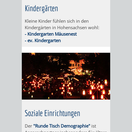
DATEN
Kindergärten
/
Kleine Kinder fühlen sich in den
Kindergärten in Hohensachsen wohl:
ZAHLEN
- Kindergarten Mäusenest
- ev. Kindergarten
/
FAKTEN
BILDUNG
FREIZEIT
KINDERBETREUUNG
SCHULEN
VERANSTALTUNGSKALENDER
JÄHRLICHE
Soziale Einrichtungen
VERANSTALTUNGE
KINDERTAGESPFLEGE
KINDERKRIPPEN
SCHULARTEN
SCHULVERWALTUNG
Der
"Runde Tisch Demographie"
ist