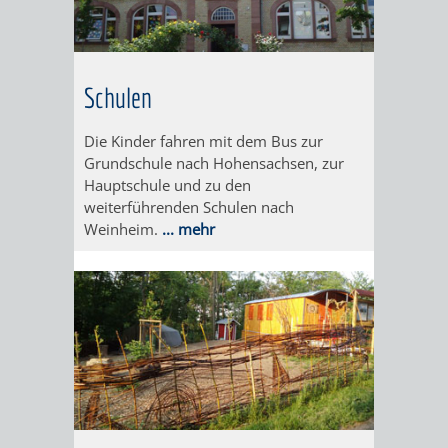
EINRICHTUN
WISSENSW
SEHENSWÜRD
VERANSTA
Schulen
ORTSVEREIN
ORTSCHAF
Die Kinder fahren mit dem Bus zur
GESCHICHTE
Grundschule nach Hohensachsen, zur
Hauptschule und zu den
weiterführenden Schulen nach
SULZBACH
Weinheim.
... mehr
EINRICHTUNGEN
WISSENSWERTE
SEHENSWÜRDIGKE
VERANSTALTUN
VERANSTALTUNGS
ORTSVEREINE
ORTSCHAFTSRAT
GESCHICHTE