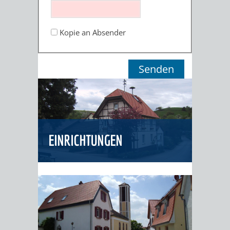
ORGANISATI
Kopie an Absender
SERVICEBEREICH
EHRUNGEN
FÜR
WISSENSWER
VEREINE
HILFREICHE
UND
ANSPRECHP
ORGANISATIONEN
EINRICHTUNGEN
INFORMATIONSP
STÄDTEPARTNERSCHAFTEN
ORTSCHAFTEN
ANET
CAVAILLON
HOHENSACHSEN
LÜTZELSACH