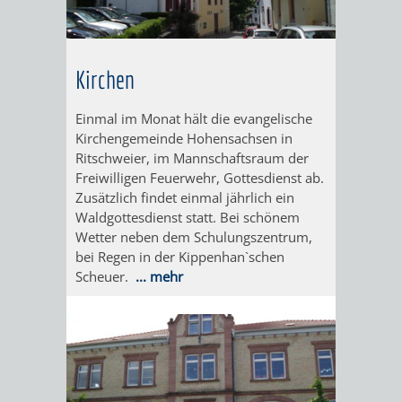
IMOLA
LUTHERSTADT
EINRICHTUNGEN
WISSENSWERTE
EINRICHTUN
WISSENSW
EISLEBEN
SEHENSWÜRDIGKE
VERANSTALTUN
SEHENSWÜRD
VERANSTA
Kirchen
RAMAT
VARCES
ORTSVEREINE
ORTSCHAFTSRA
ORTSVEREIN
ORTSCHAF
Einmal im Monat hält die evangelische
GAN
ALLIÈRES
Kirchengemeinde Hohensachsen in
GESCHICHTE
PARTNERSCHAF
GESCHICHTE
PARTNERS
Ritschweier, im Mannschaftsraum der
ET
Freiwilligen Feuerwehr, Gottesdienst ab.
OBERFLOCKENBAC
RIPPENWEIE
Zusätzlich findet einmal jährlich ein
RISSET
Waldgottesdienst statt. Bei schönem
EINRICHTUNGEN
WISSENSWERTE
EINRICHTUN
WISSENSW
Wetter neben dem Schulungszentrum,
bei Regen in der Kippenhan`schen
Scheuer.
... mehr
SEHENSWÜRDIGKE
VERANSTALTUN
VERANSTALT
ORTSVERE
ORTSVEREINE
ORTSCHAFTSRA
ORTSCHAFTS
GESCHICH
GESCHICHTE
RITSCHWEIE