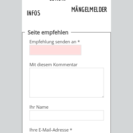
»
Ortschaften
»
Ritschweier
»
MÄNGELMELDER
Einrichtungen
INFOS
UNSERE STADT
ZUR
Seite empfehlen
UKRAINE
Empfehlung senden an
*
STADTPORTRAIT
STADTGESCHICHTE
Mit diesem Kommentar
WAPPEN
EHRENBÜRGER
BÜRGERENGAGEM
REPORTAGEN
DER
AKTUELLES
KOORDINIER
IMAGEFILM
ENGAGIERTE
WEINHEIMER
Ihr Name
STADT
VEREINE
UND
Ihre E-Mail-Adresse
*