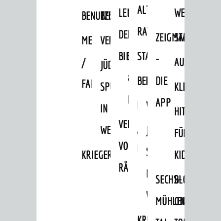
ALTEN
LEIHVERKEHR
SERVICE
WEG
BENUTZUNG
BESTANDSÜBERSICHT
RATHAUS
DER
FÜR
ZEIGMAL
STADTTEILE
MELDEKARTEI
VERÖFFENTLICHUNGEN
BIBLIOTHEK
LEHRER/INNEN
STADTARCHIV
-
/
AUSFLUGSZI
JÜDISCHE
&
BENUTZUNG
BESTANDSÜBERSICH
DIE
FAMILIENFORSCHUNG
SPUREN
KLEINSTADT
ERZIEHER/INNEN
APP
MELDEKARTEI
VERÖFFENTLICHUNG
IN
HITS
VERMIETUNG
/
WEINHEIM
JÜDISCHE
FÜR
VON
FAMILIENFORSCHUNG
SPUREN
KRIEGERDENKMAL
KIDS
RÄUMEN
IN
SECHS-
BLOGGER
WEINHEIM
MÜHLEN-
ON
KRIEGERDENKMAL