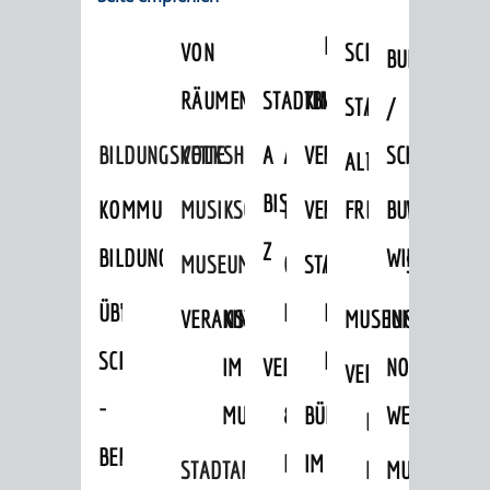
VERMIETUNG
SCHLOSS
MUSEUM
VON
SCHLOSSPARK
HEILPFLANZEN
BURGEN
RÄUMEN
STADTBIBLIOTHEK
KINO
STADTGARTEN
HAGANDERPAR
/
BILDUNGSKETTE
VOLKSHOCHSCHULE
A
AUSLEIHE
VERANSTALTER
SCHLOSS
ALTER
ROSENANLAGE
BIS
KOMMUNALES
MUSIKSCHULE
MEDIENANGEBOTE
VERANSTALTUNGSRÄU
FRIEDHOF
BURGRUINE
WACHENB
Z
BILDUNGSMANAGEMENT
WINDECK
MUSEUM
ONLINE-
STADTHALLE
ROLF-
SCHLOSS
ÜBERGANG
"FRÜHE
KATALOG
ENGELBRECHT-
VERANSTALTUNGEN
KINDER
MUSEUM
INGRID-
SCHULE
BILDUNG"
HAUS
IM
VERANSTALTUNGEN
AUSBILDUNG
NOLL-
VERANSTALTUNGE
KINDER
-
MUSEUM
&
BÜRGERSAAL
WEG
IM
BERUF
PRAKTIKA
IM
STADTARCHIV
MUSEUM
MUNDART-