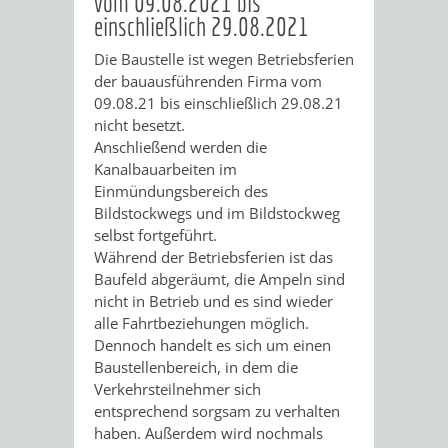
vom 09.08.2021 bis
einschließlich 29.08.2021
AUFGABEN
STEUERVORTEILE
AKTUELLE
RECHTSKRÄFTIGE
BACH
Die Baustelle ist wegen Betriebsferien
DER
AUFSTELLUNGSVERFAHREN
ERHALTUNGSSATZUNGEN
der bauausführenden Firma vom
SATZUNGEN
FÖRDERSCHULE
09.08.21 bis einschließlich 29.08.21
UNTEREN
ERHALTUNGSSATZUNGEN
nicht besetzt.
IM
Anschließend werden die
DENKMALSCHUTZBEHÖRDE
Kanalbauarbeiten im
BEREICH
GESTALTUNGSSATZUNGEN
Einmündungsbereich des
Bildstockwegs und im Bildstockweg
DENKMALSCHUTZ
AKTUELLE
RECHTSKRÄFTIGE
selbst fortgeführt.
Während der Betriebsferien ist das
GENEHMIGUNGSVERFAHREN
TAG
AUFSTELLUNGSVERFAHREN
GESTALTUNGSSATZUNGEN
Baufeld abgeräumt, die Ampeln sind
nicht in Betrieb und es sind wieder
DES
GESTALTUNGSSATZUNGEN
alle Fahrtbeziehungen möglich.
Dennoch handelt es sich um einen
OFFENEN
WEITERE
Baustellenbereich, in dem die
Verkehrsteilnehmer sich
DENKMALS
STÄDTEBAULICHE
entsprechend sorgsam zu verhalten
haben. Außerdem wird nochmals