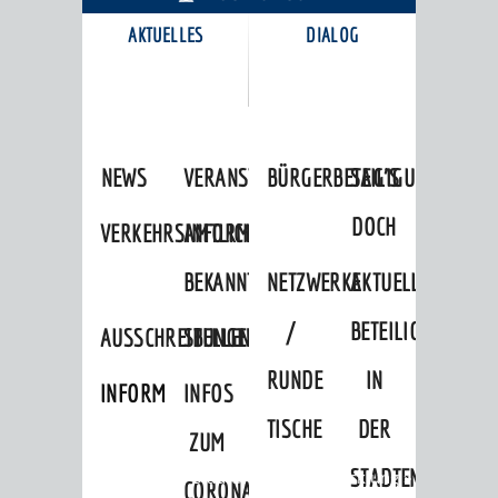
AKTUELLES
DIALOG
KARRIEREPORTAL
NEWS
VERANSTALTUNGSKALENDER
BÜRGERBETEILIGUNG
SAG'S
DOCH
VERKEHRSINFORMATIONEN
AMTLICHE
BEKANNTMACHUNGEN
NETZWERKE
AKTUELLE
/
BETEILIGUNGEN
AUSSCHREIBUNGEN
STELLENANGEBOTE
RUNDE
IN
INFORMATIONSPFLICHTEN
INFOS
TISCHE
DER
ZUM
STADTENTWICKLU
Startseite
»
Stadtthemen
»
Entwicklung
»
CORONAVIRUS