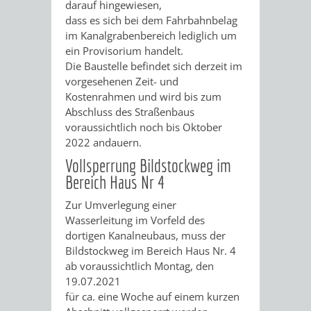
PROJEKTE
darauf hingewiesen,
dass es sich bei dem Fahrbahnbelag
WOHNBEBAUUNG
im Kanalgrabenbereich lediglich um
ein Provisorium handelt.
AN
Die Baustelle befindet sich derzeit im
vorgesehenen Zeit- und
DER
Kostenrahmen und wird bis zum
Abschluss des Straßenbaus
WEINBERGSTRASSE
voraussichtlich noch bis Oktober
2022 andauern.
KLIMASCHUTZ
UMWELTSCHUTZ
Vollsperrung Bildstockweg im
Bereich Haus Nr 4
EUROPEAN
KLIMASCHUTZ-
AKTION
ÖKOLOGISCHE
Zur Umverlegung einer
Wasserleitung im Vorfeld des
ENERGY
FÖRDERPROGRAMME
GEGEN
SANIERUNG/WAIDSEE
dortigen Kanalneubaus, muss der
Bildstockweg im Bereich Haus Nr. 4
AWARD
SCHOTTERGÄRTEN
ENERGIEBERATUNG
ABFALL
ab voraussichtlich Montag, den
19.07.2021
&
STADTRADELN
ELEKTROMOBILITÄTSBERATUNG
für ca. eine Woche auf einem kurzen