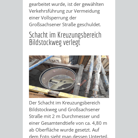
gearbeitet wurde, ist der gewählten
Verkehrsführung zur Vermeidung
DULGER-
einer Vollsperrung der
Großsachsener Straße geschuldet.
BAD
Schacht im Kreuzungsbereich
VEREINE
Bildstockweg verlegt
ENTWICKLUNG
WIRTSCHAFT
AKTUELLE
AKTUELLE
STANDORTPORTRAIT
UNTERNEHMEN
Der Schacht im Kreuzungsbereich
BAUPROJEKTE
BETEILIGUNGEN
VERKEHRSANBINDUNG
DATEN
GEWERBEFLÄCHE
LADENFLÄCH
Bildstockweg und Großsachsener
Straße mit 2 m Durchmesser und
IN
STRASSENBAUMASSNAHMEN OB
NEUBAU
/
/
/
einer Gesamtendtiefe von ca. 4,80 m
SERVICEANG
ab Oberfläche wurde gesetzt. Auf
DER
ERFLOCKENBACH
BETRIEBSGEBÄUDE
LAGE
ZAHLEN
-
dem Foto sieht man dessen Unterteil.