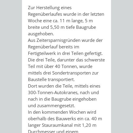
VISION
Zur Herstellung eines
Regenüberlaufes wurde in der letzten
AKTIONSREIHE
KLIMASCHUTZ-
Woche eine ca. 11 m lange, 5 m
breite und 5,50 m tiefe Baugrube
GUT
NETZWERK
ausgehoben.
Aus Zeitersparnisgründen wurde der
SANIERT?!
LADEINFRASTRUKTUR
Regenüberlauf bereits im
Fertigteilwerk in drei Teilen gefertigt.
WÄRMEPUMPEN
Die drei Teile, darunter das schwerste
Teil mit über 40 Tonnen, wurde
EIGNUNGSCHECK
mittels drei Sondertransporten zur
Baustelle transportiert.
Dort wurden die Teile, mittels eines
300-Tonnen-Autokranes, nach und
nach in die Baugrube eingehoben
und zusammengesetzt.
In den kommenden Wochen wird
oberhalb des Bauwerks ein ca. 40 m
langer Stauraumkanal mit 1,20 m
Durchmesser und einem