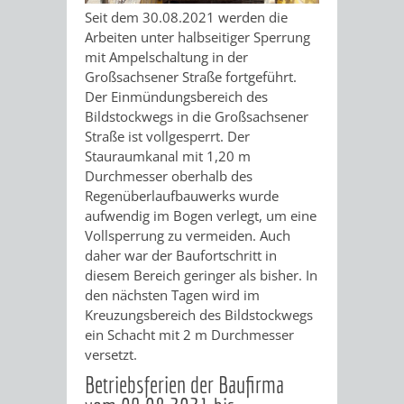
ÜBER
VERFAHREN
GEWERBEFLÄCHENENTWICKLUNGS
EINZELHANDELSKONZEPT
FRÜHLING
HERBST
Seit dem 30.08.2021 werden die
SPORTHALLE
Arbeiten unter halbseitiger Sperrung
BEBAUUNGSPLÄNE
BEBAUUNGSPLÄNE
MOBILFUNKKONZEPT
LÄRMAKTIONSPLAN
RODENSTEINER
„WOINEM
mit Ampelschaltung in der
DBS
Großsachsener Straße fortgeführt.
KERNSTADT
STADTERNEUERUNG/-
FLOHMARKT
LIVE“
Der Einmündungsbereich des
Bildstockwegs in die Großsachsener
SCHULZENTRUM
SANIERUNG-
BEBAUUNGSPLÄNE
SANIERUNG
AM
Straße ist vollgesperrt. Der
Stauraumkanal mit 1,20 m
WESTSTADT
UND
ORTSTEILE
WINDECKPLATZ
Durchmesser oberhalb des
SANIERUNG
SANIERUNGSGEBIET
Regenüberlaufbauwerks wurde
UMBAUMASSNAHME S
aufwendig im Bogen verlegt, um eine
WESTLICH
HILDEBRANDSCHE
WOCHENMARKT
Vollsperrung zu vermeiden. Auch
CHLOSS
daher war der Baufortschritt in
HAUPTBAHNHOF
MÜHLE
GROOVE
diesem Bereich geringer als bisher. In
UMBAU
den nächsten Tagen wird im
ABGESCHLOSSENE
Kreuzungsbereich des Bildstockwegs
DER
ein Schacht mit 2 m Durchmesser
VERFAHREN
versetzt.
JOHANN-
Betriebsferien der Baufirma
DENKMALSCHUTZ
ERHALTUNGSSATZUNGEN
SEBASTIAN-