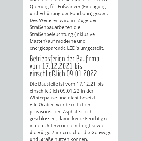
DATEN
Querung für Fußgänger (Einengung
und Erhöhung der Fahrbahn) geben.
/
Des Weiteren wird im Zuge der
Straßenbauarbeiten die
ZAHLEN
Straßenbeleuchtung (inklusive
Masten) auf moderne und
/
energiesparende LED´s umgestellt.
Betriebsferien der Baufirma
FAKTEN
vom 17.12.2021 bis
einschließlich 09.01.2022
BILDUNG
FREIZEIT
Die Baustelle ist vom 17.12.21 bis
einschließlich 09.01.22 in der
Winterpause und nicht besetzt.
Alle Gräben wurde mit einer
provisorischen Asphaltschicht
KINDERBETREUUNG
SCHULEN
VERANSTALTUNGSKALENDER
JÄHRLICHE
geschlossen, damit keine Feuchtigkeit
in den Untergrund eindringt sowie
VERANSTALTUNGE
KINDERTAGESPFLEGE
KINDERKRIPPEN
SCHULARTEN
SCHULVERWALTUNG
die Bürger/-innen sicher die Gehwege
und Straße nutzen können.