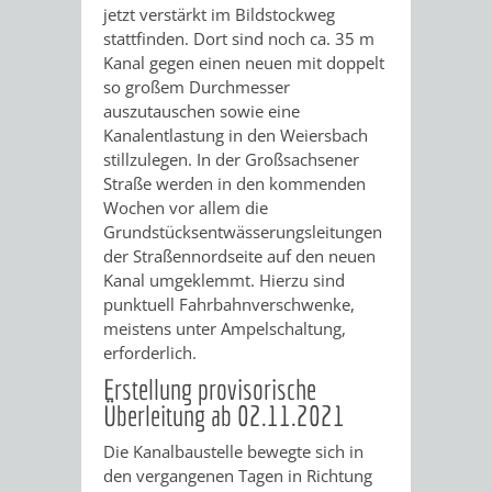
VERMIETUNG
SCHLOSS
jetzt verstärkt im Bildstockweg
stattfinden. Dort sind noch ca. 35 m
MUSEUM
VON
SCHLOSSPARK
HEILPFLANZEN
BURGEN
Kanal gegen einen neuen mit doppelt
so großem Durchmesser
RÄUMEN
STADTBIBLIOTHEK
KINO
STADTGARTEN
HAGANDERPAR
/
auszutauschen sowie eine
Kanalentlastung in den Weiersbach
BILDUNGSKETTE
VOLKSHOCHSCHULE
A
AUSLEIHE
VERANSTALTER
SCHLOSS
stillzulegen. In der Großsachsener
ALTER
ROSENANLAGE
Straße werden in den kommenden
BIS
Wochen vor allem die
KOMMUNALES
MUSIKSCHULE
MEDIENANGEBOTE
VERANSTALTUNGSRÄU
FRIEDHOF
BURGRUINE
WACHENB
Grundstücksentwässerungsleitungen
Z
der Straßennordseite auf den neuen
BILDUNGSMANAGEMENT
WINDECK
MUSEUM
ONLINE-
STADTHALLE
ROLF-
SCHLOSS
Kanal umgeklemmt. Hierzu sind
punktuell Fahrbahnverschwenke,
ÜBERGANG
"FRÜHE
KATALOG
ENGELBRECHT-
VERANSTALTUNGEN
KINDER
MUSEUM
INGRID-
meistens unter Ampelschaltung,
erforderlich.
SCHULE
BILDUNG"
HAUS
IM
VERANSTALTUNGEN
AUSBILDUNG
NOLL-
VERANSTALTUNGE
KINDER
Erstellung provisorische
-
Überleitung ab 02.11.2021
MUSEUM
&
BÜRGERSAAL
WEG
IM
Die Kanalbaustelle bewegte sich in
BERUF
PRAKTIKA
IM
STADTARCHIV
MUSEUM
MUNDART-
den vergangenen Tagen in Richtung