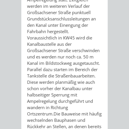
TAL
TOUR
werden im weiteren Verlauf der
Großsachsener Straße punktuell
AUSFLUGSZIELE
TOURIST
Grundstücksanschlussleitungen an
den Kanal unter Einengung der
INFORMATION
Fahrbahn hergestellt.
Voraussichtlich in KW45 wird die
SHOPPING
SPORT
Kanalbaustelle aus der
Großsachsener Straße verschwinden
SPORTSTÄTTEN
SPORTVEREI
und es werden nur noch ca. 50 m
Kanal im Bildstockweg ausgetauscht.
Parallel dazu starten im Bereich der
MINIGOLF
RADFAHREN
Tankstelle die Straßenbauarbeiten.
Diese werden planmäßig wie auch
SCHWIMMEN
WANDERN
schon vorher der Kanalbau unter
halbseitiger Sperrung mit
STRANDBAD
TSG
WEINHEIMER
Ampelregelung durchgeführt und
wandern in Richtung
WAIDSEE
WALDSCHWIM
WANDERWEG
Ortszentrum.Die Bauweise mit häufig
wechselnden Bauphasen und
Rückkehr an Stellen, an denen bereits
VIKTOR-