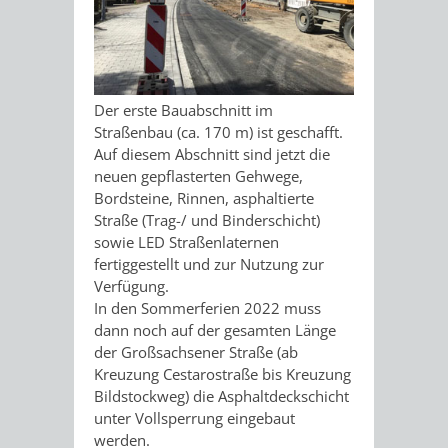
ORGANISATI
SERVICEBEREICH
EHRUNGEN
Der erste Bauabschnitt im
FÜR
Straßenbau (ca. 170 m) ist geschafft.
WISSENSWER
Auf diesem Abschnitt sind jetzt die
VEREINE
neuen gepflasterten Gehwege,
HILFREICHE
Bordsteine, Rinnen, asphaltierte
UND
Straße (Trag-/ und Binderschicht)
ANSPRECHP
sowie LED Straßenlaternen
ORGANISATIONEN
fertiggestellt und zur Nutzung zur
Verfügung.
In den Sommerferien 2022 muss
INFORMATIONSP
dann noch auf der gesamten Länge
der Großsachsener Straße (ab
STÄDTEPARTNERSCHAFTEN
ORTSCHAFTEN
Kreuzung Cestarostraße bis Kreuzung
Bildstockweg) die Asphaltdeckschicht
ANET
CAVAILLON
HOHENSACHSEN
LÜTZELSACH
unter Vollsperrung eingebaut
werden.