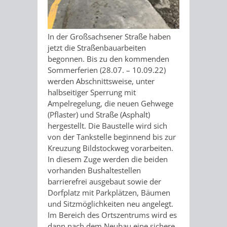
EINRICHTUN
WISSENSW
SEHENSWÜRD
VERANSTA
In der Großsachsener Straße haben
jetzt die Straßenbauarbeiten
ORTSVEREIN
ORTSCHAF
begonnen. Bis zu den kommenden
Sommerferien (28.07. – 10.09.22)
werden Abschnittsweise, unter
GESCHICHTE
halbseitiger Sperrung mit
Ampelregelung, die neuen Gehwege
SULZBACH
(Pflaster) und Straße (Asphalt)
hergestellt. Die Baustelle wird sich
EINRICHTUNGEN
WISSENSWERTE
von der Tankstelle beginnend bis zur
Kreuzung Bildstockweg vorarbeiten.
SEHENSWÜRDIGKE
VERANSTALTUN
In diesem Zuge werden die beiden
vorhanden Bushaltestellen
barrierefrei ausgebaut sowie der
VERANSTALTUNGS
ORTSVEREINE
Dorfplatz mit Parkplätzen, Bäumen
und Sitzmöglichkeiten neu angelegt.
ORTSCHAFTSRAT
GESCHICHTE
Im Bereich des Ortszentrums wird es
dann nach dem Neubau eine sichere