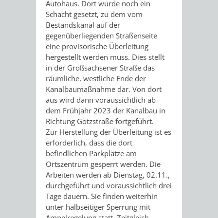
Autohaus. Dort wurde noch ein
ALTEN
LEIHVERKEHR
SERVICE
WEG
Schacht gesetzt, zu dem vom
BENUTZUNG
BESTANDSÜBERSICHT
Bestandskanal auf der
RATHAUS
DER
FÜR
gegenüberliegenden Straßenseite
ZEIGMAL
STADTTEILE
MELDEKARTEI
VERÖFFENTLICHUNGEN
eine provisorische Überleitung
BIBLIOTHEK
LEHRER/INNEN
STADTARCHIV
hergestellt werden muss. Dies stellt
-
/
AUSFLUGSZI
JÜDISCHE
in der Großsachsener Straße das
&
räumliche, westliche Ende der
BENUTZUNG
BESTANDSÜBERSICH
DIE
FAMILIENFORSCHUNG
SPUREN
KLEINSTADT
Kanalbaumaßnahme dar. Von dort
ERZIEHER/INNEN
aus wird dann voraussichtlich ab
APP
MELDEKARTEI
VERÖFFENTLICHUNG
IN
HITS
dem Frühjahr 2023 der Kanalbau in
Richtung Götzstraße fortgeführt.
VERMIETUNG
/
WEINHEIM
JÜDISCHE
FÜR
Zur Herstellung der Überleitung ist es
erforderlich, dass die dort
VON
FAMILIENFORSCHUNG
SPUREN
KRIEGERDENKMAL
KIDS
befindlichen Parkplätze am
Ortszentrum gesperrt werden. Die
RÄUMEN
IN
Arbeiten werden ab Dienstag, 02.11.,
SECHS-
BLOGGER
durchgeführt und voraussichtlich drei
WEINHEIM
Tage dauern. Sie finden weiterhin
MÜHLEN-
ON
unter halbseitiger Sperrung mit
KRIEGERDENKMAL
Ampelregelung statt. Zeitgleich