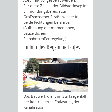
Abschnitt vollgesperrt werden.
ALTLASTEN
Für diese Zeit ist der Bildstockweg im
KLIMAFIT
KOMMUNALE
Einmündungsbereich zur
FAIRTRADE
Großsachsener Straße wieder in
WÄRMEPLANUNG
beide Richtungen befahrbar
(Aufhebung der momentanen,
KLEIDERTAUSCHBÖRSE
GEFÖRDERTE
KLIMASCHUTZKONZEPT
bauzeitlichen
Einbahnstraßenregelung).
KLIMASCHUTZMASSNAHMEN
STÄDTISCHES
Einhub des Regenüberlaufes
ENERGIEMANAGEMENT
KLIMASCHUTZKOMMISSION
ENERGIEKARAWANE
GEWERBE
PLASTIKTÜTENFREIE
EVENTS
Das Bauwerk dient im Starkregenfall
EINKAUFSSTADT
der kontrollierten Entlastung der
GEMEINSAME
Kanalisation.