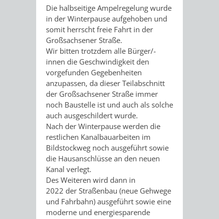
VERANSTALTUNGS
KULTURSOM
KINDERTAGESSTÄTTEN
PROJEKT
SCHULFERIEN
SCHÜLERBEFÖRDERUNG
Die halbseitige Ampelregelung wurde
in der Winterpause aufgehoben und
HIGHLIGHTS
"KINDER
KERWE
somit herrscht freie Fahrt in der
HORTE
SCHULSOZIALARBEIT
Großsachsener Straße.
SCHÜTZEN
Wir bitten trotzdem alle Bürger/-
/
SOMMERTAGSZU
FESTE
INKLUSION
innen die Geschwindigkeit den
-
vorgefunden Gegebenheiten
GRUNDSCHULBETREUUNG
IN
anzupassen, da dieser Teilabschnitt
KINDER
der Großsachsener Straße immer
/
DEN
noch Baustelle ist und auch als solche
STÄRKEN"
auch ausgeschildert wurde.
FERIENBETREUUNG
STADTTEILEN
Nach der Winterpause werden die
restlichen Kanalbauarbeiten im
VORMERKVERFAHREN
FERIENANGEBOTE
STADTBIBLIOTHEK
„WOINEM
WEINHEIMER
Bildstockweg noch ausgeführt sowie
die Hausanschlüsse an den neuen
FÜR
TIPPS
LIVE“
WEIHNACHT
A
AUSLEIHE
Kanal verlegt.
Des Weiteren wird dann in
DIE
&
AM
BIS
WEIHNACHTS
MEDIENANGEBOTE
2022 der Straßenbau (neue Gehwege
und Fahrbahn) ausgeführt sowie eine
PLATZVERGABE
TREFFS
WINDECKPLATZ
Z
IN
moderne und energiesparende
ONLINE-