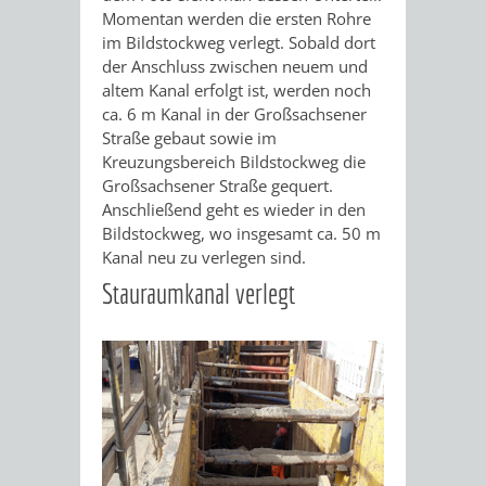
ANGEBOTE
GEWERBEV
Momentan werden die ersten Rohre
STADTENTWICKLUNG
HAUPTFRIEDHOF
/
IMMOBILIEN
im Bildstockweg verlegt. Sobald dort
BAU
PLANUNTERLAGEN
/
NETZWERK
der Anschluss zwischen neuem und
STADTENTWICKLUNG
FAKTEN
altem Kanal erfolgt ist, werden noch
VERLAUF
SANIERUNG
GEWERBEGEBIET
PRÄSENTATION
SERVICE
ca. 6 m Kanal in der Großsachsener
/
Straße gebaut sowie im
DES
NORD
ZUR
/
Kreuzungsbereich Bildstockweg die
VERKEHRSPLANUNG
Großsachsener Straße gequert.
WOHNGEBÄUDES
INFO-
LINKS
Anschließend geht es wieder in den
Bildstockweg, wo insgesamt ca. 50 m
MANNHEIMER
STÄDTEBAULICHER
VERKEHRSPLANUNG
VERANSTALTUNG
STADTMARKETING
Kanal neu zu verlegen sind.
STRASSE 1
RAHMENPLAN
Stauraumkanal verlegt
VOM
FLÄCHENNUTZUNGSPLAN
/
4 -
5.
BEBAUUNGSPLÄNE
ENTWICKLUNGS-
EINZELHANDEL
2
JULI
UND
ALLGEMEINE
AKTUELLE
ÜBER
INNENSTADTAKTIONEN
0
22
NUTZUNGSKONZEPTE
INFORMATIONEN
BEBAUUNGSPLAN-
UNS
WEINHEIMER
WEINHEIMER
SANIERUNG