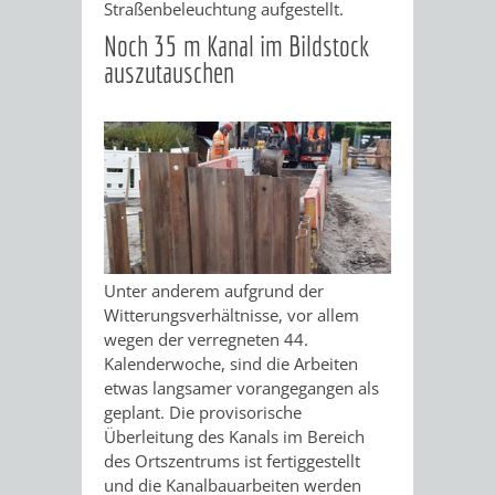
Straßenbeleuchtung aufgestellt.
VON
DEN
KATALOG
Noch 35 m Kanal im Bildstock
WEINHEIMER
auszutauschen
ORTSTEILEN
VERANSTALTUNGEN
AUSBILDUNG
KINDERTAGESSTÄTTEN
FÊTE
&
DE
PRAKTIKA
LA
LEIHVERKEHR
SERVICE
MUSIQUE
Unter anderem aufgrund der
DER
FÜR
Witterungsverhältnisse, vor allem
KULTUREINRICHTUNGEN
SEHENSWERT
wegen der verregneten 44.
BIBLIOTHEK
LEHRER/INNEN
Kalenderwoche, sind die Arbeiten
THEATER
MUSEUM
GRÜNE
ALTSTADT
etwas langsamer vorangegangen als
&
geplant. Die provisorische
MEILEN
Überleitung des Kanals im Bereich
ERZIEHER/INNEN
VERANSTALTUNGEN
KINDER
MARKTPLAT
GERBERBA
des Ortszentrums ist fertiggestellt
und die Kanalbauarbeiten werden
IM
HERMANNSHOF
EXOTENWALD