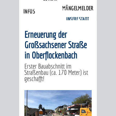
Aktuelle Bauprojekte
»
MÄNGELMELDER
Straßenbaumaßnahmen
INFOS
Oberflockenbach
»
Bau Verlauf
UNSERE STADT
ZUR
Erneuerung der
UKRAINE
Großsachsener Straße
STADTPORTRAIT
STADTGESCHICHTE
in Oberflockenbach
WAPPEN
EHRENBÜRGER
BÜRGERENGAGEM
Erster Bauabschnitt im
Straßenbau (ca. 170 Meter) ist
geschafft!
REPORTAGEN
DER
AKTUELLES
KOORDINIER
IMAGEFILM
ENGAGIERTE
WEINHEIMER
STADT
VEREINE
UND