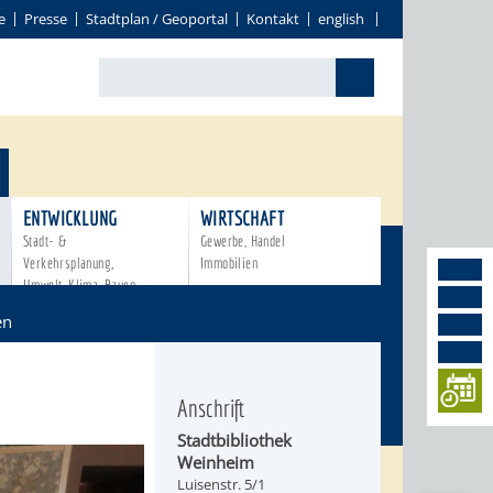
e
Presse
Stadtplan / Geoportal
Kontakt
english
ENTWICKLUNG
WIRTSCHAFT
Stadt- &
Gewerbe, Handel
Verkehrsplanung,
Immobilien
Umwelt, Klima, Bauen
en
Anschrift
Stadtbibliothek
Weinheim
Luisenstr. 5/1