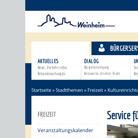
STADTTHEMEN
BÜRGERSER
AKTUELLES
DIALOG
U
News, Verkehrsinfos
Bürgerbeteiligung
Sta
Bekanntmachungen
Netzwerke, direkter Draht
Bü
Startseite
»
Stadtthemen
»
Freizeit
»
Kultureinrich
Service f
FREIZEIT
Veranstaltungskalender