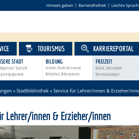
Hinweis geben
Barrierefreiheit
Leichte Sprach
VICE
TOURISMUS
KARRIEREPORTAL
NSERE STADT
BILDUNG
FREIZEIT
dtportrait, Statistik
Schulen, Kinderbetreuung
Kultur, Aktivitäten
rgerengagement
Bibliothek, Bildungskette
Veranstaltungen
tungen
»
Stadtbibliothek
»
Service für Lehrer/innen & Erzieher/inn
ür Lehrer/innen & Erzieher/innen