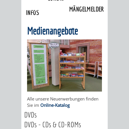
Kultureinrichtungen
»
Stadtbibliothek
»
MÄNGELMELDER
Medienangebote
INFOS
UNSERE STADT
ZUR
Medienangebote
UKRAINE
STADTPORTRAIT
STADTGESCHICHTE
WAPPEN
EHRENBÜRGER
BÜRGERENGAGEM
REPORTAGEN
DER
AKTUELLES
KOORDINIER
IMAGEFILM
Alle unsere Neuerwerbungen finden
ENGAGIERTE
WEINHEIMER
Sie im
Online-Katalog
STADT
VEREINE
DVDs
DVDs - CDs & CD-ROMs
UND