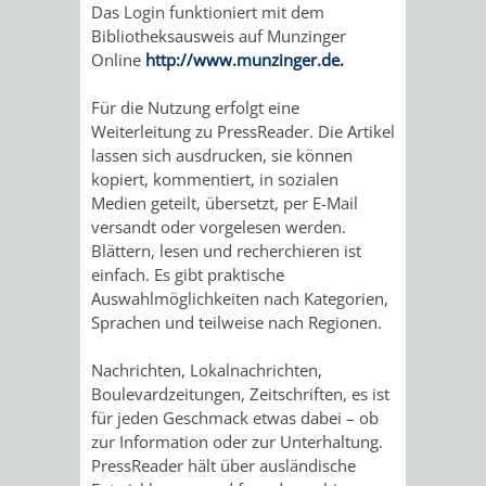
Das Login funktioniert mit dem
ALTEN
LEIHVERKEHR
SERVICE
WEG
BENUTZUNG
BESTANDSÜBERSICHT
Bibliotheksausweis auf Munzinger
Online
http://www.munzinger.de.
RATHAUS
DER
FÜR
ZEIGMAL
STADTTEILE
MELDEKARTEI
VERÖFFENTLICHUNGEN
Für die Nutzung erfolgt eine
BIBLIOTHEK
LEHRER/INNEN
STADTARCHIV
-
Weiterleitung zu PressReader. Die Artikel
/
AUSFLUGSZI
JÜDISCHE
lassen sich ausdrucken, sie können
&
BENUTZUNG
BESTANDSÜBERSICH
DIE
kopiert, kommentiert, in sozialen
FAMILIENFORSCHUNG
SPUREN
KLEINSTADT
Medien geteilt, übersetzt, per E-Mail
ERZIEHER/INNEN
APP
versandt oder vorgelesen werden.
MELDEKARTEI
VERÖFFENTLICHUNG
IN
HITS
Blättern, lesen und recherchieren ist
VERMIETUNG
einfach. Es gibt praktische
/
WEINHEIM
JÜDISCHE
FÜR
Auswahlmöglichkeiten nach Kategorien,
VON
Sprachen und teilweise nach Regionen.
FAMILIENFORSCHUNG
SPUREN
KRIEGERDENKMAL
KIDS
RÄUMEN
Nachrichten, Lokalnachrichten,
IN
SECHS-
BLOGGER
Boulevardzeitungen, Zeitschriften, es ist
für jeden Geschmack etwas dabei – ob
WEINHEIM
MÜHLEN-
ON
zur Information oder zur Unterhaltung.
PressReader hält über ausländische
KRIEGERDENKMAL