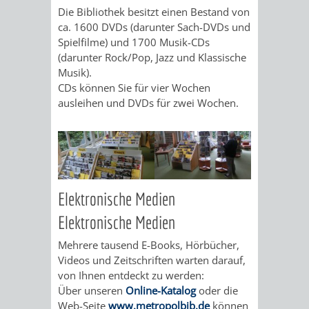
Die Bibliothek besitzt einen Bestand von
ORGANISATI
ca. 1600 DVDs (darunter Sach-DVDs und
Spielfilme) und 1700 Musik-CDs
SERVICEBEREICH
EHRUNGEN
(darunter Rock/Pop, Jazz und Klassische
Musik).
FÜR
CDs können Sie für vier Wochen
WISSENSWER
ausleihen und DVDs für zwei Wochen.
VEREINE
HILFREICHE
UND
ANSPRECHP
ORGANISATIONEN
Elektronische Medien
INFORMATIONSP
Elektronische Medien
Mehrere tausend E-Books, Hörbücher,
STÄDTEPARTNERSCHAFTEN
ORTSCHAFTEN
Videos und Zeitschriften warten darauf,
von Ihnen entdeckt zu werden:
ANET
CAVAILLON
HOHENSACHSEN
LÜTZELSACH
Über unseren
Online-Katalog
oder die
Web-Seite
www.metropolbib.de
können