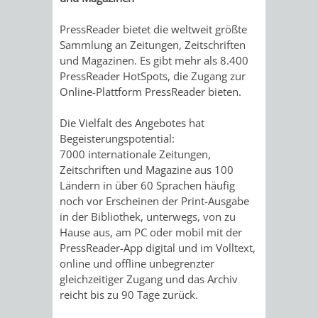
VERMIETUNG
SCHLOSS
MUSEUM
PressReader bietet die weltweit größte
VON
SCHLOSSPARK
HEILPFLANZEN
BURGEN
Sammlung an Zeitungen, Zeitschriften
und Magazinen. Es gibt mehr als 8.400
RÄUMEN
STADTBIBLIOTHEK
KINO
STADTGARTEN
HAGANDERPAR
/
PressReader HotSpots, die Zugang zur
Online-Plattform PressReader bieten.
BILDUNGSKETTE
VOLKSHOCHSCHULE
A
AUSLEIHE
VERANSTALTER
SCHLOSS
ALTER
ROSENANLAGE
Die Vielfalt des Angebotes hat
BIS
KOMMUNALES
MUSIKSCHULE
MEDIENANGEBOTE
VERANSTALTUNGSRÄU
FRIEDHOF
BURGRUINE
WACHENB
Begeisterungspotential:
7000 internationale Zeitungen,
Z
BILDUNGSMANAGEMENT
WINDECK
MUSEUM
ONLINE-
STADTHALLE
ROLF-
SCHLOSS
Zeitschriften und Magazine aus 100
Ländern in über 60 Sprachen häufig
ÜBERGANG
"FRÜHE
KATALOG
ENGELBRECHT-
noch vor Erscheinen der Print-Ausgabe
VERANSTALTUNGEN
KINDER
MUSEUM
INGRID-
in der Bibliothek, unterwegs, von zu
SCHULE
BILDUNG"
HAUS
Hause aus, am PC oder mobil mit der
IM
VERANSTALTUNGEN
AUSBILDUNG
NOLL-
VERANSTALTUNGE
KINDER
PressReader-App digital und im Volltext,
-
online und offline unbegrenzter
MUSEUM
&
BÜRGERSAAL
WEG
IM
gleichzeitiger Zugang und das Archiv
BERUF
reicht bis zu 90 Tage zurück.
PRAKTIKA
IM
STADTARCHIV
MUSEUM
MUNDART-