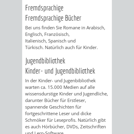
VERANSTALTUNGS
KULTURSOM
KINDERTAGESSTÄTTEN
PROJEKT
SCHULFERIEN
SCHÜLERBEFÖRDERUNG
Fremdsprachige
HIGHLIGHTS
Fremdsprachige Bücher
"KINDER
KERWE
HORTE
SCHULSOZIALARBEIT
Bei uns finden Sie Romane in Arabisch,
SCHÜTZEN
/
SOMMERTAGSZU
FESTE
INKLUSION
Englisch, Französisch,
Italienisch, Spanisch und
-
GRUNDSCHULBETREUUNG
IN
Türkisch. Natürlich auch für Kinder.
KINDER
/
DEN
Jugendbibliothek
Kinder- und Jugendbibliothek
STÄRKEN"
FERIENBETREUUNG
STADTTEILEN
In der Kinder- und Jugenbibliothek
VORMERKVERFAHREN
FERIENANGEBOTE
STADTBIBLIOTHEK
„WOINEM
WEINHEIMER
warten ca. 15.000 Medien auf alle
wissensdurstige Kinder und Jugendliche,
FÜR
TIPPS
LIVE“
WEIHNACHT
darunter Bücher für Erstleser,
A
AUSLEIHE
spannende Geschichten für
DIE
&
AM
fortgeschrittene Leser und dicke
BIS
WEIHNACHTS
MEDIENANGEBOTE
Schmöker für Leseprofis. Natürlich gibt
PLATZVERGABE
TREFFS
WINDECKPLATZ
es auch Hörbücher, DVDs, Zeitschriften
Z
IN
ONLINE-
und Lern-Software.