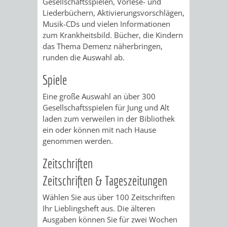
Gesellschaftsspielen, Vorlese- und
Liederbüchern, Aktivierungsvorschlägen,
AUFGABEN
STEUERVORTEILE
AKTUELLE
RECHTSKRÄFTIGE
BACH
Musik-CDs und vielen Informationen
zum Krankheitsbild. Bücher, die Kindern
DER
AUFSTELLUNGSVERFAHREN
ERHALTUNGSSATZUNGEN
SATZUNGEN
FÖRDERSCHULE
das Thema Demenz näherbringen,
runden die Auswahl ab.
UNTEREN
ERHALTUNGSSATZUNGEN
IM
Spiele
DENKMALSCHUTZBEHÖRDE
BEREICH
GESTALTUNGSSATZUNGEN
Eine große Auswahl an über 300
Gesellschaftsspielen für Jung und Alt
DENKMALSCHUTZ
AKTUELLE
RECHTSKRÄFTIGE
laden zum verweilen in der Bibliothek
ein oder können mit nach Hause
GENEHMIGUNGSVERFAHREN
TAG
AUFSTELLUNGSVERFAHREN
GESTALTUNGSSATZUNGEN
genommen werden.
DES
GESTALTUNGSSATZUNGEN
Zeitschriften
Zeitschriften & Tageszeitungen
OFFENEN
WEITERE
Wählen Sie aus über 100 Zeitschriften
DENKMALS
STÄDTEBAULICHE
Ihr Lieblingsheft aus. Die älteren
Ausgaben können Sie für zwei Wochen