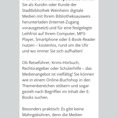
IMOLA
LUTHERSTADT
EINRICHTUNGEN
WISSENSWERTE
EINRICHTUN
WISSENSW
Sie als Kundin oder Kunde der
Stadtbibliothek Weinheim digitale
EISLEBEN
SEHENSWÜRDIGKE
VERANSTALTUN
SEHENSWÜRD
VERANSTA
Medien mit Ihrem Bibliotheksausweis
herunterladen (Internet-Zugang
RAMAT
VARCES
vorausgesetzt) und für eine festgelegte
ORTSVEREINE
ORTSCHAFTSRA
ORTSVEREIN
ORTSCHAF
Leihfrist auf Ihrem Computer, MP3-
GAN
ALLIÈRES
Player, Smartphone oder E-Book-Reader
GESCHICHTE
PARTNERSCHAF
GESCHICHTE
PARTNERS
nutzen – kostenlos, rund um die Uhr
ET
und wo immer Sie sich aufhalten!
OBERFLOCKENBAC
RIPPENWEIE
RISSET
Ob Reiseführer, Krimi-Hörbuch,
Rechtsratgeber oder Schülerhilfe – das
EINRICHTUNGEN
WISSENSWERTE
EINRICHTUN
WISSENSW
Medienangebot ist vielfältig! Sie können
wie in einem Online-Buchshop in den
SEHENSWÜRDIGKE
VERANSTALTUN
VERANSTALT
ORTSVERE
Themenbereichen stöbern und sogar
gezielt nach Begriffen im Inhalt der E-
ORTSVEREINE
ORTSCHAFTSRA
ORTSCHAFTS
GESCHICH
Books suchen.
GESCHICHTE
RITSCHWEIE
Besonders praktisch: Es gibt keine
Mahngebühren, denn die Medien