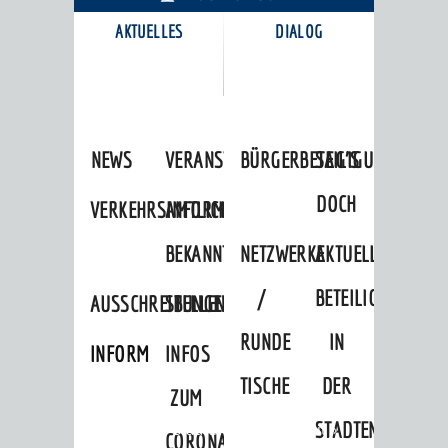
AKTUELLES
DIALOG
KARRIEREPORTAL
NEWS
VERANSTALTUNGSKALENDER
BÜRGERBETEILIGUNG
SAG'S
DOCH
VERKEHRSINFORMATIONEN
AMTLICHE
BEKANNTMACHUNGEN
NETZWERKE
AKTUELLE
/
BETEILIGUNGEN
AUSSCHREIBUNGEN
STELLENANGEBOTE
RUNDE
IN
INFORMATIONSPFLICHTEN
INFOS
TISCHE
DER
ZUM
STADTENTWICKLU
Startseite
»
Stadtthemen
»
Freizeit
»
CORONAVIRUS