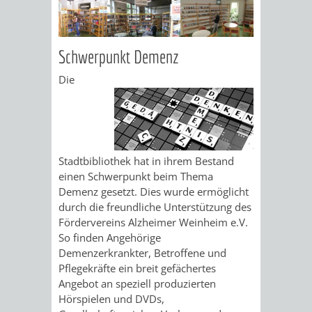
ÜBER
VERFAHREN
GEWERBEFLÄCHENENTWICKLUNGS
EINZELHANDELSKONZEPT
FRÜHLING
HERBST
SPORTHALLE
BEBAUUNGSPLÄNE
BEBAUUNGSPLÄNE
MOBILFUNKKONZEPT
LÄRMAKTIONSPLAN
RODENSTEINER
„WOINEM
Schwerpunkt Demenz
DBS
KERNSTADT
STADTERNEUERUNG/-
FLOHMARKT
LIVE“
Die
SCHULZENTRUM
SANIERUNG-
BEBAUUNGSPLÄNE
SANIERUNG
AM
WESTSTADT
UND
ORTSTEILE
WINDECKPLATZ
SANIERUNG
SANIERUNGSGEBIET
UMBAUMASSNAHME S
Stadtbibliothek hat in ihrem Bestand
WESTLICH
HILDEBRANDSCHE
WOCHENMARKT
einen Schwerpunkt beim Thema
CHLOSS
Demenz gesetzt. Dies wurde ermöglicht
HAUPTBAHNHOF
MÜHLE
GROOVE
durch die freundliche Unterstützung des
UMBAU
Fördervereins Alzheimer Weinheim e.V.
ABGESCHLOSSENE
So finden Angehörige
DER
Demenzerkrankter, Betroffene und
VERFAHREN
Pflegekräfte ein breit gefächertes
JOHANN-
Angebot an speziell produzierten
Hörspielen und DVDs,
DENKMALSCHUTZ
ERHALTUNGSSATZUNGEN
SEBASTIAN-