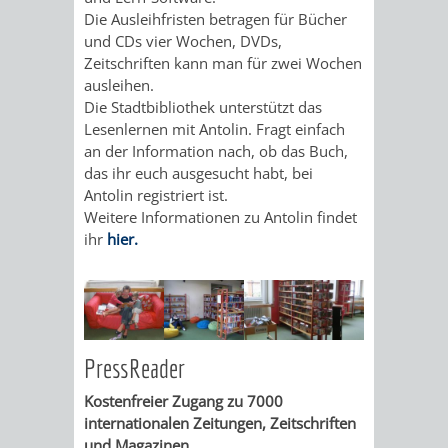
VON
Die Ausleihfristen betragen für Bücher
DEN
KATALOG
und CDs vier Wochen, DVDs,
WEINHEIMER
Zeitschriften kann man für zwei Wochen
ORTSTEILEN
ausleihen.
VERANSTALTUNGEN
AUSBILDUNG
KINDERTAGESSTÄTTEN
Die Stadtbibliothek unterstützt das
FÊTE
Lesenlernen mit Antolin. Fragt einfach
&
an der Information nach, ob das Buch,
DE
das ihr euch ausgesucht habt, bei
PRAKTIKA
Antolin registriert ist.
LA
Weitere Informationen zu Antolin findet
LEIHVERKEHR
SERVICE
ihr
hier.
MUSIQUE
DER
FÜR
KULTUREINRICHTUNGEN
SEHENSWERT
BIBLIOTHEK
LEHRER/INNEN
THEATER
MUSEUM
GRÜNE
ALTSTADT
&
PressReader
MEILEN
ERZIEHER/INNEN
VERANSTALTUNGEN
KINDER
MARKTPLAT
GERBERBA
Kostenfreier Zugang zu 7000
internationalen Zeitungen, Zeitschriften
IM
HERMANNSHOF
EXOTENWALD
und Magazinen