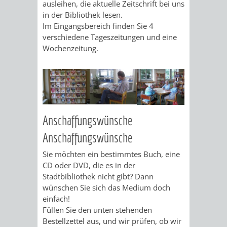
PROJEKTE
ausleihen, die aktuelle Zeitschrift bei uns
in der Bibliothek lesen.
WOHNBEBAUUNG
Im Eingangsbereich finden Sie 4
verschiedene Tageszeitungen und eine
AN
Wochenzeitung.
DER
WEINBERGSTRASSE
KLIMASCHUTZ
UMWELTSCHUTZ
Anschaffungswünsche
Anschaffungswünsche
EUROPEAN
KLIMASCHUTZ-
AKTION
ÖKOLOGISCHE
Sie möchten ein bestimmtes Buch, eine
ENERGY
FÖRDERPROGRAMME
GEGEN
SANIERUNG/WAIDSEE
CD oder DVD, die es in der
Stadtbibliothek nicht gibt? Dann
AWARD
SCHOTTERGÄRTEN
wünschen Sie sich das Medium doch
ENERGIEBERATUNG
ABFALL
einfach!
Füllen Sie den unten stehenden
&
STADTRADELN
ELEKTROMOBILITÄTSBERATUNG
Bestellzettel aus, und wir prüfen, ob wir