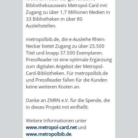
Bibliotheksausweis Metropol-Card mit
DULGER-
Zugang zu über 1,7 Millionen Medien in
33 Bibliotheken in über 80
BAD
Ausleihstellen.
metropolbib.de, die e-Ausleihe Rhein-
VEREINE
Neckar bietet Zugang zu über 25.500
Titel und knapp 37.500 Exemplaren.
ENTWICKLUNG
WIRTSCHAFT
PressReader ist eine optimale Ergänzung
zum digitalen Angebot der Metropol-
Card-Bibliotheken. Für metropolbib.de
und PressReader fallen für die Kunden
keine weiteren Kosten an.
AKTUELLE
AKTUELLE
STANDORTPORTRAIT
UNTERNEHMEN
Danke an ZMRN e.V. für die Spende, die
BAUPROJEKTE
BETEILIGUNGEN
in dieses Projekt mit einfließt.
VERKEHRSANBINDUNG
DATEN
GEWERBEFLÄCHE
LADENFLÄCH
IN
Weitere Informationen unter
STRASSENBAUMASSNAHMEN OB
NEUBAU
/
/
/
SERVICEANG
www.metropol-card.net
und
DER
www.metropolbib.de
.
ERFLOCKENBACH
BETRIEBSGEBÄUDE
LAGE
ZAHLEN
-