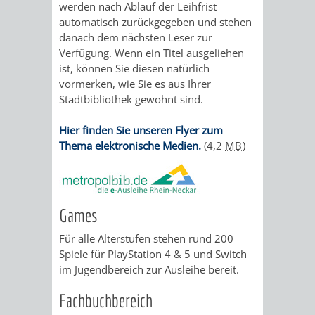
werden nach Ablauf der Leihfrist
EINRICHTUN
WISSENSW
automatisch zurückgegeben und stehen
danach dem nächsten Leser zur
SEHENSWÜRD
VERANSTA
Verfügung. Wenn ein Titel ausgeliehen
ist, können Sie diesen natürlich
ORTSVEREIN
ORTSCHAF
vormerken, wie Sie es aus Ihrer
Stadtbibliothek gewohnt sind.
GESCHICHTE
Hier finden Sie unseren Flyer zum
Thema elektronische Medien.
(4,2
MB
)
SULZBACH
EINRICHTUNGEN
WISSENSWERTE
Games
SEHENSWÜRDIGKE
VERANSTALTUN
Für alle Alterstufen stehen rund 200
Spiele für PlayStation 4 & 5 und Switch
VERANSTALTUNGS
ORTSVEREINE
im Jugendbereich zur Ausleihe bereit.
ORTSCHAFTSRAT
GESCHICHTE
Fachbuchbereich