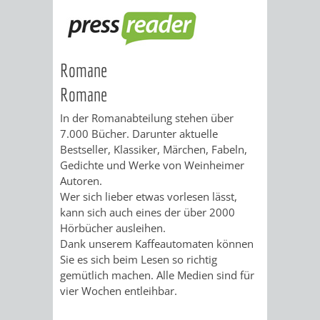
ANGEBOTE
GEWERBEV
STADTENTWICKLUNG
HAUPTFRIEDHOF
/
IMMOBILIEN
BAU
PLANUNTERLAGEN
/
NETZWERK
STADTENTWICKLUNG
FAKTEN
VERLAUF
SANIERUNG
GEWERBEGEBIET
PRÄSENTATION
SERVICE
Romane
/
DES
NORD
Romane
ZUR
/
VERKEHRSPLANUNG
In der Romanabteilung stehen über
WOHNGEBÄUDES
INFO-
LINKS
7.000 Bücher. Darunter aktuelle
Bestseller, Klassiker, Märchen, Fabeln,
MANNHEIMER
STÄDTEBAULICHER
VERKEHRSPLANUNG
VERANSTALTUNG
STADTMARKETING
Gedichte und Werke von Weinheimer
Autoren.
STRASSE 1
RAHMENPLAN
VOM
FLÄCHENNUTZUNGSPLAN
/
Wer sich lieber etwas vorlesen lässt,
kann sich auch eines der über 2000
4 -
5.
BEBAUUNGSPLÄNE
ENTWICKLUNGS-
EINZELHANDEL
Hörbücher ausleihen.
Dank unserem Kaffeautomaten können
2
JULI
UND
Sie es sich beim Lesen so richtig
ALLGEMEINE
AKTUELLE
ÜBER
INNENSTADTAKTIONEN
gemütlich machen. Alle Medien sind für
0
22
NUTZUNGSKONZEPTE
vier Wochen entleihbar.
INFORMATIONEN
BEBAUUNGSPLAN-
UNS
WEINHEIMER
WEINHEIMER
SANIERUNG