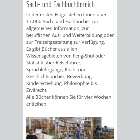
Sach- und Fachbuchbereich
DATEN
In der ersten Etage stehen Ihnen über
/
17.000 Sach- und Fachbücher zur
allgemeinen Information, zur
ZAHLEN
beruflichen Aus- und Weiterbildung oder
zur Freizeitgestaltung zur Verfügung.
/
Es gibt Bücher aus allen
Wissensgebieten von Feng-Shui oder
FAKTEN
Statistik über Reiseführer,
Sprachlehrgänge, Koch- und
BILDUNG
FREIZEIT
Geschichtsbücher, Bewerbung,
Kindererziehung, Philosophie bis
Zivilrecht.
Alle Bücher können Sie für vier Wochen
entleihen.
KINDERBETREUUNG
SCHULEN
VERANSTALTUNGSKALENDER
JÄHRLICHE
VERANSTALTUNGE
KINDERTAGESPFLEGE
KINDERKRIPPEN
SCHULARTEN
SCHULVERWALTUNG