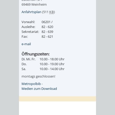
VISION
69469 Weinheim
Anfahrtsplan
(511
KB
)
AKTIONSREIHE
KLIMASCHUTZ-
Vorwahl:
06201 /
GUT
NETZWERK
Ausleihe:
82 - 620
Sekretariat:
82 - 639
SANIERT?!
Fax:
82 - 621
LADEINFRASTRUKTUR
e-mail
WÄRMEPUMPEN
Öffnungszeiten:
Di. Mi. Fr.
10.00 - 18.00 Uhr
EIGNUNGSCHECK
Do.
10.00 - 19.00 Uhr
Sa.
10.00 - 14.00 Uhr
montags geschlossen!
Metropolbib -
Medien zum Download