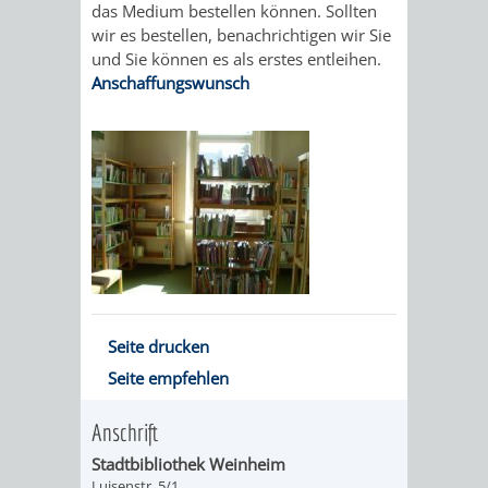
das Medium bestellen können. Sollten
ALTLASTEN
KLIMAFIT
KOMMUNALE
wir es bestellen, benachrichtigen wir Sie
und Sie können es als erstes entleihen.
FAIRTRADE
WÄRMEPLANUNG
Anschaffungswunsch
KLEIDERTAUSCHBÖRSE
GEFÖRDERTE
KLIMASCHUTZKONZEPT
KLIMASCHUTZMASSNAHMEN
STÄDTISCHES
ENERGIEMANAGEMENT
KLIMASCHUTZKOMMISSION
ENERGIEKARAWANE
GEWERBE
Seite drucken
Seite empfehlen
PLASTIKTÜTENFREIE
EVENTS
Anschrift
EINKAUFSSTADT
GEMEINSAME
Stadtbibliothek Weinheim
Luisenstr. 5/1