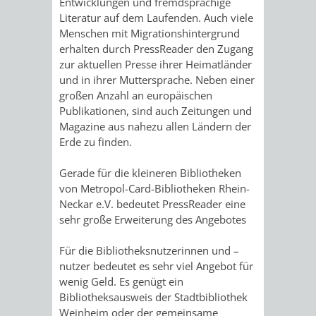
TAL
TOUR
Entwicklungen und fremdsprachige
Literatur auf dem Laufenden. Auch viele
Menschen mit Migrationshintergrund
AUSFLUGSZIELE
TOURIST
erhalten durch PressReader den Zugang
zur aktuellen Presse ihrer Heimatländer
INFORMATION
und in ihrer Muttersprache. Neben einer
großen Anzahl an europäischen
SHOPPING
SPORT
Publikationen, sind auch Zeitungen und
Magazine aus nahezu allen Ländern der
SPORTSTÄTTEN
SPORTVEREI
Erde zu finden.
MINIGOLF
RADFAHREN
Gerade für die kleineren Bibliotheken
von Metropol-Card-Bibliotheken Rhein-
Neckar e.V. bedeutet PressReader eine
SCHWIMMEN
WANDERN
sehr große Erweiterung des Angebotes
STRANDBAD
TSG
WEINHEIMER
Für die Bibliotheksnutzerinnen und –
nutzer bedeutet es sehr viel Angebot für
WAIDSEE
WALDSCHWIM
WANDERWEG
wenig Geld. Es genügt ein
Bibliotheksausweis der Stadtbibliothek
VIKTOR-
Weinheim oder der gemeinsame