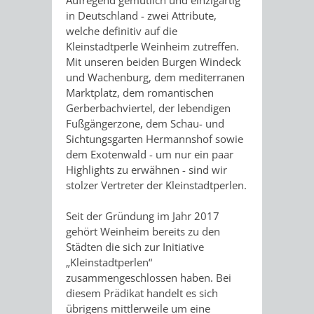
in Deutschland - zwei Attribute,
ORGANISATI
welche definitiv auf die
Kleinstadtperle Weinheim zutreffen.
SERVICEBEREICH
EHRUNGEN
Mit unseren beiden Burgen Windeck
und Wachenburg, dem mediterranen
FÜR
Marktplatz, dem romantischen
WISSENSWER
Gerberbachviertel, der lebendigen
VEREINE
Fußgängerzone, dem Schau- und
HILFREICHE
Sichtungsgarten Hermannshof sowie
UND
dem Exotenwald - um nur ein paar
ANSPRECHP
Highlights zu erwähnen - sind wir
ORGANISATIONEN
stolzer Vertreter der Kleinstadtperlen.
Seit der Gründung im Jahr 2017
INFORMATIONSP
gehört Weinheim bereits zu den
Städten die sich zur Initiative
STÄDTEPARTNERSCHAFTEN
ORTSCHAFTEN
„Kleinstadtperlen“
zusammengeschlossen haben. Bei
ANET
CAVAILLON
HOHENSACHSEN
LÜTZELSACH
diesem Prädikat handelt es sich
übrigens mittlerweile um eine