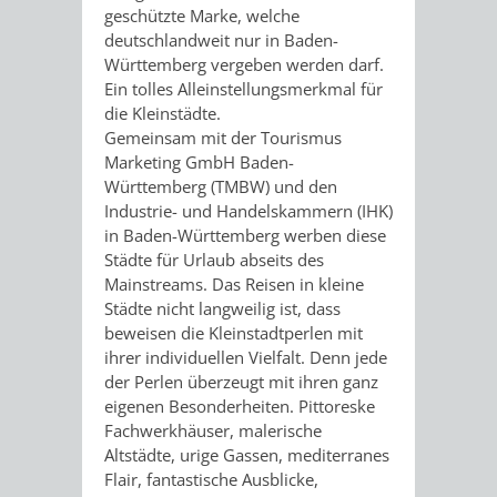
IMOLA
LUTHERSTADT
EINRICHTUNGEN
WISSENSWERTE
EINRICHTUN
WISSENSW
geschützte Marke, welche
deutschlandweit nur in Baden-
EISLEBEN
Württemberg vergeben werden darf.
SEHENSWÜRDIGKE
VERANSTALTUN
SEHENSWÜRD
VERANSTA
Ein tolles Alleinstellungsmerkmal für
die Kleinstädte.
RAMAT
VARCES
ORTSVEREINE
ORTSCHAFTSRA
ORTSVEREIN
ORTSCHAF
Gemeinsam mit der Tourismus
Marketing GmbH Baden-
GAN
ALLIÈRES
GESCHICHTE
PARTNERSCHAF
GESCHICHTE
PARTNERS
Württemberg (TMBW) und den
Industrie- und Handelskammern (IHK)
ET
OBERFLOCKENBAC
RIPPENWEIE
in Baden-Württemberg werben diese
Städte für Urlaub abseits des
RISSET
Mainstreams. Das Reisen in kleine
EINRICHTUNGEN
WISSENSWERTE
EINRICHTUN
WISSENSW
Städte nicht langweilig ist, dass
beweisen die Kleinstadtperlen mit
SEHENSWÜRDIGKE
VERANSTALTUN
VERANSTALT
ORTSVERE
ihrer individuellen Vielfalt. Denn jede
der Perlen überzeugt mit ihren ganz
ORTSVEREINE
ORTSCHAFTSRA
ORTSCHAFTS
GESCHICH
eigenen Besonderheiten. Pittoreske
Fachwerkhäuser, malerische
Altstädte, urige Gassen, mediterranes
GESCHICHTE
RITSCHWEIE
Flair, fantastische Ausblicke,