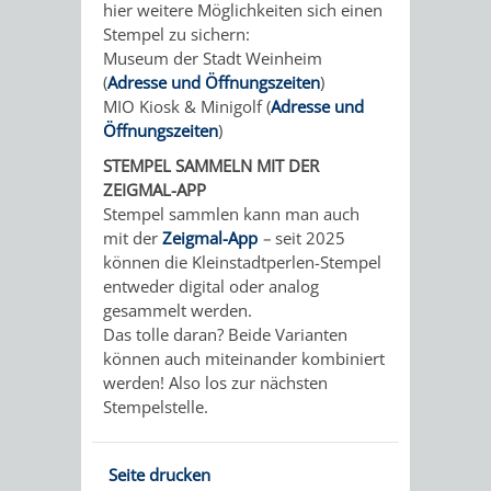
hier weitere Möglichkeiten sich einen
VON
DEN
Stempel zu sichern:
KATALOG
Museum der Stadt Weinheim
WEINHEIMER
ORTSTEILEN
(
Adresse und Öffnungszeiten
)
VERANSTALTUNGEN
AUSBILDUNG
MIO Kiosk & Minigolf (
Adresse und
KINDERTAGESSTÄTTEN
FÊTE
Öffnungszeiten
)
&
STEMPEL SAMMELN MIT DER
DE
PRAKTIKA
ZEIGMAL-APP
Stempel sammlen kann man auch
LA
mit der
Zeigmal-App
–
seit 2025
LEIHVERKEHR
SERVICE
können die Kleinstadtperlen-Stempel
MUSIQUE
entweder digital oder analog
DER
FÜR
gesammelt werden.
KULTUREINRICHTUNGEN
SEHENSWERT
Das tolle daran? Beide Varianten
BIBLIOTHEK
LEHRER/INNEN
können auch miteinander kombiniert
THEATER
MUSEUM
GRÜNE
ALTSTADT
werden! Also los zur nächsten
&
Stempelstelle.
MEILEN
ERZIEHER/INNEN
VERANSTALTUNGEN
KINDER
MARKTPLAT
GERBERBA
Seite drucken
IM
HERMANNSHOF
EXOTENWALD