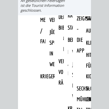
An gesetzlichen Feiertagen
ALTEN
ist die Tourist Information
LEIHVERKEHR
SERVICE
WEG
BENUTZUNG
BESTANDSÜBERSICHT
geschlossen.
RATHAUS
DER
FÜR
ZEIGMAL
STADTTEILE
MELDEKARTEI
VERÖFFENTLICHUNGEN
BIBLIOTHEK
LEHRER/INNEN
STADTARCHIV
-
/
AUSFLUGSZI
JÜDISCHE
&
BENUTZUNG
BESTANDSÜBERSICH
DIE
FAMILIENFORSCHUNG
SPUREN
KLEINSTADT
ERZIEHER/INNEN
APP
MELDEKARTEI
VERÖFFENTLICHUNG
IN
HITS
VERMIETUNG
/
WEINHEIM
JÜDISCHE
FÜR
VON
FAMILIENFORSCHUNG
SPUREN
KRIEGERDENKMAL
KIDS
RÄUMEN
IN
SECHS-
BLOGGER
WEINHEIM
MÜHLEN-
ON
KRIEGERDENKMAL