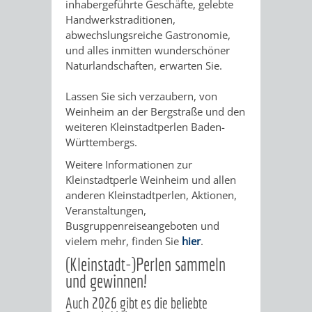
inhabergeführte Geschäfte, gelebte
EINRICHTUN
WISSENSW
Handwerkstraditionen,
abwechslungsreiche Gastronomie,
SEHENSWÜRD
VERANSTA
und alles inmitten wunderschöner
Naturlandschaften, erwarten Sie.
ORTSVEREIN
ORTSCHAF
Lassen Sie sich verzaubern, von
Weinheim an der Bergstraße und den
GESCHICHTE
weiteren Kleinstadtperlen Baden-
Württembergs.
SULZBACH
Weitere Informationen zur
Kleinstadtperle Weinheim und allen
EINRICHTUNGEN
WISSENSWERTE
anderen Kleinstadtperlen, Aktionen,
Veranstaltungen,
SEHENSWÜRDIGKE
VERANSTALTUN
Busgruppenreiseangeboten und
vielem mehr, finden Sie
hier
.
VERANSTALTUNGS
ORTSVEREINE
(Kleinstadt-)Perlen sammeln
und gewinnen!
ORTSCHAFTSRAT
GESCHICHTE
Auch 2026 gibt es die beliebte