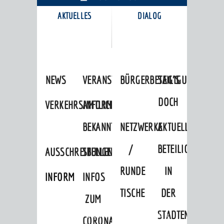
AKTUELLES
DIALOG
KARRIEREPORTAL
NEWS
VERANSTALTUNGSKALENDER
BÜRGERBETEILIGUNG
SAG'S
DOCH
VERKEHRSINFORMATIONEN
AMTLICHE
BEKANNTMACHUNGEN
NETZWERKE
AKTUELLE
/
BETEILIGUNGEN
AUSSCHREIBUNGEN
STELLENANGEBOTE
RUNDE
IN
INFORMATIONSPFLICHTEN
INFOS
TISCHE
DER
ZUM
STADTENTWICKLU
Startseite
»
Stadtthemen
»
Freizeit
»
CORONAVIRUS