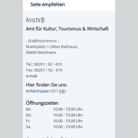
VERMIETUNG
SCHLOSS
Seite empfehlen
MUSEUM
VON
SCHLOSSPARK
HEILPFLANZEN
BURGEN
Anschrift
RÄUMEN
STADTBIBLIOTHEK
KINO
Amt für
Kultur, Tourismus & Wirtschaft
STADTGARTEN
HAGANDERPAR
/
- Stadttourismus -
BILDUNGSKETTE
VOLKSHOCHSCHULE
A
AUSLEIHE
VERANSTALTER
SCHLOSS
ALTER
ROSENANLAGE
Marktplatz 1 (Altes Rathaus)
69469 Weinheim
BIS
KOMMUNALES
MUSIKSCHULE
MEDIENANGEBOTE
VERANSTALTUNGSRÄU
FRIEDHOF
BURGRUINE
WACHENB
Tel.: 06201 / 82 - 610
Z
Fax: 06201 / 82 - 619
BILDUNGSMANAGEMENT
WINDECK
MUSEUM
ONLINE-
STADTHALLE
ROLF-
SCHLOSS
e-mail
Hier finden Sie uns:
ÜBERGANG
"FRÜHE
KATALOG
ENGELBRECHT-
VERANSTALTUNGEN
KINDER
MUSEUM
INGRID-
Anfahrtsplan
(511
KB
)
SCHULE
BILDUNG"
HAUS
IM
VERANSTALTUNGEN
AUSBILDUNG
NOLL-
Öffnungszeiten
VERANSTALTUNGE
KINDER
Mi.
10.00 - 15.00 Uhr
-
Do.
10.00 - 15.00 Uhr
MUSEUM
&
BÜRGERSAAL
WEG
IM
Fr.
10.00 - 15.00 Uhr
Sa.
10.00 - 15.00 Uhr
BERUF
PRAKTIKA
IM
STADTARCHIV
MUSEUM
MUNDART-