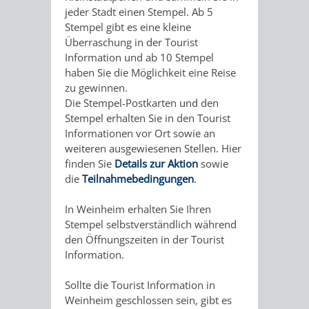
VERANSTALTUNGS
KULTURSOM
KINDERTAGESSTÄTTEN
PROJEKT
SCHULFERIEN
SCHÜLERBEFÖRDERUNG
jeder Stadt einen Stempel. Ab 5
Stempel gibt es eine kleine
HIGHLIGHTS
"KINDER
KERWE
Überraschung in der Tourist
HORTE
SCHULSOZIALARBEIT
Information und ab 10 Stempel
SCHÜTZEN
haben Sie die Möglichkeit eine Reise
/
SOMMERTAGSZU
FESTE
INKLUSION
zu gewinnen.
-
Die Stempel-Postkarten und den
GRUNDSCHULBETREUUNG
IN
Stempel erhalten Sie in den Tourist
KINDER
Informationen vor Ort sowie an
/
DEN
weiteren ausgewiesenen Stellen. Hier
STÄRKEN"
finden Sie
Details zur Aktion
sowie
FERIENBETREUUNG
STADTTEILEN
die
Teilnahmebedingungen
.
VORMERKVERFAHREN
FERIENANGEBOTE
STADTBIBLIOTHEK
„WOINEM
WEINHEIMER
In Weinheim erhalten Sie Ihren
Stempel selbstverständlich während
FÜR
TIPPS
LIVE“
WEIHNACHT
A
AUSLEIHE
den Öffnungszeiten in der Tourist
Information.
DIE
&
AM
BIS
WEIHNACHTS
MEDIENANGEBOTE
Sollte die Tourist Information in
PLATZVERGABE
TREFFS
WINDECKPLATZ
Z
IN
Weinheim geschlossen sein, gibt es
ONLINE-