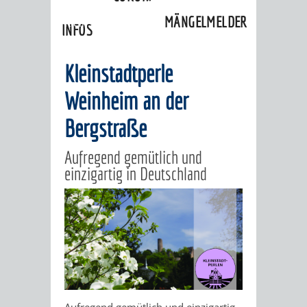
sehenswert
»
Ausflugsziele
»
MÄNGELMELDER
Kleinstadtperlen
INFOS
UNSERE STADT
ZUR
Kleinstadtperle
UKRAINE
Weinheim an der
Bergstraße
STADTPORTRAIT
STADTGESCHICHTE
Aufregend gemütlich und
einzigartig in Deutschland
WAPPEN
EHRENBÜRGER
BÜRGERENGAGEM
REPORTAGEN
DER
AKTUELLES
KOORDINIER
IMAGEFILM
ENGAGIERTE
WEINHEIMER
STADT
VEREINE
UND
Aufregend gemütlich und einzigartig