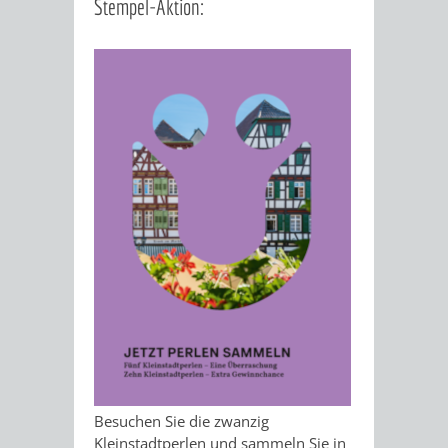
Stempel-Aktion:
DATEN
/
ZAHLEN
/
FAKTEN
BILDUNG
FREIZEIT
KINDERBETREUUNG
SCHULEN
VERANSTALTUNGSKALENDER
JÄHRLICHE
VERANSTALTUNGE
KINDERTAGESPFLEGE
KINDERKRIPPEN
SCHULARTEN
SCHULVERWALTUNG
Besuchen Sie die zwanzig
Kleinstadtperlen und sammeln Sie in