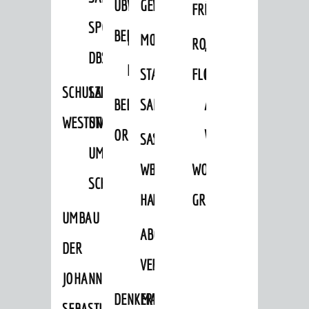
ÜBER
VERFAHREN
GEWERBEFLÄCHENENTWICKLUNGS
EINZELHANDELSKONZEPT
FRÜHLING
HERBST
SPORTHALLE
BEBAUUNGSPLÄNE
BEBAUUNGSPLÄNE
MOBILFUNKKONZEPT
LÄRMAKTIONSPLAN
RODENSTEINER
„WOINEM
DBS
KERNSTADT
STADTERNEUERUNG/-
FLOHMARKT
LIVE“
SCHULZENTRUM
SANIERUNG-
BEBAUUNGSPLÄNE
SANIERUNG
AM
WESTSTADT
UND
ORTSTEILE
WINDECKPLATZ
SANIERUNG
SANIERUNGSGEBIET
UMBAUMASSNAHME S
WESTLICH
HILDEBRANDSCHE
WOCHENMARKT
CHLOSS
HAUPTBAHNHOF
MÜHLE
GROOVE
UMBAU
ABGESCHLOSSENE
DER
VERFAHREN
JOHANN-
DENKMALSCHUTZ
ERHALTUNGSSATZUNGEN
SEBASTIAN-