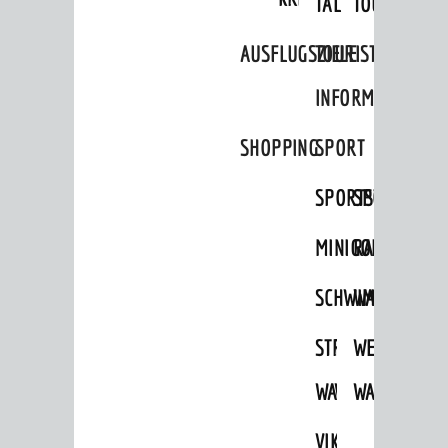
TAL
TOUR
Jährliche Veranstaltungen
AUSFLUGSZIELE
TOURIST
Kultureinrichtungen
INFORMATION
sehenswert
SHOPPING
SPORT
Ausflugsziele
Tourist Information
SPORTSTÄTTEN
SPORTVEREI
Shopping
MINIGOLF
RADFAHREN
Sport
SCHWIMMEN
WANDERN
Vereine
STRANDBAD
TSG
WEINHEIMER
ENTWICKLUNG
Aktuelle Bauprojekte
WAIDSEE
WALDSCHWIM
WANDERWEG
Aktuelle Beteiligungen in der
VIKTOR-
Stadtentwicklung