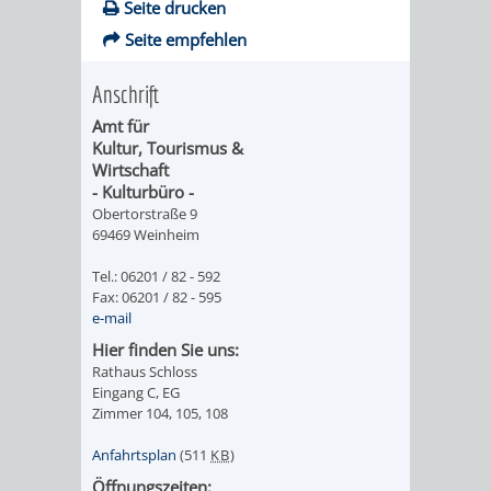
Seite drucken
IMOLA
LUTHERSTADT
EINRICHTUNGEN
WISSENSWERTE
EINRICHTUN
WISSENSW
Seite empfehlen
EISLEBEN
SEHENSWÜRDIGKE
VERANSTALTUN
SEHENSWÜRD
VERANSTA
Anschrift
RAMAT
VARCES
ORTSVEREINE
ORTSCHAFTSRA
ORTSVEREIN
ORTSCHAF
Amt für
Kultur, Tourismus &
GAN
ALLIÈRES
Wirtschaft
GESCHICHTE
PARTNERSCHAF
GESCHICHTE
PARTNERS
- Kulturbüro -
ET
Obertorstraße 9
OBERFLOCKENBAC
RIPPENWEIE
69469 Weinheim
RISSET
Tel.: 06201 / 82 - 592
EINRICHTUNGEN
WISSENSWERTE
EINRICHTUN
WISSENSW
Fax: 06201 / 82 - 595
e-mail
SEHENSWÜRDIGKE
VERANSTALTUN
VERANSTALT
ORTSVERE
Hier finden Sie uns:
Rathaus Schloss
Eingang C, EG
ORTSVEREINE
ORTSCHAFTSRA
ORTSCHAFTS
GESCHICH
Zimmer 104, 105, 108
GESCHICHTE
RITSCHWEIE
Anfahrtsplan
(511
KB
)
Öffnungszeiten: