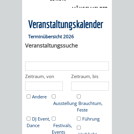
Veranstaltungskalender
MÄNGELMELDER
INFOS
Veranstaltungskalender
UNSERE STADT
ZUR
Terminübersicht 2026
UKRAINE
Veranstaltungssuche
STADTPORTRAIT
STADTGESCHICHTE
WAPPEN
EHRENBÜRGER
BÜRGERENGAGEM
Zeitraum, von
Zeitraum, bis
REPORTAGEN
DER
AKTUELLES
KOORDINIER
Andere
IMAGEFILM
Ausstellung
Brauchtum,
ENGAGIERTE
WEINHEIMER
Feste
STADT
VEREINE
DJ Event,
Führung
Dance
Festivals,
UND
Events