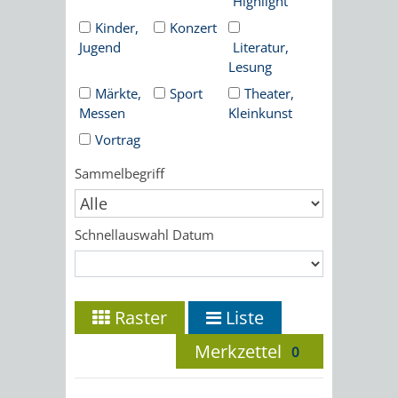
Highlight
Kinder,
Konzert
ORGANISATI
Jugend
Literatur,
Lesung
SERVICEBEREICH
EHRUNGEN
Märkte,
Sport
Theater,
FÜR
Messen
Kleinkunst
WISSENSWER
Vortrag
VEREINE
HILFREICHE
Sammelbegriff
UND
ANSPRECHP
ORGANISATIONEN
Schnellauswahl Datum
INFORMATIONSP
Raster
Liste
STÄDTEPARTNERSCHAFTEN
ORTSCHAFTEN
Merkzettel
0
ANET
CAVAILLON
HOHENSACHSEN
LÜTZELSACH