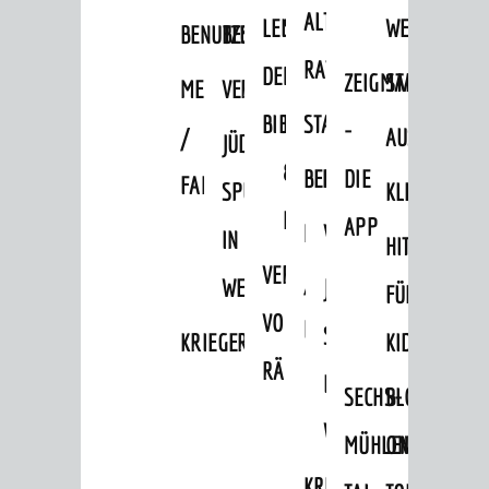
Daten / Zahlen / Fakten
ALTEN
LEIHVERKEHR
SERVICE
WEG
BENUTZUNG
BESTANDSÜBERSICHT
BILDUNG
RATHAUS
DER
FÜR
ZEIGMAL
STADTTEILE
MELDEKARTEI
VERÖFFENTLICHUNGEN
Kinderbetreuung
BIBLIOTHEK
LEHRER/INNEN
STADTARCHIV
-
/
AUSFLUGSZI
JÜDISCHE
Schulen
&
BENUTZUNG
BESTANDSÜBERSICH
DIE
FAMILIENFORSCHUNG
Stadtbibliothek
SPUREN
KLEINSTADT
ERZIEHER/INNEN
APP
Bildungskette
MELDEKARTEI
VERÖFFENTLICHUNG
IN
HITS
Volkshochschule
VERMIETUNG
/
WEINHEIM
JÜDISCHE
FÜR
Musikschule
VON
FAMILIENFORSCHUNG
SPUREN
KRIEGERDENKMAL
KIDS
Museum
RÄUMEN
IN
Stadtarchiv
SECHS-
BLOGGER
WEINHEIM
MÜHLEN-
ON
FREIZEIT
KRIEGERDENKMAL
Veranstaltungskalender