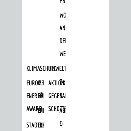
PROJEKTE
WOHNBEBAUUNG
AN
DER
WEINBERGSTRASSE
KLIMASCHUTZ
UMWELTSCHUTZ
EUROPEAN
KLIMASCHUTZ-
AKTION
ÖKOLOGISCHE
ENERGY
FÖRDERPROGRAMME
GEGEN
SANIERUNG/WAIDSEE
AWARD
SCHOTTERGÄRTEN
ENERGIEBERATUNG
ABFALL
&
STADTRADELN
ELEKTROMOBILITÄTSBERATUNG