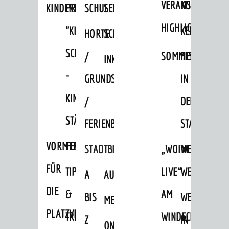
VERANSTALTUNGS
KULTURSOM
KINDERTAGESSTÄTTEN
PROJEKT
SCHULFERIEN
SCHÜLERBEFÖRDERUNG
HIGHLIGHTS
"KINDER
KERWE
HORTE
SCHULSOZIALARBEIT
SCHÜTZEN
/
SOMMERTAGSZU
FESTE
INKLUSION
-
GRUNDSCHULBETREUUNG
IN
KINDER
/
DEN
STÄRKEN"
FERIENBETREUUNG
STADTTEILEN
VORMERKVERFAHREN
FERIENANGEBOTE
STADTBIBLIOTHEK
„WOINEM
WEINHEIMER
FÜR
TIPPS
LIVE“
WEIHNACHT
A
AUSLEIHE
DIE
&
AM
BIS
WEIHNACHTS
MEDIENANGEBOTE
PLATZVERGABE
TREFFS
WINDECKPLATZ
Z
IN
ONLINE-