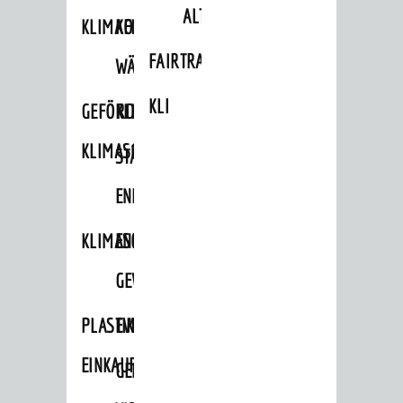
ALTLASTEN
KLIMAFIT
KOMMUNALE
FAIRTRADE
WÄRMEPLANUNG
KLEIDERTAUSCHBÖRSE
GEFÖRDERTE
KLIMASCHUTZKONZEPT
KLIMASCHUTZMASSNAHMEN
STÄDTISCHES
ENERGIEMANAGEMENT
KLIMASCHUTZKOMMISSION
ENERGIEKARAWANE
GEWERBE
PLASTIKTÜTENFREIE
EVENTS
EINKAUFSSTADT
GEMEINSAME