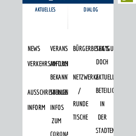
AKTUELLES
DIALOG
KARRIEREPORTAL
NEWS
VERANSTALTUNGSKALENDER
BÜRGERBETEILIGUNG
SAG'S
DOCH
VERKEHRSINFORMATIONEN
AMTLICHE
BEKANNTMACHUNGEN
NETZWERKE
AKTUELLE
/
BETEILIGUNGEN
AUSSCHREIBUNGEN
STELLENANGEBOTE
RUNDE
IN
INFORMATIONSPFLICHTEN
INFOS
TISCHE
DER
ZUM
STADTENTWICKLU
Startseite
»
Stadtthemen
»
Freizeit
»
CORONAVIRUS