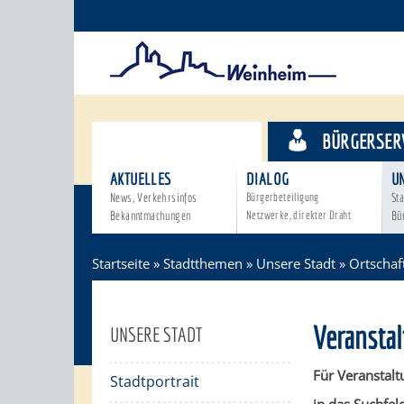
STADTTHEMEN
BÜRGERSER
AKTUELLES
DIALOG
U
News, Verkehrsinfos
Bürgerbeteiligung
Sta
Bekanntmachungen
Netzwerke, direkter Draht
Bü
Startseite
»
Stadtthemen
»
Unsere Stadt
»
Ortschaf
Veransta
UNSERE STADT
Für Veranstalt
Stadtportrait