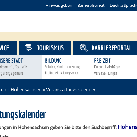
Hinweis geben
Barrierefreiheit
Leichte Sprach
VICE
TOURISMUS
KARRIEREPORTAL
NSERE STADT
BILDUNG
FREIZEIT
dtportrait, Statistik
Schulen, Kinderbetreuung
Kultur, Aktivitäten
rgerengagement
Bibliothek, Bildungskette
Veranstaltungen
ten
»
Hohensachsen
»
Veranstaltungskalender
ltungskalender
Hohens
ungen in Hohensachsen geben Sie bitte den Suchbegriff: