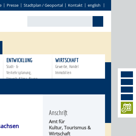
e
Presse
Stadtplan / Geoportal
Kontakt
english
ENTWICKLUNG
WIRTSCHAFT
Stadt- &
Gewerbe, Handel
Verkehrsplanung,
Immobilien
Umwelt, Klima, Bauen
Anschrift
Amt für
achsen
Kultur, Tourismus &
Wirtschaft