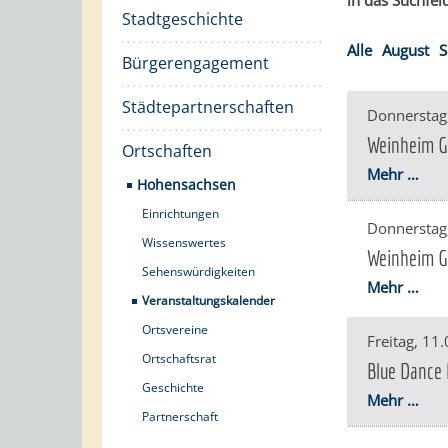
in das Suchfeld
Stadtgeschichte
Alle
August
S
Bürgerengagement
Städtepartnerschaften
Donnerstag
Weinheim Ga
Ortschaften
Mehr …
Hohensachsen
Einrichtungen
Donnerstag
Wissenswertes
Weinheim Ga
Sehenswürdigkeiten
Mehr …
Veranstaltungskalender
Ortsvereine
Freitag, 11
Ortschaftsrat
Blue Dance 
Geschichte
Mehr …
Partnerschaft