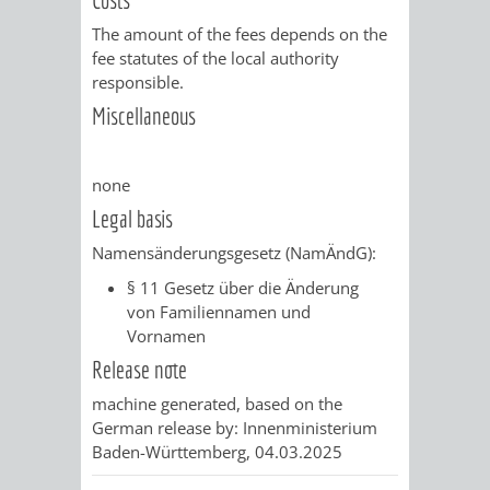
SULZBACH
The amount of the fees depends on the
AMTLICHE
AUSSCHREIBUNGE
fee statutes of the local authority
responsible.
BEKANNTMACHUNGEN
INFORMATIONSPF
Miscellaneous
WAHLEN
STÄDTISCHE
none
/
FINANZEN
Legal basis
Namensänderungsgesetz (NamÄndG):
ABSTIMMUNGEN
/
§ 11 Gesetz über die Änderung
HAUSHALT
von Familiennamen und
Vornamen
KOMMUNALE
RECHNUNGSS
Release note
machine generated, based on the
STEUERN
German release by: Innenministerium
Baden-Württemberg, 04.03.2025
STADTRECHT
PERSONALRAT