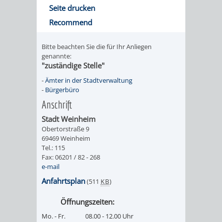
Seite drucken
/ JAV
Recommend
SCHWERBEHINDERTENVERTR
ZENSUS
Bitte beachten Sie die für Ihr Anliegen
genannte:
2022
"zuständige Stelle"
STADTWEGWEISER
VERKEHR
-
Ämter in der Stadtverwaltung
-
Bürgerbüro
Anschrift
Stadt Weinheim
Obertorstraße 9
69469 Weinheim
ÄMTER
EINRICHTUNGEN
VERKEHRSINFORMATIONEN
BAHNVERKEHR
Tel.: 115
Fax: 06201 / 82 - 268
&
IN
e-mail
BUSVERKEHR
RUFTAXI
Anfahrtsplan
(511
KB
)
BEHÖRDEN
DER
CARSHARING
PARK
Öffnungszeiten:
STADT
&
Mo. - Fr.
08.00 - 12.00 Uhr