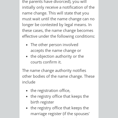
the parents have divorced),
you will
RENTENABTE
UNTERBRI
initially only receive a notification of the
name change. This will state that you
VON
must wait until the name change can no
longer be contested by legal means.
In
OBDACHL
these cases, the name change becomes
effective under the following conditions:
UND
The other person involved
accepts the name change or
FLÜCHTLI
the objection authority or the
courts confirm it.
EIGENBETRIEB
FEUERWEHR
The name change authority notifies
other bodies of the name change. These
STADTENTWÄSSE
PERSONAL-
include
the registration office,
UND
the registry office that keeps the
birth register
ORGANISAT
the registry office that keeps the
marriage register (if the spouses'
STADTARCHI