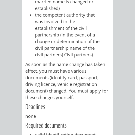
married name is changed or
established)
PRESSE-
RECHNUNGS
the competent authority that
was involved in the
UND
REFERAT
establishment of the civil
partnership (in the event of a
ÖFFENTLICHKEITS
DES
change or determination of the
civil partnership name of the
ERSTEN
civil partners)
Civil partners).
As soon as the name change has taken
BÜRGERMEIS
effect, you must have various
documents
(identity card, passport,
REFERAT
STABSSTELL
driving licence, vehicle registration
document)
changed. You must apply for
DES
RECHT
these changes yourself.
Deadlines
OBERBÜRGERMEI
STADTBIBLIO
none
Required documents
STADTKÄMMEREI
STANDESAM
valid identification document