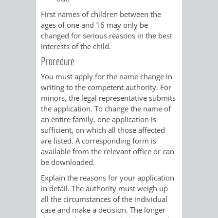
First names of children between the
VERKEHRSA
ages of one and 16 may only be
changed for serious reasons in the best
UND
interests of the child.
Procedure
GRÜNFLÄCH
You must apply for the name change in
INFRASTRU
STRASSEN- 
writing to the competent authority.
For
minors, the legal representative submits
ND L
the application. To change the name of
an entire family, one application is
ANDSCHAF
sufficient, on which all those affected
are listed. A corresponding form is
available from the relevant office or can
FRIEDHÖFE
BAUBETRI
be downloaded.
AMT
BÜRGER-
Explain the reasons for your application
in detail.
The authority must weigh up
FÜR
UND
all the circumstances of the individual
case and make a decision. The longer