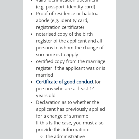
FINANZEN
STEUERABTEIL
HEIRATEN
(e.g. passport, identity card)
Proof of residence or habitual
UND
IN
abode (e.g. identity card,
GRUNDSTEUER
registration certificate)
HAUSHALT
WEINHEIM
notarised copy of the birth
STADTKASSE
register of the applicant and all
persons to whom the change of
INFORMATIO
WEINHEIME
BETEILIGUNGSMA
surname is to apply
certified copy from the marriage
DES
KIRCHEN
register if the applicant was or is
married
STANDESAM
FOTOMOTIV
Certificate of good conduct
for
persons who are at least 14
-
years old
Declaration as to whether the
WEINHEIM
applicant has previously applied
for a change of surname
ALS
If this is the case, you must also
provide this information:
GASTGEBER
the administrative