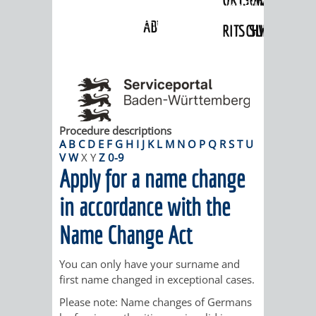
Angebote
»
Dienstleistungen Service BW
»
Verfahrensbeschreibung
ABWASSERBESEITIGUNG
RITSCHWEIER
SULZBACH
BEHÖRDENNUMMER
FAMILIEN
AUSSCHÜSSE
JUGENDGEMEINDE
115
BERATUNG
UND
TAGESORDNUNG
PROJEKTE
UND
BEIRÄTE
Procedure descriptions
/
A
B
C
D
E
F
G
H
I
J
K
L
M
N
O
P
Q
R
S
T
U
V
W
X
Y
Z
0-9
HILFE
AUSSCHUSS
HAUPTAUSSCHUSS
SITZUNGSUNTERL
Apply for a name change
KINDER
SENIOREN
FÜR
BERATUNGSERGEBNISS
ABGEORDNETE
in accordance with the
UND
TECHNIK,
Name Change Act
BETREUUNG
FREIZEITANGEBOTE
KINDER-
STADTRECHT
JUGENDLICHE
UMWELT
UND
BERATUNG
UND
You can only have your surname and
first name changed in exceptional cases.
UND
PFLEGE
UND
JUGENDBEIRAT
Please note:
Name changes of Germans