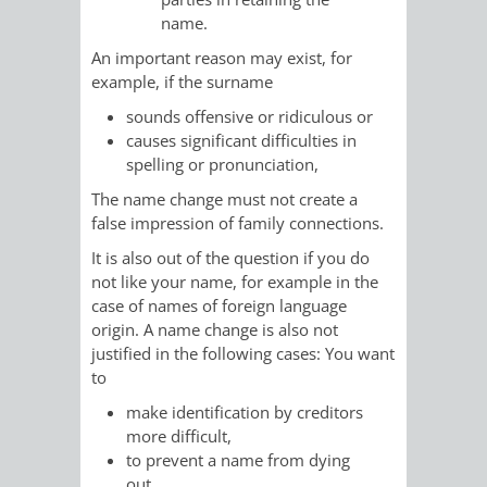
AN
name.
WIRTSCHAFT
UND
DEINE
An important reason may exist, for
BAU)
KULTURBÜR
MUSEUM
example, if the surname
STADT
sounds offensive or ridiculous or
GEBÄUDEBETRIEB
LIEGENSCHAFT
STADTTOURI
WIRTSCHA
causes significant difficulties in
WIEDERVERMIETUNGSPRÄMIE
spelling or pronunciation,
UND
IMMOBILIENMAN
The name change must not create a
false impression of family connections.
STADTMAR
It is also out of the question if you do
not like your name, for example in the
AMT
AMT
case of names of foreign language
origin. A name change is also not
FÜR
FÜR
justified in the following cases: You want
to
SOZIALE
STADTENTWI
make identification by creditors
ANGELEGENHEITE
AMT
more difficult,
to prevent a name from dying
INTEGRATIONSBE
FÜR
out.