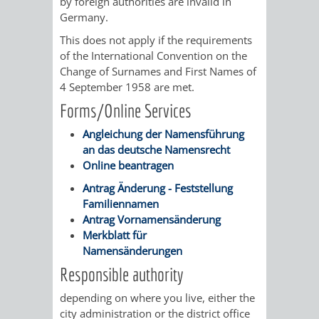
STADTENTWICKLUNG
by foreign authorities are invalid in
HILFE
TAGESORDNUNG
BERATUNGSERGEBNI
Germany.
BERATUNGSERGEBNISSE
This does not apply if the requirements
MENSCHEN
MENSCHEN
/
of the International Convention on the
Change of Surnames and First Names of
MIT
MIT
SITZUNGSUNTERLAGEN
4 September 1958 are met.
Forms/Online Services
BEHINDERUNG
DEMENZ
UMLEGUNGSAUSSCHUSS
BERATENDE
Angleichung der Namensführung
MIGRANTEN
BAUHERREN
AUSSCHÜSSE
an das deutsche Namensrecht
Online beantragen
/
BAUHERRENBERATUNG
GRUNDSTÜCKSWERTERMITTLUNG
BERATUNGSERGEBNISS
Antrag Änderung - Feststellung
Familiennamen
FLÜCHTLINGE
RATHAUS
DENKMALSCHUTZ
VERKAUF
Antrag Vornamensänderung
Merkblatt für
STÄDTISCHER
AUFGABEN
STEUERVORTEILE
Namensänderungen
Responsible authority
BAUPLÄTZE
DER
SATZUNGEN
depending on where you live, either the
BÜRGERMEISTER
ÄMTER
UNTEREN
VERKAUF
city administration or the district office
IM