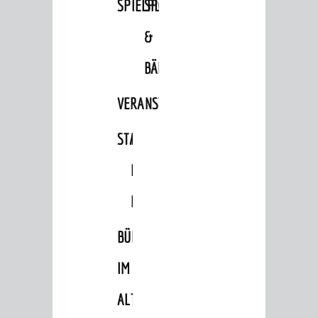
SPIELPLÄTZE
SPORTSTÄTTEN
&
BÄDER
VERANSTALTUNGSRÄUME
STADTHALLE
ROLF-
ENGELBRECHT-
HAUS
BÜRGERSAAL
IM
BERATUNG & ANGEBOTE
ALTEN
Lebenslagen