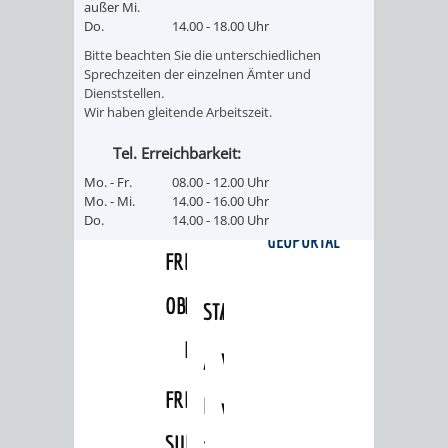
außer Mi.
FRIEDHÖFE
KIRCHEN
Do.
14.00 - 18.00 Uhr
RIDE
Bitte beachten Sie die unterschiedlichen
BESTATTUNGSMÖGLICHKEITEN
HAUPTFRIEDHOF
KULTUREINRICHTUNGEN
Sprechzeiten der einzelnen Ämter und
PARKEN
RADFAHREN
Dienststellen.
Wir haben gleitende Arbeitszeit.
WEINHEIM
THEATER
MUSEUM
APP
VRNNEXTBIKE
Tel. Erreichbarkeit:
FRIEDHÖFE
FRIEDHOF
VERANSTALTUNGEN
KINDER
EASYPARKEN
VERKEHRSPLANU
Mo. - Fr.
08.00 - 12.00 Uhr
Mo. - Mi.
14.00 - 16.00 Uhr
HOHENSACHSEN
LÜTZELSACHSEN
IM
STADTPLAN /
Do.
14.00 - 18.00 Uhr
GEOPORTAL
FRIEDHOF
FRIEDHOF
MUSEUM
OBERFLOCKENBACH
RIPPENWEIER-
STADTBIBLIOTHEK
KINO
HEILIGKREUZ
A
AUSLEIHE
VERANSTALTER
FRIEDHOF
BIS
MEDIENANGEBOTE
VERANSTALTUNGSRÄUME
SULZBACH