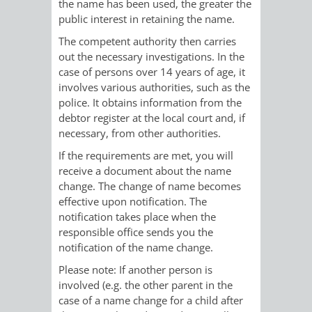
VERMESSUNG,
ORDNUNGSA
the name has been used, the greater the
public interest in retaining the name.
BODENORDNUNG
AUSLÄNDERA
BÜRGERB
The competent authority then carries
out the necessary investigations. In the
UND
case of persons over 14 years of age, it
GEWERBE-
ÖFFENTLI
involves various authorities, such as the
GEOINFORMATIO
police. It obtains information from the
UND
SICHERHEI
debtor register at the local court and, if
necessary, from other authorities.
GESUNDHEIT
ORDNUNG
If the requirements are met, you will
UND
receive a document about the name
change. The change of name becomes
VERKEHR
effective upon notification. The
notification takes place when the
VERKEHRS
BUSSGEL
responsible office sends you the
notification of the name change.
GEMEINDE
AKTUELL
Please note: If another person is
involved
(e.g. the other parent in the
VERKEHR
case of a name change for a child after