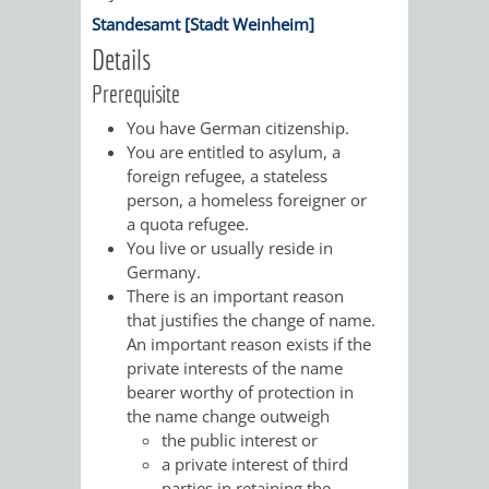
/
Standesamt [Stadt Weinheim]
AMT
AMT
DENKMALSCHUTZBEHÖRDE
STÄDTISCHER
BEREICH
Details
DEZERNATE
FÜR
FÜR
HÄUSER
Prerequisite
DENKMALSCHUTZ
BAURECHT
BILDUNG
You have German citizenship.
/
GENEHMIGUNGSVERFAHREN
TAG
You are entitled to asylum, a
UND
UND
foreign refugee, a stateless
LIEGENSCHAFTEN
DES
person, a homeless foreigner or
DENKMALSCHUTZ
SPORT
a quota refugee.
ABWASSERBESEITIGUNG
OFFENEN
You live or usually reside in
Germany.
AMT
AMT
DENKMALS
ERSCHLIESSUNGSBEITRAG
There is an important reason
that justifies the change of name.
FÜR
FÜR
An important reason exists if the
ANTRAGSVERFAHREN
private interests of the name
IMMOBILIENWIRT
KULTUR,
bearer worthy of protection in
VERMIETE
the name change outweigh
TOURISMUS
STABSSTELLE
HOCHBAU
the public interest or
DOCH
a private interest of third
&
BÄDER
(PLANUNG
parties in retaining the