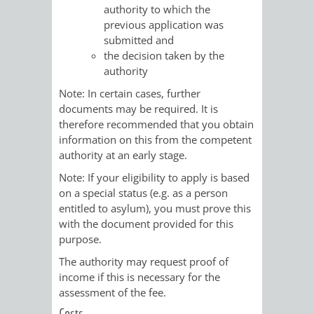
authority to which the
UMWELT-
VERWALTUNG
previous application was
submitted and
UND
HOHENSACH
the decision taken by the
authority
KLIMASCHUTZ
VERWALTUNG
Note: In certain cases, further
documents may be required. It is
KLIMASCHUTZ
LÜTZELSACH
therefore recommended that you obtain
information on this from the competent
UND
VERWALTUNG
authority at an early stage.
Note: If your eligibility to apply is based
ENERGIEMANAGE
OBERFLOCKE
on a special status (e.g. as a person
entitled to asylum), you must prove this
VERWALTUNGSSTE
VERWALTUNG
with the document provided for this
purpose.
RIPPENWEIER
RITSCHWEIE
The authority may request proof of
income if this is necessary for the
VERWALTUNGSSTE
assessment of the fee.
Costs