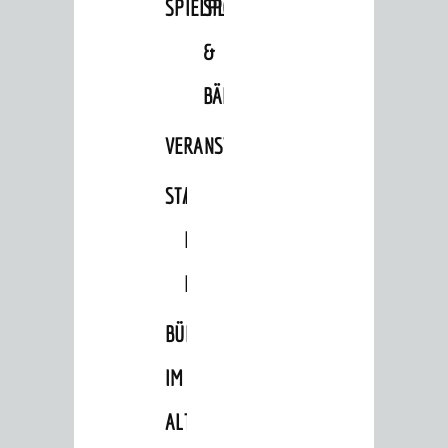
SPIELPLÄTZE
SPORTSTÄTTEN
Zensus 2022
&
STADTWEGWEISER
BÄDER
Ämter & Behörden
VERANSTALTUNGSRÄUME
Einrichtungen in der Stadt
STADTHALLE
ROLF-
VERKEHR
Verkehrsinformationen
ENGELBRECHT-
Bahnverkehr
HAUS
Busverkehr
BÜRGERSAAL
Ruftaxi
IM
Carsharing
ALTEN
Park & Ride