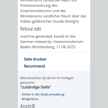
Polizeiverordnung des
PRESSE-
RECHNUNGS
Innenministeriums und des
Ministeriums Ländlicher Raum über das
UND
Halten gefährlicher Hunde (VwVgH)
REFERAT
Release note
ÖFFENTLICHKEITS
DES
machine generated, based on the
German release by: Innenministerium
ERSTEN
Baden-Württemberg, 11.08.2025
BÜRGERMEIS
Seite drucken
REFERAT
STABSSTELL
Recommend
DES
RECHT
Bitte beachten Sie die für Ihr Anliegen
genannte:
"zuständige Stelle"
OBERBÜRGERMEI
STADTBIBLIO
-
Ämter in der Stadtverwaltung
-
Bürgerbüro
STADTKÄMMEREI
STANDESAM
Anschrift