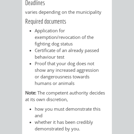
VERMESSUNG,
ORDNUNGSA
Deadlines
varies depending on the municipality
BODENORDNUNG
AUSLÄNDERA
BÜRGERB
Required documents
UND
Application for
GEWERBE-
ÖFFENTLI
exemption/revocation of the
GEOINFORMATIO
fighting dog status
UND
SICHERHEI
Certificate of an already passed
behaviour test
GESUNDHEIT
ORDNUNG
Proof that your dog does not
show any increased aggression
UND
or dangerousness towards
humans or animals
VERKEHR
Note:
The competent authority decides
VERKEHRS
BUSSGEL
at its own discretion,
how you must demonstrate this
GEMEINDE
AKTUELL
and
whether it has been credibly
VERKEHR
demonstrated by you.