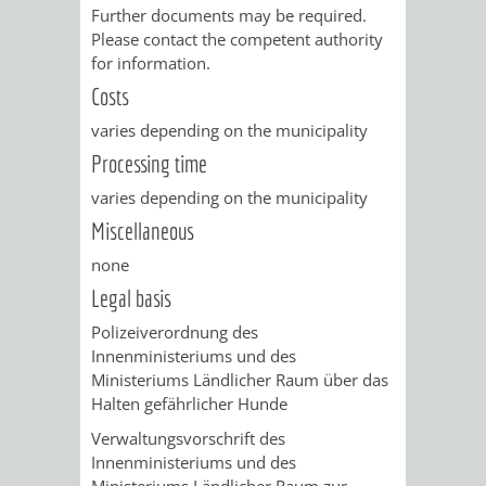
Further documents may be required.
RENTENABTE
UNTERBRI
Please contact the competent authority
for information.
VON
Costs
OBDACHL
varies depending on the municipality
Processing time
UND
varies depending on the municipality
FLÜCHTLI
Miscellaneous
none
EIGENBETRIEB
FEUERWEHR
Legal basis
STADTENTWÄSSE
PERSONAL-
Polizeiverordnung des
Innenministeriums und des
UND
Ministeriums Ländlicher Raum über das
Halten gefährlicher Hunde
ORGANISAT
Verwaltungsvorschrift des
Innenministeriums und des
STADTARCHI
Ministeriums Ländlicher Raum zur