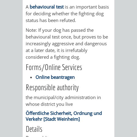
AN
WIRTSCHAFT
A
behavioural test
is an important basis
UND
for deciding whether the fighting dog
DEINE
status has been refuted.
BAU)
KULTURBÜR
MUSEUM
STADT
Note: If your dog has passed the
behavioural test once, but proves to be
GEBÄUDEBETRIEB
LIEGENSCHAFT
STADTTOURI
WIRTSCHA
increasingly aggressive and dangerous
WIEDERVERMIETUNGSPRÄMIE
at a later date, it is irrefutably
UND
IMMOBILIENMAN
considered a fighting dog.
STADTMAR
Forms/Online Services
Online beantragen
AMT
AMT
Responsible authority
FÜR
FÜR
the municipal/city administration in
whose district you live
SOZIALE
STADTENTWI
Öffentliche Sicherheit, Ordnung und
Verkehr [Stadt Weinheim]
ANGELEGENHEITE
AMT
Details
INTEGRATIONSBE
FÜR