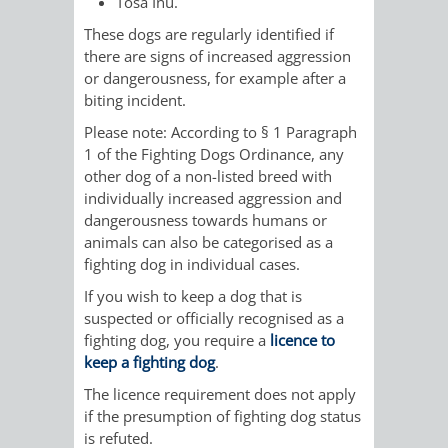
Tosa Inu.
/
AMT
AMT
These dogs are regularly identified if
DENKMALSCHUTZBEHÖRDE
STÄDTISCHER
BEREICH
there are signs of increased aggression
DEZERNATE
FÜR
FÜR
or dangerousness,
for example after a
HÄUSER
DENKMALSCHUTZ
biting incident
.
BAURECHT
BILDUNG
/
Please note: According to § 1 Paragraph
GENEHMIGUNGSVERFAHREN
TAG
1 of the Fighting Dogs Ordinance, any
UND
UND
LIEGENSCHAFTEN
other dog of a non-listed breed with
DES
individually increased aggression and
DENKMALSCHUTZ
SPORT
ABWASSERBESEITIGUNG
dangerousness towards humans or
OFFENEN
animals can also be categorised as a
AMT
AMT
fighting dog in individual cases.
DENKMALS
ERSCHLIESSUNGSBEITRAG
FÜR
FÜR
If you wish to keep a dog that is
ANTRAGSVERFAHREN
suspected or officially recognised as a
IMMOBILIENWIRT
KULTUR,
fighting dog, you require a
licence to
keep a fighting dog
.
VERMIETE
TOURISMUS
STABSSTELLE
HOCHBAU
The licence requirement does not apply
DOCH
if the presumption of fighting dog status
&
BÄDER
(PLANUNG
is refuted.