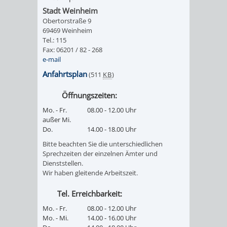
FINANZEN
STEUERABTEIL
HEIRATEN
Stadt Weinheim
Obertorstraße 9
69469 Weinheim
UND
IN
GRUNDSTEUER
Tel.: 115
Fax: 06201 / 82 - 268
HAUSHALT
WEINHEIM
e-mail
STADTKASSE
Anfahrtsplan
(511
KB
)
INFORMATIO
WEINHEIME
BETEILIGUNGSMA
Öffnungszeiten:
DES
KIRCHEN
Mo. - Fr.
08.00 - 12.00 Uhr
außer Mi.
STANDESAM
FOTOMOTIV
Do.
14.00 - 18.00 Uhr
Bitte beachten Sie die unterschiedlichen
-
Sprechzeiten der einzelnen Ämter und
Dienststellen.
WEINHEIM
Wir haben gleitende Arbeitszeit.
Tel. Erreichbarkeit:
ALS
Mo. - Fr.
08.00 - 12.00 Uhr
GASTGEBER
Mo. - Mi.
14.00 - 16.00 Uhr