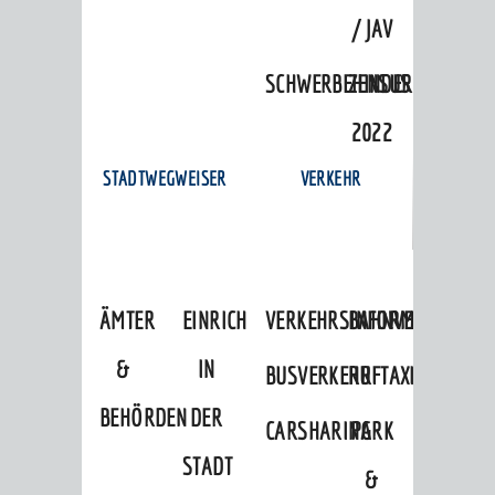
/ JAV
SCHWERBEHINDERTENVERTR
ZENSUS
2022
STADTWEGWEISER
VERKEHR
ÄMTER
EINRICHTUNGEN
VERKEHRSINFORMATIONEN
BAHNVERKEHR
&
IN
BUSVERKEHR
RUFTAXI
BEHÖRDEN
DER
CARSHARING
PARK
STADT
&