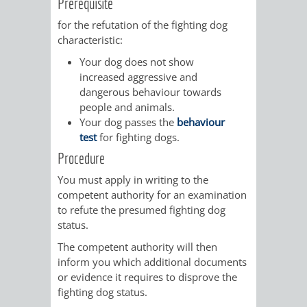
Prerequisite
for the refutation of the fighting dog
VERKEHRSA
characteristic:
UND
Your dog does not show
increased aggressive and
GRÜNFLÄCH
dangerous behaviour towards
people and animals.
INFRASTRU
STRASSEN- 
Your dog passes the
behaviour
test
for fighting dogs.
ND L
Procedure
You must apply in writing to the
ANDSCHAF
competent authority for an examination
to refute the presumed fighting dog
FRIEDHÖFE
BAUBETRI
status.
The competent authority will then
AMT
BÜRGER-
inform you which additional documents
or evidence it requires to disprove the
FÜR
UND
fighting dog status.