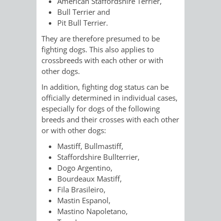
STADTENTWICKLUNG
American Staffordshire Terrier,
HILFE
TAGESORDNUNG
BERATUNGSERGEBNI
Bull Terrier and
Pit Bull Terrier.
BERATUNGSERGEBNISSE
MENSCHEN
MENSCHEN
/
They are therefore presumed to be
fighting dogs. This also applies to
MIT
MIT
SITZUNGSUNTERLAGEN
crossbreeds with each other or with
other dogs.
BEHINDERUNG
DEMENZ
UMLEGUNGSAUSSCHUSS
BERATENDE
In addition, fighting dog status can be
officially determined in individual cases,
MIGRANTEN
BAUHERREN
AUSSCHÜSSE
especially for dogs of the following
breeds and their crosses with each other
/
BAUHERRENBERATUNG
GRUNDSTÜCKSWERTERMITTLUNG
BERATUNGSERGEBNISS
or with other dogs:
FLÜCHTLINGE
RATHAUS
Mastiff, Bullmastiff,
DENKMALSCHUTZ
VERKAUF
Staffordshire Bullterrier,
Dogo Argentino,
STÄDTISCHER
AUFGABEN
STEUERVORTEILE
Bourdeaux Mastiff,
Fila Brasileiro,
BAUPLÄTZE
DER
SATZUNGEN
Mastin Espanol,
BÜRGERMEISTER
ÄMTER
Mastino Napoletano,
UNTEREN
VERKAUF
IM