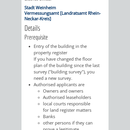
/
AMT
AMT
Stadt Weinheim
DENKMALSCHUTZBEHÖRDE
STÄDTISCHER
BEREICH
Vermessungsamt [Landratsamt Rhein-
DEZERNATE
Neckar-Kreis]
FÜR
FÜR
HÄUSER
DENKMALSCHUTZ
Details
BAURECHT
BILDUNG
/
Prerequisite
GENEHMIGUNGSVERFAHREN
TAG
UND
UND
Entry of the building in the
LIEGENSCHAFTEN
DES
property register
DENKMALSCHUTZ
SPORT
If you have changed the floor
ABWASSERBESEITIGUNG
OFFENEN
plan of the building since the last
survey ("building survey"), you
AMT
AMT
DENKMALS
ERSCHLIESSUNGSBEITRAG
need a new survey
.
Authorised applicants are
FÜR
FÜR
Owners and owners
ANTRAGSVERFAHREN
Authorised leaseholders
IMMOBILIENWIRT
KULTUR,
local courts responsible
VERMIETE
for land register matters
TOURISMUS
STABSSTELLE
HOCHBAU
Banks
DOCH
other persons if they can
&
BÄDER
(PLANUNG
prove a legitimate