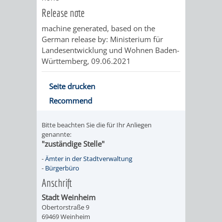
VERMESSUNG,
ORDNUNGSA
Release note
BODENORDNUNG
AUSLÄNDERA
BÜRGERB
machine generated, based on the
German release by:
Ministerium für
UND
Landesentwicklung und Wohnen Baden-
GEWERBE-
ÖFFENTLI
Württemberg
, 09.06.2021
GEOINFORMATIO
UND
SICHERHEI
Seite drucken
GESUNDHEIT
ORDNUNG
Recommend
UND
Bitte beachten Sie die für Ihr Anliegen
genannte:
VERKEHR
"zuständige Stelle"
-
Ämter in der Stadtverwaltung
VERKEHRS
BUSSGEL
-
Bürgerbüro
Anschrift
GEMEINDE
AKTUELL
Stadt Weinheim
Obertorstraße 9
VERKEHR
69469 Weinheim