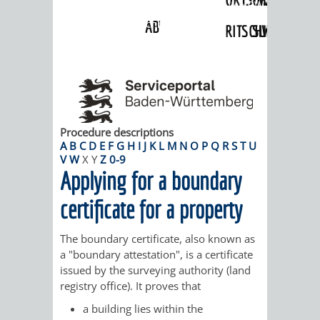
Angebote
»
Dienstleistungen Service BW
»
Verfahrensbeschreibung
ABWASSERBESEITIGUNG
RITSCHWEIER
SULZBACH
BEHÖRDENNUMMER
FAMILIEN
AUSSCHÜSSE
JUGENDGEMEINDE
115
BERATUNG
UND
TAGESORDNUNG
PROJEKTE
UND
BEIRÄTE
Procedure descriptions
/
A
B
C
D
E
F
G
H
I
J
K
L
M
N
O
P
Q
R
S
T
U
V
W
X
Y
Z
0-9
HILFE
AUSSCHUSS
HAUPTAUSSCHUSS
SITZUNGSUNTERL
Applying for a boundary
KINDER
SENIOREN
FÜR
BERATUNGSERGEBNISS
ABGEORDNETE
certificate for a property
UND
TECHNIK,
BETREUUNG
FREIZEITANGEBOTE
KINDER-
STADTRECHT
The boundary certificate, also known as
a "boundary attestation", is a certificate
JUGENDLICHE
UMWELT
UND
BERATUNG
UND
issued by the surveying authority (land
registry office). It proves that
UND
PFLEGE
UND
JUGENDBEIRAT
a building lies within the