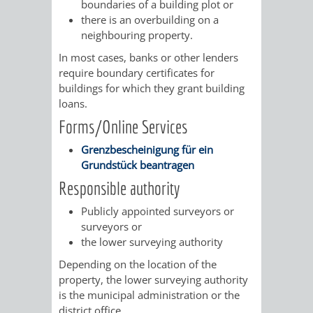
STADTENTWICKLUNG
boundaries of a building plot or
HILFE
TAGESORDNUNG
BERATUNGSERGEBNI
there is an overbuilding on a
neighbouring property.
BERATUNGSERGEBNISSE
MENSCHEN
MENSCHEN
/
In most cases, banks or other lenders
require boundary certificates for
MIT
MIT
SITZUNGSUNTERLAGEN
buildings for which they grant building
loans.
BEHINDERUNG
DEMENZ
UMLEGUNGSAUSSCHUSS
BERATENDE
Forms/Online Services
MIGRANTEN
BAUHERREN
AUSSCHÜSSE
Grenzbescheinigung für ein
Grundstück beantragen
/
BAUHERRENBERATUNG
GRUNDSTÜCKSWERTERMITTLUNG
BERATUNGSERGEBNISS
Responsible authority
FLÜCHTLINGE
RATHAUS
DENKMALSCHUTZ
VERKAUF
Publicly appointed surveyors or
surveyors or
STÄDTISCHER
the lower surveying authority
AUFGABEN
STEUERVORTEILE
Depending on the location of the
BAUPLÄTZE
DER
property, the lower surveying authority
SATZUNGEN
BÜRGERMEISTER
ÄMTER
is the municipal administration or the
UNTEREN
VERKAUF
district office.
IM