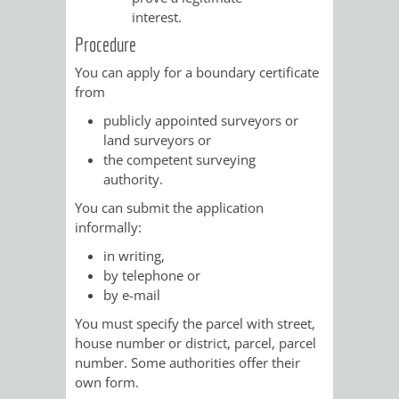
AN
interest.
WIRTSCHAFT
UND
Procedure
DEINE
BAU)
KULTURBÜR
MUSEUM
You can apply for a boundary certificate
STADT
from
GEBÄUDEBETRIEB
LIEGENSCHAFT
STADTTOURI
WIRTSCHA
publicly appointed surveyors or
WIEDERVERMIETUNGSPRÄMIE
land surveyors or
UND
IMMOBILIENMAN
the competent surveying
authority.
STADTMAR
You can submit the application
informally:
AMT
AMT
in writing,
FÜR
FÜR
by telephone or
by e-mail
SOZIALE
STADTENTWI
You must specify the parcel with street,
house number or district, parcel, parcel
ANGELEGENHEITE
AMT
number.
Some authorities offer their
own form.
INTEGRATIONSBE
FÜR