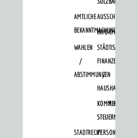
SULZBACH
AMTLICHE
AUSSCHREIBUNGE
BEKANNTMACHUNGEN
INFORMATIONSPF
BERATUNG & ANGEBOTE
Lebenslagen
WAHLEN
STÄDTISCHE
Dienstleistungen Service BW
/
FINANZEN
Behördennummer 115
ABSTIMMUNGEN
/
Familien
HAUSHALT
Kinder und Jugendliche
Senioren
KOMMUNALE
RECHNUNGSS
Menschen mit Behinderung
STEUERN
Menschen mit Demenz
STADTRECHT
PERSONALRAT
Migranten / Flüchtlinge