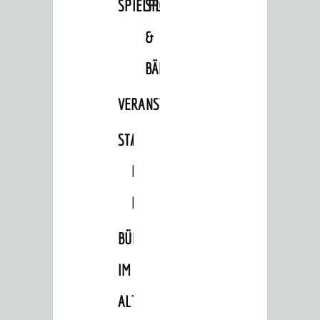
SPIELPLÄTZE
SPORTSTÄTTEN
&
BÄDER
VERANSTALTUNGSRÄUME
STADTHALLE
ROLF-
ENGELBRECHT-
HAUS
BÜRGERSAAL
IM
ALTEN