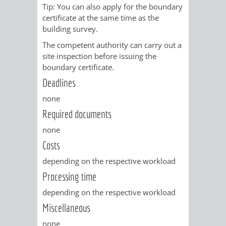
Tip:
You can also apply for the boundary
certificate at the same time as the
VERKEHRSA
building survey.
UND
The competent authority can carry out a
site inspection before issuing the
GRÜNFLÄCH
boundary certificate.
Deadlines
INFRASTRU
STRASSEN- 
none
ND L
Required documents
none
ANDSCHAF
Costs
FRIEDHÖFE
BAUBETRI
depending on the respective workload
Processing time
AMT
BÜRGER-
depending on the respective workload
FÜR
UND
Miscellaneous
none