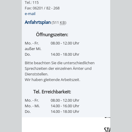
Tel.: 115
RENTENABTE
UNTERBRI
Fax: 06201 / 82 - 268
e-mail
VON
Anfahrtsplan
(511
KB
)
OBDACHL
Öffnungszeiten:
Mo. - Fr.
08.00 - 12.00 Uhr
UND
außer Mi.
Do.
14.00 - 18.00 Uhr
FLÜCHTLI
Bitte beachten Sie die unterschiedlichen
Sprechzeiten der einzelnen Ämter und
EIGENBETRIEB
FEUERWEHR
Dienststellen.
Wir haben gleitende Arbeitszeit.
STADTENTWÄSSE
PERSONAL-
Tel. Erreichbarkeit:
Mo. - Fr.
08.00 - 12.00 Uhr
UND
Mo. - Mi.
14.00 - 16.00 Uhr
Do.
14.00 - 18.00 Uhr
ORGANISAT
STADTARCHI