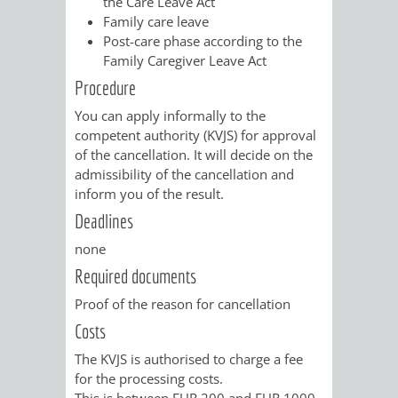
the Care Leave Act
VERMESSUNG,
ORDNUNGSA
Family care leave
Post-care phase according to the
BODENORDNUNG
AUSLÄNDERA
BÜRGERB
Family Caregiver Leave Act
UND
Procedure
GEWERBE-
ÖFFENTLI
You can apply informally to the
GEOINFORMATIO
UND
SICHERHEI
competent authority (KVJS) for approval
of the cancellation. It will decide on the
GESUNDHEIT
ORDNUNG
admissibility of the cancellation and
inform you of the result.
UND
Deadlines
VERKEHR
none
Required documents
VERKEHRS
BUSSGEL
Proof of the reason for cancellation
Costs
GEMEINDE
AKTUELL
The KVJS is authorised to charge a fee
VERKEHR
for the processing costs.
This is between EUR 200 and EUR 1000,