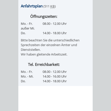
FINANZEN
STEUERABTEIL
HEIRATEN
Anfahrtsplan
(511
KB
)
UND
IN
Öffnungszeiten:
GRUNDSTEUER
Mo. - Fr.
08.00 - 12.00 Uhr
HAUSHALT
WEINHEIM
außer Mi.
STADTKASSE
Do.
14.00 - 18.00 Uhr
INFORMATIO
WEINHEIME
Bitte beachten Sie die unterschiedlichen
BETEILIGUNGSMA
Sprechzeiten der einzelnen Ämter und
Dienststellen.
DES
KIRCHEN
Wir haben gleitende Arbeitszeit.
STANDESAM
FOTOMOTIV
Tel. Erreichbarkeit:
Mo. - Fr.
08.00 - 12.00 Uhr
-
Mo. - Mi.
14.00 - 16.00 Uhr
Do.
14.00 - 18.00 Uhr
WEINHEIM
ALS
GASTGEBER