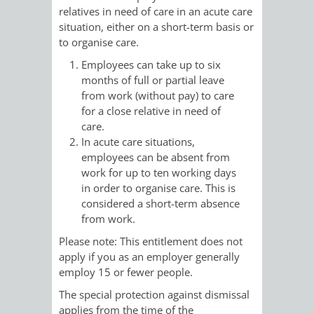
STADTENTWICKLUNG
HILFE
relatives in need of care in an acute care
TAGESORDNUNG
BERATUNGSERGEBNI
situation, either on a short-term basis or
BERATUNGSERGEBNISSE
to organise care.
MENSCHEN
MENSCHEN
/
Employees can take up to six
MIT
MIT
SITZUNGSUNTERLAGEN
months of full or partial leave
from work (without pay) to care
BEHINDERUNG
DEMENZ
UMLEGUNGSAUSSCHUSS
BERATENDE
for a close relative in need of
care.
MIGRANTEN
BAUHERREN
AUSSCHÜSSE
In acute care situations,
employees can be absent from
/
work for up to ten working days
BAUHERRENBERATUNG
GRUNDSTÜCKSWERTERMITTLUNG
BERATUNGSERGEBNISS
in order to organise care. This is
FLÜCHTLINGE
considered a short-term absence
RATHAUS
DENKMALSCHUTZ
VERKAUF
from work.
Please note: This entitlement does not
STÄDTISCHER
AUFGABEN
STEUERVORTEILE
apply if you as an employer generally
employ 15 or fewer people.
BAUPLÄTZE
DER
SATZUNGEN
The special protection against dismissal
BÜRGERMEISTER
ÄMTER
UNTEREN
VERKAUF
applies from the time of the
IM