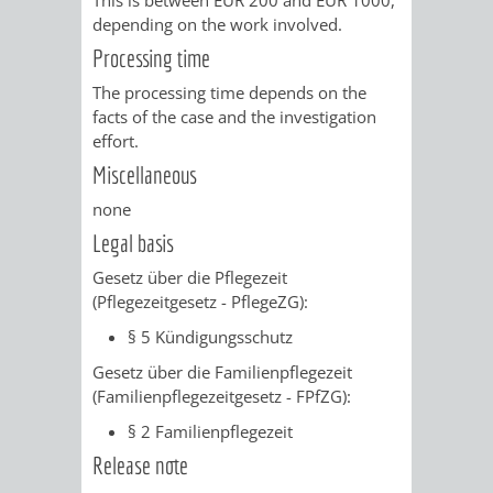
depending on the work involved.
RENTENABTE
UNTERBRI
Processing time
VON
The processing time depends on the
facts of the case and the investigation
OBDACHL
effort.
Miscellaneous
UND
none
FLÜCHTLI
Legal basis
EIGENBETRIEB
FEUERWEHR
Gesetz über die Pflegezeit
(Pflegezeitgesetz - PflegeZG):
STADTENTWÄSSE
PERSONAL-
§ 5 Kündigungsschutz
Gesetz über die Familienpflegezeit
UND
(Familienpflegezeitgesetz - FPfZG):
ORGANISAT
§ 2 Familienpflegezeit
Release note
STADTARCHI