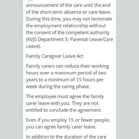
announcement of the care until the end
/
AMT
AMT
DENKMALSCHUTZBEHÖRDE
STÄDTISCHER
of the short-term absence or care leave.
BEREICH
During this time, you may not terminate
DEZERNATE
FÜR
FÜR
HÄUSER
the employment relationship without
DENKMALSCHUTZ
the consent of the competent authority
BAURECHT
BILDUNG
/
(KVJS Department 3: Parental Leave/Care
GENEHMIGUNGSVERFAHREN
TAG
Leave).
UND
UND
LIEGENSCHAFTEN
DES
Family Caregiver Leave Act
DENKMALSCHUTZ
SPORT
Family carers can reduce their working
ABWASSERBESEITIGUNG
OFFENEN
hours over a maximum period of two
AMT
AMT
years to a minimum of 15 hours per
DENKMALS
ERSCHLIESSUNGSBEITRAG
week during the caring phase.
FÜR
FÜR
The employee must agree the family
ANTRAGSVERFAHREN
carer leave with you. They are not
IMMOBILIENWIRT
KULTUR,
entitled to conclude the agreement.
VERMIETE
TOURISMUS
Even if you employ 15 or fewer people,
STABSSTELLE
HOCHBAU
you can agree family carer leave.
DOCH
&
BÄDER
(PLANUNG
In addition to the duration of the care