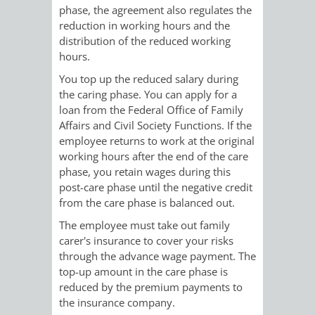
AN
phase, the agreement also regulates the
WIRTSCHAFT
UND
reduction in working hours and the
DEINE
distribution of the reduced working
BAU)
KULTURBÜR
MUSEUM
hours.
STADT
You top up the reduced salary during
GEBÄUDEBETRIEB
LIEGENSCHAFT
STADTTOURI
WIRTSCHA
the caring phase. You can apply for a
WIEDERVERMIETUNGSPRÄMIE
loan from the Federal Office of Family
UND
IMMOBILIENMAN
Affairs and Civil Society Functions. If the
employee returns to work at the original
STADTMAR
working hours after the end of the care
phase, you retain wages during this
AMT
AMT
post-care phase until the negative credit
from the care phase is balanced out.
FÜR
FÜR
The employee must take out family
carer's insurance to cover your risks
SOZIALE
STADTENTWI
through the advance wage payment. The
top-up amount in the care phase is
ANGELEGENHEITE
AMT
reduced by the premium payments to
the insurance company.
INTEGRATIONSBE
FÜR