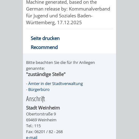
Machine generated, based on the
German release by:
Kommunalverband
PRESSE-
RECHNUNGS
für Jugend und Soziales Baden-
Württemberg
, 17.12.2025
UND
REFERAT
Seite drucken
ÖFFENTLICHKEITS
DES
Recommend
ERSTEN
Bitte beachten Sie die für Ihr Anliegen
genannte:
BÜRGERMEIS
"zuständige Stelle"
-
Ämter in der Stadtverwaltung
REFERAT
STABSSTELL
-
Bürgerbüro
Anschrift
DES
RECHT
Stadt Weinheim
OBERBÜRGERMEI
STADTBIBLIO
Obertorstraße 9
69469 Weinheim
Tel.: 115
STADTKÄMMEREI
STANDESAM
Fax: 06201 / 82 - 268
e-mail