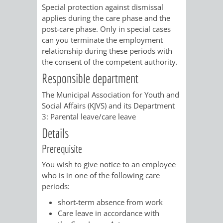
Special protection against dismissal
applies during the care phase and the
VERKEHRSA
post-care phase. Only in special cases
can you terminate the employment
UND
relationship during these periods with
the consent of the competent authority.
GRÜNFLÄCH
Responsible department
INFRASTRU
STRASSEN- 
The Municipal Association for Youth and
Social Affairs (KJVS) and its Department
ND L
3: Parental leave/care leave
Details
ANDSCHAF
Prerequisite
FRIEDHÖFE
BAUBETRI
You wish to give notice to an employee
who is in one of the following care
AMT
BÜRGER-
periods:
short-term absence from work
FÜR
UND
Care leave in accordance with