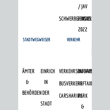
/ JAV
SCHWERBEHINDERTENVERTR
ZENSUS
2022
STADTWEGWEISER
VERKEHR
ÄMTER
EINRICHTUNGEN
VERKEHRSINFORMATIONEN
BAHNVERKEHR
&
IN
BUSVERKEHR
RUFTAXI
BEHÖRDEN
DER
CARSHARING
PARK
STADT
&