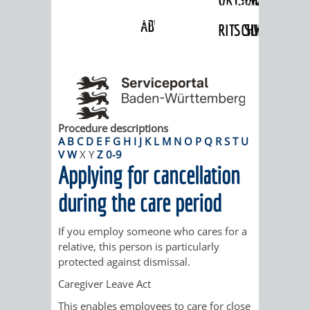
Angebote
»
Dienstleistungen Service BW
»
Verfahrensbeschreibung
ABWASSERBESEITIGUNG
RITSCHWEIER
SULZBACH
BEHÖRDENNUMMER
FAMILIEN
AUSSCHÜSSE
JUGENDGEMEINDE
115
BERATUNG
UND
TAGESORDNUNG
PROJEKTE
UND
BEIRÄTE
Procedure descriptions
/
A
B
C
D
E
F
G
H
I
J
K
L
M
N
O
P
Q
R
S
T
U
V
W
X
Y
Z
0-9
HILFE
AUSSCHUSS
HAUPTAUSSCHUSS
SITZUNGSUNTERL
Applying for cancellation
KINDER
SENIOREN
FÜR
BERATUNGSERGEBNISS
ABGEORDNETE
during the care period
UND
TECHNIK,
BETREUUNG
FREIZEITANGEBOTE
KINDER-
STADTRECHT
If you employ someone who cares for a
relative, this person is particularly
JUGENDLICHE
UMWELT
UND
BERATUNG
UND
protected against dismissal.
UND
Caregiver Leave Act
PFLEGE
UND
JUGENDBEIRAT
This enables employees to care for close