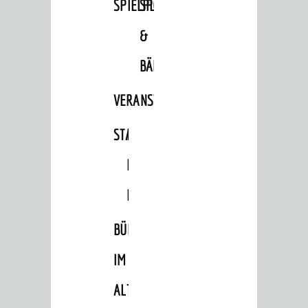
SPIELPLÄTZE
SPORTSTÄTTEN
Einrichtungen in der Stadt
&
VERKEHR
BÄDER
Verkehrsinformationen
VERANSTALTUNGSRÄUME
Bahnverkehr
Busverkehr
STADTHALLE
ROLF-
Ruftaxi
ENGELBRECHT-
Carsharing
HAUS
Park & Ride
BÜRGERSAAL
Parken
IM
Radfahren
Verkehrsplanung
ALTEN