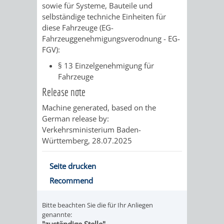
sowie für Systeme, Bauteile und
FINANZEN
STEUERABTEIL
HEIRATEN
selbständige techniche Einheiten für
diese Fahrzeuge (EG-
UND
IN
GRUNDSTEUER
Fahrzeuggenehmigungsverodnung - EG-
FGV):
HAUSHALT
WEINHEIM
STADTKASSE
§ 13 Einzelgenehmigung für
Fahrzeuge
INFORMATIO
WEINHEIME
BETEILIGUNGSMA
Release note
DES
KIRCHEN
Machine generated, based on the
German release by:
STANDESAM
FOTOMOTIV
Verkehrsministerium Baden-
Württemberg
, 28.07.2025
-
Seite drucken
WEINHEIM
Recommend
ALS
Bitte beachten Sie die für Ihr Anliegen
GASTGEBER
genannte:
"zuständige Stelle"