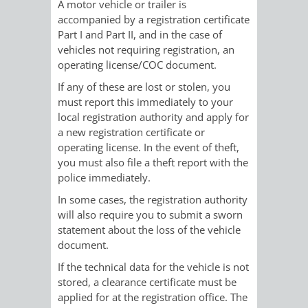
STADTENTWICKLUNG
A motor vehicle or trailer is
HILFE
TAGESORDNUNG
BERATUNGSERGEBNI
accompanied by a registration certificate
Part I and Part II, and in the case of
BERATUNGSERGEBNISSE
MENSCHEN
MENSCHEN
/
vehicles not requiring registration, an
operating license/COC document.
MIT
MIT
SITZUNGSUNTERLAGEN
If any of these are lost or stolen, you
must report this immediately to your
BEHINDERUNG
DEMENZ
UMLEGUNGSAUSSCHUSS
BERATENDE
local registration authority and apply for
a new registration certificate or
MIGRANTEN
BAUHERREN
AUSSCHÜSSE
operating license. In the event of theft,
you must also file a theft report with the
/
BAUHERRENBERATUNG
GRUNDSTÜCKSWERTERMITTLUNG
BERATUNGSERGEBNISS
police immediately.
FLÜCHTLINGE
In some cases, the registration authority
RATHAUS
DENKMALSCHUTZ
VERKAUF
will also require you to submit a sworn
statement about the loss of the vehicle
STÄDTISCHER
AUFGABEN
STEUERVORTEILE
document.
If the technical data for the vehicle is not
BAUPLÄTZE
DER
SATZUNGEN
stored, a clearance certificate must be
BÜRGERMEISTER
ÄMTER
applied for at the registration office. The
UNTEREN
VERKAUF
IM