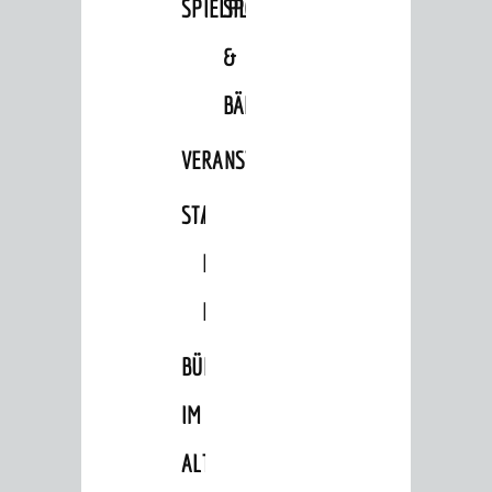
SPIELPLÄTZE
SPORTSTÄTTEN
Ausschüsse und Beiräte
&
Jugendgemeinderat
BÄDER
Abgeordnete
Stadtrecht
VERANSTALTUNGSRÄUME
RATHAUS
STADTHALLE
ROLF-
Bürgermeister / Dezernate
ENGELBRECHT-
Ämter
HAUS
Amtliche Bekanntmachungen
BÜRGERSAAL
Ausschreibungen
Wahlen / Abstimmungen
IM
Städtische Finanzen / Haushalt
ALTEN