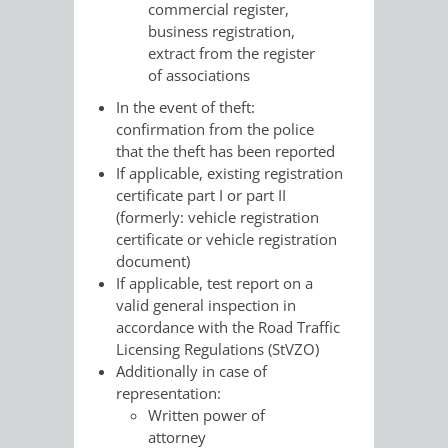
VERMESSUNG,
ORDNUNGSA
commercial register,
business registration,
BODENORDNUNG
extract from the register
AUSLÄNDERA
BÜRGERB
of associations
UND
GEWERBE-
ÖFFENTLI
In the event of theft:
confirmation from the police
GEOINFORMATIO
UND
SICHERHEI
that the theft has been reported
If applicable, existing registration
GESUNDHEIT
ORDNUNG
certificate part I or part II
(formerly: vehicle registration
UND
certificate or vehicle registration
document)
VERKEHR
If applicable, test report on a
valid general inspection in
accordance with the Road Traffic
VERKEHRS
BUSSGEL
Licensing Regulations (StVZO)
Additionally in case of
GEMEINDE
AKTUELL
representation:
Written power of
VERKEHR
attorney