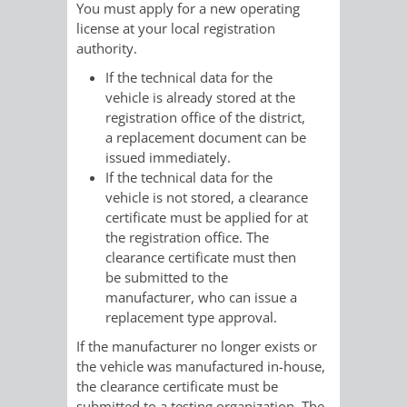
AN
You must apply for a new operating
WIRTSCHAFT
UND
license at your local registration
DEINE
authority.
BAU)
KULTURBÜR
MUSEUM
If the technical data for the
STADT
vehicle is already stored at the
GEBÄUDEBETRIEB
LIEGENSCHAFT
STADTTOURI
WIRTSCHA
registration office of the district,
WIEDERVERMIETUNGSPRÄMIE
a replacement document can be
UND
IMMOBILIENMAN
issued immediately.
If the technical data for the
STADTMAR
vehicle is not stored, a clearance
certificate must be applied for at
AMT
AMT
the registration office. The
clearance certificate must then
FÜR
FÜR
be submitted to the
manufacturer, who can issue a
SOZIALE
STADTENTWI
replacement type approval.
If the manufacturer no longer exists or
ANGELEGENHEITE
AMT
the vehicle was manufactured in-house,
the clearance certificate must be
INTEGRATIONSBE
FÜR
submitted to a testing organization. The