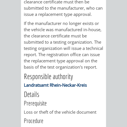
clearance certificate must then be
/
AMT
AMT
submitted to the manufacturer, who can
DENKMALSCHUTZBEHÖRDE
STÄDTISCHER
BEREICH
issue a replacement type approval.
DEZERNATE
FÜR
FÜR
HÄUSER
If the manufacturer no longer exists or
DENKMALSCHUTZ
the vehicle was manufactured in-house,
BAURECHT
BILDUNG
/
the clearance certificate must be
GENEHMIGUNGSVERFAHREN
TAG
submitted to a testing organization. The
UND
UND
LIEGENSCHAFTEN
testing organization will issue a technical
DES
report. The registration office can issue
DENKMALSCHUTZ
SPORT
the replacement type approval on the
ABWASSERBESEITIGUNG
OFFENEN
basis of the test organization's report.
AMT
AMT
Responsible authority
DENKMALS
ERSCHLIESSUNGSBEITRAG
FÜR
FÜR
Landratsamt Rhein-Neckar-Kreis
ANTRAGSVERFAHREN
Details
IMMOBILIENWIRT
KULTUR,
Prerequisite
VERMIETE
TOURISMUS
STABSSTELLE
HOCHBAU
Loss or theft of the vehicle document
DOCH
Procedure
&
BÄDER
(PLANUNG