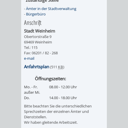
UMWELT-
VERWALTUNG
-
Ämter in der Stadtverwaltung
-
Bürgerbüro
UND
HOHENSACH
Anschrift
Stadt Weinheim
KLIMASCHUTZ
VERWALTUNG
Obertorstraße 9
69469 Weinheim
Tel.: 115
KLIMASCHUTZ
LÜTZELSACH
Fax: 06201 / 82 - 268
e-mail
UND
VERWALTUNG
Anfahrtsplan
(511
KB
)
ENERGIEMANAGE
OBERFLOCKE
Öffnungszeiten:
Mo. - Fr.
08.00 - 12.00 Uhr
VERWALTUNGSSTE
VERWALTUNG
außer Mi.
Do.
14.00 - 18.00 Uhr
RIPPENWEIER
RITSCHWEIE
Bitte beachten Sie die unterschiedlichen
Sprechzeiten der einzelnen Ämter und
VERWALTUNGSSTE
Dienststellen.
Wir haben gleitende Arbeitszeit.