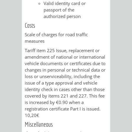
Valid identity card or
RENTENABTE
UNTERBRI
passport of the
authorized person
VON
Costs
OBDACHL
Scale of charges for road traffic
measures
UND
Tariff item 225 Issue, replacement or
amendment of national or international
FLÜCHTLI
vehicle documents or certificates due to
changes in personal or technical data or
EIGENBETRIEB
FEUERWEHR
loss or unserviceability, including the
issue of a type approval and vehicle
STADTENTWÄSSE
PERSONAL-
identity check in cases other than those
covered by items 221 and 227. This fee
UND
is increased by €0.90 when a
registration certificate Part I is issued.
ORGANISAT
10,20€
Miscellaneous
STADTARCHI