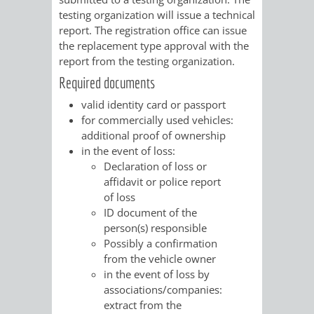
testing organization will issue a technical
VERKEHRSA
report. The registration office can issue
the replacement type approval with the
UND
report from the testing organization.
Required documents
GRÜNFLÄCH
valid identity card or passport
for commercially used vehicles:
INFRASTRU
STRASSEN- 
additional proof of ownership
in the event of loss:
ND L
Declaration of loss or
affidavit or police report
ANDSCHAF
of loss
ID document of the
FRIEDHÖFE
BAUBETRI
person(s) responsible
Possibly a confirmation
AMT
BÜRGER-
from the vehicle owner
in the event of loss by
FÜR
UND
associations/companies:
extract from the