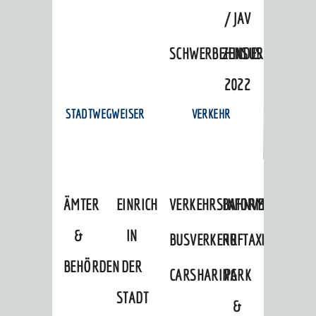
/ JAV
SCHWERBEHINDERTENVERTR
ZENSUS
2022
STADTWEGWEISER
VERKEHR
ÄMTER
EINRICHTUNGEN
VERKEHRSINFORMATIONEN
BAHNVERKEHR
&
IN
BUSVERKEHR
RUFTAXI
BEHÖRDEN
DER
CARSHARING
PARK
STADT
&