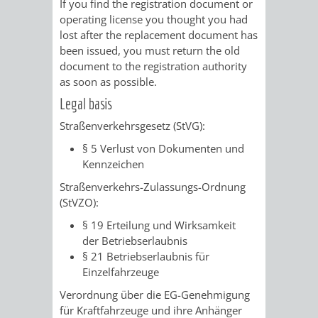
If you find the registration document or
operating license you thought you had
PRESSE-
RECHNUNGS
lost after the replacement document has
been issued, you must return the old
UND
REFERAT
document to the registration authority
as soon as possible.
ÖFFENTLICHKEITS
DES
Legal basis
Straßenverkehrsgesetz (StVG):
ERSTEN
§ 5 Verlust von Dokumenten und
BÜRGERMEIS
Kennzeichen
Straßenverkehrs-Zulassungs-Ordnung
REFERAT
STABSSTELL
(StVZO):
§ 19 Erteilung und Wirksamkeit
DES
RECHT
der Betriebserlaubnis
§ 21 Betriebserlaubnis für
OBERBÜRGERMEI
STADTBIBLIO
Einzelfahrzeuge
Verordnung über die EG-Genehmigung
STADTKÄMMEREI
STANDESAM
für Kraftfahrzeuge und ihre Anhänger