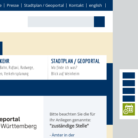
e
Presse
Stadtplan / Geoportal
Kontakt
english
KEHR
STADTPLAN / GEOPORTAL
Bahn, Ruftaxi, Radwege,
Wo finde ich was?
en, Verkehrsplanung
Blick auf Weinheim
Bitte beachten Sie die für
Ihr Anliegen genannte:
"zuständige Stelle"
-
Ämter in der