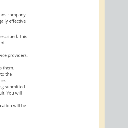
tions company
ally effective
escribed. This
 of
vice providers,
s them.
 to the
re.
ing submitted.
lt. You will
cation will be