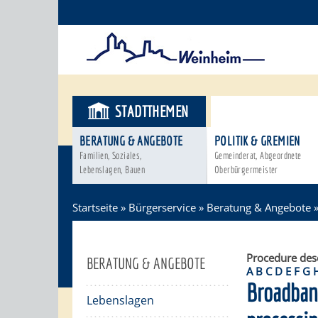
STADTTHEMEN
BÜRGERSER
BERATUNG & ANGEBOTE
POLITIK & GREMIEN
Familien, Soziales,
Gemeinderat, Abgeordnete
Lebenslagen, Bauen
Oberbürgermeister
Startseite
»
Bürgerservice
»
Beratung & Angebote
Procedure des
BERATUNG & ANGEBOTE
A
B
C
D
E
F
G
Broadband
Lebenslagen