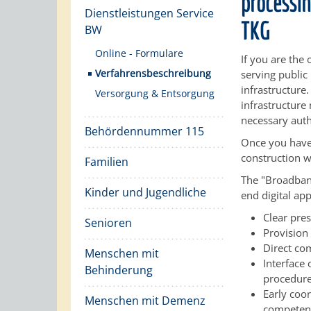
processin
Dienstleistungen Service
TKG
BW
Online - Formulare
If you are the
Verfahrensbeschreibung
serving public
infrastructure.
Versorgung & Entsorgung
infrastructure
necessary auth
Behördennummer 115
Once you have 
construction w
Familien
The "Broadband
Kinder und Jugendliche
end digital app
Clear pre
Senioren
Provision
Direct co
Menschen mit
Interface
Behinderung
procedure
Early coor
Menschen mit Demenz
competent