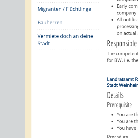
Early com
Migranten / Flüchtlinge
company (
All notif
Bauherren
processin
on actual
Vermiete doch an deine
Responsible 
Stadt
The competent 
for BW, i.e. th
Landratsamt R
Stadt Weinhe
Details
Prerequisite
You are t
You are t
You have 
Procedure