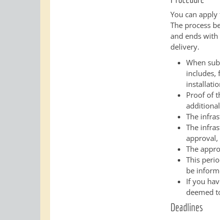
You can apply f
The process b
and ends with 
delivery.
When submi
includes, 
installati
Proof of t
additiona
The infra
The infras
approval,
The appro
This perio
be informe
If you hav
deemed t
Deadlines