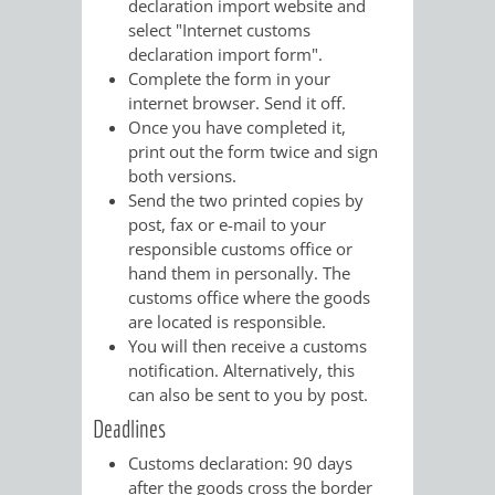
declaration import website and
AN
WIRTSCHAFT
select "Internet customs
UND
declaration import form".
DEINE
Complete the form in your
BAU)
KULTURBÜR
MUSEUM
internet browser. Send it off.
STADT
Once you have completed it,
GEBÄUDEBETRIEB
LIEGENSCHAFT
STADTTOURI
WIRTSCHA
print out the form twice and sign
WIEDERVERMIETUNGSPRÄMIE
both versions.
UND
IMMOBILIENMAN
Send the two printed copies by
post, fax or e-mail to your
STADTMAR
responsible customs office or
hand them in personally. The
AMT
AMT
customs office where the goods
are located is responsible.
FÜR
FÜR
You will then receive a customs
notification. Alternatively, this
SOZIALE
STADTENTWI
can also be sent to you by post.
Deadlines
ANGELEGENHEITE
AMT
Customs declaration: 90 days
after the goods cross the border
INTEGRATIONSBE
FÜR