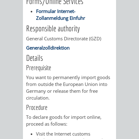
Forms/Online Services
/
AMT
AMT
DENKMALSCHUTZBEHÖRDE
STÄDTISCHER
Formular Internet-
BEREICH
Zollanmeldung Einfuhr
DEZERNATE
FÜR
FÜR
HÄUSER
DENKMALSCHUTZ
Responsible authority
BAURECHT
BILDUNG
/
General Customs Directorate (GZD)
GENEHMIGUNGSVERFAHREN
TAG
Generalzolldirektion
UND
UND
LIEGENSCHAFTEN
DES
Details
DENKMALSCHUTZ
SPORT
Prerequisite
ABWASSERBESEITIGUNG
OFFENEN
You want to permanently import goods
AMT
AMT
DENKMALS
ERSCHLIESSUNGSBEITRAG
from outside the European Union into
Germany or release them for free
FÜR
FÜR
circulation.
ANTRAGSVERFAHREN
IMMOBILIENWIRT
KULTUR,
Procedure
VERMIETE
To declare goods for import online,
TOURISMUS
STABSSTELLE
HOCHBAU
proceed as follows:
DOCH
&
Visit the Internet customs
BÄDER
(PLANUNG