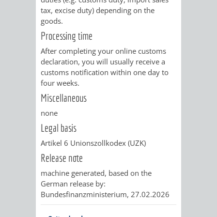
VERMESSUNG,
ORDNUNGSA
tax, excise duty) depending on the
goods.
BODENORDNUNG
AUSLÄNDERA
BÜRGERB
Processing time
UND
GEWERBE-
ÖFFENTLI
After completing your online customs
declaration, you will usually receive a
GEOINFORMATIO
UND
SICHERHEI
customs notification within one day to
four weeks.
GESUNDHEIT
ORDNUNG
Miscellaneous
none
UND
Legal basis
VERKEHR
Artikel 6 Unionszollkodex (UZK)
Release note
VERKEHRS
BUSSGEL
machine generated, based on the
German release by:
GEMEINDE
AKTUELL
Bundesfinanzministerium, 27.02.2026
VERKEHR