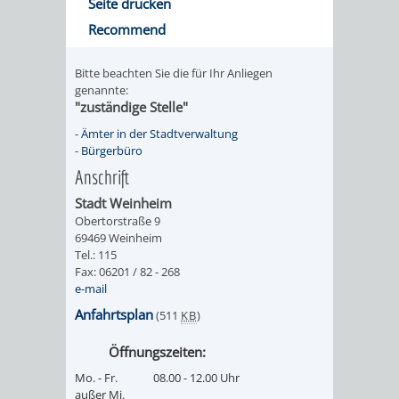
Seite drucken
RENTENABTE
UNTERBRI
Recommend
VON
Bitte beachten Sie die für Ihr Anliegen
genannte:
OBDACHL
"zuständige Stelle"
-
Ämter in der Stadtverwaltung
UND
-
Bürgerbüro
Anschrift
FLÜCHTLI
Stadt Weinheim
Obertorstraße 9
EIGENBETRIEB
FEUERWEHR
69469 Weinheim
Tel.: 115
STADTENTWÄSSE
PERSONAL-
Fax: 06201 / 82 - 268
e-mail
UND
Anfahrtsplan
(511
KB
)
ORGANISAT
Öffnungszeiten:
Mo. - Fr.
08.00 - 12.00 Uhr
STADTARCHI
außer Mi.