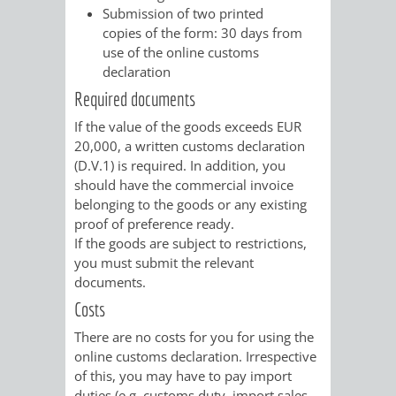
Submission of two printed
copies of the form: 30 days from
VERKEHRSA
use of the online customs
declaration
UND
Required documents
GRÜNFLÄCH
If the value of the goods exceeds EUR
20,000, a written customs declaration
INFRASTRU
STRASSEN- 
(D.V.1) is required. In addition, you
should have the commercial invoice
ND L
belonging to the goods or any existing
proof of preference ready.
ANDSCHAF
If the goods are subject to restrictions,
you must submit the relevant
FRIEDHÖFE
BAUBETRI
documents.
Costs
AMT
BÜRGER-
There are no costs for you for using the
online customs declaration. Irrespective
FÜR
UND
of this, you may have to pay import
duties (e.g. customs duty, import sales