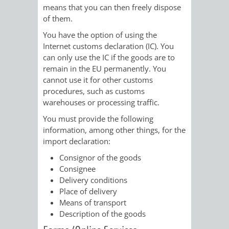
STADTENTWICKLUNG
HILFE
means that you can then freely dispose
TAGESORDNUNG
BERATUNGSERGEBNI
of them.
BERATUNGSERGEBNISSE
MENSCHEN
MENSCHEN
/
You have the option of using the
Internet customs declaration (IC). You
MIT
MIT
SITZUNGSUNTERLAGEN
can only use the IC if the goods are to
remain in the EU permanently. You
BEHINDERUNG
DEMENZ
cannot use it for other customs
UMLEGUNGSAUSSCHUSS
BERATENDE
procedures, such as customs
warehouses or processing traffic.
MIGRANTEN
BAUHERREN
AUSSCHÜSSE
You must provide the following
/
BAUHERRENBERATUNG
GRUNDSTÜCKSWERTERMITTLUNG
BERATUNGSERGEBNISS
information, among other things, for the
import declaration:
FLÜCHTLINGE
RATHAUS
DENKMALSCHUTZ
VERKAUF
Consignor of the goods
Consignee
STÄDTISCHER
AUFGABEN
STEUERVORTEILE
Delivery conditions
Place of delivery
BAUPLÄTZE
DER
Means of transport
SATZUNGEN
Description of the goods
BÜRGERMEISTER
ÄMTER
UNTEREN
VERKAUF
IM