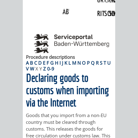
Angebote
»
Dienstleistungen Service BW
»
Verfahrensbeschreibung
ABWASSERBESEITIGUNG
RITSCHWEIER
SULZBACH
BEHÖRDENNUMMER
FAMILIEN
AUSSCHÜSSE
JUGENDGEMEINDE
115
BERATUNG
UND
TAGESORDNUNG
PROJEKTE
UND
BEIRÄTE
Procedure descriptions
/
A
B
C
D
E
F
G
H
I
J
K
L
M
N
O
P
Q
R
S
T
U
V
W
X
Y
Z
0-9
HILFE
AUSSCHUSS
HAUPTAUSSCHUSS
SITZUNGSUNTERL
Declaring goods to
KINDER
SENIOREN
FÜR
BERATUNGSERGEBNISS
ABGEORDNETE
customs when importing
UND
TECHNIK,
via the Internet
BETREUUNG
FREIZEITANGEBOTE
KINDER-
STADTRECHT
JUGENDLICHE
UMWELT
UND
BERATUNG
UND
Goods that you import from a non-EU
country must be cleared through
UND
PFLEGE
UND
JUGENDBEIRAT
customs. This releases the goods for
free circulation under customs law. This