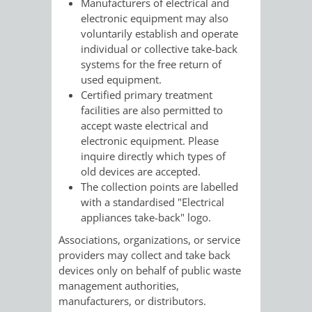
Manufacturers of electrical and
electronic equipment may also
VERKEHRSA
voluntarily establish and operate
individual or collective take-back
UND
systems for the free return of
used equipment.
GRÜNFLÄCH
Certified primary treatment
facilities are also permitted to
INFRASTRU
STRASSEN- 
accept waste electrical and
electronic equipment. Please
ND L
inquire directly which types of
old devices are accepted.
ANDSCHAF
The collection points are labelled
with a standardised "Electrical
appliances take-back" logo.
FRIEDHÖFE
BAUBETRI
Associations, organizations, or service
AMT
BÜRGER-
providers may collect and take back
devices only on behalf of public waste
FÜR
UND
management authorities,
manufacturers, or distributors.