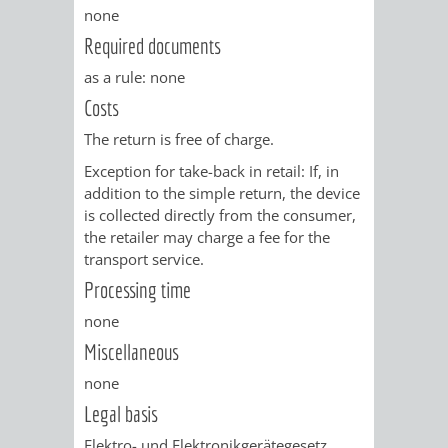
none
PRESSE-
RECHNUNGS
Required documents
as a rule: none
UND
REFERAT
Costs
ÖFFENTLICHKEITS
DES
The return is free of charge.
Exception for take-back in retail:
If, in
ERSTEN
addition to the simple return, the device
is collected directly from the consumer,
BÜRGERMEIS
the retailer may charge a fee for the
transport service.
REFERAT
STABSSTELL
Processing time
DES
RECHT
none
Miscellaneous
OBERBÜRGERMEI
STADTBIBLIO
none
Legal basis
STADTKÄMMEREI
STANDESAM
Elektro- und Elektronikgerätegesetz