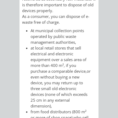
STADTENTWICKLUNG
HILFE
is therefore important to dispose of old
TAGESORDNUNG
BERATUNGSERGEBNI
devices properly.
BERATUNGSERGEBNISSE
As a consumer, you can dispose of e-
MENSCHEN
MENSCHEN
/
waste free of charge.
MIT
MIT
SITZUNGSUNTERLAGEN
At municipal collection points
operated by public waste
BEHINDERUNG
DEMENZ
UMLEGUNGSAUSSCHUSS
BERATENDE
management authorities,
at local retail stores that sell
MIGRANTEN
BAUHERREN
AUSSCHÜSSE
electrical and electronic
equipment over a sales area of
/
more than 400 m², if you
BAUHERRENBERATUNG
GRUNDSTÜCKSWERTERMITTLUNG
BERATUNGSERGEBNISS
purchase a comparable device,or
FLÜCHTLINGE
even without buying a new
RATHAUS
DENKMALSCHUTZ
VERKAUF
device, you may return up to
three small old electronic
STÄDTISCHER
AUFGABEN
STEUERVORTEILE
devices (none of which exceeds
25 cm in any external
BAUPLÄTZE
DER
SATZUNGEN
dimension),
BÜRGERMEISTER
ÄMTER
from food distributors (800 m²
UNTEREN
VERKAUF
IM
or more of shop space) who sell