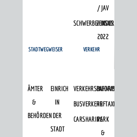
/ JAV
SCHWERBEHINDERTENVERTR
ZENSUS
2022
STADTWEGWEISER
VERKEHR
ÄMTER
EINRICHTUNGEN
VERKEHRSINFORMATIONEN
BAHNVERKEHR
&
IN
BUSVERKEHR
RUFTAXI
BEHÖRDEN
DER
CARSHARING
PARK
STADT
&