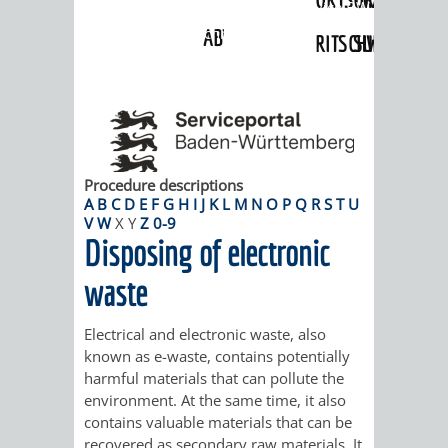
Angebote
»
Dienstleistungen Service BW
»
Verfahrensbeschreibung
ABWASSERBESEITIGUNG
RITSCHWEIER
SULZBACH
BEHÖRDENNUMMER
FAMILIEN
AUSSCHÜSSE
JUGENDGEMEINDE
115
BERATUNG
UND
TAGESORDNUNG
PROJEKTE
UND
BEIRÄTE
Procedure descriptions
/
A
B
C
D
E
F
G
H
I
J
K
L
M
N
O
P
Q
R
S
T
U
V
W
X
Y
Z
0-9
HILFE
AUSSCHUSS
HAUPTAUSSCHUSS
SITZUNGSUNTERL
Disposing of electronic
KINDER
SENIOREN
FÜR
BERATUNGSERGEBNISS
ABGEORDNETE
waste
UND
TECHNIK,
BETREUUNG
FREIZEITANGEBOTE
KINDER-
STADTRECHT
Electrical and electronic waste, also
known as e-waste, contains potentially
JUGENDLICHE
UMWELT
UND
BERATUNG
UND
harmful materials that can pollute the
environment. At the same time, it also
UND
PFLEGE
UND
JUGENDBEIRAT
contains valuable materials that can be
recovered as secondary raw materials. It