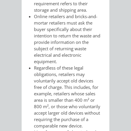
AN
requirement refers to their
WIRTSCHAFT
UND
storage and shipping area.
DEINE
Online retailers and bricks-and-
BAU)
KULTURBÜR
MUSEUM
mortar retailers must ask the
STADT
buyer specifically about their
GEBÄUDEBETRIEB
LIEGENSCHAFT
STADTTOURI
WIRTSCHA
intention to return the waste and
provide information on the
WIEDERVERMIETUNGSPRÄMIE
UND
subject of returning waste
IMMOBILIENMAN
electrical and electronic
STADTMAR
equipment.
Regardless of these legal
obligations, retailers may
AMT
AMT
voluntarily accept old devices
free of charge. This includes, for
FÜR
FÜR
example, retailers whose sales
area is smaller than 400 m² or
SOZIALE
STADTENTWI
800 m², or those who voluntarily
accept larger old devices without
ANGELEGENHEITE
AMT
requiring the purchase of a
comparable new device.
INTEGRATIONSBE
FÜR