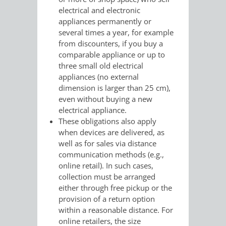
/
electrical and electronic
AMT
AMT
DENKMALSCHUTZBEHÖRDE
STÄDTISCHER
BEREICH
appliances permanently or
DEZERNATE
several times a year, for example
FÜR
FÜR
HÄUSER
DENKMALSCHUTZ
from discounters, if you buy a
comparable appliance or up to
BAURECHT
BILDUNG
/
three small old electrical
GENEHMIGUNGSVERFAHREN
TAG
appliances (no external
UND
UND
LIEGENSCHAFTEN
dimension is larger than 25 cm),
DES
even without buying a new
DENKMALSCHUTZ
SPORT
ABWASSERBESEITIGUNG
electrical appliance.
OFFENEN
These obligations also apply
AMT
AMT
when devices are delivered, as
DENKMALS
ERSCHLIESSUNGSBEITRAG
well as for sales via distance
FÜR
FÜR
communication methods (e.g.,
ANTRAGSVERFAHREN
online retail). In such cases,
IMMOBILIENWIRT
KULTUR,
collection must be arranged
VERMIETE
either through free pickup or the
TOURISMUS
STABSSTELLE
HOCHBAU
provision of a return option
DOCH
within a reasonable distance. For
&
BÄDER
(PLANUNG
online retailers, the size