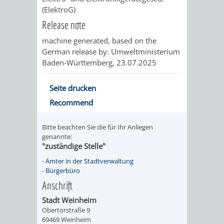
(ElektroG)
FINANZEN
STEUERABTEIL
HEIRATEN
Release note
UND
IN
GRUNDSTEUER
machine generated, based on the
German release by: Umweltministerium
HAUSHALT
WEINHEIM
STADTKASSE
Baden-Württemberg, 23.07.2025
INFORMATIO
WEINHEIME
BETEILIGUNGSMA
Seite drucken
DES
KIRCHEN
Recommend
STANDESAM
FOTOMOTIV
Bitte beachten Sie die für Ihr Anliegen
genannte:
"zuständige Stelle"
-
-
Ämter in der Stadtverwaltung
WEINHEIM
-
Bürgerbüro
Anschrift
ALS
Stadt Weinheim
Obertorstraße 9
GASTGEBER
69469 Weinheim