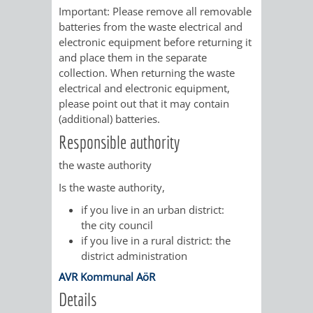
VERMESSUNG,
ORDNUNGSA
Important: Please remove all removable
batteries from the waste electrical and
BODENORDNUNG
AUSLÄNDERA
BÜRGERB
electronic equipment before returning it
and place them in the separate
UND
GEWERBE-
ÖFFENTLI
collection. When returning the waste
electrical and electronic equipment,
GEOINFORMATIO
UND
SICHERHEI
please point out that it may contain
(additional) batteries.
GESUNDHEIT
ORDNUNG
Responsible authority
UND
the waste authority
Is the waste authority,
VERKEHR
if you live in an urban district:
the city council
VERKEHRS
BUSSGEL
if you live in a rural district: the
district administration
GEMEINDE
AKTUELL
AVR Kommunal AöR
Details
VERKEHR