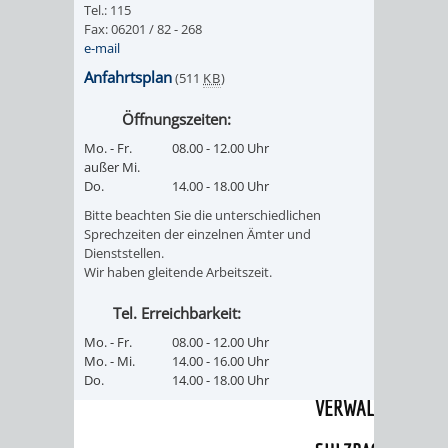
Tel.: 115
UMWELT-
VERWALTUNG
Fax: 06201 / 82 - 268
e-mail
UND
HOHENSACH
Anfahrtsplan
(511
KB
)
KLIMASCHUTZ
Öffnungszeiten:
VERWALTUNG
Mo. - Fr.
08.00 - 12.00 Uhr
KLIMASCHUTZ
LÜTZELSACH
außer Mi.
Do.
14.00 - 18.00 Uhr
UND
Bitte beachten Sie die unterschiedlichen
VERWALTUNG
Sprechzeiten der einzelnen Ämter und
Dienststellen.
ENERGIEMANAGE
OBERFLOCKE
Wir haben gleitende Arbeitszeit.
VERWALTUNGSSTE
VERWALTUNG
Tel. Erreichbarkeit:
Mo. - Fr.
08.00 - 12.00 Uhr
RIPPENWEIER
RITSCHWEIE
Mo. - Mi.
14.00 - 16.00 Uhr
Do.
14.00 - 18.00 Uhr
VERWALTUNGSSTE