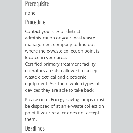
Prerequisite
RENTENABTE
UNTERBRI
none
VON
Procedure
Contact your city or district
OBDACHL
administration or your local waste
management company to find out
UND
where the e-waste collection point is
located in your area.
FLÜCHTLI
Certified primary treatment facility
operators are also allowed to accept
EIGENBETRIEB
FEUERWEHR
waste electrical and electronic
equipment. Ask them which types of
STADTENTWÄSSE
PERSONAL-
devices they are able to take back.
Please note
:
Energy-saving lamps must
UND
be disposed of at an e-waste collection
point if your retailer does not accept
ORGANISAT
them.
Deadlines
STADTARCHI