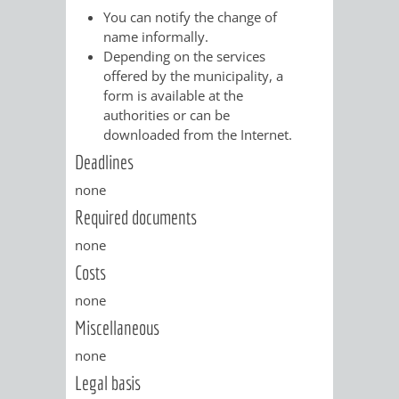
/
You can notify the change of
AMT
AMT
DENKMALSCHUTZBEHÖRDE
STÄDTISCHER
name informally.
BEREICH
DEZERNATE
Depending on the services
FÜR
FÜR
HÄUSER
offered by the municipality, a
DENKMALSCHUTZ
form is available at the
BAURECHT
BILDUNG
/
authorities or can be
GENEHMIGUNGSVERFAHREN
TAG
downloaded from the Internet.
UND
UND
LIEGENSCHAFTEN
Deadlines
DES
DENKMALSCHUTZ
SPORT
none
ABWASSERBESEITIGUNG
OFFENEN
Required documents
AMT
AMT
DENKMALS
ERSCHLIESSUNGSBEITRAG
none
FÜR
FÜR
Costs
ANTRAGSVERFAHREN
none
IMMOBILIENWIRT
KULTUR,
Miscellaneous
VERMIETE
TOURISMUS
STABSSTELLE
HOCHBAU
none
DOCH
&
Legal basis
BÄDER
(PLANUNG