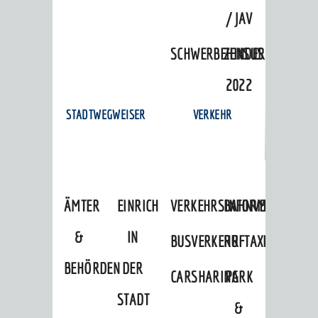
/ JAV
Zensus 2022
SCHWERBEHINDERTENVERTR
ZENSUS
STADTWEGWEISER
Ämter & Behörden
2022
Einrichtungen in der Stadt
STADTWEGWEISER
VERKEHR
VERKEHR
Verkehrsinformationen
Bahnverkehr
ÄMTER
EINRICHTUNGEN
VERKEHRSINFORMATIONEN
BAHNVERKEHR
Busverkehr
&
IN
BUSVERKEHR
RUFTAXI
Ruftaxi
BEHÖRDEN
DER
CARSHARING
PARK
Carsharing
STADT
Park & Ride
&