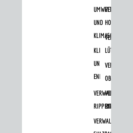
UMWELT-
VERWALTUNG
Menschen mit Demenz
Migranten / Flüchtlinge
UND
HOHENSACH
Bauherren
KLIMASCHUTZ
VERWALTUNG
Vermiete doch an deine Stadt
KLIMASCHUTZ
LÜTZELSACH
POLITIK & GREMIEN
UND
VERWALTUNG
Oberbürgermeister
ENERGIEMANAGE
OBERFLOCKE
Bürgerinformationssystem
Gemeinderat
VERWALTUNGSSTE
VERWALTUNG
Ortschaftsräte
RIPPENWEIER
RITSCHWEIE
Ausschüsse und Beiräte
VERWALTUNGSSTE
Jugendgemeinderat