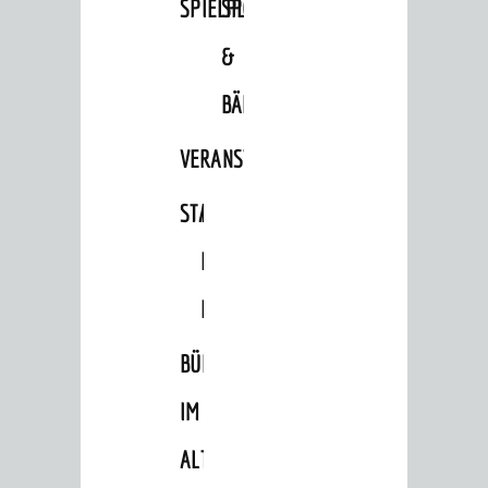
SPIELPLÄTZE
SPORTSTÄTTEN
&
BÄDER
VERANSTALTUNGSRÄUME
STADTHALLE
ROLF-
ENGELBRECHT-
HAUS
BÜRGERSAAL
IM
ALTEN