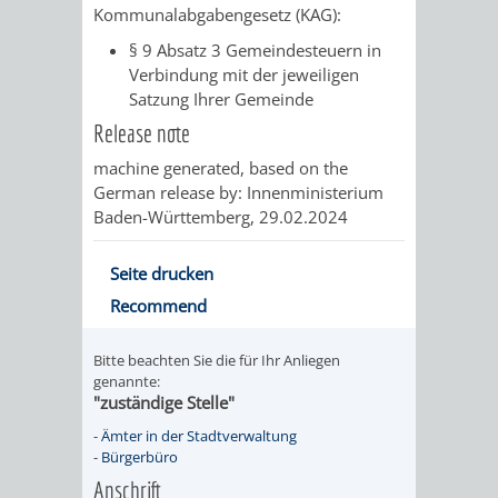
AN
Kommunalabgabengesetz (KAG):
WIRTSCHAFT
UND
§ 9 Absatz 3 Gemeindesteuern in
DEINE
Verbindung mit der jeweiligen
BAU)
KULTURBÜR
MUSEUM
Satzung Ihrer Gemeinde
STADT
Release note
GEBÄUDEBETRIEB
LIEGENSCHAFT
STADTTOURI
WIRTSCHA
WIEDERVERMIETUNGSPRÄMIE
machine generated, based on the
UND
IMMOBILIENMAN
German release by: Innenministerium
Baden-Württemberg, 29.02.2024
STADTMAR
Seite drucken
AMT
AMT
Recommend
FÜR
FÜR
Bitte beachten Sie die für Ihr Anliegen
genannte:
SOZIALE
STADTENTWI
"zuständige Stelle"
ANGELEGENHEITE
-
Ämter in der Stadtverwaltung
AMT
-
Bürgerbüro
Anschrift
INTEGRATIONSBE
FÜR