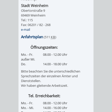
Stadt Weinheim
VERKEHRSA
Obertorstraße 9
69469 Weinheim
Tel.: 115
UND
Fax: 06201 / 82 - 268
e-mail
GRÜNFLÄCH
Anfahrtsplan
(511
KB
)
INFRASTRU
STRASSEN- 
Öffnungszeiten:
Mo. - Fr.
08.00 - 12.00 Uhr
ND L
außer Mi.
Do.
14.00 - 18.00 Uhr
ANDSCHAF
Bitte beachten Sie die unterschiedlichen
Sprechzeiten der einzelnen Ämter und
FRIEDHÖFE
BAUBETRI
Dienststellen.
Wir haben gleitende Arbeitszeit.
AMT
BÜRGER-
Tel. Erreichbarkeit:
FÜR
UND
Mo. - Fr.
08.00 - 12.00 Uhr
Mo. - Mi.
14.00 - 16.00 Uhr