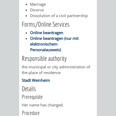
STADTENTWICKLUNG
HILFE
Marriage
TAGESORDNUNG
BERATUNGSERGEBNI
Divorce
BERATUNGSERGEBNISSE
Dissolution of a civil partnership
MENSCHEN
MENSCHEN
/
Forms/Online Services
MIT
MIT
SITZUNGSUNTERLAGEN
Online beantragen
Online beantragen (nur mit
BEHINDERUNG
DEMENZ
UMLEGUNGSAUSSCHUSS
BERATENDE
elektronischem
Personalausweis)
MIGRANTEN
BAUHERREN
AUSSCHÜSSE
Responsible authority
/
BAUHERRENBERATUNG
GRUNDSTÜCKSWERTERMITTLUNG
BERATUNGSERGEBNISS
the municipal or city administration of
the place of residence
FLÜCHTLINGE
RATHAUS
DENKMALSCHUTZ
VERKAUF
Stadt Weinheim
Details
STÄDTISCHER
AUFGABEN
STEUERVORTEILE
Prerequisite
BAUPLÄTZE
DER
SATZUNGEN
Her name has changed.
BÜRGERMEISTER
ÄMTER
Procedure
UNTEREN
VERKAUF
IM