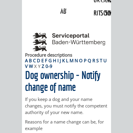
Angebote
»
Dienstleistungen Service BW
»
Verfahrensbeschreibung
ABWASSERBESEITIGUNG
RITSCHWEIER
SULZBACH
BEHÖRDENNUMMER
FAMILIEN
AUSSCHÜSSE
JUGENDGEMEINDE
115
BERATUNG
UND
TAGESORDNUNG
PROJEKTE
UND
BEIRÄTE
Procedure descriptions
/
A
B
C
D
E
F
G
H
I
J
K
L
M
N
O
P
Q
R
S
T
U
V
W
X
Y
Z
0-9
HILFE
AUSSCHUSS
HAUPTAUSSCHUSS
SITZUNGSUNTERL
Dog ownership - Notify
KINDER
SENIOREN
FÜR
BERATUNGSERGEBNISS
ABGEORDNETE
change of name
UND
TECHNIK,
BETREUUNG
FREIZEITANGEBOTE
KINDER-
STADTRECHT
If you keep a dog and your name
changes, you must notify the competent
JUGENDLICHE
UMWELT
UND
BERATUNG
UND
authority of your new name.
UND
Reasons for a name change can be, for
PFLEGE
UND
JUGENDBEIRAT
example