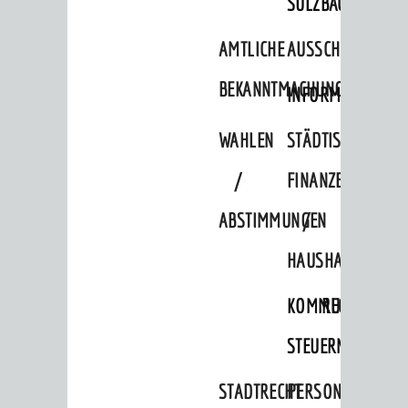
SULZBACH
Abgeordnete
Stadtrecht
AMTLICHE
AUSSCHREIBUNGE
BEKANNTMACHUNGEN
RATHAUS
INFORMATIONSPF
Bürgermeister / Dezernate
WAHLEN
STÄDTISCHE
Ämter
/
FINANZEN
Amtliche Bekanntmachungen
ABSTIMMUNGEN
/
Ausschreibungen
HAUSHALT
Wahlen / Abstimmungen
Städtische Finanzen / Haushalt
KOMMUNALE
RECHNUNGSS
Stadtrecht
STEUERN
Personalrat / JAV
STADTRECHT
PERSONALRAT
Schwerbehindertenvertretung