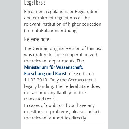
Legal basis
FINANZEN
STEUERABTEIL
HEIRATEN
Enrolment regulations or Registration
and enrolment regulations of the
UND
IN
GRUNDSTEUER
relevant institution of higher education
(Immatrikulationsordnung)
HAUSHALT
WEINHEIM
STADTKASSE
Release note
INFORMATIO
WEINHEIME
The German original version of this text
BETEILIGUNGSMA
was drafted in close cooperation with
DES
KIRCHEN
the relevant departments. The
Ministerium für Wissenschaft,
STANDESAM
FOTOMOTIV
Forschung und Kunst
released it on
11.03.2019. Only the German text is
-
legally binding. The Federal State does
not assume any liability for the
WEINHEIM
translated texts.
In cases of doubt or if you have any
ALS
questions or problems, please contact
the relevant authorities directly.
GASTGEBER