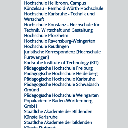
Hochschule Heilbronn, Campus
Künzelsau - Reinhold-Würth-Hochschule
VERKEHRSA
Hochschule Karlsruhe - Technik und
Wirtschaft
UND
Hochschule Konstanz - Hochschule für
Technik, Wirtschaft und Gestaltung
Hochschule Pforzheim
GRÜNFLÄCH
Hochschule Ravensburg-Weingarten
Hochschule Reutlingen
INFRASTRU
STRASSEN- 
juristische Korrespondenz [Hochschule
Furtwangen]
Karlsruhe Institute of Technology (KIT)
ND L
Pädagogische Hochschule Freiburg
Pädagogische Hochschule Heidelberg
ANDSCHAF
Pädagogische Hochschule Karlsruhe
Pädagogische Hochschule Schwäbisch
FRIEDHÖFE
BAUBETRI
Gmünd
Pädagogische Hochschule Weingarten
Popakademie Baden-Württemberg
AMT
BÜRGER-
GmbH
Staatliche Akademie der Bildenden
FÜR
UND
Künste Karlsruhe
Staatliche Akademie der bildenden
Künste Stuttgart