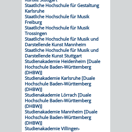
VERMESSUNG,
ORDNUNGSA
Staatliche Hochschule für Gestaltung
Karlsruhe
BODENORDNUNG
AUSLÄNDERA
BÜRGERB
Staatliche Hochschule für Musik
Freiburg
UND
Staatliche Hochschule für Musik
GEWERBE-
ÖFFENTLI
Trossingen
Staatliche Hochschule für Musik und
GEOINFORMATIO
UND
SICHERHEI
Darstellende Kunst Mannheim
Staatliche Hochschule für Musik und
Darstellende Kunst Stuttgart
GESUNDHEIT
ORDNUNG
Studienakademie Heidenheim [Duale
Hochschule Baden-Württemberg
UND
(DHBW)]
Studienakademie Karlsruhe [Duale
VERKEHR
Hochschule Baden-Württemberg
(DHBW)]
Studienakademie Lörrach [Duale
VERKEHRS
BUSSGEL
Hochschule Baden-Württemberg
(DHBW)]
Studienakademie Mannheim [Duale
GEMEINDE
AKTUELL
Hochschule Baden-Württemberg
(DHBW)]
VERKEHR
Studienakademie Villingen-