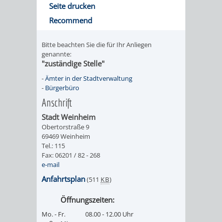
Seite drucken
UMWELT-
VERWALTUNG
Recommend
UND
HOHENSACH
Bitte beachten Sie die für Ihr Anliegen
genannte:
KLIMASCHUTZ
VERWALTUNG
"zuständige Stelle"
-
Ämter in der Stadtverwaltung
KLIMASCHUTZ
LÜTZELSACH
-
Bürgerbüro
Anschrift
UND
VERWALTUNG
Stadt Weinheim
ENERGIEMANAGE
Obertorstraße 9
OBERFLOCKE
69469 Weinheim
Tel.: 115
VERWALTUNGSSTE
VERWALTUNG
Fax: 06201 / 82 - 268
e-mail
RIPPENWEIER
RITSCHWEIE
Anfahrtsplan
(511
KB
)
Öffnungszeiten:
VERWALTUNGSSTE
Mo. - Fr.
08.00 - 12.00 Uhr