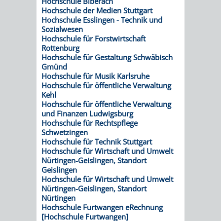
Hochschule Biberach
AN
Hochschule der Medien Stuttgart
WIRTSCHAFT
UND
Hochschule Esslingen - Technik und
DEINE
Sozialwesen
BAU)
KULTURBÜR
MUSEUM
Hochschule für Forstwirtschaft
STADT
Rottenburg
Hochschule für Gestaltung Schwäbisch
GEBÄUDEBETRIEB
LIEGENSCHAFT
STADTTOURI
WIRTSCHA
Gmünd
WIEDERVERMIETUNGSPRÄMIE
Hochschule für Musik Karlsruhe
UND
IMMOBILIENMAN
Hochschule für öffentliche Verwaltung
Kehl
STADTMAR
Hochschule für öffentliche Verwaltung
und Finanzen Ludwigsburg
Hochschule für Rechtspflege
AMT
AMT
Schwetzingen
Hochschule für Technik Stuttgart
FÜR
FÜR
Hochschule für Wirtschaft und Umwelt
Nürtingen-Geislingen, Standort
Geislingen
SOZIALE
STADTENTWI
Hochschule für Wirtschaft und Umwelt
Nürtingen-Geislingen, Standort
ANGELEGENHEITE
AMT
Nürtingen
Hochschule Furtwangen eRechnung
[Hochschule Furtwangen]
INTEGRATIONSBE
FÜR