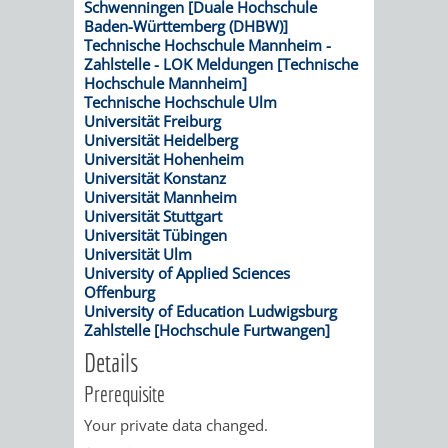
Schwenningen [Duale Hochschule
RENTENABTE
UNTERBRI
Baden-Württemberg (DHBW)]
Technische Hochschule Mannheim -
Zahlstelle - LOK Meldungen [Technische
VON
Hochschule Mannheim]
Technische Hochschule Ulm
OBDACHL
Universität Freiburg
Universität Heidelberg
UND
Universität Hohenheim
Universität Konstanz
Universität Mannheim
FLÜCHTLI
Universität Stuttgart
Universität Tübingen
EIGENBETRIEB
FEUERWEHR
Universität Ulm
University of Applied Sciences
Offenburg
STADTENTWÄSSE
PERSONAL-
University of Education Ludwigsburg
Zahlstelle [Hochschule Furtwangen]
UND
Details
ORGANISAT
Prerequisite
Your private data changed.
STADTARCHI