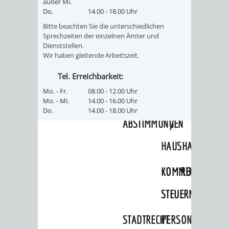
SULZBACH
außer Mi.
Do.
14.00 - 18.00 Uhr
AMTLICHE
AUSSCHREIBUNGE
Bitte beachten Sie die unterschiedlichen
Sprechzeiten der einzelnen Ämter und
Dienststellen.
BEKANNTMACHUNGEN
INFORMATIONSPF
Wir haben gleitende Arbeitszeit.
Tel. Erreichbarkeit:
WAHLEN
STÄDTISCHE
Mo. - Fr.
08.00 - 12.00 Uhr
/
FINANZEN
Mo. - Mi.
14.00 - 16.00 Uhr
Do.
14.00 - 18.00 Uhr
ABSTIMMUNGEN
/
HAUSHALT
KOMMUNALE
RECHNUNGSS
STEUERN
STADTRECHT
PERSONALRAT