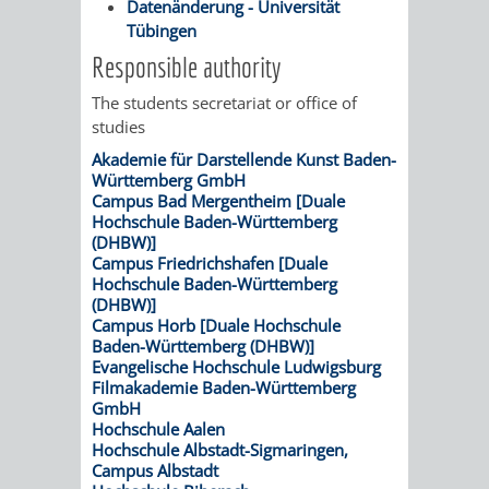
Datenänderung - Universität
/
AMT
AMT
Tübingen
DENKMALSCHUTZBEHÖRDE
STÄDTISCHER
BEREICH
Responsible authority
DEZERNATE
FÜR
FÜR
HÄUSER
DENKMALSCHUTZ
The students secretariat or office of
BAURECHT
BILDUNG
studies
/
GENEHMIGUNGSVERFAHREN
TAG
Akademie für Darstellende Kunst Baden-
UND
UND
Württemberg GmbH
LIEGENSCHAFTEN
DES
Campus Bad Mergentheim [Duale
DENKMALSCHUTZ
SPORT
Hochschule Baden-Württemberg
ABWASSERBESEITIGUNG
(DHBW)]
OFFENEN
Campus Friedrichshafen [Duale
AMT
AMT
Hochschule Baden-Württemberg
DENKMALS
ERSCHLIESSUNGSBEITRAG
(DHBW)]
FÜR
FÜR
Campus Horb [Duale Hochschule
Baden-Württemberg (DHBW)]
ANTRAGSVERFAHREN
Evangelische Hochschule Ludwigsburg
IMMOBILIENWIRT
KULTUR,
Filmakademie Baden-Württemberg
VERMIETE
GmbH
TOURISMUS
STABSSTELLE
HOCHBAU
Hochschule Aalen
DOCH
Hochschule Albstadt-Sigmaringen,
&
Campus Albstadt
BÄDER
(PLANUNG