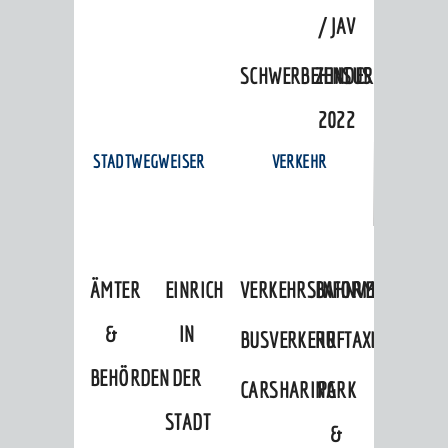
/ JAV
SCHWERBEHINDERTENVERTR
ZENSUS
2022
STADTWEGWEISER
VERKEHR
ÄMTER
EINRICHTUNGEN
VERKEHRSINFORMATIONEN
BAHNVERKEHR
&
IN
BUSVERKEHR
RUFTAXI
BEHÖRDEN
DER
CARSHARING
PARK
STADT
&