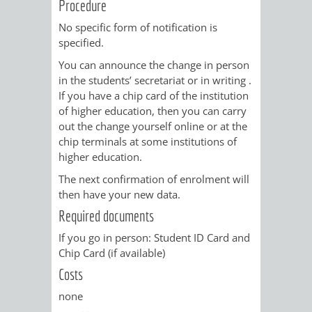
Procedure
No specific form of notification is
PRESSE-
RECHNUNGS
specified.
UND
REFERAT
You can announce the change in person
in the students’ secretariat or in writing .
ÖFFENTLICHKEITS
DES
If you have a chip card of the institution
of higher education, then you can carry
ERSTEN
out the change yourself online or at the
chip terminals at some institutions of
BÜRGERMEIS
higher education.
The next confirmation of enrolment will
REFERAT
STABSSTELL
then have your new data.
Required documents
DES
RECHT
If you go in person: Student ID Card and
OBERBÜRGERMEI
Chip Card (if available)
STADTBIBLIO
Costs
STADTKÄMMEREI
STANDESAM
none