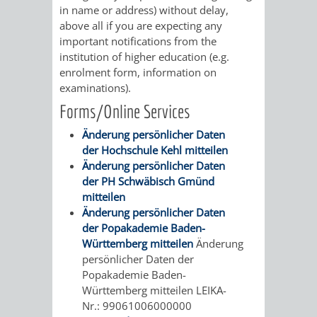
STADTENTWICKLUNG
HILFE
in name or address) without delay,
TAGESORDNUNG
BERATUNGSERGEBNI
above all if you are expecting any
BERATUNGSERGEBNISSE
important notifications from the
MENSCHEN
MENSCHEN
/
institution of higher education (e.g.
enrolment form, information on
MIT
MIT
SITZUNGSUNTERLAGEN
examinations).
BEHINDERUNG
DEMENZ
Forms/Online Services
UMLEGUNGSAUSSCHUSS
BERATENDE
Änderung persönlicher Daten
MIGRANTEN
BAUHERREN
AUSSCHÜSSE
der Hochschule Kehl mitteilen
Änderung persönlicher Daten
/
BAUHERRENBERATUNG
GRUNDSTÜCKSWERTERMITTLUNG
BERATUNGSERGEBNISS
der PH Schwäbisch Gmünd
mitteilen
FLÜCHTLINGE
RATHAUS
Änderung persönlicher Daten
DENKMALSCHUTZ
VERKAUF
der Popakademie Baden-
Württemberg mitteilen
Änderung
STÄDTISCHER
AUFGABEN
STEUERVORTEILE
persönlicher Daten der
Popakademie Baden-
BAUPLÄTZE
DER
SATZUNGEN
Württemberg mitteilen LEIKA-
BÜRGERMEISTER
ÄMTER
Nr.: 99061006000000
UNTEREN
VERKAUF
IM