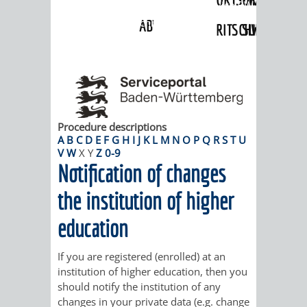
Angebote
»
Dienstleistungen Service BW
»
Verfahrensbeschreibung
ABWASSERBESEITIGUNG
RITSCHWEIER
SULZBACH
BEHÖRDENNUMMER
FAMILIEN
AUSSCHÜSSE
JUGENDGEMEINDE
115
BERATUNG
UND
TAGESORDNUNG
PROJEKTE
UND
BEIRÄTE
Procedure descriptions
/
A
B
C
D
E
F
G
H
I
J
K
L
M
N
O
P
Q
R
S
T
U
V
W
X
Y
Z
0-9
HILFE
AUSSCHUSS
HAUPTAUSSCHUSS
SITZUNGSUNTERL
Notification of changes
KINDER
SENIOREN
FÜR
BERATUNGSERGEBNISS
ABGEORDNETE
the institution of higher
UND
TECHNIK,
education
BETREUUNG
FREIZEITANGEBOTE
KINDER-
STADTRECHT
JUGENDLICHE
UMWELT
UND
BERATUNG
UND
If you are registered (enrolled) at an
institution of higher education, then you
UND
PFLEGE
UND
JUGENDBEIRAT
should notify the institution of any
changes in your private data (e.g. change