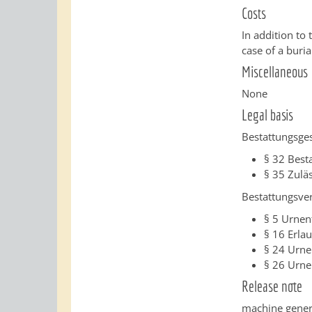
Costs
In addition to 
case of a buria
Miscellaneous
None
Legal basis
Bestattungsges
§ 32 Best
§ 35 Zulä
Bestattungsve
§ 5 Urnen
§ 16 Erla
§ 24 Urne
§ 26 Urne
Release note
machine gener