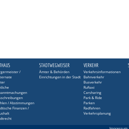
THAUS
STADTWEGWEISER
VERKEHR
germeister /
Ämter & Behörden
Verkehrsinformationen
zernate
Einrichtungen in der Stadt
Bahnverkehr
ter
Busverkehr
tliche
Ruftaxi
kanntmachungen
Carsharing
sschreibungen
Park & Ride
hlen / Abstimmungen
Parken
dtische Finanzen /
Radfahren
ushalt
Verkehrsplanung
dtrecht
sonalrat / JAV
Impressum
hwerbehindertenvertretung