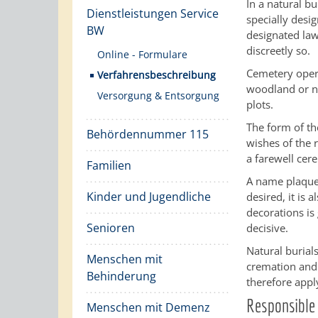
In a natural bu
Dienstleistungen Service
specially desig
BW
designated law
discreetly so.
Online - Formulare
Cemetery opera
Verfahrensbeschreibung
woodland or na
Versorgung & Entsorgung
plots.
The form of th
Behördennummer 115
wishes of the r
a farewell cer
Familien
A name plaque 
Kinder und Jugendliche
desired, it is 
decorations is
Senioren
decisive.
Natural burial
Menschen mit
cremation and 
Behinderung
therefore appl
Responsible 
Menschen mit Demenz