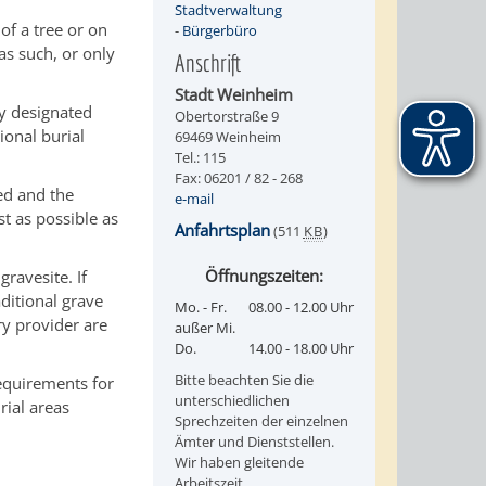
Stadtverwaltung
 of a tree or on
-
Bürgerbüro
as such, or only
Anschrift
Stadt Weinheim
ly designated
Obertorstraße 9
ional burial
69469 Weinheim
Tel.: 115
Fax: 06201 / 82 - 268
ed and the
e-mail
st as possible as
Anfahrtsplan
(511
KB
)
Öffnungszeiten:
ravesite. If
aditional grave
Mo. - Fr.
08.00 - 12.00 Uhr
ry provider are
außer Mi.
Do.
14.00 - 18.00 Uhr
Bitte beachten Sie die
requirements for
unterschiedlichen
rial areas
Sprechzeiten der einzelnen
Ämter und Dienststellen.
Wir haben gleitende
Arbeitszeit.