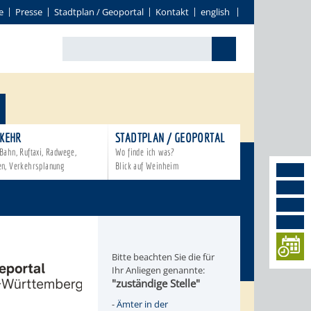
e
Presse
Stadtplan / Geoportal
Kontakt
english
KEHR
STADTPLAN / GEOPORTAL
Bahn, Ruftaxi, Radwege,
Wo finde ich was?
en, Verkehrsplanung
Blick auf Weinheim
Bitte beachten Sie die für
Ihr Anliegen genannte:
"zuständige Stelle"
-
Ämter in der