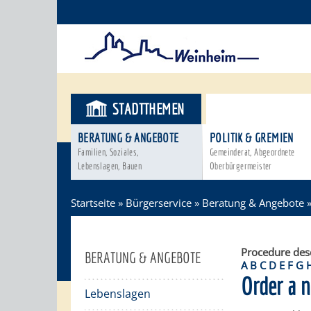
STADTTHEMEN
BÜRGERSER
BERATUNG & ANGEBOTE
POLITIK & GREMIEN
Familien, Soziales,
Gemeinderat, Abgeordnete
Lebenslagen, Bauen
Oberbürgermeister
Startseite
»
Bürgerservice
»
Beratung & Angebote
Procedure des
BERATUNG & ANGEBOTE
A
B
C
D
E
F
G
Order a n
Lebenslagen