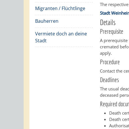
The respective
Migranten / Flüchtlinge
Stadt Weinhe
Bauherren
Details
Prerequisite
Vermiete doch an deine
Stadt
A prerequisite
cremated befor
apply.
Procedure
Contact the ce
Deadlines
The usual dead
deceased pers
Required docu
Death cert
Death cer
Authorisa