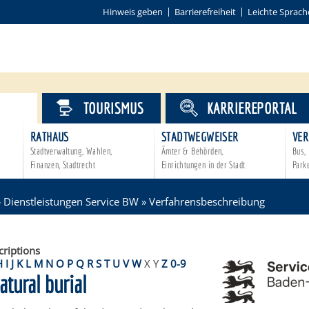
Hinweis geben
Barrierefreiheit
Leichte Sprach
VICE
TOURISMUS
KARRIEREPORTAL
RATHAUS
STADTWEGWEISER
VER
Stadtverwaltung, Wahlen,
Ämter & Behörden,
Bus, 
Finanzen, Stadtrecht
Einrichtungen in der Stadt
Park
»
Dienstleistungen Service BW
»
Verfahrensbeschreibung
criptions
H
I
J
K
L
M
N
O
P
Q
R
S
T
U
V
W
X
Y
Z
0-9
atural burial