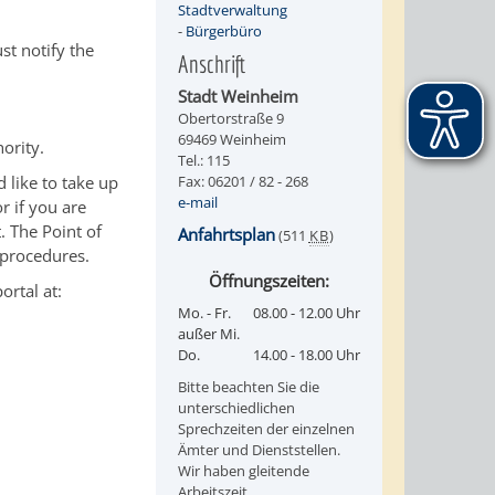
Stadtverwaltung
-
Bürgerbüro
st notify the
Anschrift
Stadt Weinheim
Obertorstraße 9
69469 Weinheim
hority.
Tel.: 115
like to take up
Fax: 06201 / 82 - 268
e-mail
r if you are
. The Point of
Anfahrtsplan
(511
KB
)
 procedures.
Öffnungszeiten:
ortal at:
Mo. - Fr.
08.00 - 12.00 Uhr
außer Mi.
Do.
14.00 - 18.00 Uhr
Bitte beachten Sie die
unterschiedlichen
Sprechzeiten der einzelnen
Ämter und Dienststellen.
Wir haben gleitende
Arbeitszeit.