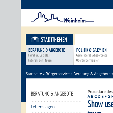
STADTTHEMEN
BÜRGERSER
BERATUNG & ANGEBOTE
POLITIK & GREMIEN
Familien, Soziales,
Gemeinderat, Abgeordnete
Lebenslagen, Bauen
Oberbürgermeister
Startseite
»
Bürgerservice
»
Beratung & Angebote
Procedure des
BERATUNG & ANGEBOTE
A
B
C
D
E
F
G
Show use 
Lebenslagen