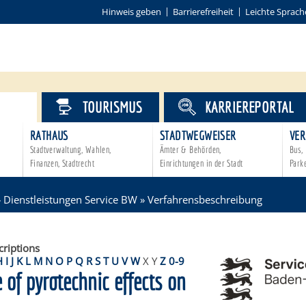
Hinweis geben
Barrierefreiheit
Leichte Sprach
VICE
TOURISMUS
KARRIEREPORTAL
RATHAUS
STADTWEGWEISER
VER
Stadtverwaltung, Wahlen,
Ämter & Behörden,
Bus, 
Finanzen, Stadtrecht
Einrichtungen in der Stadt
Park
»
Dienstleistungen Service BW
»
Verfahrensbeschreibung
criptions
H
I
J
K
L
M
N
O
P
Q
R
S
T
U
V
W
X
Y
Z
0-9
of pyrotechnic effects on