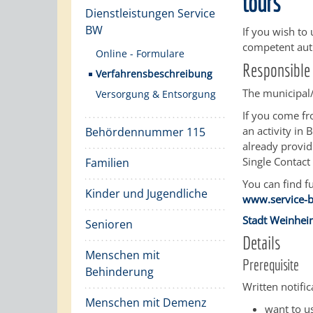
tours
Dienstleistungen Service
BW
If you wish to 
competent auth
Online - Formulare
Responsible 
Verfahrensbeschreibung
The municipal/c
Versorgung & Entsorgung
If you come f
an activity in
Behördennummer 115
already providi
Single Contact
Familien
You can find fu
Kinder und Jugendliche
www.service-b
Stadt Weinhe
Senioren
Details
Menschen mit
Prerequisite
Behinderung
Written notific
Menschen mit Demenz
want to u