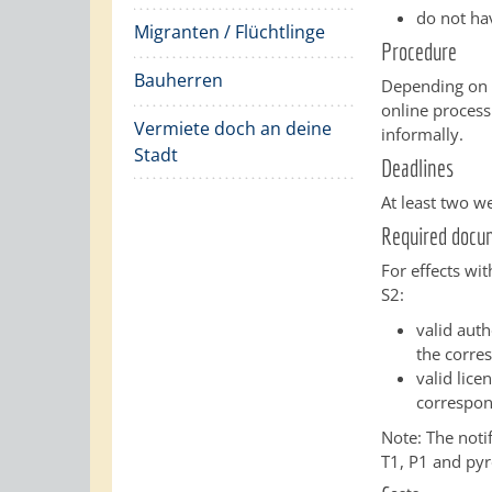
do not ha
Migranten / Flüchtlinge
Procedure
Bauherren
Depending on 
online process
Vermiete doch an deine
informally.
Stadt
Deadlines
At least two w
Required docu
For effects wit
S2:
valid aut
the corres
valid lice
correspon
Note: The notif
T1, P1 and pyr