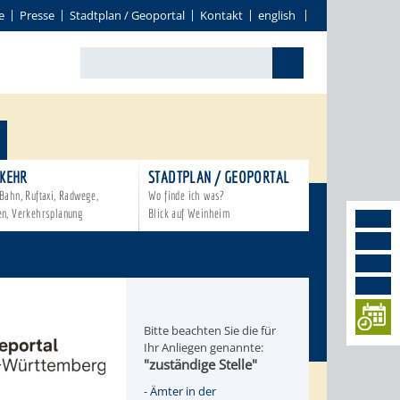
e
Presse
Stadtplan / Geoportal
Kontakt
english
KEHR
STADTPLAN / GEOPORTAL
Bahn, Ruftaxi, Radwege,
Wo finde ich was?
en, Verkehrsplanung
Blick auf Weinheim
Bitte beachten Sie die für
Ihr Anliegen genannte:
"zuständige Stelle"
-
Ämter in der