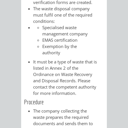
VERMESSUNG,
ORDNUNGSA
verification forms are created.
The waste disposal company
BODENORDNUNG
must fulfil one of the required
AUSLÄNDERA
BÜRGERB
conditions:
UND
Specialised waste
GEWERBE-
ÖFFENTLI
management company
GEOINFORMATIO
EMAS certification
UND
SICHERHEI
Exemption by the
authority
GESUNDHEIT
ORDNUNG
It must be a type of waste that is
UND
listed in Annex 2 of the
Ordinance on Waste Recovery
VERKEHR
and Disposal Records. Please
contact the competent authority
for more information.
VERKEHRS
BUSSGEL
Procedure
GEMEINDE
AKTUELL
The company collecting the
waste prepares the required
VERKEHR
documents and sends them to