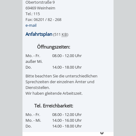
Obertorstraße 9
/ JAV
69469 Weinheim
Tel.: 115
Fax: 06201 / 82 - 268
SCHWERBEHINDERTENVERTR
ZENSUS
e-mail
Anfahrtsplan
(511
KB
)
2022
Öffnungszeiten:
STADTWEGWEISER
VERKEHR
Mo. - Fr.
08.00 - 12.00 Uhr
außer Mi.
Do.
14.00 - 18.00 Uhr
Bitte beachten Sie die unterschiedlichen
Sprechzeiten der einzelnen Ämter und
ÄMTER
EINRICHTUNGEN
VERKEHRSINFORMATIONEN
BAHNVERKEHR
Dienststellen.
Wir haben gleitende Arbeitszeit.
&
IN
BUSVERKEHR
RUFTAXI
Tel. Erreichbarkeit:
BEHÖRDEN
DER
Mo. - Fr.
08.00 - 12.00 Uhr
CARSHARING
PARK
Mo. - Mi.
14.00 - 16.00 Uhr
Do.
14.00 - 18.00 Uhr
STADT
&