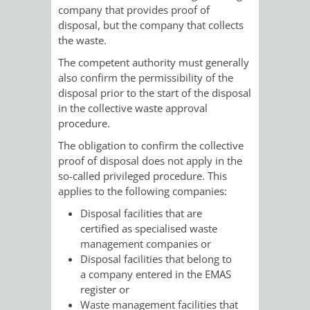
company that provides proof of
/
AMT
AMT
DENKMALSCHUTZBEHÖRDE
STÄDTISCHER
disposal, but the company that collects
BEREICH
the waste.
DEZERNATE
FÜR
FÜR
HÄUSER
DENKMALSCHUTZ
The competent authority must generally
BAURECHT
BILDUNG
also confirm the permissibility of the
/
disposal prior to the start of the disposal
GENEHMIGUNGSVERFAHREN
TAG
UND
UND
in the collective waste approval
LIEGENSCHAFTEN
procedure.
DES
DENKMALSCHUTZ
SPORT
The obligation to confirm the collective
ABWASSERBESEITIGUNG
OFFENEN
proof of disposal does not apply in the
AMT
AMT
so-called privileged procedure. This
DENKMALS
ERSCHLIESSUNGSBEITRAG
applies to the following companies:
FÜR
FÜR
Disposal facilities that are
ANTRAGSVERFAHREN
certified as specialised waste
IMMOBILIENWIRT
KULTUR,
management companies or
VERMIETE
Disposal facilities that belong to
TOURISMUS
STABSSTELLE
HOCHBAU
a company entered in the EMAS
DOCH
register or
&
BÄDER
(PLANUNG
Waste management facilities that