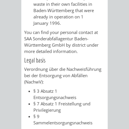
waste in their own facilities in
UMWELT-
VERWALTUNG
Baden-Württemberg that were
already in operation on 1
UND
HOHENSACH
January 1996.
You can find your personal contact at
KLIMASCHUTZ
VERWALTUNG
SAA Sonderabfallagentur Baden-
Württemberg GmbH by district under
KLIMASCHUTZ
LÜTZELSACH
more detailed information.
Legal basis
UND
VERWALTUNG
Verordnung über die Nachweisführung
ENERGIEMANAGE
OBERFLOCKE
bei der Entsorgung von Abfällen
(NachwV):
VERWALTUNGSSTE
VERWALTUNG
§ 3 Absatz 1
Entsorgungsnachweis
RIPPENWEIER
RITSCHWEIE
§ 7 Absatz 1 Freistellung und
Privilegierung
§ 9
VERWALTUNGSSTE
Sammelentsorgungsnachweis