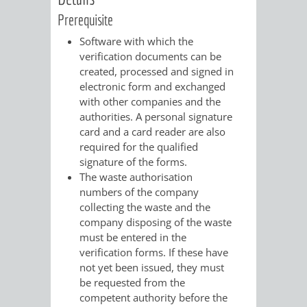
Prerequisite
VERKEHRSA
Software with which the
UND
verification documents can be
created, processed and signed in
GRÜNFLÄCH
electronic form and exchanged
with other companies and the
authorities. A personal signature
INFRASTRU
STRASSEN- 
card and a card reader are also
required for the qualified
ND L
signature of the forms.
The waste authorisation
ANDSCHAF
numbers of the company
collecting the waste and the
FRIEDHÖFE
BAUBETRI
company disposing of the waste
must be entered in the
AMT
BÜRGER-
verification forms. If these have
not yet been issued, they must
FÜR
UND
be requested from the
competent authority before the