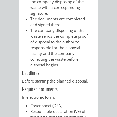
the company disposing of the
RENTENABTE
UNTERBRI
waste with a corresponding
signature.
VON
The documents are completed
and signed there.
OBDACHL
The company disposing of the
waste sends the complete proof
UND
of disposal to the authority
responsible for the disposal
FLÜCHTLI
facility and the company
collecting the waste before
disposal begins.
EIGENBETRIEB
FEUERWEHR
Deadlines
STADTENTWÄSSE
PERSONAL-
Before starting the planned disposal.
Required documents
UND
In electronic form:
ORGANISAT
Cover sheet (DEN)
Responsible declaration (VE) of
STADTARCHI
the waste-generating company