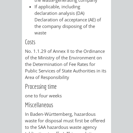
If applicable, including
PRESSE-
RECHNUNGS
declaration analysis (DA)
Declaration of acceptance (AE) of
UND
the company disposing of the
REFERAT
waste
ÖFFENTLICHKEITS
DES
Costs
No. 1.1.29 of Annex II to the Ordinance
ERSTEN
of the Ministry of the Environment on
the Determination of Fee Rates for
BÜRGERMEIS
Public Services of State Authorities in its
Area of Responsibility
REFERAT
STABSSTELL
Processing time
DES
RECHT
one to four weeks
Miscellaneous
OBERBÜRGERMEI
STADTBIBLIO
In Baden-Württemberg, hazardous
waste for disposal must
first be offered
STADTKÄMMEREI
STANDESAM
to the SAA hazardous waste agency