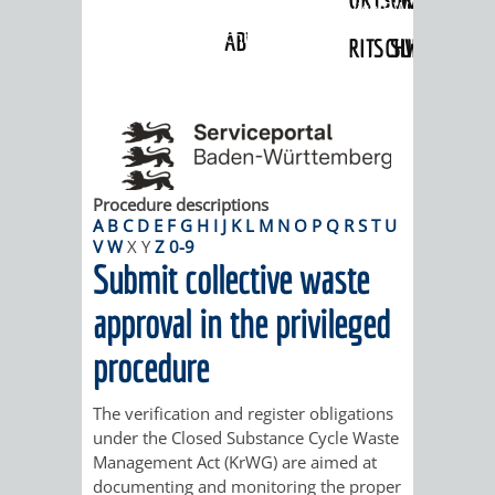
Angebote
»
Dienstleistungen Service BW
»
Verfahrensbeschreibung
ABWASSERBESEITIGUNG
RITSCHWEIER
SULZBACH
BEHÖRDENNUMMER
FAMILIEN
AUSSCHÜSSE
JUGENDGEMEINDE
115
BERATUNG
UND
TAGESORDNUNG
PROJEKTE
UND
BEIRÄTE
Procedure descriptions
/
A
B
C
D
E
F
G
H
I
J
K
L
M
N
O
P
Q
R
S
T
U
V
W
X
Y
Z
0-9
HILFE
AUSSCHUSS
HAUPTAUSSCHUSS
SITZUNGSUNTERL
Submit collective waste
KINDER
SENIOREN
FÜR
BERATUNGSERGEBNISS
ABGEORDNETE
approval in the privileged
UND
TECHNIK,
procedure
BETREUUNG
FREIZEITANGEBOTE
KINDER-
STADTRECHT
JUGENDLICHE
UMWELT
UND
BERATUNG
UND
The verification and register obligations
under the Closed Substance Cycle Waste
UND
PFLEGE
UND
JUGENDBEIRAT
Management Act (KrWG) are aimed at
documenting and monitoring the proper