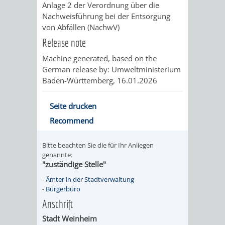
SULZBACH
Anlage 2 der Verordnung über die
Nachweisführung bei der Entsorgung
AMTLICHE
AUSSCHREIBUNGE
von Abfällen (NachwV)
Release note
BEKANNTMACHUNGEN
INFORMATIONSPF
Machine generated, based on the
German release by:
Umweltministerium
WAHLEN
STÄDTISCHE
Baden-Württemberg
, 16.01.2026
/
FINANZEN
Seite drucken
ABSTIMMUNGEN
/
Recommend
HAUSHALT
Bitte beachten Sie die für Ihr Anliegen
genannte:
"zuständige Stelle"
KOMMUNALE
RECHNUNGSS
-
Ämter in der Stadtverwaltung
-
Bürgerbüro
STEUERN
Anschrift
STADTRECHT
PERSONALRAT
Stadt Weinheim