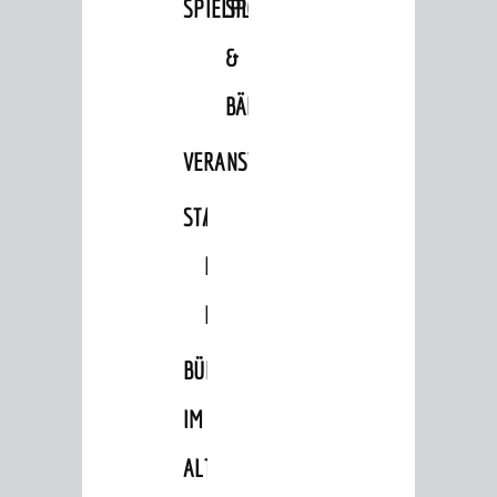
SPIELPLÄTZE
SPORTSTÄTTEN
&
BÄDER
BERATUNG & ANGEBOTE
VERANSTALTUNGSRÄUME
Lebenslagen
STADTHALLE
ROLF-
Dienstleistungen Service BW
ENGELBRECHT-
Behördennummer 115
HAUS
Familien
BÜRGERSAAL
Kinder und Jugendliche
Senioren
IM
Menschen mit Behinderung
ALTEN
Menschen mit Demenz