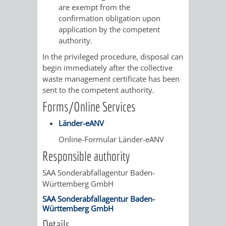
AN
are exempt from the
WIRTSCHAFT
UND
confirmation obligation upon
DEINE
application by the competent
BAU)
KULTURBÜR
MUSEUM
authority.
STADT
In the privileged procedure, disposal can
GEBÄUDEBETRIEB
LIEGENSCHAFT
STADTTOURI
WIRTSCHA
begin immediately after the collective
WIEDERVERMIETUNGSPRÄMIE
waste management certificate has been
UND
IMMOBILIENMAN
sent to the competent authority.
Forms/Online Services
STADTMAR
Länder-eANV
AMT
AMT
Online-Formular Länder-eANV
FÜR
FÜR
Responsible authority
SAA Sonderabfallagentur Baden-
SOZIALE
STADTENTWI
Württemberg GmbH
ANGELEGENHEITE
SAA Sonderabfallagentur Baden-
AMT
Württemberg GmbH
Details
INTEGRATIONSBE
FÜR