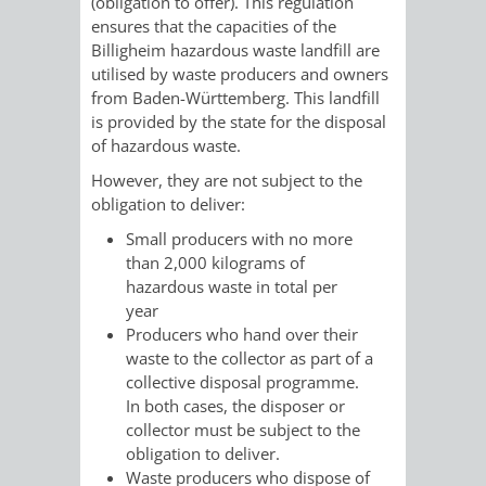
(obligation to offer). This regulation
FINANZEN
STEUERABTEIL
HEIRATEN
ensures that the capacities of the
Billigheim hazardous waste landfill are
UND
IN
utilised by waste producers and owners
GRUNDSTEUER
from Baden-Württemberg. This landfill
HAUSHALT
WEINHEIM
is provided by the state for the disposal
STADTKASSE
of hazardous waste.
INFORMATIO
WEINHEIME
However, they are not subject to the
BETEILIGUNGSMA
obligation to deliver:
DES
KIRCHEN
Small producers with no more
than 2,000 kilograms of
STANDESAM
FOTOMOTIV
hazardous waste in total per
year
-
Producers who hand over their
waste to the collector as part of a
WEINHEIM
collective disposal programme.
In both cases, the disposer or
ALS
collector must be subject to the
obligation to deliver.
GASTGEBER
Waste producers who dispose of