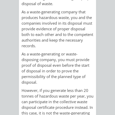
STADTENTWICKLUNG
HILFE
disposal of waste.
TAGESORDNUNG
BERATUNGSERGEBNI
As a waste-generating company that
BERATUNGSERGEBNISSE
MENSCHEN
MENSCHEN
/
produces hazardous waste, you and the
companies involved in its disposal must
MIT
MIT
SITZUNGSUNTERLAGEN
provide evidence of proper disposal
both to each other and to the competent
BEHINDERUNG
DEMENZ
authorities and keep the necessary
UMLEGUNGSAUSSCHUSS
BERATENDE
records.
MIGRANTEN
BAUHERREN
AUSSCHÜSSE
As a waste-generating or waste-
disposing company, you must provide
/
BAUHERRENBERATUNG
GRUNDSTÜCKSWERTERMITTLUNG
BERATUNGSERGEBNISS
proof of disposal even before the start
of disposal in order to prove the
FLÜCHTLINGE
RATHAUS
permissibility of the planned type of
DENKMALSCHUTZ
VERKAUF
disposal.
STÄDTISCHER
AUFGABEN
STEUERVORTEILE
However, if you generate less than 20
tonnes of hazardous waste per year, you
BAUPLÄTZE
DER
can participate in the collective waste
SATZUNGEN
disposal certificate procedure instead. In
BÜRGERMEISTER
ÄMTER
UNTEREN
VERKAUF
this case, it is not the waste-generating
IM