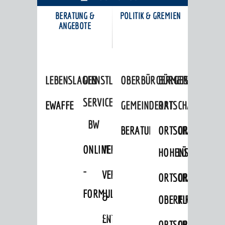
BERATUNG &
POLITIK & GREMIEN
KARRIEREPORTAL
ANGEBOTE
LEBENSLAGEN
DIENSTLEISTUNGEN
OBERBÜRGERMEISTER
BÜRGERINFORMA
SERVICE
EWAFFE
GEMEINDERAT
ORTSCHAFTSRÄTE
BW
BERATUNGSERGEBNISSE
ORTSCHAFTSRAT
ORTSCHAFTS
ONLINE
VERFAHRENSBESCHREIBUNG
HOHENSACHSEN
LÜTZELSACH
-
VERSORGUNG
ORTSCHAFTSRAT
ORTSCHAFTS
FORMULARE
&
OBERFLOCKENBAC
RIPPENWEIE
Startseite
»
Bürgerservice
ENTSORGUNG
ORTSCHAFTSRAT
ORTSCHAFTS