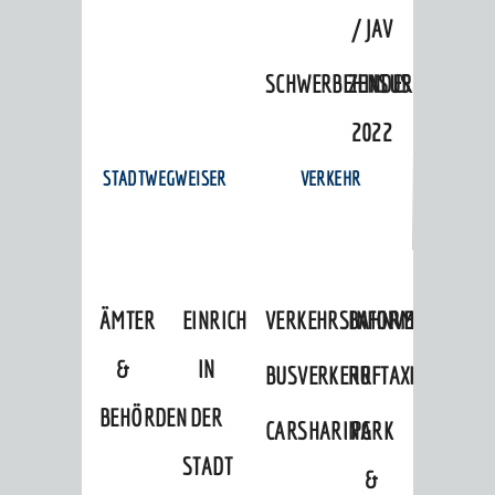
/ JAV
SCHWERBEHINDERTENVERTR
ZENSUS
2022
STADTWEGWEISER
VERKEHR
ÄMTER
EINRICHTUNGEN
VERKEHRSINFORMATIONEN
BAHNVERKEHR
&
IN
BUSVERKEHR
RUFTAXI
BEHÖRDEN
DER
CARSHARING
PARK
STADT
&