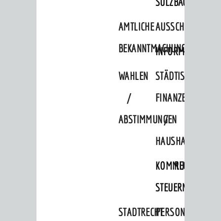
SULZBACH
Park & Ride
AMTLICHE
AUSSCHREIBUNGE
Parken
BEKANNTMACHUNGEN
INFORMATIONSPF
Radfahren
Verkehrsplanung
WAHLEN
STÄDTISCHE
STADTPLAN / GEOPORTAL
/
FINANZEN
ABSTIMMUNGEN
/
© Stadt Weinheim 2026
HAUSHALT
Impressum
Datenschutz
Datenschutz-
Einstellungen
Kontakt
KOMMUNALE
RECHNUNGSS
STEUERN
STADTRECHT
PERSONALRAT