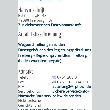
STADTENTWICKLUNG
HILFE
TAGESORDNUNG
BERATUNGSERGEBNI
Hausanschrift
BERATUNGSERGEBNISSE
Bertoldstraße 43
MENSCHEN
MENSCHEN
/
79098
Freiburg i. Br.
Zur elektronischen Fahrplanauskunft
MIT
MIT
SITZUNGSUNTERLAGEN
Anfahrtsbeschreibung
BEHINDERUNG
DEMENZ
UMLEGUNGSAUSSCHUSS
BERATENDE
Wegbeschreibungen zu den
MIGRANTEN
BAUHERREN
AUSSCHÜSSE
Dienstgebäuden des Regierungspräsidiums
Freiburg - Regierungspräsidium Freiburg
/
(baden-wuerttemberg.de)
BAUHERRENBERATUNG
GRUNDSTÜCKSWERTERMITTLUNG
BERATUNGSERGEBNISS
Kontakt
FLÜCHTLINGE
RATHAUS
DENKMALSCHUTZ
VERKAUF
Telefon
0761 208 0
Fax
0761 208 394200
STÄDTISCHER
AUFGABEN
STEUERVORTEILE
E-Mail
abteilung3@rpf.bwl.de
Servicekonto
Sichere Servicekonto-
BAUPLÄTZE
Nachricht über service-bw.de senden
DER
SATZUNGEN
Elektronisches
BÜRGERMEISTER
ÄMTER
Gerichts- und
UNTEREN
VERKAUF
IM
Verwaltungspostfach
DE.Justiz.1002be63-