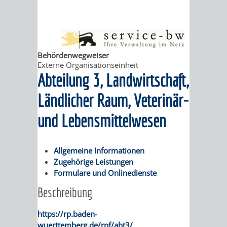
ABWASSERBESEITIGUNG
RITSCHWEIER
SULZBACH
BEHÖRDENNUMMER
FAMILIEN
AUSSCHÜSSE
JUGENDGEMEINDE
Behördenwegweiser
Externe Organisationseinheit
115
BERATUNG
UND
TAGESORDNUNG
PROJEKTE
Abteilung 3, Landwirtschaft,
UND
BEIRÄTE
/
Ländlicher Raum, Veterinär-
HILFE
und Lebensmittelwesen
AUSSCHUSS
HAUPTAUSSCHUSS
SITZUNGSUNTERL
KINDER
SENIOREN
FÜR
BERATUNGSERGEBNISS
ABGEORDNETE
Allgemeine Informationen
UND
TECHNIK,
Zugehörige Leistungen
BETREUUNG
FREIZEITANGEBOTE
KINDER-
STADTRECHT
Formulare und Onlinedienste
JUGENDLICHE
UMWELT
UND
BERATUNG
UND
Beschreibung
UND
PFLEGE
UND
JUGENDBEIRAT
https://rp.baden-
wuerttemberg.de/rpf/abt3/