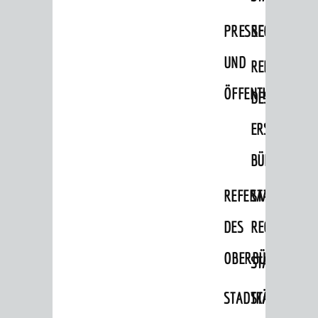
Senioren
PRESSE-
RECHNUNGS
Menschen mit Behinderung
Menschen mit Demenz
UND
REFERAT
Migranten / Flüchtlinge
ÖFFENTLICHKEITS
DES
Bauherren
ERSTEN
Vermiete doch an deine Stadt
BÜRGERMEIS
POLITIK & GREMIEN
REFERAT
STABSSTELL
Oberbürgermeister
DES
RECHT
Bürgerinformationssystem
Gemeinderat
OBERBÜRGERMEI
STADTBIBLIO
Ortschaftsräte
STADTKÄMMEREI
STANDESAM
Ausschüsse und Beiräte