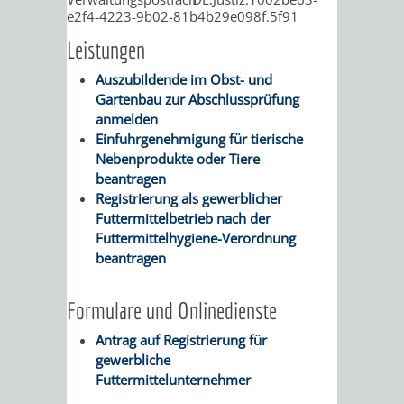
/
e2f4-4223-9b02-81b4b29e098f.5f91
AMT
AMT
DENKMALSCHUTZBEHÖRDE
STÄDTISCHER
BEREICH
Leistungen
DEZERNATE
FÜR
FÜR
HÄUSER
DENKMALSCHUTZ
Auszubildende im Obst- und
Gartenbau zur Abschlussprüfung
BAURECHT
BILDUNG
/
anmelden
GENEHMIGUNGSVERFAHREN
TAG
Einfuhrgenehmigung für tierische
UND
UND
LIEGENSCHAFTEN
Nebenprodukte oder Tiere
DES
beantragen
DENKMALSCHUTZ
SPORT
ABWASSERBESEITIGUNG
Registrierung als gewerblicher
OFFENEN
Futtermittelbetrieb nach der
AMT
AMT
Futtermittelhygiene-Verordnung
DENKMALS
ERSCHLIESSUNGSBEITRAG
beantragen
FÜR
FÜR
ANTRAGSVERFAHREN
IMMOBILIENWIRT
KULTUR,
Formulare und Onlinedienste
VERMIETE
Antrag auf Registrierung für
TOURISMUS
STABSSTELLE
HOCHBAU
gewerbliche
DOCH
Futtermittelunternehmer
&
BÄDER
(PLANUNG