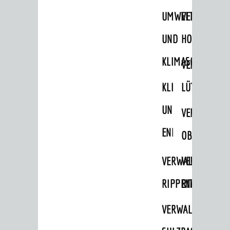
Busverkehr
UMWELT-
VERWALTUNG
Ruftaxi
UND
HOHENSACH
Carsharing
Park & Ride
KLIMASCHUTZ
VERWALTUNG
Parken
KLIMASCHUTZ
LÜTZELSACH
Radfahren
UND
VERWALTUNG
Verkehrsplanung
ENERGIEMANAGE
OBERFLOCKE
STADTPLAN / GEOPORTAL
VERWALTUNGSSTE
VERWALTUNG
RIPPENWEIER
RITSCHWEIE
© Stadt Weinheim 2026
Impressum
Datenschutz
Datenschutz-
Einstellungen
Kontakt
VERWALTUNGSSTE