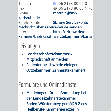
STADTENTWICKLUNG
HILFE
Telefon
(06 21) 3 80 00-0
TAGESORDNUNG
BERATUNGSERGEBNI
Fax
(06 21) 3 80 00-1 70
BERATUNGSERGEBNISSE
E-Mail
zentrale@bzk-
MENSCHEN
MENSCHEN
/
karlsruhe.de
Servicekonto
Sichere Servicekonto-
MIT
MIT
SITZUNGSUNTERLAGEN
Nachricht über service-bw.de senden
Internet
https://lzk-bw.de/die-
kammer/bezirkszahnaerztekammern/karlsruhe/
BEHINDERUNG
DEMENZ
UMLEGUNGSAUSSCHUSS
BERATENDE
Leistungen
MIGRANTEN
BAUHERREN
AUSSCHÜSSE
Landeszahnärztekammer -
Mitgliedschaft anmelden
/
BAUHERRENBERATUNG
GRUNDSTÜCKSWERTERMITTLUNG
BERATUNGSERGEBNISS
Patientenbeschwerde einlegen
(Ärztekammer, Zahnärztekammer)
FLÜCHTLINGE
RATHAUS
DENKMALSCHUTZ
VERKAUF
Formulare und Onlinedienste
STÄDTISCHER
AUFGABEN
STEUERVORTEILE
Meldebogen für die Anmeldung bei
BAUPLÄTZE
DER
der Landeszahnärztekammer
SATZUNGEN
Baden-Württemberg gemäß § 2 des
BÜRGERMEISTER
ÄMTER
UNTEREN
VERKAUF
Heilberufe-Kammergesetzes in
IM