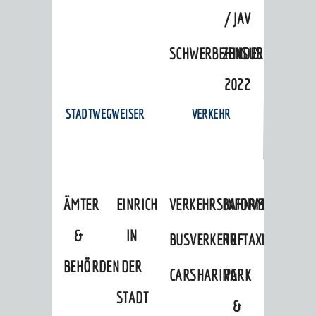
/ JAV
SCHWERBEHINDERTENVERTR
ZENSUS
2022
STADTWEGWEISER
VERKEHR
ÄMTER
EINRICHTUNGEN
VERKEHRSINFORMATIONEN
BAHNVERKEHR
&
IN
BUSVERKEHR
RUFTAXI
BEHÖRDEN
DER
CARSHARING
PARK
STADT
&