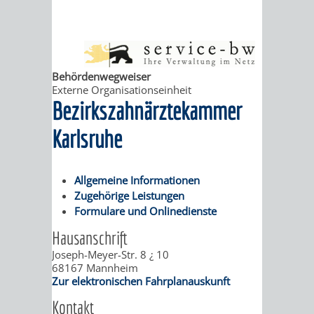
ABWASSERBESEITIGUNG
RITSCHWEIER
SULZBACH
BEHÖRDENNUMMER
FAMILIEN
AUSSCHÜSSE
JUGENDGEMEINDE
Behördenwegweiser
Externe Organisationseinheit
115
BERATUNG
UND
TAGESORDNUNG
PROJEKTE
Bezirkszahnärztekammer
UND
BEIRÄTE
/
Karlsruhe
HILFE
AUSSCHUSS
HAUPTAUSSCHUSS
SITZUNGSUNTERL
Allgemeine Informationen
KINDER
SENIOREN
FÜR
Zugehörige Leistungen
BERATUNGSERGEBNISS
ABGEORDNETE
Formulare und Onlinedienste
UND
TECHNIK,
BETREUUNG
FREIZEITANGEBOTE
KINDER-
STADTRECHT
Hausanschrift
JUGENDLICHE
UMWELT
Joseph-Meyer-Str. 8 ¿ 10
UND
BERATUNG
UND
68167
Mannheim
Zur elektronischen Fahrplanauskunft
UND
PFLEGE
UND
JUGENDBEIRAT
Kontakt