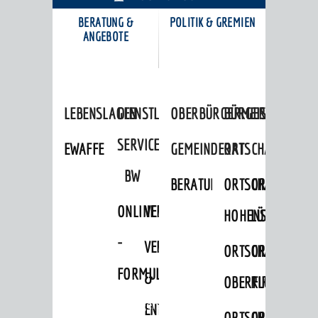
BERATUNG &
POLITIK & GREMIEN
KARRIEREPORTAL
ANGEBOTE
LEBENSLAGEN
DIENSTLEISTUNGEN
OBERBÜRGERMEISTER
BÜRGERINFORMA
SERVICE
EWAFFE
GEMEINDERAT
ORTSCHAFTSRÄTE
BW
BERATUNGSERGEBNISSE
ORTSCHAFTSRAT
ORTSCHAFTS
ONLINE
VERFAHRENSBESCHREIBUNG
HOHENSACHSEN
LÜTZELSACH
-
VERSORGUNG
ORTSCHAFTSRAT
ORTSCHAFTS
FORMULARE
&
OBERFLOCKENBAC
RIPPENWEIE
Startseite
»
Bürgerservice
ENTSORGUNG
ORTSCHAFTSRAT
ORTSCHAFTS