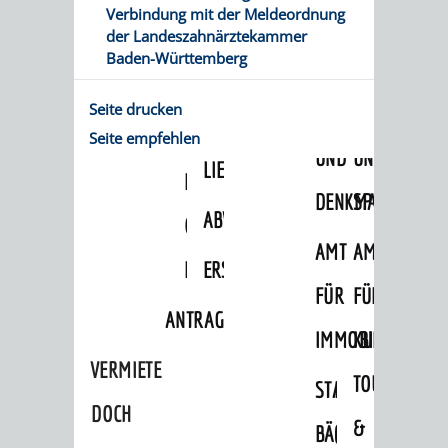
Verbindung mit der Meldeordnung
/
AMT
AMT
DENKMALSCHUTZBEHÖRDE
STÄDTISCHER
der Landeszahnärztekammer
BEREICH
Baden-Württemberg
DEZERNATE
FÜR
FÜR
HÄUSER
DENKMALSCHUTZ
Seite drucken
BAURECHT
BILDUNG
/
GENEHMIGUNGSVERFAHREN
TAG
Seite empfehlen
UND
UND
LIEGENSCHAFTEN
DES
DENKMALSCHUTZ
SPORT
ABWASSERBESEITIGUNG
OFFENEN
AMT
AMT
DENKMALS
ERSCHLIESSUNGSBEITRAG
FÜR
FÜR
ANTRAGSVERFAHREN
IMMOBILIENWIRT
KULTUR,
VERMIETE
TOURISMUS
STABSSTELLE
HOCHBAU
DOCH
&
BÄDER
(PLANUNG