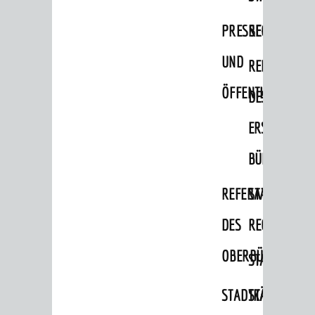
Ortschaftsräte
PRESSE-
RECHNUNGS
Ausschüsse und Beiräte
UND
REFERAT
Jugendgemeinderat
ÖFFENTLICHKEITS
DES
Abgeordnete
ERSTEN
Stadtrecht
BÜRGERMEIS
RATHAUS
Bürgermeister / Dezernate
REFERAT
STABSSTELL
Ämter
DES
RECHT
Amtliche Bekanntmachungen
OBERBÜRGERMEI
STADTBIBLIO
Ausschreibungen
STADTKÄMMEREI
STANDESAM
Wahlen / Abstimmungen