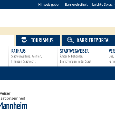
Hinweis geben
Barrierefreiheit
Leichte Sprach
VICE
TOURISMUS
KARRIEREPORTAL
RATHAUS
STADTWEGWEISER
VER
Stadtverwaltung, Wahlen,
Ämter & Behörden,
Bus, 
Finanzen, Stadtrecht
Einrichtungen in der Stadt
Park
eiser
sationseinheit
 Mannheim