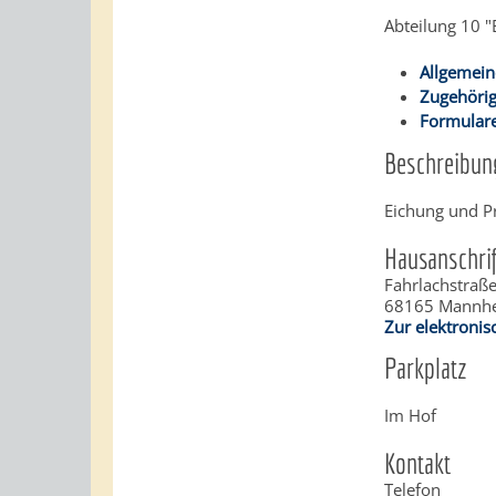
Abteilung 10 
Allgemein
Zugehörig
Formulare
Beschreibun
Eichung und P
Hausanschrif
Fahrlachstraß
68165
Mannh
Zur elektroni
Parkplatz
Im Hof
Kontakt
Telefon