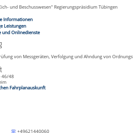
"Eich- und Beschusswesen" Regierungspräsidium Tübingen
e Informationen
e Leistungen
 und Onlinedienste
g
rüfung von Messgeräten, Verfolgung und Ahndung von Ordnungswid
t
e 46/48
eim
schen Fahrplanauskunft
+49621440060