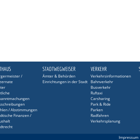
THAUS
STADTWEGWEISER
VERKEHR
germeister /
Ämter & Behörden
Verkehrsinformationen
zernate
Einrichtungen in der Stadt
Bahnverkehr
ter
Busverkehr
tliche
Ruftaxi
kanntmachungen
Carsharing
sschreibungen
Park & Ride
hlen / Abstimmungen
Parken
dtische Finanzen /
Radfahren
ushalt
Verkehrsplanung
dtrecht
sonalrat / JAV
Impressum
hwerbehindertenvertretung