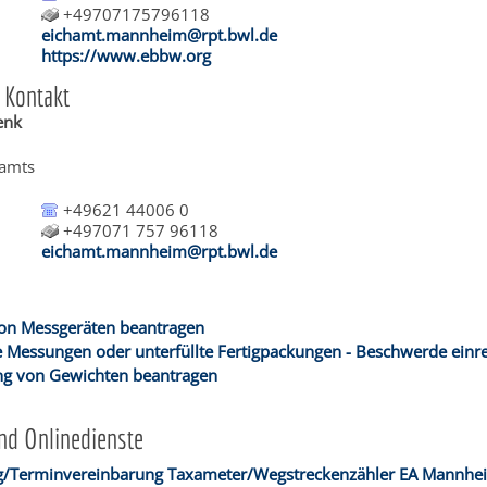
+49707175796118
eichamt.mannheim@rpt.bwl.de
https://www.ebbw.org
 Kontakt
enk
hamts
+49621 44006 0
+497071 757 96118
eichamt.mannheim@rpt.bwl.de
on Messgeräten beantragen
e Messungen oder unterfüllte Fertigpackungen - Beschwerde einr
ng von Gewichten beantragen
nd Onlinedienste
ag/Terminvereinbarung Taxameter/Wegstreckenzähler EA Mannhe