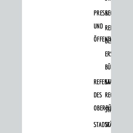
PRESSE-
RECHNUNGS
RATHAUS
Bürgermeister / Dezernate
UND
REFERAT
Ämter
ÖFFENTLICHKEITS
DES
Amtliche Bekanntmachungen
ERSTEN
Ausschreibungen
BÜRGERMEIS
Wahlen / Abstimmungen
Städtische Finanzen / Haushalt
REFERAT
STABSSTELL
Stadtrecht
DES
RECHT
Personalrat / JAV
OBERBÜRGERMEI
STADTBIBLIO
Schwerbehindertenvertretung
STADTKÄMMEREI
STANDESAM
Zensus 2022