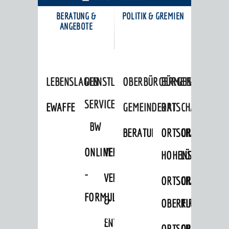
BERATUNG &
POLITIK & GREMIEN
KARRIEREPORTAL
ANGEBOTE
LEBENSLAGEN
DIENSTLEISTUNGEN
OBERBÜRGERMEISTER
BÜRGERINFORMA
SERVICE
EWAFFE
GEMEINDERAT
ORTSCHAFTSRÄTE
BW
BERATUNGSERGEBNISSE
ORTSCHAFTSRAT
ORTSCHAFTS
ONLINE
VERFAHRENSBESCHREIBUNG
HOHENSACHSEN
LÜTZELSACH
-
VERSORGUNG
ORTSCHAFTSRAT
ORTSCHAFTS
FORMULARE
&
OBERFLOCKENBAC
RIPPENWEIE
Startseite
»
Bürgerservice
ENTSORGUNG
ORTSCHAFTSRAT
ORTSCHAFTS