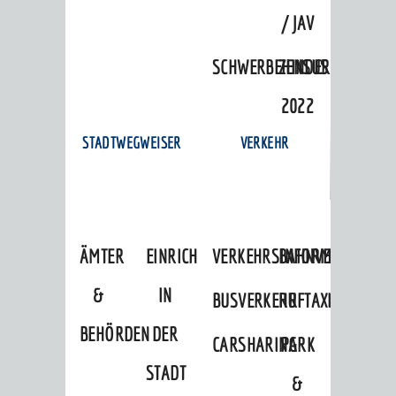
/ JAV
SCHWERBEHINDERTENVERTR
ZENSUS
2022
STADTWEGWEISER
VERKEHR
ÄMTER
EINRICHTUNGEN
VERKEHRSINFORMATIONEN
BAHNVERKEHR
&
IN
BUSVERKEHR
RUFTAXI
BEHÖRDEN
DER
CARSHARING
PARK
STADT
&