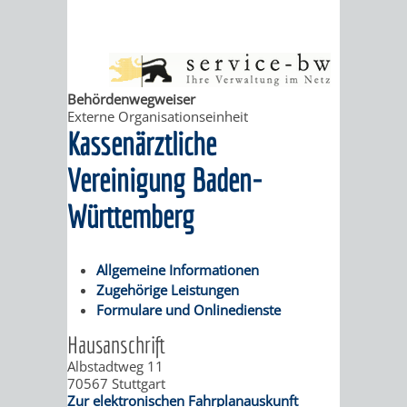
ABWASSERBESEITIGUNG
RITSCHWEIER
SULZBACH
BEHÖRDENNUMMER
FAMILIEN
AUSSCHÜSSE
JUGENDGEMEINDE
Behördenwegweiser
Externe Organisationseinheit
115
BERATUNG
UND
TAGESORDNUNG
PROJEKTE
Kassenärztliche
UND
BEIRÄTE
/
Vereinigung Baden-
HILFE
Württemberg
AUSSCHUSS
HAUPTAUSSCHUSS
SITZUNGSUNTERL
KINDER
SENIOREN
FÜR
BERATUNGSERGEBNISS
ABGEORDNETE
Allgemeine Informationen
UND
TECHNIK,
Zugehörige Leistungen
BETREUUNG
FREIZEITANGEBOTE
KINDER-
STADTRECHT
Formulare und Onlinedienste
JUGENDLICHE
UMWELT
UND
BERATUNG
UND
Hausanschrift
Albstadtweg 11
UND
PFLEGE
UND
JUGENDBEIRAT
70567
Stuttgart
Zur elektronischen Fahrplanauskunft