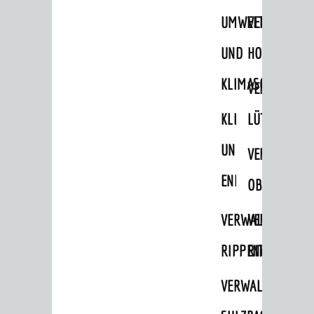
Radfahren
UMWELT-
VERWALTUNG
Verkehrsplanung
UND
HOHENSACH
STADTPLAN / GEOPORTAL
KLIMASCHUTZ
VERWALTUNG
KLIMASCHUTZ
LÜTZELSACH
© Stadt Weinheim 2026
Impressum
Datenschutz
Datenschutz-
UND
Einstellungen
Kontakt
VERWALTUNG
ENERGIEMANAGE
OBERFLOCKE
VERWALTUNGSSTE
VERWALTUNG
RIPPENWEIER
RITSCHWEIE
VERWALTUNGSSTE