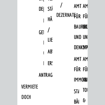
/
AMT
AMT
DENKMALSCHUTZBEHÖRDE
STÄDTISCHER
BEREICH
DEZERNATE
FÜR
FÜR
HÄUSER
DENKMALSCHUTZ
BAURECHT
BILDUNG
/
GENEHMIGUNGSVERFAHREN
TAG
UND
UND
LIEGENSCHAFTEN
DES
DENKMALSCHUTZ
SPORT
ABWASSERBESEITIGUNG
OFFENEN
AMT
AMT
DENKMALS
ERSCHLIESSUNGSBEITRAG
FÜR
FÜR
ANTRAGSVERFAHREN
IMMOBILIENWIRT
KULTUR,
VERMIETE
TOURISMUS
STABSSTELLE
HOCHBAU
DOCH
&
BÄDER
(PLANUNG