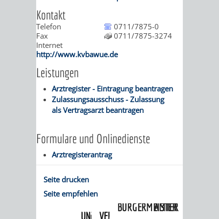
STADTENTWICKLUNG
HILFE
TAGESORDNUNG
BERATUNGSERGEBNI
Kontakt
BERATUNGSERGEBNISSE
Telefon
0711/7875-0
MENSCHEN
MENSCHEN
/
Fax
0711/7875-3274
Internet
MIT
MIT
SITZUNGSUNTERLAGEN
http://www.kvbawue.de
Leistungen
BEHINDERUNG
DEMENZ
UMLEGUNGSAUSSCHUSS
BERATENDE
Arztregister - Eintragung beantragen
MIGRANTEN
BAUHERREN
AUSSCHÜSSE
Zulassungsausschuss - Zulassung
als Vertragsarzt beantragen
/
BAUHERRENBERATUNG
GRUNDSTÜCKSWERTERMITTLUNG
BERATUNGSERGEBNISS
Formulare und Onlinedienste
FLÜCHTLINGE
RATHAUS
DENKMALSCHUTZ
VERKAUF
Arztregisterantrag
STÄDTISCHER
AUFGABEN
STEUERVORTEILE
Seite drucken
BAUPLÄTZE
DER
Seite empfehlen
SATZUNGEN
BÜRGERMEISTER
ÄMTER
UNTEREN
VERKAUF
IM