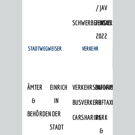
/ JAV
SCHWERBEHINDERTENVERTR
ZENSUS
2022
STADTWEGWEISER
VERKEHR
ÄMTER
EINRICHTUNGEN
VERKEHRSINFORMATIONEN
BAHNVERKEHR
&
IN
BUSVERKEHR
RUFTAXI
BEHÖRDEN
DER
CARSHARING
PARK
STADT
&