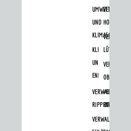
Park & Ride
UMWELT-
VERWALTUNG
Parken
UND
HOHENSACH
Radfahren
KLIMASCHUTZ
VERWALTUNG
Verkehrsplanung
KLIMASCHUTZ
LÜTZELSACH
STADTPLAN / GEOPORTAL
UND
VERWALTUNG
ENERGIEMANAGE
OBERFLOCKE
© Stadt Weinheim 2026
Impressum
Datenschutz
Datenschutz-
Einstellungen
Kontakt
VERWALTUNGSSTE
VERWALTUNG
RIPPENWEIER
RITSCHWEIE
VERWALTUNGSSTE