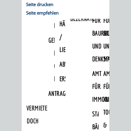
Seite drucken
/
AMT
AMT
DENKMALSCHUTZBEHÖRDE
STÄDTISCHER
BEREICH
Seite empfehlen
DEZERNATE
FÜR
FÜR
HÄUSER
DENKMALSCHUTZ
BAURECHT
BILDUNG
/
GENEHMIGUNGSVERFAHREN
TAG
UND
UND
LIEGENSCHAFTEN
DES
DENKMALSCHUTZ
SPORT
ABWASSERBESEITIGUNG
OFFENEN
AMT
AMT
DENKMALS
ERSCHLIESSUNGSBEITRAG
FÜR
FÜR
ANTRAGSVERFAHREN
IMMOBILIENWIRT
KULTUR,
VERMIETE
TOURISMUS
STABSSTELLE
HOCHBAU
DOCH
&
BÄDER
(PLANUNG