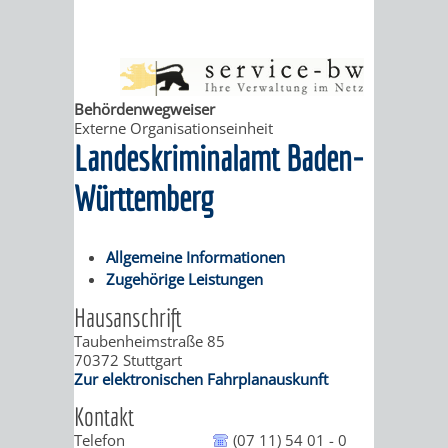
ABWASSERBESEITIGUNG
RITSCHWEIER
SULZBACH
BEHÖRDENNUMMER
FAMILIEN
AUSSCHÜSSE
JUGENDGEMEINDE
Behördenwegweiser
Externe Organisationseinheit
115
BERATUNG
UND
TAGESORDNUNG
PROJEKTE
Landeskriminalamt Baden-
UND
BEIRÄTE
/
Württemberg
HILFE
AUSSCHUSS
HAUPTAUSSCHUSS
SITZUNGSUNTERL
Allgemeine Informationen
KINDER
SENIOREN
FÜR
Zugehörige Leistungen
BERATUNGSERGEBNISS
ABGEORDNETE
Hausanschrift
UND
TECHNIK,
BETREUUNG
FREIZEITANGEBOTE
KINDER-
STADTRECHT
Taubenheimstraße 85
70372
Stuttgart
JUGENDLICHE
UMWELT
UND
BERATUNG
UND
Zur elektronischen Fahrplanauskunft
UND
Kontakt
PFLEGE
UND
JUGENDBEIRAT
Telefon
(07 11) 54 01 - 0