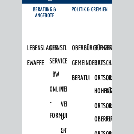
BERATUNG &
POLITIK & GREMIEN
KARRIEREPORTAL
ANGEBOTE
LEBENSLAGEN
DIENSTLEISTUNGEN
OBERBÜRGERMEISTER
BÜRGERINFORMA
SERVICE
EWAFFE
GEMEINDERAT
ORTSCHAFTSRÄTE
BW
BERATUNGSERGEBNISSE
ORTSCHAFTSRAT
ORTSCHAFTS
ONLINE
VERFAHRENSBESCHREIBUNG
HOHENSACHSEN
LÜTZELSACH
-
VERSORGUNG
ORTSCHAFTSRAT
ORTSCHAFTS
FORMULARE
&
OBERFLOCKENBAC
RIPPENWEIE
Startseite
»
Bürgerservice
ENTSORGUNG
ORTSCHAFTSRAT
ORTSCHAFTS