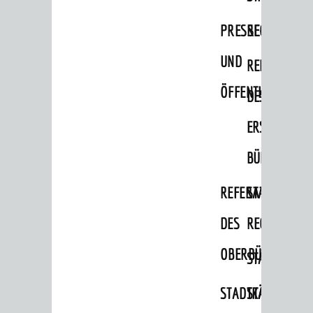
Jugendgemeinderat
PRESSE-
RECHNUNGS
Abgeordnete
UND
Stadtrecht
REFERAT
ÖFFENTLICHKEITS
DES
RATHAUS
Bürgermeister / Dezernate
ERSTEN
Ämter
BÜRGERMEIS
Amtliche Bekanntmachungen
REFERAT
STABSSTELL
Ausschreibungen
DES
RECHT
Wahlen / Abstimmungen
OBERBÜRGERMEI
Städtische Finanzen / Haushalt
STADTBIBLIO
Stadtrecht
STADTKÄMMEREI
STANDESAM
Personalrat / JAV