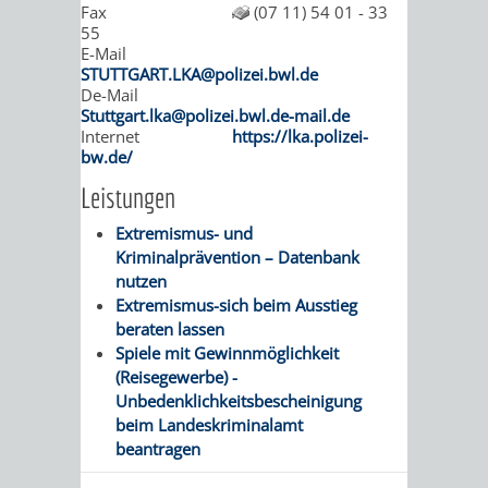
STADTENTWICKLUNG
Fax
(07 11) 54 01 - 33
HILFE
TAGESORDNUNG
BERATUNGSERGEBNI
55
E-Mail
BERATUNGSERGEBNISSE
MENSCHEN
MENSCHEN
/
STUTTGART.LKA@polizei.bwl.de
De-Mail
Stuttgart.lka@polizei.bwl.de-mail.de
MIT
MIT
SITZUNGSUNTERLAGEN
Internet
https://lka.polizei-
bw.de/
BEHINDERUNG
DEMENZ
UMLEGUNGSAUSSCHUSS
BERATENDE
Leistungen
MIGRANTEN
BAUHERREN
AUSSCHÜSSE
Extremismus- und
Kriminalprävention – Datenbank
/
BAUHERRENBERATUNG
GRUNDSTÜCKSWERTERMITTLUNG
BERATUNGSERGEBNISS
nutzen
Extremismus-sich beim Ausstieg
FLÜCHTLINGE
RATHAUS
DENKMALSCHUTZ
VERKAUF
beraten lassen
Spiele mit Gewinnmöglichkeit
STÄDTISCHER
(Reisegewerbe) -
AUFGABEN
STEUERVORTEILE
Unbedenklichkeitsbescheinigung
BAUPLÄTZE
beim Landeskriminalamt
DER
SATZUNGEN
beantragen
BÜRGERMEISTER
ÄMTER
UNTEREN
VERKAUF
IM