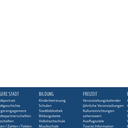
SERE STADT
BILDUNG
FREIZEIT
dtportrait
Kinderbetreuung
Veranstaltungskalender
dtgeschichte
Schulen
Jährliche Veranstaltungen
rgerengagement
Stadtbibliothek
Kultureinrichtungen
dtepartnerschaften
Bildungskette
sehenswert
schaften
Volkshochschule
Ausflugsziele
en / Zahlen / Fakten
Musikschule
Tourist Information