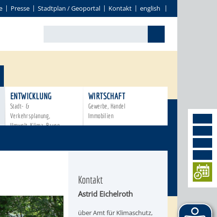
e
Presse
Stadtplan / Geoportal
Kontakt
english
ENTWICKLUNG
WIRTSCHAFT
Stadt- &
Gewerbe, Handel
Verkehrsplanung,
Immobilien
Umwelt, Klima, Bauen
Kontakt
Astrid Eichelroth
über Amt für Klimaschutz,