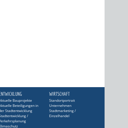
ENTWICKLUNG
WIRTSCHAFT
Aktuelle Bauprojekte
Standortportrait
Aktuelle Beteiligungen in
Unternehmen
der Stadtentwicklung
Stadtmarketing /
Stadtentwicklung /
Einzelhandel
Verkehrsplanung
Klimaschutz