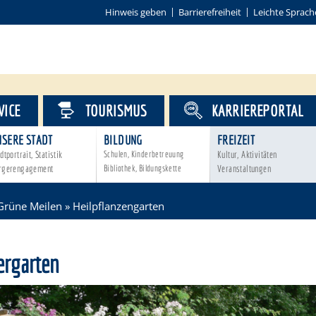
Hinweis geben
Barrierefreiheit
Leichte Sprach
VICE
TOURISMUS
KARRIEREPORTAL
NSERE STADT
BILDUNG
FREIZEIT
dtportrait, Statistik
Schulen, Kinderbetreuung
Kultur, Aktivitäten
rgerengagement
Bibliothek, Bildungskette
Veranstaltungen
Grüne Meilen
»
Heilpflanzengarten
ergarten