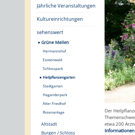
Jährliche Veranstaltungen
Kultureinrichtungen
sehenswert
Grüne Meilen
Hermannshof
Exotenwald
Schlosspark
Heilpflanzengarten
Stadtgarten
Haganderpark
Alter Friedhof
Der Heilpflanz
Rosenanlage
Themenschwerp
etwa 200 Arzn
Altstadt
Informationen
Burgen / Schloss