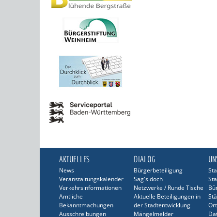
AKTUELLES
DIALOG
UN
News
Bürgerbeteiligung
Sta
Veranstaltungskalender
Sag's doch
Sta
Verkehrsinformationen
Netzwerke / Runde Tische
Bü
Amtliche
Aktuelle Beteiligungen in
Stä
Bekanntmachungen
der Stadtentwicklung
Ort
Ausschreibungen
Mängelmelder
Dat