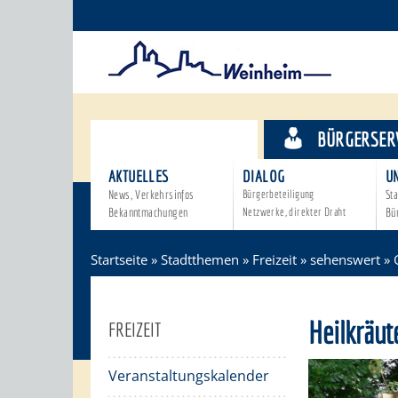
STADTTHEMEN
BÜRGERSER
AKTUELLES
DIALOG
U
News, Verkehrsinfos
Bürgerbeteiligung
Sta
Bekanntmachungen
Netzwerke, direkter Draht
Bü
Startseite
»
Stadtthemen
»
Freizeit
»
sehenswert
»
Heilkräut
FREIZEIT
Veranstaltungskalender