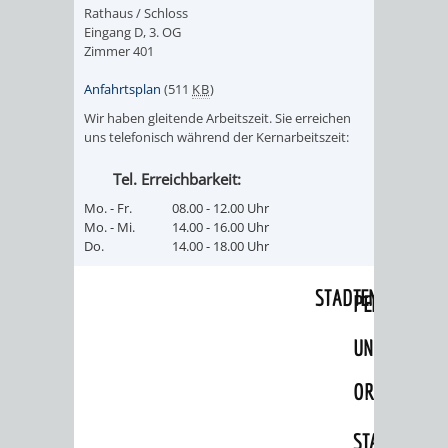
Rathaus / Schloss
RENTENABTE
UNTERBRI
Eingang D, 3. OG
Zimmer 401
VON
Anfahrtsplan
(511
KB
)
OBDACHL
Wir haben gleitende Arbeitszeit. Sie erreichen
uns telefonisch während der Kernarbeitszeit:
UND
Tel. Erreichbarkeit:
FLÜCHTLI
Mo. - Fr.
08.00 - 12.00 Uhr
Mo. - Mi.
14.00 - 16.00 Uhr
Do.
14.00 - 18.00 Uhr
EIGENBETRIEB
FEUERWEHR
STADTENTWÄSSE
PERSONAL-
UND
ORGANISAT
STADTARCHI