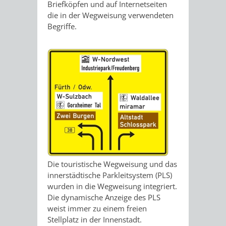
STADTENTWICKLUNG
Briefköpfen und auf Internetseiten
HILFE
TAGESORDNUNG
BERATUNGSERGEBNI
die in der Wegweisung verwendeten
BERATUNGSERGEBNISSE
Begriffe.
MENSCHEN
MENSCHEN
/
MIT
MIT
SITZUNGSUNTERLAGEN
BEHINDERUNG
DEMENZ
UMLEGUNGSAUSSCHUSS
BERATENDE
MIGRANTEN
BAUHERREN
AUSSCHÜSSE
/
BAUHERRENBERATUNG
GRUNDSTÜCKSWERTERMITTLUNG
BERATUNGSERGEBNISS
FLÜCHTLINGE
RATHAUS
DENKMALSCHUTZ
VERKAUF
Die touristische Wegweisung und das
STÄDTISCHER
innerstädtische Parkleitsystem (PLS)
AUFGABEN
STEUERVORTEILE
wurden in die Wegweisung integriert.
BAUPLÄTZE
Die dynamische Anzeige des PLS
DER
SATZUNGEN
weist immer zu einem freien
BÜRGERMEISTER
ÄMTER
Stellplatz in der Innenstadt.
UNTEREN
VERKAUF
IM