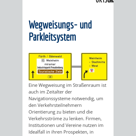
Verkehrsplanung
ABWASSERBESEITIGUNG
RITSCHWEIER
SULZBACH
Wegweisungs- und
BEHÖRDENNUMMER
FAMILIEN
AUSSCHÜSSE
JUGENDGEMEINDE
Parkleitsystem
115
BERATUNG
UND
TAGESORDNUNG
PROJEKTE
UND
BEIRÄTE
/
HILFE
AUSSCHUSS
HAUPTAUSSCHUSS
SITZUNGSUNTERL
KINDER
SENIOREN
FÜR
BERATUNGSERGEBNISS
ABGEORDNETE
Eine Wegweisung im Straßenraum ist
auch im Zeitalter der
UND
TECHNIK,
BETREUUNG
FREIZEITANGEBOTE
Navigationssysteme notwendig, um
KINDER-
STADTRECHT
den Verkehrsteilnehmern
JUGENDLICHE
UMWELT
UND
Orientierung zu bieten und die
BERATUNG
UND
Verkehrsströme zu lenken. Firmen,
UND
PFLEGE
Institutionen und Vereine nutzen im
UND
JUGENDBEIRAT
Idealfall in ihren Prospekten, in