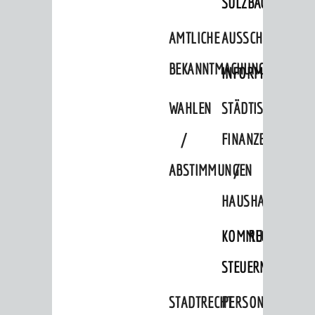
SULZBACH
Lebenslagen
Dienstleistungen Service BW
AMTLICHE
AUSSCHREIBUNGE
Behördennummer 115
BEKANNTMACHUNGEN
INFORMATIONSPF
Familien
WAHLEN
STÄDTISCHE
Kinder und Jugendliche
/
FINANZEN
Senioren
Menschen mit Behinderung
ABSTIMMUNGEN
/
Menschen mit Demenz
HAUSHALT
Migranten / Flüchtlinge
KOMMUNALE
RECHNUNGSS
Bauherren
STEUERN
Vermiete doch an deine Stadt
STADTRECHT
PERSONALRAT
POLITIK & GREMIEN