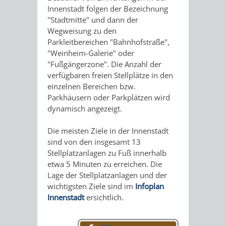
AN
Innenstadt folgen der Bezeichnung
WIRTSCHAFT
UND
"Stadtmitte" und dann der
DEINE
Wegweisung zu den
BAU)
KULTURBÜR
MUSEUM
Parkleitbereichen "Bahnhofstraße",
STADT
"Weinheim-Galerie" oder
GEBÄUDEBETRIEB
LIEGENSCHAFT
STADTTOURI
WIRTSCHA
"Fußgängerzone". Die Anzahl der
WIEDERVERMIETUNGSPRÄMIE
verfügbaren freien Stellplätze in den
UND
einzelnen Bereichen bzw.
IMMOBILIENMAN
Parkhäusern oder Parkplätzen wird
STADTMAR
dynamisch angezeigt.
Die meisten Ziele in der Innenstadt
AMT
AMT
sind von den insgesamt 13
Stellplatzanlagen zu Fuß innerhalb
FÜR
FÜR
etwa 5 Minuten zu erreichen. Die
Lage der Stellplatzanlagen und der
SOZIALE
STADTENTWI
wichtigsten Ziele sind im
Infoplan
Innenstadt
ersichtlich.
ANGELEGENHEITE
AMT
INTEGRATIONSBE
FÜR