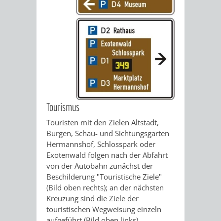
VERKEHRSA
UND
GRÜNFLÄCH
INFRASTRU
STRASSEN- 
Tourismus
ND L
Touristen mit den Zielen Altstadt,
ANDSCHAF
Burgen, Schau- und Sichtungsgarten
Hermannshof, Schlosspark oder
FRIEDHÖFE
BAUBETRI
Exotenwald folgen nach der Abfahrt
von der Autobahn zunächst der
Beschilderung "Touristische Ziele"
AMT
BÜRGER-
(Bild oben rechts); an der nächsten
Kreuzung sind die Ziele der
FÜR
UND
touristischen Wegweisung einzeln
aufgeführt (Bild oben links).