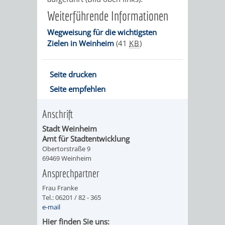
VERMESSUNG,
ORDNUNGSA
Weiterführende Informationen
BODENORDNUNG
AUSLÄNDERA
BÜRGERB
Wegweisung für die wichtigsten
Zielen in Weinheim
(41
KB
)
UND
GEWERBE-
ÖFFENTLI
GEOINFORMATIO
UND
SICHERHEI
Seite drucken
Seite empfehlen
GESUNDHEIT
ORDNUNG
Anschrift
UND
Stadt Weinheim
Amt für Stadtentwicklung
VERKEHR
Obertorstraße 9
69469 Weinheim
VERKEHRS
BUSSGEL
Ansprechpartner
Frau Franke
GEMEINDE
AKTUELL
Tel.: 06201 / 82 - 365
e-mail
VERKEHR
Hier finden Sie uns: