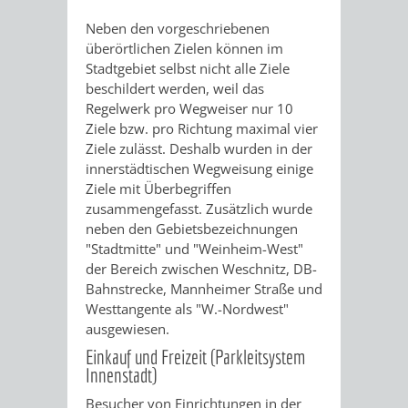
/
AMT
AMT
Neben den vorgeschriebenen
DENKMALSCHUTZBEHÖRDE
STÄDTISCHER
BEREICH
überörtlichen Zielen können im
DEZERNATE
FÜR
FÜR
Stadtgebiet selbst nicht alle Ziele
HÄUSER
DENKMALSCHUTZ
beschildert werden, weil das
BAURECHT
BILDUNG
Regelwerk pro Wegweiser nur 10
/
GENEHMIGUNGSVERFAHREN
TAG
Ziele bzw. pro Richtung maximal vier
UND
UND
Ziele zulässt. Deshalb wurden in der
LIEGENSCHAFTEN
DES
innerstädtischen Wegweisung einige
DENKMALSCHUTZ
SPORT
Ziele mit Überbegriffen
ABWASSERBESEITIGUNG
OFFENEN
zusammengefasst. Zusätzlich wurde
AMT
AMT
neben den Gebietsbezeichnungen
DENKMALS
ERSCHLIESSUNGSBEITRAG
"Stadtmitte" und "Weinheim-West"
FÜR
FÜR
der Bereich zwischen Weschnitz, DB-
Bahnstrecke, Mannheimer Straße und
ANTRAGSVERFAHREN
IMMOBILIENWIRT
KULTUR,
Westtangente als "W.-Nordwest"
ausgewiesen.
VERMIETE
TOURISMUS
STABSSTELLE
HOCHBAU
Einkauf und Freizeit (Parkleitsystem
Innenstadt)
DOCH
&
BÄDER
(PLANUNG
Besucher von Einrichtungen in der