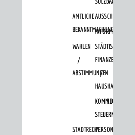
SULZBACH
Verkehrsplanung
AMTLICHE
AUSSCHREIBUNGE
STADTPLAN / GEOPORTAL
BEKANNTMACHUNGEN
INFORMATIONSPF
© Stadt Weinheim 2026
WAHLEN
STÄDTISCHE
Impressum
Datenschutz
Datenschutz-
Einstellungen
Kontakt
/
FINANZEN
ABSTIMMUNGEN
/
HAUSHALT
KOMMUNALE
RECHNUNGSS
STEUERN
STADTRECHT
PERSONALRAT