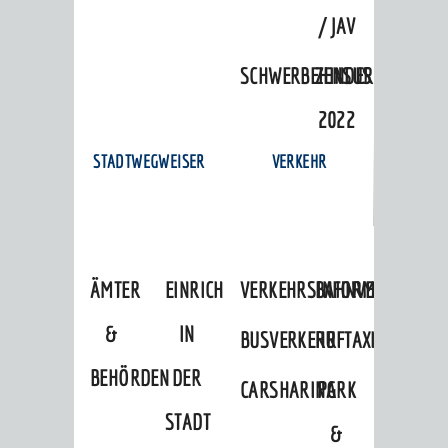
/ JAV
SCHWERBEHINDERTENVERTR
ZENSUS
2022
STADTWEGWEISER
VERKEHR
ÄMTER
EINRICHTUNGEN
VERKEHRSINFORMATIONEN
BAHNVERKEHR
&
IN
BUSVERKEHR
RUFTAXI
BEHÖRDEN
DER
CARSHARING
PARK
STADT
&