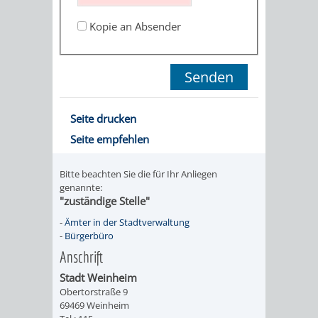
STADTENTWICKLUNG
HILFE
TAGESORDNUNG
BERATUNGSERGEBNI
Kopie an Absender
BERATUNGSERGEBNISSE
MENSCHEN
MENSCHEN
/
MIT
MIT
SITZUNGSUNTERLAGEN
BEHINDERUNG
DEMENZ
UMLEGUNGSAUSSCHUSS
BERATENDE
Seite drucken
Seite empfehlen
MIGRANTEN
BAUHERREN
AUSSCHÜSSE
/
Bitte beachten Sie die für Ihr Anliegen
BAUHERRENBERATUNG
GRUNDSTÜCKSWERTERMITTLUNG
BERATUNGSERGEBNISS
genannte:
"zuständige Stelle"
FLÜCHTLINGE
RATHAUS
DENKMALSCHUTZ
VERKAUF
-
Ämter in der Stadtverwaltung
-
Bürgerbüro
STÄDTISCHER
AUFGABEN
STEUERVORTEILE
Anschrift
BAUPLÄTZE
Stadt Weinheim
DER
SATZUNGEN
Obertorstraße 9
BÜRGERMEISTER
ÄMTER
69469 Weinheim
UNTEREN
VERKAUF
IM