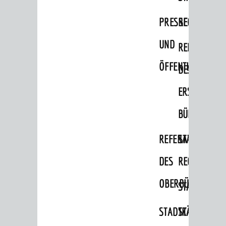
Bauherren
PRESSE-
RECHNUNGS
Vermiete doch an deine Stadt
UND
REFERAT
POLITIK & GREMIEN
ÖFFENTLICHKEITS
DES
Oberbürgermeister
ERSTEN
Bürgerinformationssystem
BÜRGERMEIS
Gemeinderat
Ortschaftsräte
REFERAT
STABSSTELL
Ausschüsse und Beiräte
DES
RECHT
Jugendgemeinderat
OBERBÜRGERMEI
STADTBIBLIO
Abgeordnete
STADTKÄMMEREI
STANDESAM
Stadtrecht