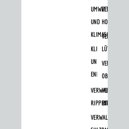
UMWELT-
VERWALTUNG
Ämter & Behörden
Einrichtungen in der Stadt
UND
HOHENSACH
KLIMASCHUTZ
VERKEHR
VERWALTUNG
Verkehrsinformationen
KLIMASCHUTZ
LÜTZELSACH
Bahnverkehr
UND
VERWALTUNG
Busverkehr
ENERGIEMANAGE
OBERFLOCKE
Ruftaxi
Carsharing
VERWALTUNGSSTE
VERWALTUNG
Park & Ride
RIPPENWEIER
RITSCHWEIE
Parken
VERWALTUNGSSTE
Radfahren