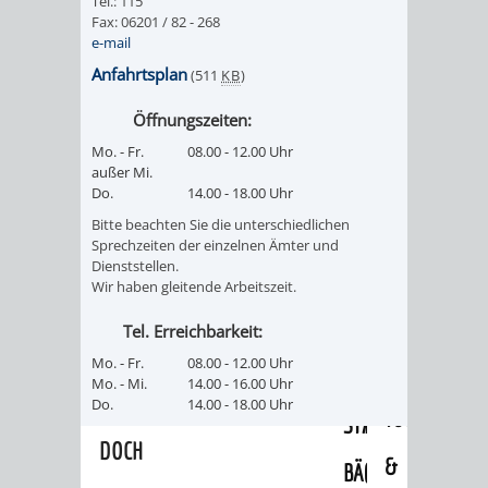
Tel.: 115
/
Fax: 06201 / 82 - 268
AMT
AMT
DENKMALSCHUTZBEHÖRDE
STÄDTISCHER
e-mail
BEREICH
DEZERNATE
FÜR
FÜR
Anfahrtsplan
(511
KB
)
HÄUSER
DENKMALSCHUTZ
Öffnungszeiten:
BAURECHT
BILDUNG
/
GENEHMIGUNGSVERFAHREN
TAG
Mo. - Fr.
08.00 - 12.00 Uhr
UND
UND
außer Mi.
LIEGENSCHAFTEN
Do.
14.00 - 18.00 Uhr
DES
DENKMALSCHUTZ
SPORT
Bitte beachten Sie die unterschiedlichen
ABWASSERBESEITIGUNG
OFFENEN
Sprechzeiten der einzelnen Ämter und
Dienststellen.
AMT
AMT
Wir haben gleitende Arbeitszeit.
DENKMALS
ERSCHLIESSUNGSBEITRAG
FÜR
FÜR
Tel. Erreichbarkeit:
ANTRAGSVERFAHREN
Mo. - Fr.
08.00 - 12.00 Uhr
IMMOBILIENWIRT
KULTUR,
Mo. - Mi.
14.00 - 16.00 Uhr
VERMIETE
Do.
14.00 - 18.00 Uhr
TOURISMUS
STABSSTELLE
HOCHBAU
DOCH
&
BÄDER
(PLANUNG