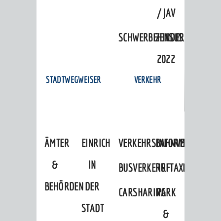
/ JAV
SCHWERBEHINDERTENVERTR
ZENSUS
2022
STADTWEGWEISER
VERKEHR
ÄMTER
EINRICHTUNGEN
VERKEHRSINFORMATIONEN
BAHNVERKEHR
&
IN
BUSVERKEHR
RUFTAXI
BEHÖRDEN
DER
CARSHARING
PARK
STADT
&