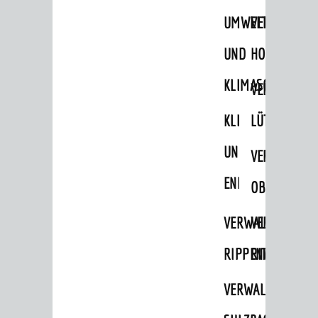
Einrichtungen in der Stadt
UMWELT-
VERWALTUNG
VERKEHR
UND
HOHENSACH
Verkehrsinformationen
KLIMASCHUTZ
VERWALTUNG
Bahnverkehr
KLIMASCHUTZ
LÜTZELSACH
Busverkehr
UND
VERWALTUNG
Ruftaxi
ENERGIEMANAGE
Carsharing
OBERFLOCKE
Park & Ride
VERWALTUNGSSTE
VERWALTUNG
Parken
RIPPENWEIER
RITSCHWEIE
Radfahren
VERWALTUNGSSTE
Verkehrsplanung