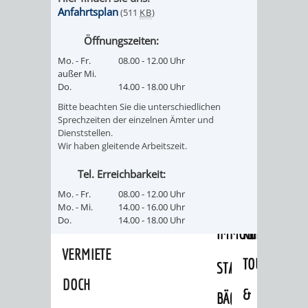
Anfahrtsplan
/
(511
KB
)
AMT
AMT
DENKMALSCHUTZBEHÖRDE
STÄDTISCHER
BEREICH
Öffnungszeiten:
DEZERNATE
FÜR
FÜR
HÄUSER
DENKMALSCHUTZ
Mo. - Fr.
08.00 - 12.00 Uhr
außer Mi.
BAURECHT
BILDUNG
/
Do.
14.00 - 18.00 Uhr
GENEHMIGUNGSVERFAHREN
TAG
UND
UND
Bitte beachten Sie die unterschiedlichen
LIEGENSCHAFTEN
Sprechzeiten der einzelnen Ämter und
DES
Dienststellen.
DENKMALSCHUTZ
SPORT
Wir haben gleitende Arbeitszeit.
ABWASSERBESEITIGUNG
OFFENEN
AMT
AMT
Tel. Erreichbarkeit:
DENKMALS
ERSCHLIESSUNGSBEITRAG
Mo. - Fr.
08.00 - 12.00 Uhr
FÜR
FÜR
Mo. - Mi.
14.00 - 16.00 Uhr
ANTRAGSVERFAHREN
Do.
14.00 - 18.00 Uhr
IMMOBILIENWIRT
KULTUR,
VERMIETE
TOURISMUS
STABSSTELLE
HOCHBAU
DOCH
&
BÄDER
(PLANUNG