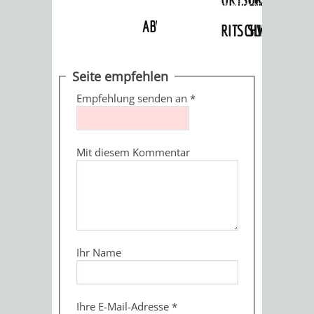
Gremien
»
Ortschaftsräte
»
Ortschaftsrat
Rippenweier
ABWASSERBESEITIGUNG
RITSCHWEIER
SULZBACH
BEHÖRDENNUMMER
FAMILIEN
AUSSCHÜSSE
JUGENDGEMEINDE
Seite empfehlen
115
BERATUNG
UND
Empfehlung senden an
*
TAGESORDNUNG
PROJEKTE
UND
BEIRÄTE
/
Mit diesem Kommentar
HILFE
AUSSCHUSS
HAUPTAUSSCHUSS
SITZUNGSUNTERL
KINDER
SENIOREN
FÜR
BERATUNGSERGEBNISS
ABGEORDNETE
UND
TECHNIK,
BETREUUNG
FREIZEITANGEBOTE
KINDER-
STADTRECHT
Ihr Name
JUGENDLICHE
UMWELT
UND
BERATUNG
UND
UND
PFLEGE
UND
JUGENDBEIRAT
Ihre E-Mail-Adresse
*