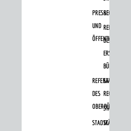
Vermiete doch an deine Stadt
PRESSE-
RECHNUNGS
POLITIK & GREMIEN
UND
REFERAT
Oberbürgermeister
ÖFFENTLICHKEITS
DES
Bürgerinformationssystem
Gemeinderat
ERSTEN
Ortschaftsräte
BÜRGERMEIS
Ausschüsse und Beiräte
REFERAT
STABSSTELL
Jugendgemeinderat
DES
RECHT
Abgeordnete
OBERBÜRGERMEI
STADTBIBLIO
Stadtrecht
RATHAUS
STADTKÄMMEREI
STANDESAM