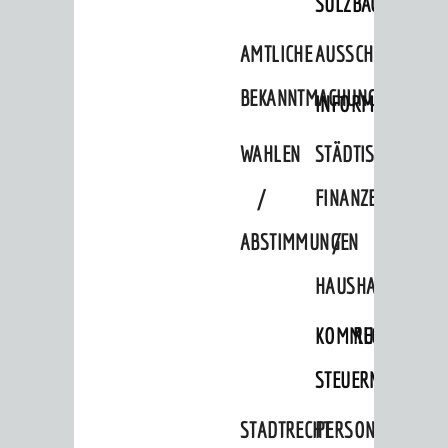
SULZBACH
STADTPLAN / GEOPORTAL
AMTLICHE
AUSSCHREIBUNGE
© Stadt Weinheim 2026
BEKANNTMACHUNGEN
INFORMATIONSPF
Impressum
Datenschutz
Datenschutz-
Einstellungen
Kontakt
WAHLEN
STÄDTISCHE
/
FINANZEN
ABSTIMMUNGEN
/
HAUSHALT
KOMMUNALE
RECHNUNGSS
STEUERN
STADTRECHT
PERSONALRAT