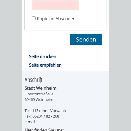
STADTENTWICKLUNG
HILFE
TAGESORDNUNG
BERATUNGSERGEBNI
BERATUNGSERGEBNISSE
Kopie an Absender
MENSCHEN
MENSCHEN
/
MIT
MIT
SITZUNGSUNTERLAGEN
BEHINDERUNG
DEMENZ
UMLEGUNGSAUSSCHUSS
BERATENDE
Seite drucken
MIGRANTEN
BAUHERREN
AUSSCHÜSSE
Seite empfehlen
/
BAUHERRENBERATUNG
GRUNDSTÜCKSWERTERMITTLUNG
BERATUNGSERGEBNISS
Anschrift
FLÜCHTLINGE
RATHAUS
Stadt Weinheim
DENKMALSCHUTZ
VERKAUF
Obertorstraße 9
69469 Weinheim
STÄDTISCHER
AUFGABEN
STEUERVORTEILE
Tel.: 115 (ohne Vorwahl)
BAUPLÄTZE
DER
Fax: 06201 / 82 - 268
SATZUNGEN
e-mail
BÜRGERMEISTER
ÄMTER
UNTEREN
VERKAUF
Hier finden Sie uns:
IM