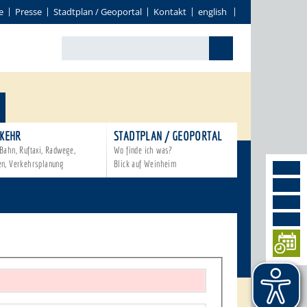
e
Presse
Stadtplan / Geoportal
Kontakt
english
KEHR
STADTPLAN / GEOPORTAL
Bahn, Ruftaxi, Radwege,
Wo finde ich was?
en, Verkehrsplanung
Blick auf Weinheim