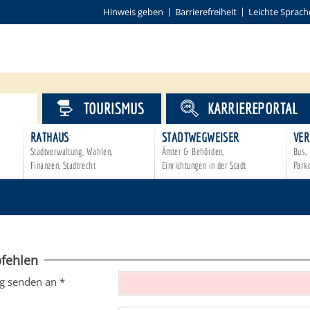
Hinweis geben
Barrierefreiheit
Leichte Sprach
VICE
TOURISMUS
KARRIEREPORTAL
RATHAUS
STADTWEGWEISER
VER
Stadtverwaltung, Wahlen,
Ämter & Behörden,
Bus, 
Finanzen, Stadtrecht
Einrichtungen in der Stadt
Park
fehlen
g senden an
*