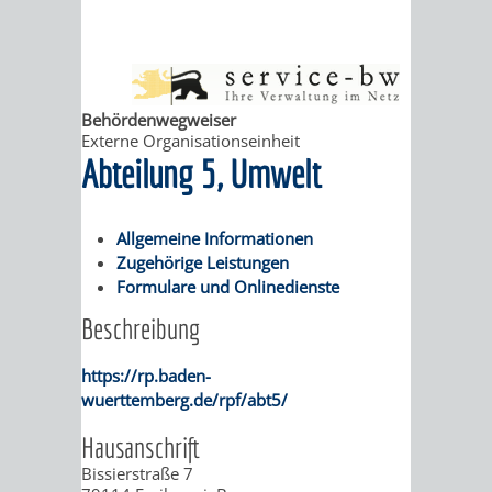
ABWASSERBESEITIGUNG
RITSCHWEIER
SULZBACH
BEHÖRDENNUMMER
FAMILIEN
AUSSCHÜSSE
JUGENDGEMEINDE
Behördenwegweiser
Externe Organisationseinheit
115
BERATUNG
UND
TAGESORDNUNG
PROJEKTE
Abteilung 5, Umwelt
UND
BEIRÄTE
/
Allgemeine Informationen
HILFE
AUSSCHUSS
HAUPTAUSSCHUSS
SITZUNGSUNTERL
Zugehörige Leistungen
Formulare und Onlinedienste
KINDER
SENIOREN
FÜR
BERATUNGSERGEBNISS
ABGEORDNETE
Beschreibung
UND
TECHNIK,
BETREUUNG
FREIZEITANGEBOTE
KINDER-
STADTRECHT
https://rp.baden-
JUGENDLICHE
UMWELT
wuerttemberg.de/rpf/abt5/
UND
BERATUNG
UND
Hausanschrift
UND
PFLEGE
UND
JUGENDBEIRAT
Bissierstraße 7