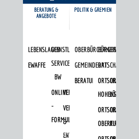
BERATUNG &
POLITIK & GREMIEN
KARRIEREPORTAL
ANGEBOTE
LEBENSLAGEN
DIENSTLEISTUNGEN
OBERBÜRGERMEISTER
BÜRGERINFORMA
SERVICE
EWAFFE
GEMEINDERAT
ORTSCHAFTSRÄTE
BW
BERATUNGSERGEBNISSE
ORTSCHAFTSRAT
ORTSCHAFTS
ONLINE
VERFAHRENSBESCHREIBUNG
HOHENSACHSEN
LÜTZELSACH
-
VERSORGUNG
ORTSCHAFTSRAT
ORTSCHAFTS
FORMULARE
&
OBERFLOCKENBAC
RIPPENWEIE
Startseite
»
Bürgerservice
ENTSORGUNG
ORTSCHAFTSRAT
ORTSCHAFTS