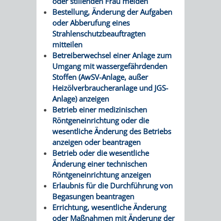
oder stillenden Frau melden
AN
WIRTSCHAFT
Bestellung, Änderung der Aufgaben
UND
oder Abberufung eines
DEINE
Strahlenschutzbeauftragten
BAU)
KULTURBÜR
MUSEUM
mitteilen
STADT
Betreiberwechsel einer Anlage zum
GEBÄUDEBETRIEB
LIEGENSCHAFT
STADTTOURI
WIRTSCHA
Umgang mit wassergefährdenden
WIEDERVERMIETUNGSPRÄMIE
Stoffen (AwSV-Anlage, außer
UND
IMMOBILIENMAN
Heizölverbraucheranlage und JGS-
Anlage) anzeigen
STADTMAR
Betrieb einer medizinischen
Röntgeneinrichtung oder die
AMT
AMT
wesentliche Änderung des Betriebs
anzeigen oder beantragen
FÜR
FÜR
Betrieb oder die wesentliche
Änderung einer technischen
SOZIALE
STADTENTWI
Röntgeneinrichtung anzeigen
Erlaubnis für die Durchführung von
ANGELEGENHEITE
AMT
Begasungen beantragen
Errichtung, wesentliche Änderung
INTEGRATIONSBE
FÜR
oder Maßnahmen mit Änderung der