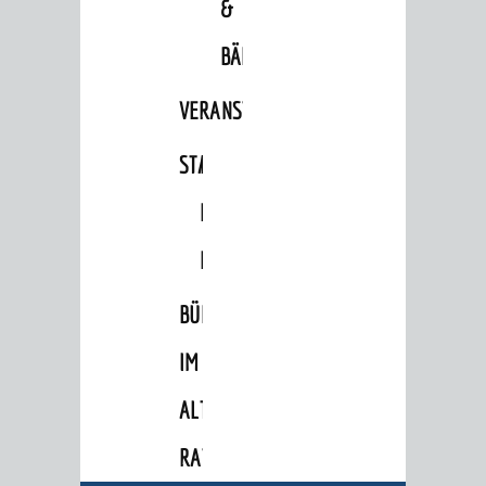
&
BÄDER
VERANSTALTUNGSRÄUME
STADTHALLE
ROLF-
ENGELBRECHT-
BERATUNG & ANGEBOTE
HAUS
Lebenslagen
BÜRGERSAAL
Dienstleistungen Service BW
IM
Behördennummer 115
ALTEN
Familien
RATHAUS
Kinder und Jugendliche