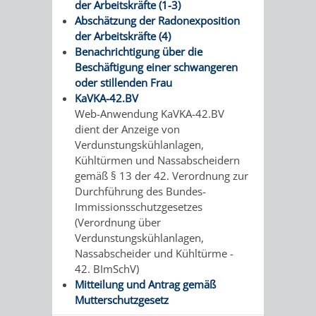
der Arbeitskräfte (1-3)
/ JAV
Abschätzung der Radonexposition
der Arbeitskräfte (4)
Benachrichtigung über die
SCHWERBEHINDERTENVERTR
ZENSUS
Beschäftigung einer schwangeren
oder stillenden Frau
2022
KaVKA-42.BV
Web-Anwendung KaVKA-42.BV
STADTWEGWEISER
VERKEHR
dient der Anzeige von
Verdunstungskühlanlagen,
Kühltürmen und Nassabscheidern
gemäß § 13 der 42. Verordnung zur
Durchführung des Bundes-
ÄMTER
EINRICHTUNGEN
VERKEHRSINFORMATIONEN
BAHNVERKEHR
Immissionsschutzgesetzes
(Verordnung über
&
IN
Verdunstungskühlanlagen,
BUSVERKEHR
RUFTAXI
Nassabscheider und Kühltürme -
BEHÖRDEN
DER
42. BImSchV)
CARSHARING
PARK
Mitteilung und Antrag gemäß
STADT
Mutterschutzgesetz
&