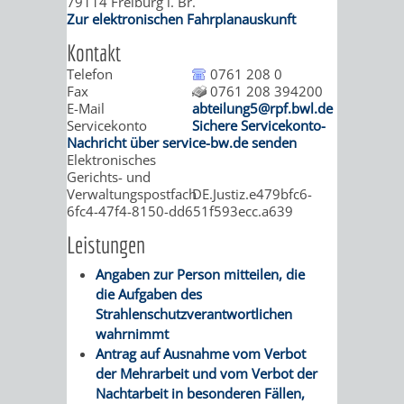
STADTENTWICKLUNG
79114
Freiburg i. Br.
HILFE
TAGESORDNUNG
BERATUNGSERGEBNI
Zur elektronischen Fahrplanauskunft
BERATUNGSERGEBNISSE
Kontakt
MENSCHEN
MENSCHEN
/
Telefon
0761 208 0
Fax
0761 208 394200
MIT
MIT
SITZUNGSUNTERLAGEN
E-Mail
abteilung5@rpf.bwl.de
Servicekonto
Sichere Servicekonto-
BEHINDERUNG
DEMENZ
UMLEGUNGSAUSSCHUSS
BERATENDE
Nachricht über service-bw.de senden
Elektronisches
Gerichts- und
MIGRANTEN
BAUHERREN
AUSSCHÜSSE
Verwaltungspostfach
DE.Justiz.e479bfc6-
6fc4-47f4-8150-dd651f593ecc.a639
/
BAUHERRENBERATUNG
GRUNDSTÜCKSWERTERMITTLUNG
BERATUNGSERGEBNISS
Leistungen
FLÜCHTLINGE
RATHAUS
DENKMALSCHUTZ
VERKAUF
Angaben zur Person mitteilen, die
die Aufgaben des
STÄDTISCHER
Strahlenschutzverantwortlichen
AUFGABEN
STEUERVORTEILE
wahrnimmt
BAUPLÄTZE
Antrag auf Ausnahme vom Verbot
DER
SATZUNGEN
der Mehrarbeit und vom Verbot der
BÜRGERMEISTER
ÄMTER
Nachtarbeit in besonderen Fällen,
UNTEREN
VERKAUF
IM