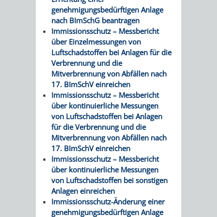
genehmigungsbedürftigen Anlage
UMWELT-
VERWALTUNG
nach BImSchG beantragen
Immissionsschutz – Messbericht
UND
HOHENSACH
über Einzelmessungen von
Luftschadstoffen bei Anlagen für die
KLIMASCHUTZ
VERWALTUNG
Verbrennung und die
Mitverbrennung von Abfällen nach
KLIMASCHUTZ
LÜTZELSACH
17. BImSchV einreichen
Immissionsschutz – Messbericht
UND
VERWALTUNG
über kontinuierliche Messungen
von Luftschadstoffen bei Anlagen
ENERGIEMANAGE
OBERFLOCKE
für die Verbrennung und die
Mitverbrennung von Abfällen nach
17. BImSchV einreichen
VERWALTUNGSSTE
VERWALTUNG
Immissionsschutz – Messbericht
über kontinuierliche Messungen
RIPPENWEIER
RITSCHWEIE
von Luftschadstoffen bei sonstigen
Anlagen einreichen
VERWALTUNGSSTE
Immissionsschutz-Änderung einer
genehmigungsbedürftigen Anlage