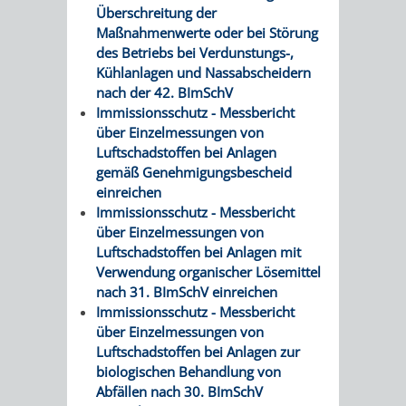
Überschreitung der
Maßnahmenwerte oder bei Störung
PRESSE-
RECHNUNGS
des Betriebs bei Verdunstungs-,
Kühlanlagen und Nassabscheidern
UND
REFERAT
nach der 42. BImSchV
Immissionsschutz - Messbericht
ÖFFENTLICHKEITS
DES
über Einzelmessungen von
Luftschadstoffen bei Anlagen
ERSTEN
gemäß Genehmigungsbescheid
einreichen
BÜRGERMEIS
Immissionsschutz - Messbericht
über Einzelmessungen von
REFERAT
STABSSTELL
Luftschadstoffen bei Anlagen mit
Verwendung organischer Lösemittel
DES
RECHT
nach 31. BImSchV einreichen
Immissionsschutz - Messbericht
OBERBÜRGERMEI
über Einzelmessungen von
STADTBIBLIO
Luftschadstoffen bei Anlagen zur
biologischen Behandlung von
STADTKÄMMEREI
STANDESAM
Abfällen nach 30. BImSchV