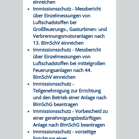
einreichen
FINANZEN
STEUERABTEIL
HEIRATEN
Immissionsschutz - Messbericht
über Einzelmessungen von
UND
IN
GRUNDSTEUER
Luftschadstoffen bei
Großfeuerungs-, Gasturbinen- und
HAUSHALT
WEINHEIM
Verbrennungsmotoranlagen nach
STADTKASSE
13. BImSchV einreichen
INFORMATIO
WEINHEIME
Immissionsschutz - Messbericht
BETEILIGUNGSMA
über Einzelmessungen von
DES
KIRCHEN
Luftschadstoffen bei mittelgroßen
Feuerungsanlagen nach 44.
STANDESAM
BImSchV einreichen
FOTOMOTIV
Immissionsschutz -
Teilgenehmigung zur Errichtung
-
und den Betrieb einer Anlage nach
BImSchG beantragen
WEINHEIM
Immissionsschutz - Vorbescheid zu
einer genehmigungsbedürftigen
ALS
Anlage nach BImSchG beantragen
Immissionsschutz - vorzeitige
GASTGEBER
Errichtung einer