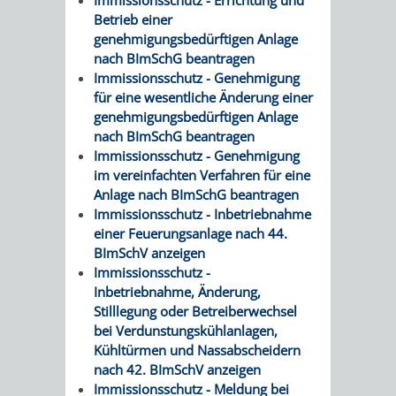
Betrieb einer
RENTENABTE
UNTERBRI
genehmigungsbedürftigen Anlage
nach BImSchG beantragen
VON
Immissionsschutz - Genehmigung
für eine wesentliche Änderung einer
OBDACHL
genehmigungsbedürftigen Anlage
nach BImSchG beantragen
UND
Immissionsschutz - Genehmigung
im vereinfachten Verfahren für eine
FLÜCHTLI
Anlage nach BImSchG beantragen
Immissionsschutz - Inbetriebnahme
EIGENBETRIEB
FEUERWEHR
einer Feuerungsanlage nach 44.
BImSchV anzeigen
STADTENTWÄSSE
PERSONAL-
Immissionsschutz -
Inbetriebnahme, Änderung,
UND
Stilllegung oder Betreiberwechsel
bei Verdunstungskühlanlagen,
ORGANISAT
Kühltürmen und Nassabscheidern
nach 42. BImSchV anzeigen
STADTARCHI
Immissionsschutz - Meldung bei