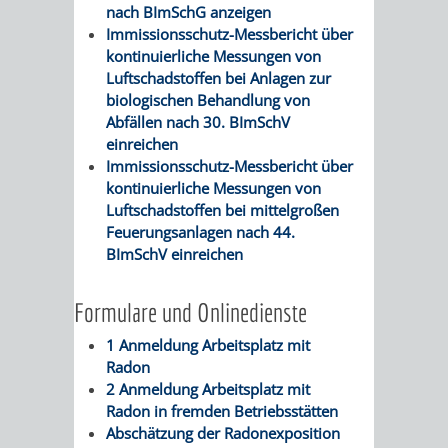
SULZBACH
nach BImSchG anzeigen
Immissionsschutz-Messbericht über
AMTLICHE
AUSSCHREIBUNGE
kontinuierliche Messungen von
Luftschadstoffen bei Anlagen zur
BEKANNTMACHUNGEN
biologischen Behandlung von
INFORMATIONSPF
Abfällen nach 30. BImSchV
einreichen
WAHLEN
STÄDTISCHE
Immissionsschutz-Messbericht über
kontinuierliche Messungen von
/
FINANZEN
Luftschadstoffen bei mittelgroßen
Feuerungsanlagen nach 44.
ABSTIMMUNGEN
/
BImSchV einreichen
HAUSHALT
Formulare und Onlinedienste
KOMMUNALE
RECHNUNGSS
1 Anmeldung Arbeitsplatz mit
Radon
STEUERN
2 Anmeldung Arbeitsplatz mit
Radon in fremden Betriebsstätten
STADTRECHT
PERSONALRAT
Abschätzung der Radonexposition