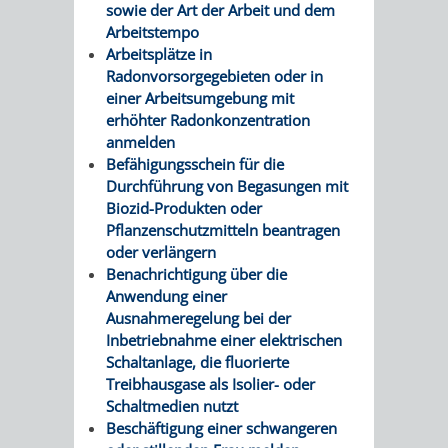
sowie der Art der Arbeit und dem
/
AMT
AMT
Arbeitstempo
DENKMALSCHUTZBEHÖRDE
STÄDTISCHER
BEREICH
Arbeitsplätze in
DEZERNATE
FÜR
FÜR
Radonvorsorgegebieten oder in
HÄUSER
DENKMALSCHUTZ
einer Arbeitsumgebung mit
BAURECHT
BILDUNG
erhöhter Radonkonzentration
/
GENEHMIGUNGSVERFAHREN
TAG
anmelden
UND
UND
Befähigungsschein für die
LIEGENSCHAFTEN
DES
Durchführung von Begasungen mit
DENKMALSCHUTZ
SPORT
Biozid-Produkten oder
ABWASSERBESEITIGUNG
OFFENEN
Pflanzenschutzmitteln beantragen
AMT
AMT
oder verlängern
DENKMALS
ERSCHLIESSUNGSBEITRAG
Benachrichtigung über die
FÜR
FÜR
Anwendung einer
ANTRAGSVERFAHREN
Ausnahmeregelung bei der
IMMOBILIENWIRT
KULTUR,
Inbetriebnahme einer elektrischen
Schaltanlage, die fluorierte
VERMIETE
TOURISMUS
Treibhausgase als Isolier- oder
STABSSTELLE
HOCHBAU
Schaltmedien nutzt
DOCH
&
Beschäftigung einer schwangeren
BÄDER
(PLANUNG