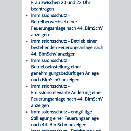
VERMESSUNG,
ORDNUNGSA
Frau zwischen 20 und 22 Uhr
beantragen
BODENORDNUNG
Immissionsschutz -
AUSLÄNDERA
BÜRGERB
Betreiberwechsel einer
UND
Feuerungsanlage nach 44. BImSchV
GEWERBE-
ÖFFENTLI
anzeigen
GEOINFORMATIO
Immissionsschutz - Betrieb einer
UND
SICHERHEI
bestehenden Feuerungsanlage nach
44. BImSchV anzeigen
GESUNDHEIT
ORDNUNG
Immissionsschutz -
Betriebseinstellung einer
UND
genehmigungsbedürftigen Anlage
nach BImSchG anzeigen
VERKEHR
Immissionsschutz -
Emissionsrelevante Änderung einer
VERKEHRS
BUSSGEL
Feuerungsanlage nach 44. BImSchV
anzeigen
GEMEINDE
AKTUELL
Immissionsschutz - endgültige
Stilllegung einer Feuerungsanlage
VERKEHR
nach 44. BImSchV anzeigen
Immissionsschutz - Errichtung und