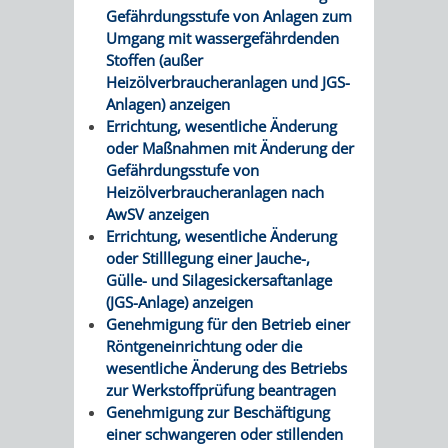
Gefährdungsstufe von Anlagen zum
VERKEHRSA
Umgang mit wassergefährdenden
Stoffen (außer
UND
Heizölverbraucheranlagen und JGS-
Anlagen) anzeigen
GRÜNFLÄCH
Errichtung, wesentliche Änderung
oder Maßnahmen mit Änderung der
Gefährdungsstufe von
INFRASTRU
STRASSEN- 
Heizölverbraucheranlagen nach
AwSV anzeigen
ND L
Errichtung, wesentliche Änderung
oder Stilllegung einer Jauche-,
ANDSCHAF
Gülle- und Silagesickersaftanlage
(JGS-Anlage) anzeigen
FRIEDHÖFE
BAUBETRI
Genehmigung für den Betrieb einer
Röntgeneinrichtung oder die
AMT
BÜRGER-
wesentliche Änderung des Betriebs
zur Werkstoffprüfung beantragen
FÜR
UND
Genehmigung zur Beschäftigung
einer schwangeren oder stillenden