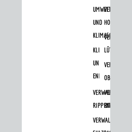
Verkehrsplanung
UMWELT-
VERWALTUNG
STADTPLAN / GEOPORTAL
UND
HOHENSACH
KLIMASCHUTZ
VERWALTUNG
© Stadt Weinheim 2026
KLIMASCHUTZ
LÜTZELSACH
Impressum
Datenschutz
Datenschutz-
Einstellungen
Kontakt
UND
VERWALTUNG
ENERGIEMANAGE
OBERFLOCKE
VERWALTUNGSSTE
VERWALTUNG
RIPPENWEIER
RITSCHWEIE
VERWALTUNGSSTE