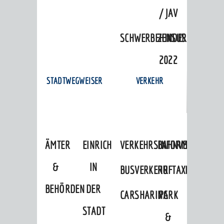
/ JAV
SCHWERBEHINDERTENVERTR
ZENSUS
2022
STADTWEGWEISER
VERKEHR
ÄMTER
EINRICHTUNGEN
VERKEHRSINFORMATIONEN
BAHNVERKEHR
&
IN
BUSVERKEHR
RUFTAXI
BEHÖRDEN
DER
CARSHARING
PARK
STADT
&