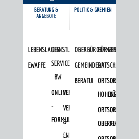
BERATUNG &
POLITIK & GREMIEN
KARRIEREPORTAL
ANGEBOTE
LEBENSLAGEN
DIENSTLEISTUNGEN
OBERBÜRGERMEISTER
BÜRGERINFORMA
SERVICE
EWAFFE
GEMEINDERAT
ORTSCHAFTSRÄTE
BW
BERATUNGSERGEBNISSE
ORTSCHAFTSRAT
ORTSCHAFTS
ONLINE
VERFAHRENSBESCHREIBUNG
HOHENSACHSEN
LÜTZELSACH
-
VERSORGUNG
ORTSCHAFTSRAT
ORTSCHAFTS
FORMULARE
&
OBERFLOCKENBAC
RIPPENWEIE
Startseite
»
Bürgerservice
ENTSORGUNG
ORTSCHAFTSRAT
ORTSCHAFTS