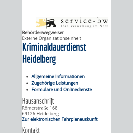
ABWASSERBESEITIGUNG
RITSCHWEIER
SULZBACH
BEHÖRDENNUMMER
FAMILIEN
AUSSCHÜSSE
JUGENDGEMEINDE
Behördenwegweiser
Externe Organisationseinheit
115
BERATUNG
UND
TAGESORDNUNG
PROJEKTE
Kriminaldauerdienst
UND
BEIRÄTE
/
Heidelberg
HILFE
AUSSCHUSS
HAUPTAUSSCHUSS
SITZUNGSUNTERL
Allgemeine Informationen
KINDER
SENIOREN
FÜR
Zugehörige Leistungen
BERATUNGSERGEBNISS
ABGEORDNETE
Formulare und Onlinedienste
UND
TECHNIK,
BETREUUNG
FREIZEITANGEBOTE
KINDER-
STADTRECHT
Hausanschrift
JUGENDLICHE
UMWELT
Römerstraße 168
UND
BERATUNG
UND
69126
Heidelberg
Zur elektronischen Fahrplanauskunft
UND
PFLEGE
UND
JUGENDBEIRAT
Kontakt