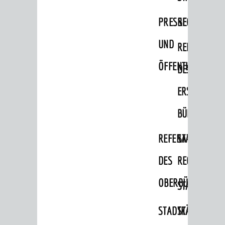
RATHAUS
PRESSE-
RECHNUNGS
Bürgermeister / Dezernate
UND
REFERAT
Ämter
ÖFFENTLICHKEITS
Amtliche Bekanntmachungen
DES
Ausschreibungen
ERSTEN
Wahlen / Abstimmungen
BÜRGERMEIS
Städtische Finanzen / Haushalt
REFERAT
STABSSTELL
Stadtrecht
DES
RECHT
Personalrat / JAV
Schwerbehindertenvertretung
OBERBÜRGERMEI
STADTBIBLIO
Zensus 2022
STADTKÄMMEREI
STANDESAM
STADTWEGWEISER