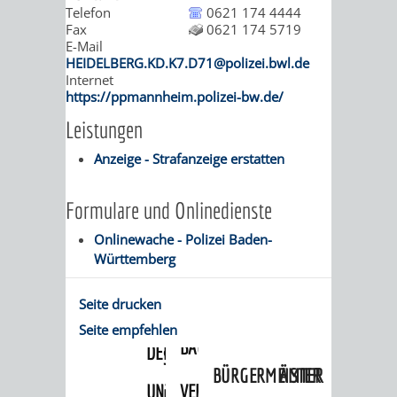
STADTENTWICKLUNG
HILFE
Telefon
0621 174 4444
TAGESORDNUNG
BERATUNGSERGEBNI
Fax
0621 174 5719
BERATUNGSERGEBNISSE
E-Mail
MENSCHEN
MENSCHEN
/
HEIDELBERG.KD.K7.D71@polizei.bwl.de
Internet
MIT
MIT
SITZUNGSUNTERLAGEN
https://ppmannheim.polizei-bw.de/
Leistungen
BEHINDERUNG
DEMENZ
UMLEGUNGSAUSSCHUSS
BERATENDE
Anzeige - Strafanzeige erstatten
MIGRANTEN
BAUHERREN
AUSSCHÜSSE
Formulare und Onlinedienste
/
BAUHERRENBERATUNG
GRUNDSTÜCKSWERTERMITTLUNG
BERATUNGSERGEBNISS
Onlinewache - Polizei Baden-
FLÜCHTLINGE
Württemberg
RATHAUS
DENKMALSCHUTZ
VERKAUF
Seite drucken
STÄDTISCHER
AUFGABEN
STEUERVORTEILE
Seite empfehlen
BAUPLÄTZE
DER
SATZUNGEN
BÜRGERMEISTER
ÄMTER
UNTEREN
VERKAUF
IM