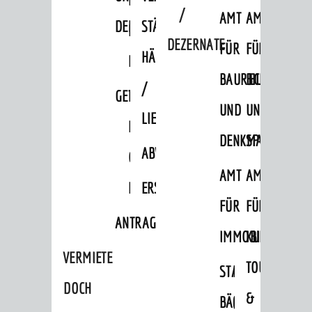
/
AMT
AMT
DENKMALSCHUTZBEHÖRDE
STÄDTISCHER
BEREICH
DEZERNATE
FÜR
FÜR
HÄUSER
DENKMALSCHUTZ
BAURECHT
BILDUNG
/
GENEHMIGUNGSVERFAHREN
TAG
UND
UND
LIEGENSCHAFTEN
DES
DENKMALSCHUTZ
SPORT
ABWASSERBESEITIGUNG
OFFENEN
AMT
AMT
DENKMALS
ERSCHLIESSUNGSBEITRAG
FÜR
FÜR
ANTRAGSVERFAHREN
IMMOBILIENWIRT
KULTUR,
VERMIETE
TOURISMUS
STABSSTELLE
HOCHBAU
DOCH
&
BÄDER
(PLANUNG