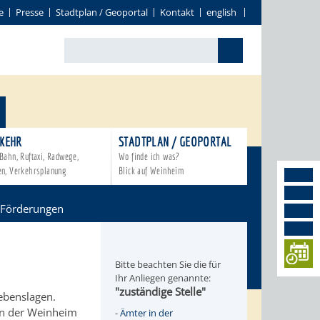
e
Presse
Stadtplan / Geoportal
Kontakt
english
KEHR
STADTPLAN / GEOPORTAL
Bahn, Ruftaxi, Radwege,
Wo finde ich was?
en, Verkehrsplanung
Blick auf Weinheim
 Förderungen
Bitte beachten Sie die für
Ihr Anliegen genannte:
"zuständige Stelle"
Lebenslagen.
en der Weinheim
-
Ämter in der