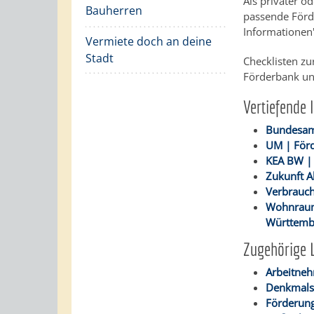
Als privater o
Bauherren
passende Förd
Informationen"
Vermiete doch an deine
Stadt
Checklisten zu
Förderbank un
Vertiefende 
Bundesamt
UM | För
KEA BW |
Zukunft A
Verbrauch
Wohnraum
Württemb
Zugehörige 
Arbeitneh
Denkmalsc
Förderung