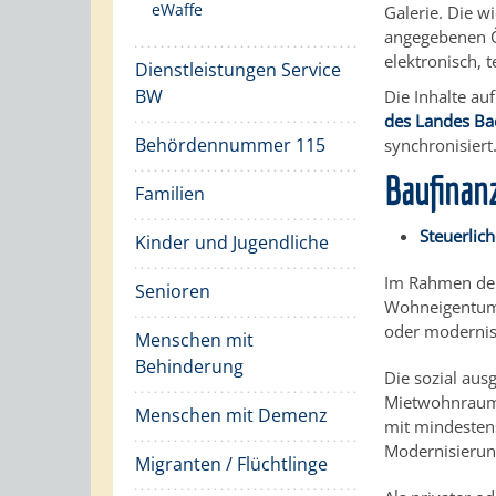
eWaffe
Galerie. Die w
angegebenen Ö
elektronisch, 
Dienstleistungen Service
BW
Die Inhalte a
des Landes B
Behördennummer 115
synchronisiert
Baufinan
Familien
Steuerlic
Kinder und Jugendliche
Im Rahmen de
Senioren
Wohneigentum 
oder modernisi
Menschen mit
Behinderung
Die sozial au
Mietwohnraum
Menschen mit Demenz
mit mindesten
Modernisieru
Migranten / Flüchtlinge