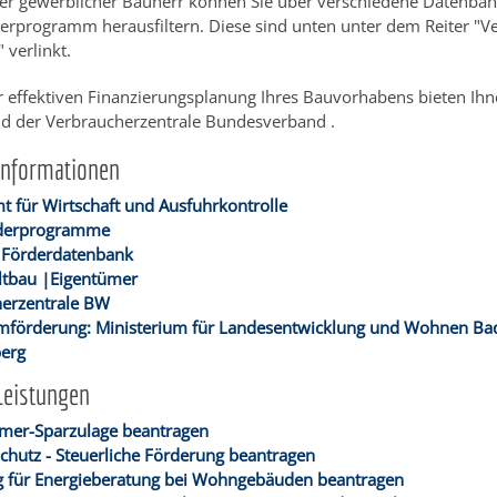
der gewerblicher Bauherr können Sie über verschiedene Datenban
erprogramm herausfiltern. Diese sind unten unter dem Reiter "Ve
 verlinkt.
r effektiven Finanzierungsplanung Ihres Bauvorhabens bieten Ih
d der Verbraucherzentrale Bundesverband .
Informationen
 für Wirtschaft und Ausfuhrkontrolle
derprogramme
 Förderdatenbank
ltbau
|Eigentümer
erzentrale BW
förderung: Ministerium für Landesentwicklung und Wohnen Ba
erg
Leistungen
mer-Sparzulage beantragen
hutz - Steuerliche Förderung beantragen
 für Energieberatung bei Wohngebäuden beantragen