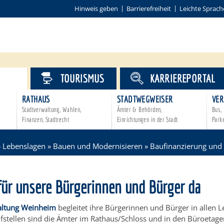
Hinweis geben
Barrierefreiheit
Leichte Sprach
VICE
TOURISMUS
KARRIEREPORTAL
RATHAUS
STADTWEGWEISER
VER
Stadtverwaltung, Wahlen,
Ämter & Behörden,
Bus, 
Finanzen, Stadtrecht
Einrichtungen in der Stadt
Park
»
Lebenslagen
»
Bauen und Modernisieren
»
Baufinanzierung und
für unsere Bürgerinnen und Bürger da
altung Weinheim
begleitet ihre Bürgerinnen und Bürger in allen 
ufstellen sind die Ämter im Rathaus/Schloss und in den Büroetag