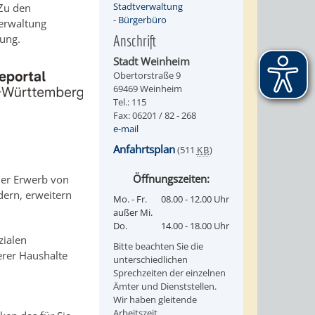
Stadtverwaltung
Zu den
-
Bürgerbüro
Verwaltung
gung.
Anschrift
Stadt Weinheim
Obertorstraße 9
69469 Weinheim
Tel.: 115
Fax: 06201 / 82 - 268
e-mail
Anfahrtsplan
(511
KB
)
Öffnungszeiten:
er Erwerb von
ern, erweitern
Mo. - Fr.
08.00 - 12.00 Uhr
außer Mi.
Do.
14.00 - 18.00 Uhr
zialen
Bitte beachten Sie die
rer Haushalte
unterschiedlichen
Sprechzeiten der einzelnen
Ämter und Dienststellen.
Wir haben gleitende
Arbeitszeit.