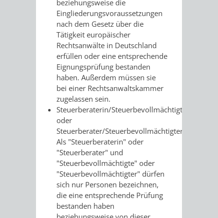
VERMESSUNG,
ORDNUNGSA
beziehungsweise die
Eingliederungsvoraussetzungen
BODENORDNUNG
nach dem Gesetz über die
AUSLÄNDERA
BÜRGERB
Tätigkeit europäischer
UND
Rechtsanwälte in Deutschland
GEWERBE-
ÖFFENTLI
erfüllen oder eine entsprechende
GEOINFORMATIO
Eignungsprüfung bestanden
UND
SICHERHEI
haben. Außerdem müssen sie
bei einer Rechtsanwaltskammer
GESUNDHEIT
ORDNUNG
zugelassen sein.
Steuerberaterin/Steuerbevollmächtigte
UND
oder
Steuerberater/Steuerbevollmächtigter
VERKEHR
Als "Steuerberaterin" oder
"Steuerberater" und
VERKEHRS
BUSSGEL
"Steuerbevollmächtigte" oder
"Steuerbevollmächtigter" dürfen
sich nur Personen bezeichnen,
GEMEINDE
AKTUELL
die eine entsprechende Prüfung
bestanden haben
VERKEHR
beziehungsweise von dieser