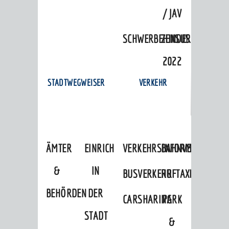
/ JAV
SCHWERBEHINDERTENVERTR
ZENSUS
2022
STADTWEGWEISER
VERKEHR
ÄMTER
EINRICHTUNGEN
VERKEHRSINFORMATIONEN
BAHNVERKEHR
&
IN
BUSVERKEHR
RUFTAXI
BEHÖRDEN
DER
CARSHARING
PARK
STADT
&