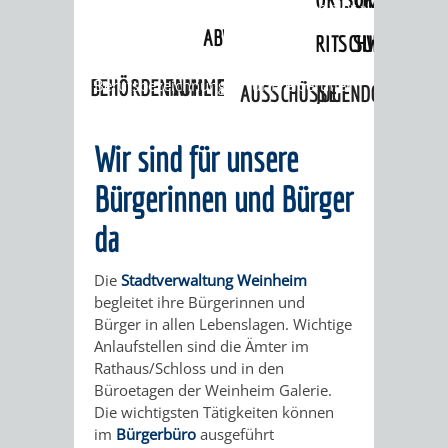
Angebote
»
Lebenslagen
»
Freiberufler
»
Freie Berufe mit
ABWASSERBESEITIGUNG
RITSCHWEIER
SULZBACH
Zulassungsvoraussetzungen
»
BEHÖRDENNUMMER
Berufsbezeichnungen für Freiberufler
FAMILIEN
AUSSCHÜSSE
JUGENDGEMEINDE
115
BERATUNG
UND
TAGESORDNUNG
PROJEKTE
Wir sind für unsere
UND
BEIRÄTE
/
Bürgerinnen und Bürger
HILFE
da
AUSSCHUSS
HAUPTAUSSCHUSS
SITZUNGSUNTERL
KINDER
SENIOREN
FÜR
BERATUNGSERGEBNISS
ABGEORDNETE
Die
Stadtverwaltung Weinheim
begleitet ihre Bürgerinnen und
UND
TECHNIK,
BETREUUNG
FREIZEITANGEBOTE
Bürger in allen Lebenslagen. Wichtige
KINDER-
STADTRECHT
Anlaufstellen sind die Ämter im
JUGENDLICHE
UMWELT
UND
Rathaus/Schloss und in den
BERATUNG
UND
Büroetagen der Weinheim Galerie.
UND
PFLEGE
Die wichtigsten Tätigkeiten können
UND
JUGENDBEIRAT
im
Bürgerbüro
ausgeführt