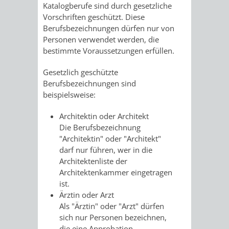
Katalogberufe sind durch gesetzliche
/
AMT
AMT
Vorschriften geschützt. Diese
DENKMALSCHUTZBEHÖRDE
STÄDTISCHER
BEREICH
Berufsbezeichnungen dürfen nur von
DEZERNATE
FÜR
FÜR
Personen verwendet werden, die
HÄUSER
DENKMALSCHUTZ
bestimmte Voraussetzungen erfüllen.
BAURECHT
BILDUNG
/
GENEHMIGUNGSVERFAHREN
TAG
Gesetzlich geschützte
UND
UND
Berufsbezeichnungen sind
LIEGENSCHAFTEN
DES
beispielsweise:
DENKMALSCHUTZ
SPORT
ABWASSERBESEITIGUNG
OFFENEN
Architektin oder Architekt
Die Berufsbezeichnung
AMT
AMT
DENKMALS
ERSCHLIESSUNGSBEITRAG
"Architektin" oder "Architekt"
darf nur führen, wer in die
FÜR
FÜR
Architektenliste der
ANTRAGSVERFAHREN
Architektenkammer eingetragen
IMMOBILIENWIRT
KULTUR,
ist.
VERMIETE
Ärztin oder Arzt
TOURISMUS
STABSSTELLE
HOCHBAU
Als "Ärztin" oder "Arzt" dürfen
DOCH
sich nur Personen bezeichnen,
&
BÄDER
(PLANUNG
die eine Approbation