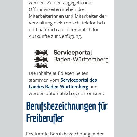
STADTENTWICKLUNG
werden. Zu den angegebenen
HILFE
TAGESORDNUNG
BERATUNGSERGEBNI
Öffnungszeiten stehen die
BERATUNGSERGEBNISSE
Mitarbeiterinnen und Mitarbeiter der
MENSCHEN
MENSCHEN
/
Verwaltung elektronisch, telefonisch
und natürlich auch persönlich für
MIT
MIT
SITZUNGSUNTERLAGEN
Auskünfte zur Verfügung.
BEHINDERUNG
DEMENZ
UMLEGUNGSAUSSCHUSS
BERATENDE
MIGRANTEN
BAUHERREN
AUSSCHÜSSE
Die Inhalte auf diesen Seiten
/
BAUHERRENBERATUNG
GRUNDSTÜCKSWERTERMITTLUNG
BERATUNGSERGEBNISS
stammen vom
Serviceportal des
Landes Baden-Württemberg
und
FLÜCHTLINGE
RATHAUS
DENKMALSCHUTZ
VERKAUF
werden automatisch synchronisiert.
Berufsbezeichnungen für
STÄDTISCHER
AUFGABEN
STEUERVORTEILE
Freiberufler
BAUPLÄTZE
DER
SATZUNGEN
BÜRGERMEISTER
ÄMTER
Bestimmte Berufsbezeichnungen der
UNTEREN
VERKAUF
IM