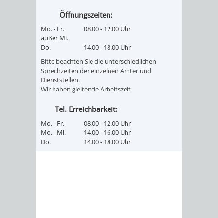
FINANZEN
STEUERABTEIL
HEIRATEN
Öffnungszeiten:
Mo. - Fr.
08.00 - 12.00 Uhr
UND
IN
GRUNDSTEUER
außer Mi.
Do.
14.00 - 18.00 Uhr
HAUSHALT
WEINHEIM
STADTKASSE
Bitte beachten Sie die unterschiedlichen
Sprechzeiten der einzelnen Ämter und
INFORMATIO
WEINHEIME
Dienststellen.
BETEILIGUNGSMA
Wir haben gleitende Arbeitszeit.
DES
KIRCHEN
Tel. Erreichbarkeit:
STANDESAM
FOTOMOTIV
Mo. - Fr.
08.00 - 12.00 Uhr
Mo. - Mi.
14.00 - 16.00 Uhr
Do.
14.00 - 18.00 Uhr
-
WEINHEIM
ALS
GASTGEBER