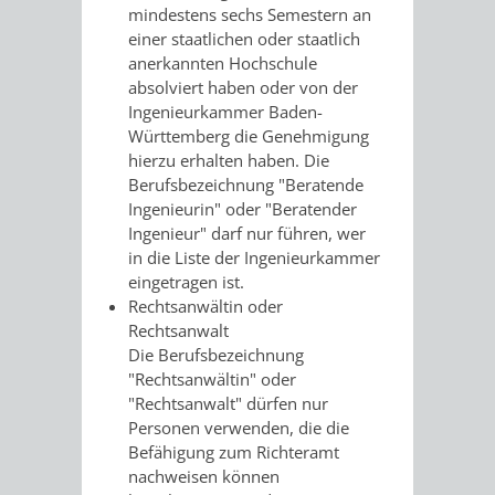
mindestens sechs Semestern an
einer staatlichen oder staatlich
VERKEHRSA
anerkannten Hochschule
absolviert haben oder von der
UND
Ingenieurkammer Baden-
Württemberg die Genehmigung
GRÜNFLÄCH
hierzu erhalten haben. Die
Berufsbezeichnung "Beratende
INFRASTRU
STRASSEN- 
Ingenieurin" oder "Beratender
Ingenieur" darf nur führen, wer
ND L
in die Liste der Ingenieurkammer
eingetragen ist.
ANDSCHAF
Rechtsanwältin oder
Rechtsanwalt
FRIEDHÖFE
BAUBETRI
Die Berufsbezeichnung
"Rechtsanwältin" oder
AMT
BÜRGER-
"Rechtsanwalt" dürfen nur
Personen verwenden, die die
FÜR
UND
Befähigung zum Richteramt
nachweisen können