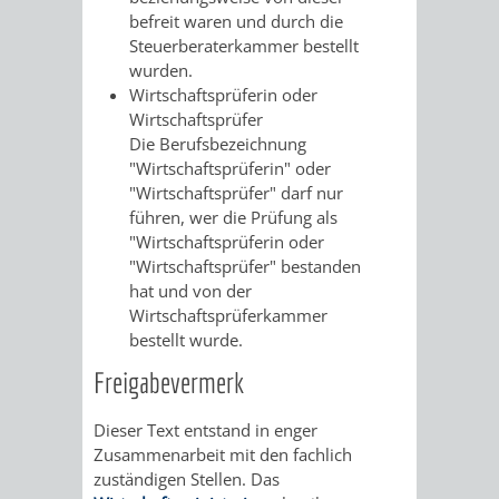
befreit waren und durch die
RENTENABTE
UNTERBRI
Steuerberaterkammer bestellt
wurden.
VON
Wirtschaftsprüferin oder
Wirtschaftsprüfer
OBDACHL
Die Berufsbezeichnung
"Wirtschaftsprüferin" oder
UND
"Wirtschaftsprüfer" darf nur
führen, wer die Prüfung als
FLÜCHTLI
"Wirtschaftsprüferin oder
"Wirtschaftsprüfer" bestanden
EIGENBETRIEB
FEUERWEHR
hat und von der
Wirtschaftsprüferkammer
STADTENTWÄSSE
PERSONAL-
bestellt wurde.
Freigabevermerk
UND
Dieser Text entstand in enger
ORGANISAT
Zusammenarbeit mit den fachlich
zuständigen Stellen. Das
STADTARCHI