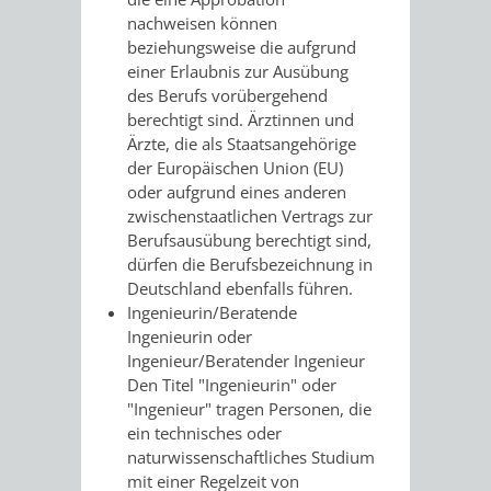
AN
nachweisen können
WIRTSCHAFT
UND
beziehungsweise die aufgrund
DEINE
einer Erlaubnis zur Ausübung
BAU)
KULTURBÜR
MUSEUM
des Berufs vorübergehend
STADT
berechtigt sind. Ärztinnen und
GEBÄUDEBETRIEB
LIEGENSCHAFT
STADTTOURI
WIRTSCHA
Ärzte, die als Staatsangehörige
WIEDERVERMIETUNGSPRÄMIE
der Europäischen Union (EU)
UND
IMMOBILIENMAN
oder aufgrund eines anderen
zwischenstaatlichen Vertrags zur
STADTMAR
Berufsausübung berechtigt sind,
dürfen die Berufsbezeichnung in
AMT
AMT
Deutschland ebenfalls führen.
Ingenieurin/Beratende
FÜR
FÜR
Ingenieurin oder
Ingenieur/Beratender Ingenieur
SOZIALE
STADTENTWI
Den Titel "Ingenieurin" oder
"Ingenieur" tragen Personen, die
ANGELEGENHEITE
ein technisches oder
AMT
naturwissenschaftliches Studium
mit einer Regelzeit von
INTEGRATIONSBE
FÜR