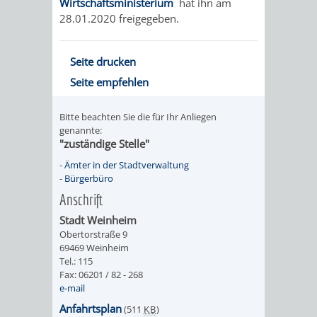
Wirtschaftsministerium
hat ihn am
28.01.2020 freigegeben.
PRESSE-
RECHNUNGS
UND
Seite drucken
REFERAT
Seite empfehlen
ÖFFENTLICHKEITS
DES
Bitte beachten Sie die für Ihr Anliegen
ERSTEN
genannte:
"zuständige Stelle"
BÜRGERMEIS
-
Ämter in der Stadtverwaltung
-
Bürgerbüro
REFERAT
STABSSTELL
Anschrift
Stadt Weinheim
DES
RECHT
Obertorstraße 9
69469 Weinheim
OBERBÜRGERMEI
STADTBIBLIO
Tel.: 115
Fax: 06201 / 82 - 268
e-mail
STADTKÄMMEREI
STANDESAM
Anfahrtsplan
(511
KB
)