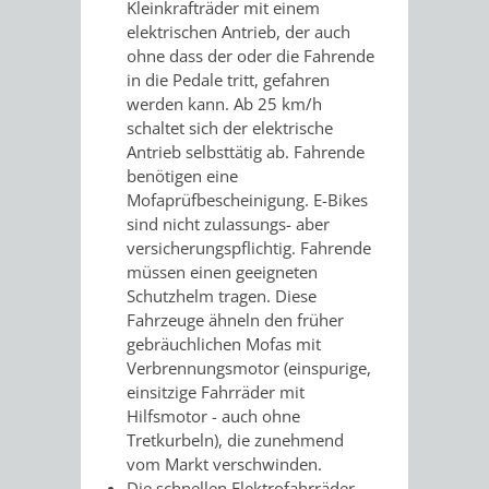
Kleinkrafträder mit einem
AN
WIRTSCHAFT
UND
elektrischen Antrieb, der auch
ohne dass der oder die Fahrende
DEINE
BAU)
KULTURBÜR
MUSEUM
in die Pedale tritt, gefahren
werden kann. Ab 25 km/h
STADT
schaltet sich der elektrische
GEBÄUDEBETRIEB
LIEGENSCHAFT
STADTTOURI
WIRTSCHA
Antrieb selbsttätig ab. Fahrende
WIEDERVERMIETUNGSPRÄMIE
benötigen eine
UND
IMMOBILIENMAN
Mofaprüfbescheinigung. E-Bikes
sind nicht zulassungs- aber
STADTMAR
versicherungspflichtig. Fahrende
müssen einen geeigneten
AMT
AMT
Schutzhelm tragen. Diese
Fahrzeuge ähneln den früher
FÜR
FÜR
gebräuchlichen Mofas mit
Verbrennungsmotor (einspurige,
SOZIALE
STADTENTWI
einsitzige Fahrräder mit
Hilfsmotor - auch ohne
ANGELEGENHEITE
AMT
Tretkurbeln), die zunehmend
vom Markt verschwinden.
INTEGRATIONSBE
FÜR
Die schnellen Elektrofahrräder