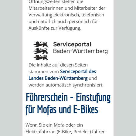
STADTENTWICKLUNG
Öffnungszeiten stehen die
HILFE
TAGESORDNUNG
BERATUNGSERGEBNI
Mitarbeiterinnen und Mitarbeiter der
Verwaltung elektronisch, telefonisch
BERATUNGSERGEBNISSE
MENSCHEN
MENSCHEN
/
und natürlich auch persönlich für
Auskünfte zur Verfügung.
MIT
MIT
SITZUNGSUNTERLAGEN
BEHINDERUNG
DEMENZ
UMLEGUNGSAUSSCHUSS
BERATENDE
MIGRANTEN
BAUHERREN
AUSSCHÜSSE
Die Inhalte auf diesen Seiten
stammen vom
Serviceportal des
/
BAUHERRENBERATUNG
GRUNDSTÜCKSWERTERMITTLUNG
BERATUNGSERGEBNISS
Landes Baden-Württemberg
und
werden automatisch synchronisiert.
FLÜCHTLINGE
RATHAUS
DENKMALSCHUTZ
VERKAUF
Führerschein - Einstufung
STÄDTISCHER
für Mofas und E-Bikes
AUFGABEN
STEUERVORTEILE
BAUPLÄTZE
DER
SATZUNGEN
Wenn Sie ein Mofa oder ein
BÜRGERMEISTER
ÄMTER
Elektrofahrrad (E-Bike, Pedelec) fahren
UNTEREN
VERKAUF
IM