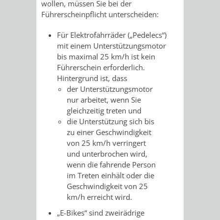
wollen, müssen Sie bei der
/
AMT
AMT
Führerscheinpflicht unterscheiden:
DENKMALSCHUTZBEHÖRDE
STÄDTISCHER
BEREICH
DEZERNATE
FÜR
FÜR
Für Elektrofahrräder („Pedelecs“)
HÄUSER
DENKMALSCHUTZ
mit einem Unterstützungsmotor
BAURECHT
BILDUNG
bis maximal 25 km/h ist kein
/
GENEHMIGUNGSVERFAHREN
TAG
Führerschein erforderlich.
UND
UND
Hintergrund ist, dass
LIEGENSCHAFTEN
DES
der Unterstützungsmotor
DENKMALSCHUTZ
SPORT
nur arbeitet, wenn Sie
ABWASSERBESEITIGUNG
OFFENEN
gleichzeitig treten und
die Unterstützung sich bis
AMT
AMT
DENKMALS
ERSCHLIESSUNGSBEITRAG
zu einer Geschwindigkeit
von 25 km/h verringert
FÜR
FÜR
und unterbrochen wird,
ANTRAGSVERFAHREN
wenn die fahrende Person
IMMOBILIENWIRT
KULTUR,
im Treten einhält oder die
VERMIETE
Geschwindigkeit von 25
TOURISMUS
STABSSTELLE
HOCHBAU
km/h erreicht wird.
DOCH
&
BÄDER
(PLANUNG
„E-Bikes“ sind zweirädrige