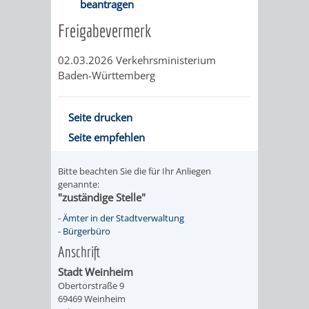
beantragen
RENTENABTE
UNTERBRI
Freigabevermerk
VON
02.03.2026
Verkehrsministerium
Baden-Württemberg
OBDACHL
UND
Seite drucken
Seite empfehlen
FLÜCHTLI
Bitte beachten Sie die für Ihr Anliegen
EIGENBETRIEB
FEUERWEHR
genannte:
"zuständige Stelle"
STADTENTWÄSSE
PERSONAL-
-
Ämter in der Stadtverwaltung
-
Bürgerbüro
UND
Anschrift
ORGANISAT
Stadt Weinheim
Obertorstraße 9
69469 Weinheim
STADTARCHI