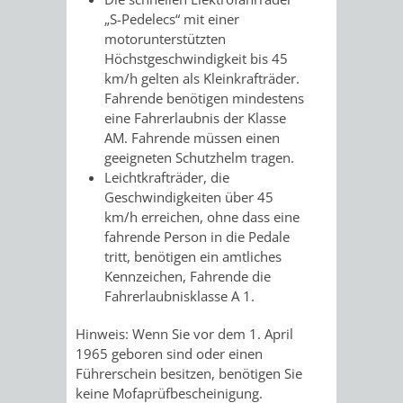
„S-Pedelecs“ mit einer
VERKEHRSA
motorunterstützten
Höchstgeschwindigkeit bis 45
UND
km/h gelten als Kleinkrafträder.
Fahrende benötigen mindestens
GRÜNFLÄCH
eine Fahrerlaubnis der Klasse
AM. Fahrende müssen einen
geeigneten Schutzhelm tragen.
INFRASTRU
STRASSEN- 
Leichtkrafträder, die
Geschwindigkeiten über 45
ND L
km/h erreichen, ohne dass eine
fahrende Person in die Pedale
ANDSCHAF
tritt, benötigen ein amtliches
Kennzeichen, Fahrende die
FRIEDHÖFE
BAUBETRI
Fahrerlaubnisklasse A 1.
AMT
BÜRGER-
Hinweis: Wenn Sie vor dem 1. April
1965 geboren sind oder einen
FÜR
UND
Führerschein besitzen, benötigen Sie
keine Mofaprüfbescheinigung.