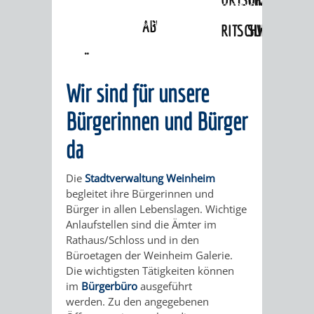
Angebote
»
Lebenslagen
»
Führerschein
»
Fahrerlaubnis
»
Führerschein -
ABWASSERBESEITIGUNG
RITSCHWEIER
SULZBACH
Einstufung für Mofas und E-Bikes
BEHÖRDENNUMMER
FAMILIEN
AUSSCHÜSSE
JUGENDGEMEINDE
Wir sind für unsere
115
BERATUNG
UND
TAGESORDNUNG
PROJEKTE
Bürgerinnen und Bürger
UND
BEIRÄTE
/
da
HILFE
AUSSCHUSS
HAUPTAUSSCHUSS
SITZUNGSUNTERL
Die
Stadtverwaltung Weinheim
KINDER
SENIOREN
FÜR
begleitet ihre Bürgerinnen und
BERATUNGSERGEBNISS
ABGEORDNETE
Bürger in allen Lebenslagen. Wichtige
UND
TECHNIK,
Anlaufstellen sind die Ämter im
BETREUUNG
FREIZEITANGEBOTE
KINDER-
STADTRECHT
Rathaus/Schloss und in den
JUGENDLICHE
UMWELT
Büroetagen der Weinheim Galerie.
UND
BERATUNG
UND
Die wichtigsten Tätigkeiten können
UND
im
Bürgerbüro
ausgeführt
PFLEGE
UND
JUGENDBEIRAT
werden. Zu den angegebenen