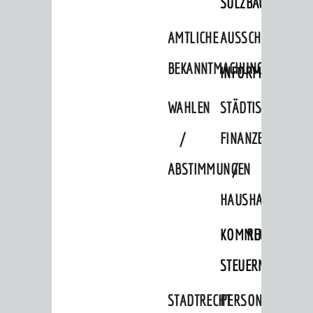
SULZBACH
AMTLICHE
AUSSCHREIBUNGE
BEKANNTMACHUNGEN
INFORMATIONSPF
WAHLEN
STÄDTISCHE
/
FINANZEN
ABSTIMMUNGEN
/
HAUSHALT
KOMMUNALE
RECHNUNGSS
STEUERN
STADTRECHT
PERSONALRAT