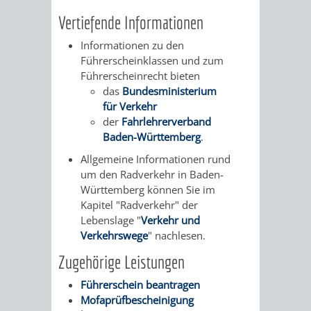
VERMESSUNG,
ORDNUNGSA
Vertiefende Informationen
BODENORDNUNG
AUSLÄNDERA
BÜRGERB
Informationen zu den
Führerscheinklassen und zum
UND
GEWERBE-
ÖFFENTLI
Führerscheinrecht bieten
das
Bundesministerium
GEOINFORMATIO
UND
SICHERHEI
für Verkehr
der
Fahrlehrerverband
GESUNDHEIT
ORDNUNG
Baden-Württemberg
.
Allgemeine Informationen rund
UND
um den Radverkehr in Baden-
Württemberg können Sie im
VERKEHR
Kapitel "Radverkehr" der
Lebenslage "
Verkehr und
VERKEHRS
BUSSGEL
Verkehrswege
" nachlesen.
Zugehörige Leistungen
GEMEINDE
AKTUELL
Führerschein beantragen
VERKEHR
Mofaprüfbescheinigung