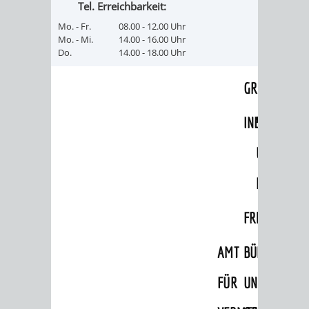
Tel. Erreichbarkeit:
VERKEHRSA
Mo. - Fr.
08.00 - 12.00 Uhr
Mo. - Mi.
14.00 - 16.00 Uhr
Do.
14.00 - 18.00 Uhr
UND
GRÜNFLÄCH
INFRASTRU
STRASSEN- 
ND L
ANDSCHAF
FRIEDHÖFE
BAUBETRI
AMT
BÜRGER-
FÜR
UND