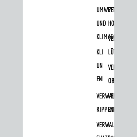
Ausschüsse und Beiräte
UMWELT-
VERWALTUNG
Jugendgemeinderat
UND
HOHENSACH
Abgeordnete
KLIMASCHUTZ
VERWALTUNG
Stadtrecht
KLIMASCHUTZ
LÜTZELSACH
RATHAUS
Bürgermeister / Dezernate
UND
VERWALTUNG
Ämter
ENERGIEMANAGE
OBERFLOCKE
Amtliche Bekanntmachungen
VERWALTUNGSSTE
VERWALTUNG
Ausschreibungen
RIPPENWEIER
RITSCHWEIE
Wahlen / Abstimmungen
Städtische Finanzen / Haushalt
VERWALTUNGSSTE
Stadtrecht