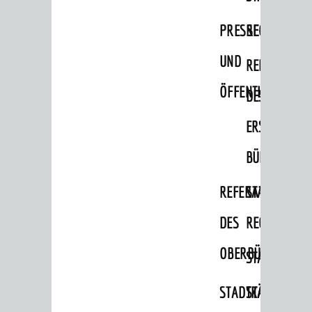
PRESSE-
RECHNUNGS
UND
REFERAT
ÖFFENTLICHKEITS
DES
ERSTEN
BÜRGERMEIS
BERATUNG & ANGEBOTE
REFERAT
STABSSTELL
Lebenslagen
DES
RECHT
Dienstleistungen Service BW
OBERBÜRGERMEI
Behördennummer 115
STADTBIBLIO
Familien
STADTKÄMMEREI
STANDESAM
Kinder und Jugendliche