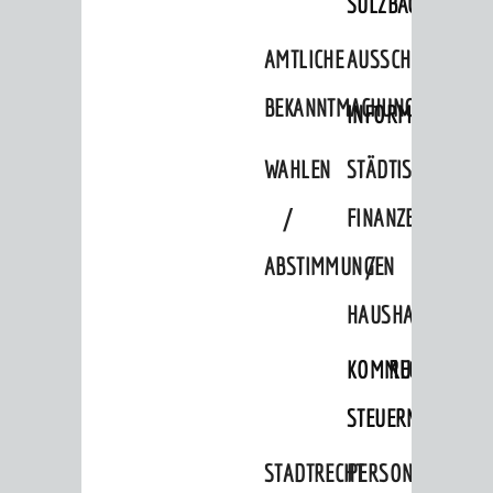
SULZBACH
Personalrat / JAV
AMTLICHE
AUSSCHREIBUNGE
Schwerbehindertenvertretung
BEKANNTMACHUNGEN
INFORMATIONSPF
Zensus 2022
STADTWEGWEISER
WAHLEN
STÄDTISCHE
Ämter & Behörden
/
FINANZEN
Einrichtungen in der Stadt
ABSTIMMUNGEN
/
VERKEHR
HAUSHALT
Verkehrsinformationen
KOMMUNALE
RECHNUNGSS
Bahnverkehr
STEUERN
Busverkehr
Ruftaxi
STADTRECHT
PERSONALRAT