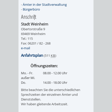
AN
-
Ämter in der Stadtverwaltung
WIRTSCHAFT
UND
-
Bürgerbüro
DEINE
Anschrift
BAU)
KULTURBÜR
MUSEUM
STADT
Stadt Weinheim
Obertorstraße 9
GEBÄUDEBETRIEB
LIEGENSCHAFT
STADTTOURI
WIRTSCHA
69469 Weinheim
WIEDERVERMIETUNGSPRÄMIE
Tel.: 115
UND
IMMOBILIENMAN
Fax: 06201 / 82 - 268
e-mail
STADTMAR
Anfahrtsplan
(511
KB
)
AMT
AMT
Öffnungszeiten:
Mo. - Fr.
08.00 - 12.00 Uhr
FÜR
FÜR
außer Mi.
Do.
14.00 - 18.00 Uhr
SOZIALE
STADTENTWI
Bitte beachten Sie die unterschiedlichen
Sprechzeiten der einzelnen Ämter und
ANGELEGENHEITE
AMT
Dienststellen.
Wir haben gleitende Arbeitszeit.
INTEGRATIONSBE
FÜR