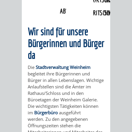
Angebote
»
Lebenslagen
»
Studium
»
Immatrikulation
ABWASSERBESEITIGUNG
RITSCHWEIER
SULZBACH
BEHÖRDENNUMMER
FAMILIEN
AUSSCHÜSSE
JUGENDGEMEINDE
Wir sind für unsere
115
BERATUNG
UND
Bürgerinnen und Bürger
TAGESORDNUNG
PROJEKTE
da
UND
BEIRÄTE
/
HILFE
Die
Stadtverwaltung Weinheim
AUSSCHUSS
HAUPTAUSSCHUSS
SITZUNGSUNTERL
begleitet ihre Bürgerinnen und
Bürger in allen Lebenslagen. Wichtige
KINDER
SENIOREN
FÜR
BERATUNGSERGEBNISS
ABGEORDNETE
Anlaufstellen sind die Ämter im
Rathaus/Schloss und in den
UND
TECHNIK,
BETREUUNG
FREIZEITANGEBOTE
KINDER-
STADTRECHT
Büroetagen der Weinheim Galerie.
Die wichtigsten Tätigkeiten können
JUGENDLICHE
UMWELT
UND
BERATUNG
UND
im
Bürgerbüro
ausgeführt
werden. Zu den angegebenen
UND
PFLEGE
UND
JUGENDBEIRAT
Öffnungszeiten stehen die