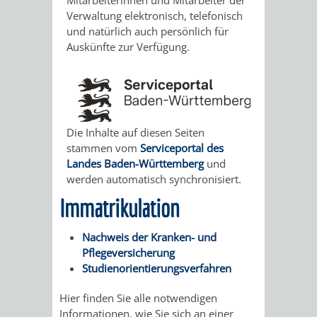
Mitarbeiterinnen und Mitarbeiter der
STADTENTWICKLUNG
HILFE
TAGESORDNUNG
BERATUNGSERGEBNI
Verwaltung elektronisch, telefonisch
und natürlich auch persönlich für
BERATUNGSERGEBNISSE
MENSCHEN
MENSCHEN
/
Auskünfte zur Verfügung.
MIT
MIT
SITZUNGSUNTERLAGEN
BEHINDERUNG
DEMENZ
UMLEGUNGSAUSSCHUSS
BERATENDE
Die Inhalte auf diesen Seiten
MIGRANTEN
BAUHERREN
AUSSCHÜSSE
stammen vom
Serviceportal des
Landes Baden-Württemberg
und
/
BAUHERRENBERATUNG
GRUNDSTÜCKSWERTERMITTLUNG
BERATUNGSERGEBNISS
werden automatisch synchronisiert.
Immatrikulation
FLÜCHTLINGE
RATHAUS
DENKMALSCHUTZ
VERKAUF
Nachweis der Kranken- und
STÄDTISCHER
AUFGABEN
STEUERVORTEILE
Pflegeversicherung
Studienorientierungsverfahren
BAUPLÄTZE
DER
SATZUNGEN
Hier finden Sie alle notwendigen
BÜRGERMEISTER
ÄMTER
UNTEREN
VERKAUF
Informationen, wie Sie sich an einer
IM