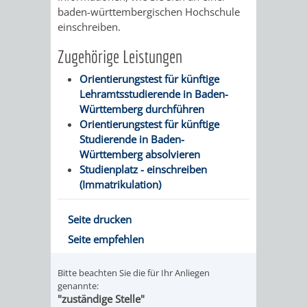
baden-württembergischen Hochschule
/
AMT
AMT
DENKMALSCHUTZBEHÖRDE
STÄDTISCHER
einschreiben.
BEREICH
DEZERNATE
FÜR
FÜR
Zugehörige Leistungen
HÄUSER
DENKMALSCHUTZ
BAURECHT
BILDUNG
Orientierungstest für künftige
/
GENEHMIGUNGSVERFAHREN
TAG
Lehramtsstudierende in Baden-
UND
UND
Württemberg durchführen
LIEGENSCHAFTEN
DES
Orientierungstest für künftige
DENKMALSCHUTZ
SPORT
Studierende in Baden-
ABWASSERBESEITIGUNG
OFFENEN
Württemberg absolvieren
Studienplatz - einschreiben
AMT
AMT
DENKMALS
ERSCHLIESSUNGSBEITRAG
(Immatrikulation)
FÜR
FÜR
ANTRAGSVERFAHREN
Seite drucken
IMMOBILIENWIRT
KULTUR,
Seite empfehlen
VERMIETE
TOURISMUS
STABSSTELLE
HOCHBAU
Bitte beachten Sie die für Ihr Anliegen
DOCH
genannte:
&
BÄDER
(PLANUNG
"zuständige Stelle"