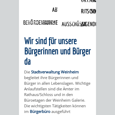
Angebote
»
Lebenslagen
»
Umwelt- und
Naturgefahren
»
Hochwasser
»
ABWASSERBESEITIGUNG
RITSCHWEIER
SULZBACH
Kommunales Krisenmanagement und
BEHÖRDENNUMMER
Gefahrenabwehr bei Hochwasser
FAMILIEN
AUSSCHÜSSE
JUGENDGEMEINDE
115
BERATUNG
UND
TAGESORDNUNG
PROJEKTE
Wir sind für unsere
UND
BEIRÄTE
/
Bürgerinnen und Bürger
HILFE
da
AUSSCHUSS
HAUPTAUSSCHUSS
SITZUNGSUNTERL
KINDER
SENIOREN
FÜR
BERATUNGSERGEBNISS
ABGEORDNETE
Die
Stadtverwaltung Weinheim
begleitet ihre Bürgerinnen und
UND
TECHNIK,
BETREUUNG
FREIZEITANGEBOTE
Bürger in allen Lebenslagen. Wichtige
KINDER-
STADTRECHT
Anlaufstellen sind die Ämter im
JUGENDLICHE
UMWELT
UND
Rathaus/Schloss und in den
BERATUNG
UND
Büroetagen der Weinheim Galerie.
UND
PFLEGE
Die wichtigsten Tätigkeiten können
UND
JUGENDBEIRAT
im
Bürgerbüro
ausgeführt