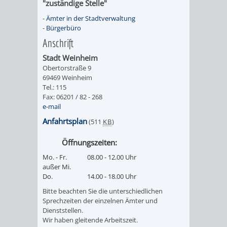
"zuständige Stelle"
FINANZEN
STEUERABTEIL
HEIRATEN
-
Ämter in der Stadtverwaltung
-
Bürgerbüro
UND
IN
GRUNDSTEUER
Anschrift
HAUSHALT
WEINHEIM
Stadt Weinheim
STADTKASSE
Obertorstraße 9
69469 Weinheim
INFORMATIO
WEINHEIME
BETEILIGUNGSMA
Tel.: 115
Fax: 06201 / 82 - 268
DES
KIRCHEN
e-mail
Anfahrtsplan
(511
KB
)
STANDESAM
FOTOMOTIV
Öffnungszeiten:
-
Mo. - Fr.
08.00 - 12.00 Uhr
außer Mi.
WEINHEIM
Do.
14.00 - 18.00 Uhr
Bitte beachten Sie die unterschiedlichen
ALS
Sprechzeiten der einzelnen Ämter und
Dienststellen.
GASTGEBER
Wir haben gleitende Arbeitszeit.