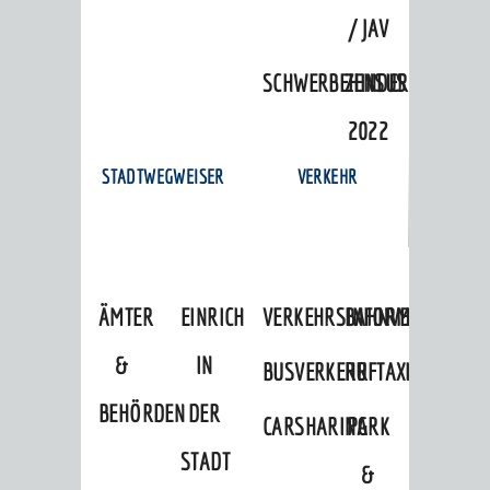
/ JAV
SCHWERBEHINDERTENVERTR
ZENSUS
2022
STADTWEGWEISER
VERKEHR
ÄMTER
EINRICHTUNGEN
VERKEHRSINFORMATIONEN
BAHNVERKEHR
&
IN
BUSVERKEHR
RUFTAXI
BEHÖRDEN
DER
CARSHARING
PARK
STADT
&