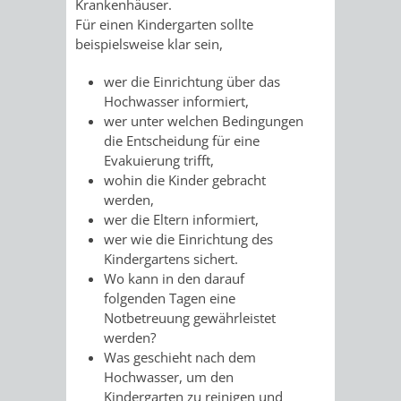
VERMESSUNG,
ORDNUNGSA
Krankenhäuser.
Für einen Kindergarten sollte
BODENORDNUNG
beispielsweise klar sein,
AUSLÄNDERA
BÜRGERB
wer die Einrichtung über das
UND
GEWERBE-
ÖFFENTLI
Hochwasser informiert,
wer unter welchen Bedingungen
GEOINFORMATIO
UND
SICHERHEI
die Entscheidung für eine
Evakuierung trifft,
GESUNDHEIT
ORDNUNG
wohin die Kinder gebracht
werden,
UND
wer die Eltern informiert,
wer wie die Einrichtung des
VERKEHR
Kindergartens sichert.
Wo kann in den darauf
VERKEHRS
BUSSGEL
folgenden Tagen eine
Notbetreuung gewährleistet
werden?
GEMEINDE
AKTUELL
Was geschieht nach dem
Hochwasser, um den
VERKEHR
Kindergarten zu reinigen und