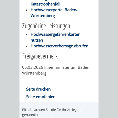
Katastrophenfall
Hochwasserportal Baden-
PRESSE-
RECHNUNGS
Württemberg
UND
REFERAT
Zugehörige Leistungen
ÖFFENTLICHKEITS
Hochwassergefahrenkarten
DES
nutzen
Hochwasservorhersage abrufen
ERSTEN
Freigabevermerk
BÜRGERMEIS
05.03.2026 Innenministerium Baden-
REFERAT
STABSSTELL
Württemberg
DES
RECHT
Seite drucken
OBERBÜRGERMEI
Seite empfehlen
STADTBIBLIO
Bitte beachten Sie die für Ihr Anliegen
STADTKÄMMEREI
STANDESAM
genannte: