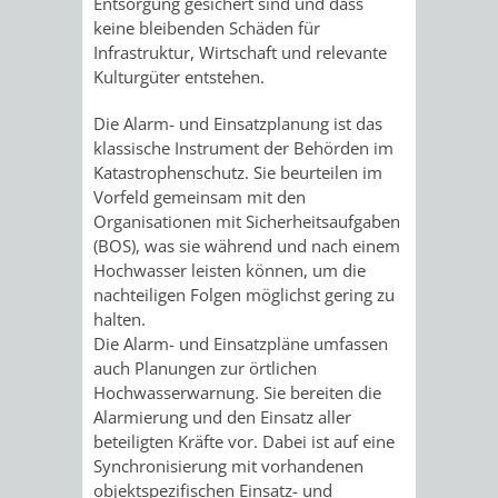
Entsorgung gesichert sind und dass
AN
WIRTSCHAFT
keine bleibenden Schäden für
UND
Infrastruktur, Wirtschaft und relevante
DEINE
Kulturgüter entstehen.
BAU)
KULTURBÜR
MUSEUM
STADT
Die Alarm- und Einsatzplanung ist das
GEBÄUDEBETRIEB
LIEGENSCHAFT
STADTTOURI
WIRTSCHA
klassische Instrument der Behörden im
WIEDERVERMIETUNGSPRÄMIE
Katastrophenschutz. Sie beurteilen im
UND
IMMOBILIENMAN
Vorfeld gemeinsam mit den
Organisationen mit Sicherheitsaufgaben
STADTMAR
(BOS), was sie während und nach einem
Hochwasser leisten können, um die
AMT
AMT
nachteiligen Folgen möglichst gering zu
halten.
FÜR
FÜR
Die Alarm- und Einsatzpläne umfassen
auch Planungen zur örtlichen
SOZIALE
STADTENTWI
Hochwasserwarnung. Sie bereiten die
Alarmierung und den Einsatz aller
ANGELEGENHEITE
beteiligten Kräfte vor. Dabei ist auf eine
AMT
Synchronisierung mit vorhandenen
objektspezifischen Einsatz- und
INTEGRATIONSBE
FÜR