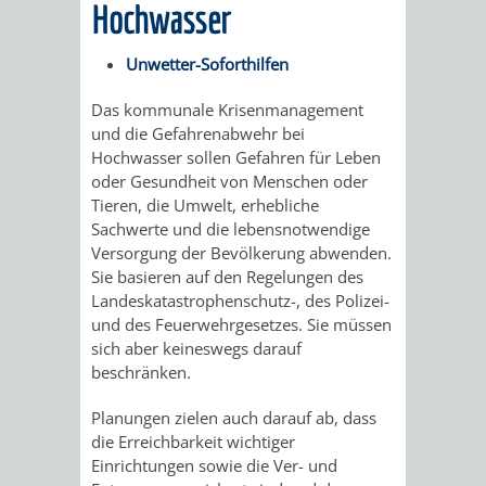
Hochwasser
/
AMT
AMT
DENKMALSCHUTZBEHÖRDE
STÄDTISCHER
BEREICH
Unwetter-Soforthilfen
DEZERNATE
FÜR
FÜR
HÄUSER
DENKMALSCHUTZ
Das kommunale Krisenmanagement
BAURECHT
BILDUNG
und die Gefahrenabwehr bei
/
GENEHMIGUNGSVERFAHREN
TAG
Hochwasser sollen Gefahren für Leben
UND
UND
oder Gesundheit von Menschen oder
LIEGENSCHAFTEN
DES
Tieren, die Umwelt, erhebliche
DENKMALSCHUTZ
SPORT
Sachwerte und die lebensnotwendige
ABWASSERBESEITIGUNG
OFFENEN
Versorgung der Bevölkerung abwenden.
AMT
AMT
Sie basieren auf den Regelungen des
DENKMALS
ERSCHLIESSUNGSBEITRAG
Landeskatastrophenschutz-, des Polizei-
FÜR
FÜR
und des Feuerwehrgesetzes. Sie müssen
ANTRAGSVERFAHREN
sich aber keineswegs darauf
IMMOBILIENWIRT
KULTUR,
beschränken.
VERMIETE
TOURISMUS
Planungen zielen auch darauf ab, dass
STABSSTELLE
HOCHBAU
die Erreichbarkeit wichtiger
DOCH
&
Einrichtungen sowie die Ver- und
BÄDER
(PLANUNG