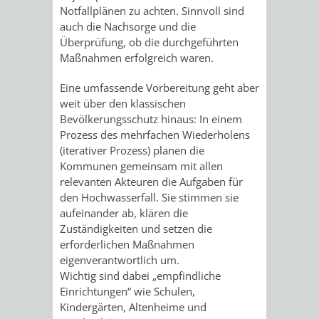
Notfallplänen zu achten. Sinnvoll sind
auch die Nachsorge und die
VERKEHRSA
Überprüfung, ob die durchgeführten
Maßnahmen erfolgreich waren.
UND
Eine umfassende Vorbereitung geht aber
GRÜNFLÄCH
weit über den klassischen
Bevölkerungsschutz hinaus: In einem
INFRASTRU
STRASSEN- 
Prozess des mehrfachen Wiederholens
(iterativer Prozess) planen die
ND L
Kommunen gemeinsam mit allen
relevanten Akteuren die Aufgaben für
ANDSCHAF
den Hochwasserfall. Sie stimmen sie
aufeinander ab, klären die
FRIEDHÖFE
BAUBETRI
Zuständigkeiten und setzen die
erforderlichen Maßnahmen
AMT
BÜRGER-
eigenverantwortlich um.
Wichtig sind dabei „empfindliche
FÜR
UND
Einrichtungen“ wie Schulen,
Kindergärten, Altenheime und