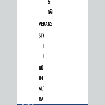
&
Stadtrecht
Personalrat / JAV
BÄDER
Schwerbehindertenvertretung
VERANSTALTUNGSRÄUME
Zensus 2022
STADTHALLE
ROLF-
STADTWEGWEISER
ENGELBRECHT-
Ämter & Behörden
HAUS
Einrichtungen in der Stadt
BÜRGERSAAL
VERKEHR
Verkehrsinformationen
IM
Bahnverkehr
ALTEN
Busverkehr
RATHAUS
Ruftaxi