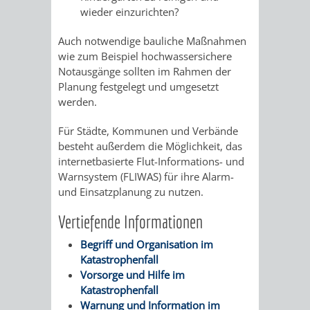
wieder einzurichten?
RENTENABTE
UNTERBRI
Auch notwendige bauliche Maßnahmen
VON
wie zum Beispiel hochwassersichere
Notausgänge sollten im Rahmen der
OBDACHL
Planung festgelegt und umgesetzt
werden.
UND
Für Städte, Kommunen und Verbände
FLÜCHTLI
besteht außerdem die Möglichkeit, das
internetbasierte Flut-Informations- und
EIGENBETRIEB
FEUERWEHR
Warnsystem (FLIWAS) für ihre Alarm-
und Einsatzplanung zu nutzen.
STADTENTWÄSSE
PERSONAL-
Vertiefende Informationen
UND
Begriff und Organisation im
Katastrophenfall
ORGANISAT
Vorsorge und Hilfe im
Katastrophenfall
STADTARCHI
Warnung und Information im