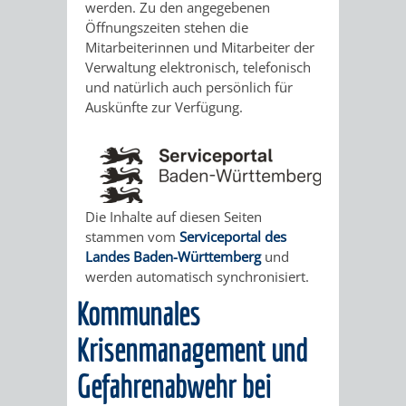
STADTENTWICKLUNG
werden. Zu den angegebenen
HILFE
TAGESORDNUNG
BERATUNGSERGEBNI
Öffnungszeiten stehen die
BERATUNGSERGEBNISSE
Mitarbeiterinnen und Mitarbeiter der
MENSCHEN
MENSCHEN
/
Verwaltung elektronisch, telefonisch
und natürlich auch persönlich für
MIT
MIT
SITZUNGSUNTERLAGEN
Auskünfte zur Verfügung.
BEHINDERUNG
DEMENZ
UMLEGUNGSAUSSCHUSS
BERATENDE
MIGRANTEN
BAUHERREN
AUSSCHÜSSE
Die Inhalte auf diesen Seiten
/
BAUHERRENBERATUNG
GRUNDSTÜCKSWERTERMITTLUNG
BERATUNGSERGEBNISS
stammen vom
Serviceportal des
Landes Baden-Württemberg
und
FLÜCHTLINGE
RATHAUS
DENKMALSCHUTZ
VERKAUF
werden automatisch synchronisiert.
Kommunales
STÄDTISCHER
AUFGABEN
STEUERVORTEILE
Krisenmanagement und
BAUPLÄTZE
DER
SATZUNGEN
Gefahrenabwehr bei
BÜRGERMEISTER
ÄMTER
UNTEREN
VERKAUF
IM