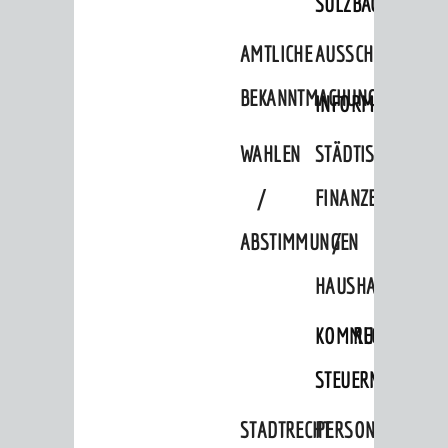
SULZBACH
Gemeinderat
AMTLICHE
AUSSCHREIBUNGE
Ortschaftsräte
BEKANNTMACHUNGEN
INFORMATIONSPF
Ausschüsse und Beiräte
Jugendgemeinderat
WAHLEN
STÄDTISCHE
Abgeordnete
/
FINANZEN
Stadtrecht
ABSTIMMUNGEN
/
RATHAUS
HAUSHALT
Bürgermeister / Dezernate
KOMMUNALE
RECHNUNGSS
Ämter
STEUERN
Amtliche Bekanntmachungen
Ausschreibungen
STADTRECHT
PERSONALRAT