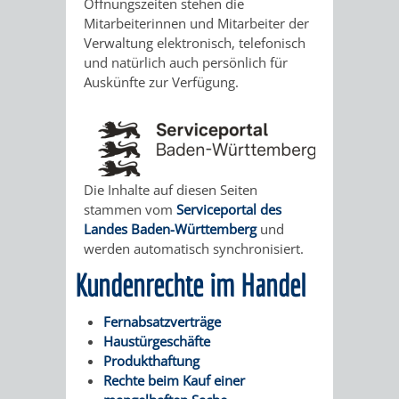
STADTENTWICKLUNG
Öffnungszeiten stehen die
HILFE
TAGESORDNUNG
BERATUNGSERGEBNI
Mitarbeiterinnen und Mitarbeiter der
Verwaltung elektronisch, telefonisch
BERATUNGSERGEBNISSE
MENSCHEN
MENSCHEN
/
und natürlich auch persönlich für
Auskünfte zur Verfügung.
MIT
MIT
SITZUNGSUNTERLAGEN
BEHINDERUNG
DEMENZ
UMLEGUNGSAUSSCHUSS
BERATENDE
MIGRANTEN
BAUHERREN
AUSSCHÜSSE
Die Inhalte auf diesen Seiten
stammen vom
Serviceportal des
/
BAUHERRENBERATUNG
GRUNDSTÜCKSWERTERMITTLUNG
BERATUNGSERGEBNISS
Landes Baden-Württemberg
und
werden automatisch synchronisiert.
FLÜCHTLINGE
RATHAUS
DENKMALSCHUTZ
VERKAUF
Kundenrechte im Handel
STÄDTISCHER
AUFGABEN
STEUERVORTEILE
Fernabsatzverträge
Haustürgeschäfte
BAUPLÄTZE
DER
SATZUNGEN
Produkthaftung
BÜRGERMEISTER
ÄMTER
Rechte beim Kauf einer
UNTEREN
VERKAUF
IM