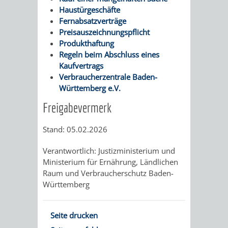
AN
Haustürgeschäfte
WIRTSCHAFT
UND
Fernabsatzverträge
DEINE
Preisauszeichnungspflicht
BAU)
KULTURBÜR
MUSEUM
Produkthaftung
STADT
Regeln beim Abschluss eines
GEBÄUDEBETRIEB
LIEGENSCHAFT
STADTTOURI
WIRTSCHA
Kaufvertrags
WIEDERVERMIETUNGSPRÄMIE
Verbraucherzentrale Baden-
UND
IMMOBILIENMAN
Württemberg e.V.
Freigabevermerk
STADTMAR
Stand: 05.02.2026
AMT
AMT
Verantwortlich: Justizministerium und
FÜR
FÜR
Ministerium für Ernährung, Ländlichen
Raum und Verbraucherschutz Baden-
SOZIALE
STADTENTWI
Württemberg
ANGELEGENHEITE
AMT
Seite drucken
INTEGRATIONSBE
FÜR