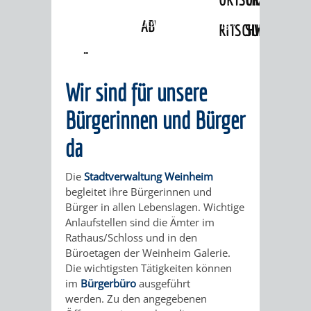
Angebote
»
Lebenslagen
»
Verbraucherschutz und Ernährung
»
ABWASSERBESEITIGUNG
RITSCHWEIER
SULZBACH
Kundenrechte im Handel
BEHÖRDENNUMMER
FAMILIEN
AUSSCHÜSSE
JUGENDGEMEINDE
Wir sind für unsere
115
BERATUNG
UND
TAGESORDNUNG
PROJEKTE
Bürgerinnen und Bürger
UND
BEIRÄTE
/
da
HILFE
AUSSCHUSS
HAUPTAUSSCHUSS
SITZUNGSUNTERL
Die
Stadtverwaltung Weinheim
KINDER
SENIOREN
FÜR
begleitet ihre Bürgerinnen und
BERATUNGSERGEBNISS
ABGEORDNETE
Bürger in allen Lebenslagen. Wichtige
UND
TECHNIK,
Anlaufstellen sind die Ämter im
BETREUUNG
FREIZEITANGEBOTE
KINDER-
STADTRECHT
Rathaus/Schloss und in den
JUGENDLICHE
UMWELT
Büroetagen der Weinheim Galerie.
UND
BERATUNG
UND
Die wichtigsten Tätigkeiten können
UND
im
Bürgerbüro
ausgeführt
PFLEGE
UND
JUGENDBEIRAT
werden. Zu den angegebenen