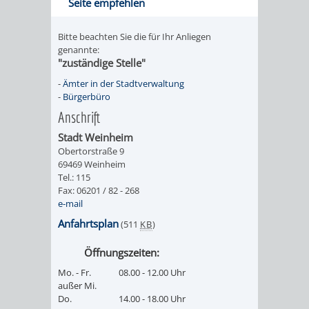
Seite empfehlen
VERKEHRSA
Bitte beachten Sie die für Ihr Anliegen
genannte:
UND
"zuständige Stelle"
-
Ämter in der Stadtverwaltung
GRÜNFLÄCH
-
Bürgerbüro
Anschrift
INFRASTRU
STRASSEN- 
Stadt Weinheim
ND L
Obertorstraße 9
69469 Weinheim
Tel.: 115
ANDSCHAF
Fax: 06201 / 82 - 268
e-mail
FRIEDHÖFE
BAUBETRI
Anfahrtsplan
(511
KB
)
AMT
BÜRGER-
Öffnungszeiten:
Mo. - Fr.
08.00 - 12.00 Uhr
FÜR
UND
außer Mi.
Do.
14.00 - 18.00 Uhr