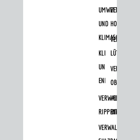
Behördennummer 115
UMWELT-
VERWALTUNG
Familien
UND
HOHENSACH
Kinder und Jugendliche
KLIMASCHUTZ
VERWALTUNG
Senioren
KLIMASCHUTZ
LÜTZELSACH
Menschen mit Behinderung
Menschen mit Demenz
UND
VERWALTUNG
Migranten / Flüchtlinge
ENERGIEMANAGE
OBERFLOCKE
Bauherren
VERWALTUNGSSTE
VERWALTUNG
Vermiete doch an deine Stadt
RIPPENWEIER
RITSCHWEIE
POLITIK & GREMIEN
VERWALTUNGSSTE
Oberbürgermeister
Bürgerinformationssystem