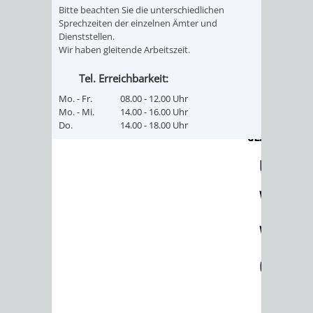
VERMESSUNG,
ORDNUNGSA
Bitte beachten Sie die unterschiedlichen
Sprechzeiten der einzelnen Ämter und
BODENORDNUNG
Dienststellen.
AUSLÄNDERA
BÜRGERB
Wir haben gleitende Arbeitszeit.
UND
GEWERBE-
ÖFFENTLI
Tel. Erreichbarkeit:
GEOINFORMATIO
Mo. - Fr.
08.00 - 12.00 Uhr
UND
SICHERHEI
Mo. - Mi.
14.00 - 16.00 Uhr
Do.
14.00 - 18.00 Uhr
GESUNDHEIT
ORDNUNG
UND
VERKEHR
VERKEHRS
BUSSGEL
GEMEINDE
AKTUELL
VERKEHR