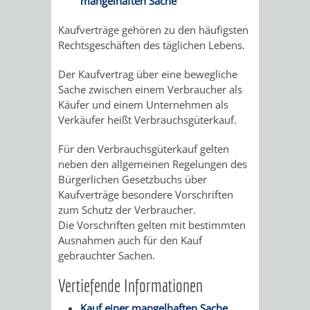
mangelhaften Sache
/
AMT
AMT
DENKMALSCHUTZBEHÖRDE
STÄDTISCHER
BEREICH
Kaufverträge gehören zu den häufigsten
DEZERNATE
Rechtsgeschäften des täglichen Lebens.
FÜR
FÜR
HÄUSER
DENKMALSCHUTZ
Der Kaufvertrag über eine bewegliche
BAURECHT
BILDUNG
/
Sache zwischen einem Verbraucher als
GENEHMIGUNGSVERFAHREN
TAG
Käufer und einem Unternehmen als
UND
UND
LIEGENSCHAFTEN
Verkäufer heißt Verbrauchsgüterkauf.
DES
DENKMALSCHUTZ
SPORT
Für den Verbrauchsgüterkauf gelten
ABWASSERBESEITIGUNG
OFFENEN
neben den allgemeinen Regelungen des
AMT
AMT
Bürgerlichen Gesetzbuchs über
DENKMALS
ERSCHLIESSUNGSBEITRAG
Kaufverträge besondere Vorschriften
FÜR
FÜR
zum Schutz der Verbraucher.
ANTRAGSVERFAHREN
Die Vorschriften gelten mit bestimmten
IMMOBILIENWIRT
KULTUR,
Ausnahmen auch für den Kauf
VERMIETE
gebrauchter Sachen.
TOURISMUS
STABSSTELLE
HOCHBAU
Vertiefende Informationen
DOCH
&
BÄDER
(PLANUNG
Kauf einer mangelhaften Sache