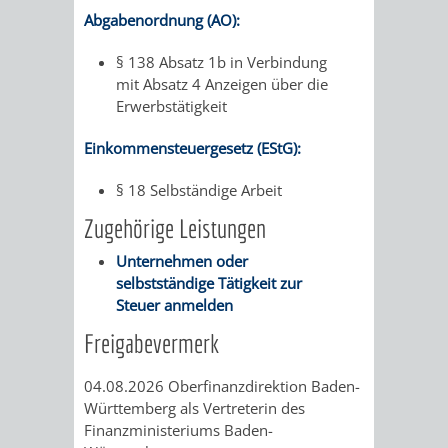
Abgabenordnung (AO):
PRESSE-
RECHNUNGS
§ 138 Absatz 1b in Verbindung
mit Absatz 4 Anzeigen über die
UND
REFERAT
Erwerbstätigkeit
ÖFFENTLICHKEITS
DES
Einkommensteuergesetz (EStG):
ERSTEN
§ 18 Selbständige Arbeit
Zugehörige Leistungen
BÜRGERMEIS
Unternehmen oder
REFERAT
STABSSTELL
selbstständige Tätigkeit zur
Steuer anmelden
DES
RECHT
Freigabevermerk
OBERBÜRGERMEI
STADTBIBLIO
04.08.2026 Oberfinanzdirektion Baden-
Württemberg als Vertreterin des
STADTKÄMMEREI
STANDESAM
Finanzministeriums Baden-