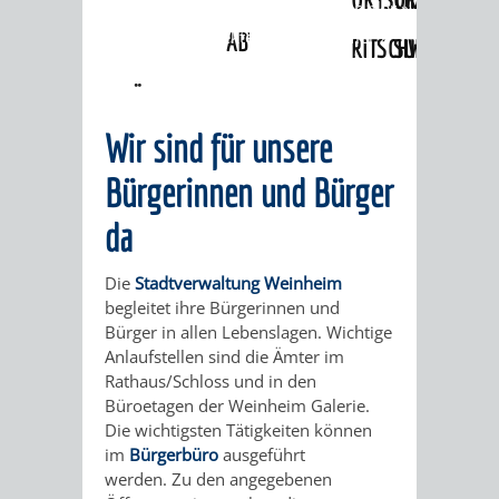
Angebote
»
Lebenslagen
»
Freiberufler
»
Steuerliche Aspekte für Freiberufler
»
ABWASSERBESEITIGUNG
RITSCHWEIER
SULZBACH
Freiberufliche oder gewerbliche Tätigkeit
BEHÖRDENNUMMER
FAMILIEN
AUSSCHÜSSE
JUGENDGEMEINDE
Wir sind für unsere
115
BERATUNG
UND
TAGESORDNUNG
PROJEKTE
Bürgerinnen und Bürger
UND
BEIRÄTE
/
da
HILFE
AUSSCHUSS
HAUPTAUSSCHUSS
SITZUNGSUNTERL
Die
Stadtverwaltung Weinheim
KINDER
SENIOREN
FÜR
begleitet ihre Bürgerinnen und
BERATUNGSERGEBNISS
ABGEORDNETE
Bürger in allen Lebenslagen. Wichtige
UND
TECHNIK,
Anlaufstellen sind die Ämter im
BETREUUNG
FREIZEITANGEBOTE
KINDER-
STADTRECHT
Rathaus/Schloss und in den
JUGENDLICHE
UMWELT
Büroetagen der Weinheim Galerie.
UND
BERATUNG
UND
Die wichtigsten Tätigkeiten können
UND
im
Bürgerbüro
ausgeführt
PFLEGE
UND
JUGENDBEIRAT
werden. Zu den angegebenen