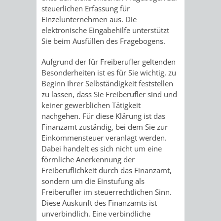
AN
steuerlichen Erfassung für
WIRTSCHAFT
UND
Einzelunternehmen aus. Die
DEINE
elektronische Eingabehilfe unterstützt
BAU)
KULTURBÜR
MUSEUM
Sie beim Ausfüllen des Fragebogens.
STADT
GEBÄUDEBETRIEB
LIEGENSCHAFT
STADTTOURI
WIRTSCHA
Aufgrund der für Freiberufler geltenden
WIEDERVERMIETUNGSPRÄMIE
Besonderheiten ist es für Sie wichtig, zu
UND
Beginn Ihrer Selbständigkeit feststellen
IMMOBILIENMAN
zu lassen, dass Sie Freiberufler sind und
STADTMAR
keiner gewerblichen Tätigkeit
nachgehen. Für diese Klärung ist das
Finanzamt zuständig, bei dem Sie zur
AMT
AMT
Einkommensteuer veranlagt werden.
Dabei handelt es sich nicht um eine
FÜR
FÜR
förmliche Anerkennung der
Freiberuflichkeit durch das Finanzamt,
SOZIALE
STADTENTWI
sondern um die Einstufung als
Freiberufler im steuerrechtlichen Sinn.
ANGELEGENHEITE
AMT
Diese Auskunft des Finanzamts ist
unverbindlich. Eine verbindliche
INTEGRATIONSBE
FÜR