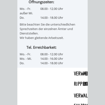
Öffnungszeiten:
UMWELT-
VERWALTUNG
Mo. - Fr.
08.00 - 12.00 Uhr
außer Mi.
UND
HOHENSACH
Do.
14.00 - 18.00 Uhr
Bitte beachten Sie die unterschiedlichen
KLIMASCHUTZ
VERWALTUNG
Sprechzeiten der einzelnen Ämter und
Dienststellen.
Wir haben gleitende Arbeitszeit.
KLIMASCHUTZ
LÜTZELSACH
Tel. Erreichbarkeit:
UND
VERWALTUNG
Mo. - Fr.
08.00 - 12.00 Uhr
Mo. - Mi.
14.00 - 16.00 Uhr
ENERGIEMANAGE
OBERFLOCKE
Do.
14.00 - 18.00 Uhr
VERWALTUNGSSTE
VERWALTUNG
RIPPENWEIER
RITSCHWEIE
VERWALTUNGSSTE