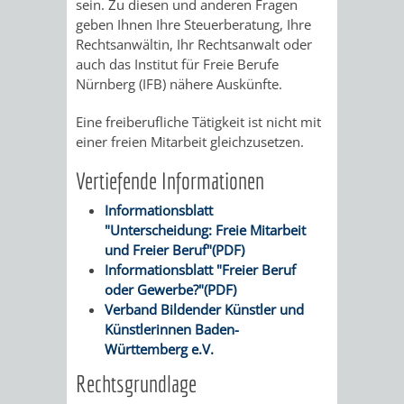
sein. Zu diesen und anderen Fragen
RENTENABTE
UNTERBRI
geben Ihnen Ihre Steuerberatung, Ihre
Rechtsanwältin, Ihr Rechtsanwalt oder
VON
auch das Institut für Freie Berufe
Nürnberg (IFB) nähere Auskünfte.
OBDACHL
Eine freiberufliche Tätigkeit ist nicht mit
einer freien Mitarbeit gleichzusetzen.
UND
Vertiefende Informationen
FLÜCHTLI
Informationsblatt
EIGENBETRIEB
FEUERWEHR
"Unterscheidung: Freie Mitarbeit
und Freier Beruf"(PDF)
STADTENTWÄSSE
Informationsblatt "Freier Beruf
PERSONAL-
oder Gewerbe?"(PDF)
Verband Bildender Künstler und
UND
Künstlerinnen Baden-
Württemberg e.V.
ORGANISAT
Rechtsgrundlage
STADTARCHI