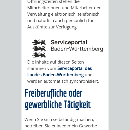
STADTENTWICKLUNG
Öffnungszeiten stehen die
HILFE
TAGESORDNUNG
BERATUNGSERGEBNI
Mitarbeiterinnen und Mitarbeiter der
Verwaltung elektronisch, telefonisch
BERATUNGSERGEBNISSE
MENSCHEN
MENSCHEN
/
und natürlich auch persönlich für
Auskünfte zur Verfügung.
MIT
MIT
SITZUNGSUNTERLAGEN
BEHINDERUNG
DEMENZ
UMLEGUNGSAUSSCHUSS
BERATENDE
MIGRANTEN
BAUHERREN
AUSSCHÜSSE
Die Inhalte auf diesen Seiten
stammen vom
Serviceportal des
/
BAUHERRENBERATUNG
GRUNDSTÜCKSWERTERMITTLUNG
BERATUNGSERGEBNISS
Landes Baden-Württemberg
und
werden automatisch synchronisiert.
FLÜCHTLINGE
RATHAUS
DENKMALSCHUTZ
VERKAUF
Freiberufliche oder
STÄDTISCHER
gewerbliche Tätigkeit
AUFGABEN
STEUERVORTEILE
BAUPLÄTZE
DER
SATZUNGEN
Wenn Sie sich selbständig machen,
BÜRGERMEISTER
ÄMTER
betreiben Sie entweder ein Gewerbe
UNTEREN
VERKAUF
IM