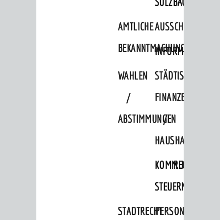
SULZBACH
AMTLICHE
AUSSCHREIBUNGE
BEKANNTMACHUNGEN
INFORMATIONSPF
WAHLEN
STÄDTISCHE
/
FINANZEN
ABSTIMMUNGEN
/
HAUSHALT
KOMMUNALE
RECHNUNGSS
STEUERN
STADTRECHT
PERSONALRAT