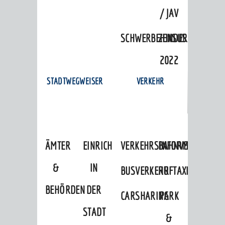
/ JAV
SCHWERBEHINDERTENVERTR
ZENSUS
2022
STADTWEGWEISER
VERKEHR
ÄMTER
EINRICHTUNGEN
VERKEHRSINFORMATIONEN
BAHNVERKEHR
&
IN
BUSVERKEHR
RUFTAXI
BEHÖRDEN
DER
CARSHARING
PARK
STADT
&