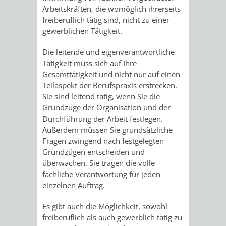
VERMESSUNG,
ORDNUNGSA
Arbeitskräften, die womöglich ihrerseits
freiberuflich tätig sind, nicht zu einer
BODENORDNUNG
AUSLÄNDERA
BÜRGERB
gewerblichen Tätigkeit.
UND
Die leitende und eigenverantwortliche
GEWERBE-
ÖFFENTLI
Tätigkeit muss sich auf Ihre
GEOINFORMATIO
Gesamttätigkeit und nicht nur auf einen
UND
SICHERHEI
Teilaspekt der Berufspraxis erstrecken.
Sie sind leitend tätig, wenn Sie die
GESUNDHEIT
ORDNUNG
Grundzüge der Organisation und der
Durchführung der Arbeit festlegen.
UND
Außerdem müssen Sie grundsätzliche
Fragen zwingend nach festgelegten
VERKEHR
Grundzügen entscheiden und
überwachen. Sie tragen die volle
VERKEHRS
BUSSGEL
fachliche Verantwortung für jeden
einzelnen Auftrag.
GEMEINDE
AKTUELL
Es gibt auch die Möglichkeit, sowohl
VERKEHR
freiberuflich als auch gewerblich tätig zu