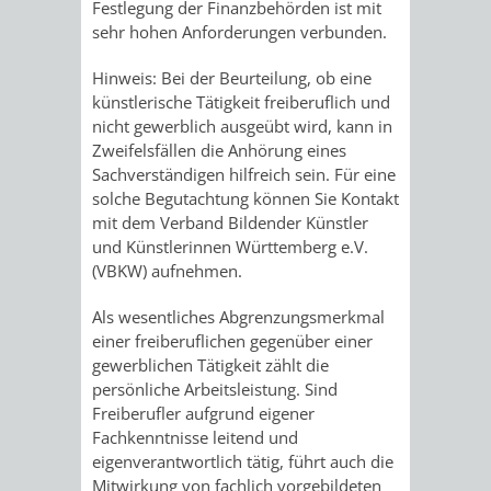
Festlegung der Finanzbehörden ist mit
sehr hohen Anforderungen verbunden.
VERKEHRSA
Hinweis: Bei der Beurteilung, ob eine
UND
künstlerische Tätigkeit freiberuflich und
nicht gewerblich ausgeübt wird, kann in
GRÜNFLÄCH
Zweifelsfällen die Anhörung eines
Sachverständigen hilfreich sein. Für eine
INFRASTRU
STRASSEN- 
solche Begutachtung können Sie Kontakt
mit dem Verband Bildender Künstler
ND L
und Künstlerinnen Württemberg e.V.
(VBKW) aufnehmen.
ANDSCHAF
Als wesentliches Abgrenzungsmerkmal
einer freiberuflichen gegenüber einer
FRIEDHÖFE
BAUBETRI
gewerblichen Tätigkeit zählt die
persönliche Arbeitsleistung. Sind
AMT
BÜRGER-
Freiberufler aufgrund eigener
Fachkenntnisse leitend und
FÜR
UND
eigenverantwortlich tätig, führt auch die
Mitwirkung von fachlich vorgebildeten