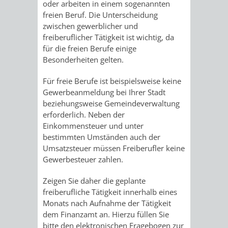
oder arbeiten in einem sogenannten
/
AMT
AMT
freien Beruf. Die Unterscheidung
DENKMALSCHUTZBEHÖRDE
STÄDTISCHER
BEREICH
zwischen gewerblicher und
DEZERNATE
FÜR
FÜR
freiberuflicher Tätigkeit ist wichtig, da
HÄUSER
DENKMALSCHUTZ
für die freien Berufe einige
BAURECHT
BILDUNG
Besonderheiten gelten.
/
GENEHMIGUNGSVERFAHREN
TAG
UND
UND
Für freie Berufe ist beispielsweise keine
LIEGENSCHAFTEN
DES
Gewerbeanmeldung bei Ihrer Stadt
DENKMALSCHUTZ
SPORT
beziehungsweise Gemeindeverwaltung
ABWASSERBESEITIGUNG
OFFENEN
erforderlich. Neben der
Einkommensteuer und unter
AMT
AMT
DENKMALS
ERSCHLIESSUNGSBEITRAG
bestimmten Umständen auch der
Umsatzsteuer müssen Freiberufler keine
FÜR
FÜR
Gewerbesteuer zahlen.
ANTRAGSVERFAHREN
IMMOBILIENWIRT
KULTUR,
Zeigen Sie daher die geplante
VERMIETE
freiberufliche Tätigkeit innerhalb eines
TOURISMUS
STABSSTELLE
HOCHBAU
Monats nach Aufnahme der Tätigkeit
DOCH
dem Finanzamt an. Hierzu füllen Sie
&
BÄDER
(PLANUNG
bitte den elektronischen Fragebogen zur