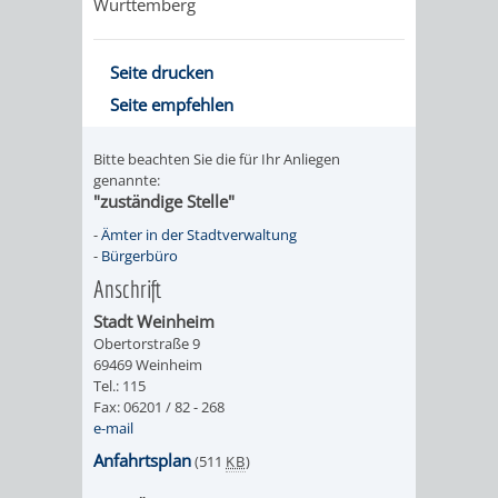
Württemberg
FINANZEN
STEUERABTEIL
HEIRATEN
UND
IN
Seite drucken
GRUNDSTEUER
Seite empfehlen
HAUSHALT
WEINHEIM
STADTKASSE
Bitte beachten Sie die für Ihr Anliegen
INFORMATIO
WEINHEIME
genannte:
BETEILIGUNGSMA
"zuständige Stelle"
DES
KIRCHEN
-
Ämter in der Stadtverwaltung
-
Bürgerbüro
STANDESAM
FOTOMOTIV
Anschrift
Stadt Weinheim
-
Obertorstraße 9
69469 Weinheim
WEINHEIM
Tel.: 115
Fax: 06201 / 82 - 268
ALS
e-mail
Anfahrtsplan
(511
KB
)
GASTGEBER